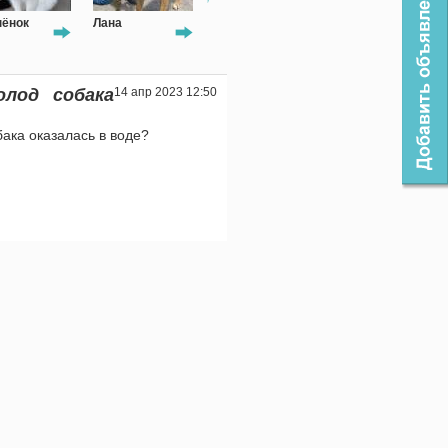
ёнок
Лана
Смукі
Кошка
олод собака
14 апр 2023 12:50
ака оказалась в воде?