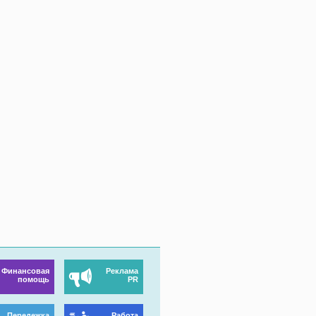
Финансовая
Реклама
помощь
PR
Передежка
Работа