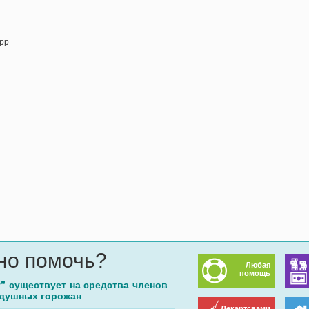
1pp
но помочь?
Любая
помощь
г” существует на средства членов
одушных горожан
Лекартсвами