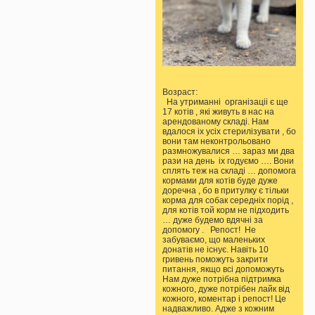
Возраст:
На утриманні організаціі є ще
17 котів , які живуть в нас на
арендованому складі. Нам
вдалося іх усіх стерилізувати , бо
вони там неконтрольовано
размножувалися … зараз ми два
рази на день іх годуємо …. Вони
сплять теж на складі … допомога
кормами для котів буде дуже
доречна , бо в притулку є тільки
корма для собак середніх порід ,
для котів той корм не підходить
… дуже будемо вдячні за
допомогу . Репост! Не
забуваємо, що маленьких
донатів не існує. Навіть 10
гривень поможуть закрити
питання, якщо всі допоможуть
Нам дуже потрібна підтримка
кожного, дуже потрібен лайк від
кожного, коментар і репост! Це
надважливо. Адже з кожним