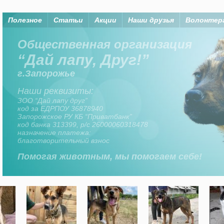
Полезное
Статьи
Акции
Наши друзья
Волонтер
Помогая животным, мы помогаем
Организация “Дай лапу, друг” существует на
средства членов организаци, а также
неравнодушных горожан