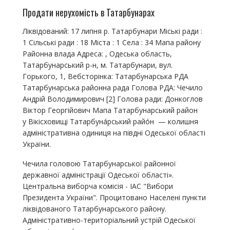
Продати нерухомість в Татарбунарах
Ліквідований: 17 липня р. Татарбунари Міські ради :
1 Сільські ради : 18 Міста : 1 Села : 34 Мапа району
Районна влада Адреса: , Одеська область,
Татарбунарський р-н, м. Татарбунари, вул.
Горького, 1, Вебсторінка: Татарбунарська РДА
Татарбунарська районна рада Голова РДА: Чечило
Андрій Володимирович [2] Голова ради: Донкоглов
Віктор Георгійович Мапа Татарбунарський район
у Вікісховищі Татарбуна́рський райо́н — колишня
адміністративна одиниця на півдні Одеської області
України.
Чечила головою Татарбунарської районної
державної адміністрації Одеської області».
Центральна виборча комісія - ІАС "Вибори
Президента України". Процитовано Населені пункти
ліквідованого Татарбунарського району.
Адміністративно-територіальний устрій Одеської