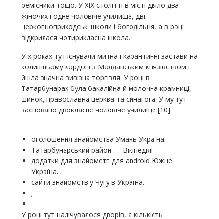
ремісники тощо. У XIX столітті в місті діяло два
жіночих і одне чоловіче училища, дві
церковноприходські школи і богодільня, а в році
відкрилася чотирикласна школа.
У х роках тут існували митна і карантинні застави на
колишньому кордоні з Молдавським князівством і
йшла значна вивізна торгівля. У році в
Татарбунарах була бакалійна й молочна крамниці,
шинок, православна церква та синагога. У му тут
засновано двокласне чоловіче училище [10].
оголошення знайомства Умань Україна.
Татарбунарський район — Вікіпедія!
додатки для знайомств для android Южне
Україна.
сайти знайомств у Чугуїв Україна.
;
.
У році тут налічувалося дворів, а кількість