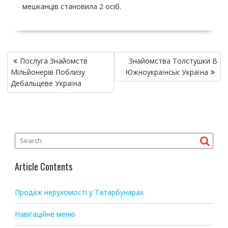
мешканців становила 2 осіб.
P
Послуга Знайомств
Знайомства Толстушки В
o
Мільйонерів Поблизу
Южноукраїнськ Україна
s
Дебальцеве Україна
t
n
a
v
i
g
Article Contents
a
t
Продаж нерухомості у Татарбунарах
i
o
Навігаційне меню