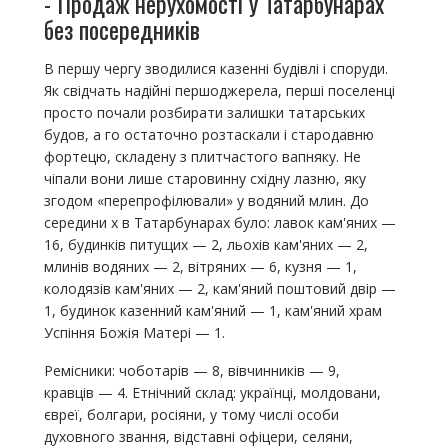
- Продаж нерухомості у Татарбунарах
без посередників
В першу чергу зводилися казенні будівлі і споруди.
Як свідчать надійні першоджерела, перші поселенці
просто почали розбирати залишки татарських
будов, а го остаточно розтаскали і стародавню
фортецю, складену з плитчастого вапняку. Не
чіпали вони лише старовинну східну лазню, яку
згодом «перепрофілювали» у водяний млин. До
середини х в Татарбунарах було: лавок кам'яних —
16, будинків питущих — 2, льохів кам'яних — 2,
млинів водяних — 2, вітряних — 6, кузня — 1,
колодязів кам'яних — 2, кам'яний поштовий двір —
1, будинок казенний кам'яний — 1, кам'яний храм
Успіння Божія Матері — 1.
Ремісники: чоботарів — 8, вівчинників — 9,
кравців — 4. Етнічний склад: українці, молдовани,
євреї, болгари, росіяни, у тому числі особи
духовного звання, відставні офіцери, селяни,