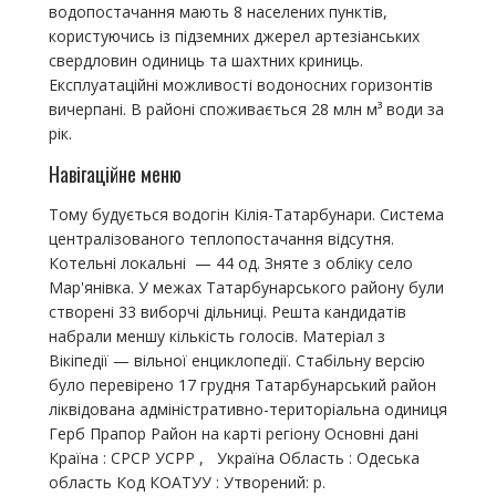
водопостачання мають 8 населених пунктів,
користуючись із підземних джерел артезіанських
свердловин одиниць та шахтних криниць.
Експлуатаційні можливості водоносних горизонтів
вичерпані. В районі споживається 28 млн м³ води за
рік.
Навігаційне меню
Тому будується водогін Кілія-Татарбунари. Система
централізованого теплопостачання відсутня.
Котельні локальні — 44 од. Зняте з обліку село
Мар'янівка. У межах Татарбунарського району були
створені 33 виборчі дільниці. Решта кандидатів
набрали меншу кількість голосів. Матеріал з
Вікіпедії — вільної енциклопедії. Стабільну версію
було перевірено 17 грудня Татарбунарський район
ліквідована адміністративно-територіальна одиниця
Герб Прапор Район на карті регіону Основні дані
Країна : СРСР УСРР , Україна Область : Одеська
область Код КОАТУУ : Утворений: р.