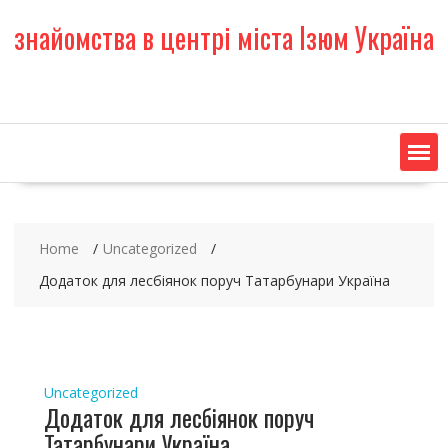
S
знайомства в центрі міста Ізюм Україна
k
i
p
t
o
c
o
n
t
e
Home
Uncategorized
n
t
Додаток для лесбіянок поруч Татарбунари Україна
Uncategorized
Додаток для лесбіянок поруч
Татарбунари Україна