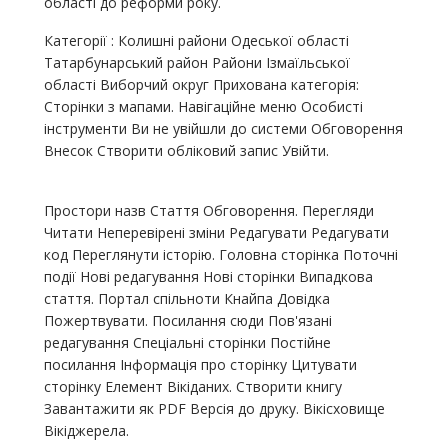
області до реформи року.
Категорії : Колишні райони Одеської області
Татарбунарський район Райони Ізмаїльської
області Виборчий округ Прихована категорія:
Сторінки з мапами. Навігаційне меню Особисті
інструменти Ви не увійшли до системи Обговорення
Внесок Створити обліковий запис Увійти.
Простори назв Стаття Обговорення. Перегляди
Читати Неперевірені зміни Редагувати Редагувати
код Переглянути історію. Головна сторінка Поточні
події Нові редагування Нові сторінки Випадкова
стаття. Портал спільноти Кнайпа Довідка
Пожертвувати. Посилання сюди Пов'язані
редагування Спеціальні сторінки Постійне
посилання Інформація про сторінку Цитувати
сторінку Елемент Вікіданих. Створити книгу
Завантажити як PDF Версія до друку. Вікісховище
Вікіджерела.