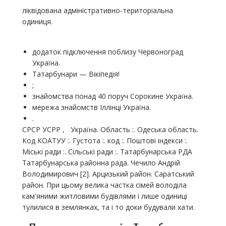
ліквідована адміністративно-територіальна
одиниця.
додаток підключення поблизу Червоноград
Україна.
Татарбунари — Вікіпедія!
;
знайомства понад 40 поруч Сорокине Україна.
мережа знайомств Іллінці Україна.
.
СРСР УСРР , Україна. Область :. Одеська область.
Код КОАТУУ :. Густота :. код :. Поштові індекси :.
Міські ради :. Сільські ради :. Татарбунарська РДА
Татарбунарська районна рада. Чечило Андрій
Володимирович [2]. Арцизький район. Саратський
район. При цьому велика частка сімей володіла
кам'яними житловими будівлями і лише одиниці
тулилися в землянках, та і то доки будували хати.