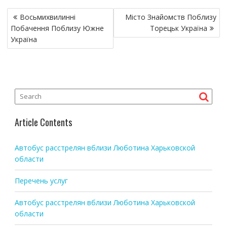
P
Восьмихвилинні
Місто Знайомств Поблизу
o
Побачення Поблизу Южне
Торецьк Україна
s
Україна
t
n
a
v
i
g
Article Contents
a
t
Автобус расстрелян вблизи Люботина Харьковской
i
области
o
Перечень услуг
n
Автобус расстрелян вблизи Люботина Харьковской
области