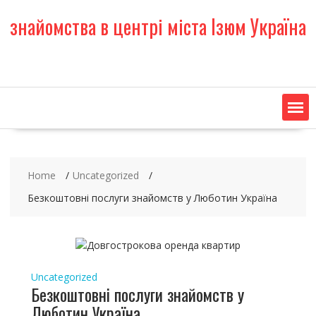
S
знайомства в центрі міста Ізюм Україна
k
i
p
t
o
c
o
n
t
e
Home
Uncategorized
n
t
Безкоштовні послуги знайомств у Люботин Україна
Uncategorized
Безкоштовні послуги знайомств у
Люботин Україна