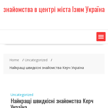
S
знайомства в центрі міста Ізюм Україна
k
i
p
t
o
c
o
n
t
e
Home
Uncategorized
n
t
Найкращі швидкісні знайомства Керч Україна
Uncategorized
Найкращі швидкісні знайомства Керч
Україна