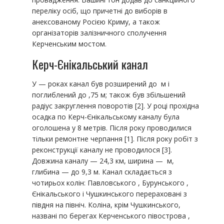
переліку осіб, що причетні до виборів в
анексованому Росією Криму, а також
організаторів залізничного сполучення
Керченським мостом.
Керч-Єнікальський канал
У — роках канал був розширений до м і
поглиблений до ,75 м; також був збільшений
радіус закруглення поворотів [2]. У році прохідна
осадка по Керч-Єнікальському каналу була
оголошена у 8 метрів. Після року проводилися
тільки ремонтне черпання [1]. Після року робіт з
реконструкції каналу не проводилося [3].
Довжина каналу — 24,3 км, ширина — м,
глибина — до 9,3 м. Канал складається з
чотирьох колін: Павловського , Бурунського ,
Єнікальського і Чушкинського перераховані з
півдня на північ. Коліна, крім Чушкинського,
названі по берегах Керченського півострова ,