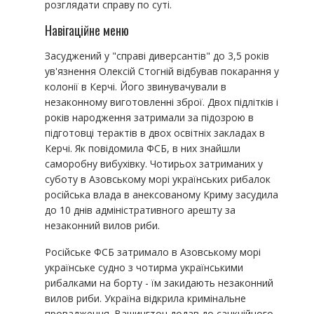
розглядати справу по суті.
Навігаційне меню
Засуджений у "справі диверсантів" до 3,5 років
ув'язнення Олексій Стогній відбував покарання у
колонії в Керчі. Його звинувачували в
незаконному виготовленні зброї. Двох підлітків і
років народження затримали за підозрою в
підготовці терактів в двох освітніх закладах в
Керчі. Як повідомила ФСБ, в них знайшли
саморобну вибухівку. Чотирьох затриманих у
суботу в Азовському морі українських рибалок
російська влада в анексованому Криму засудила
до 10 днів адміністративного арешту за
незаконний вилов риби.
Російське ФСБ затримало в Азовському морі
українське судно з чотирма українськими
рибалками на борту - їм закидають незаконний
вилов риби. Україна відкрила кримінальне
провадження. Вашингтон додав до санкційного