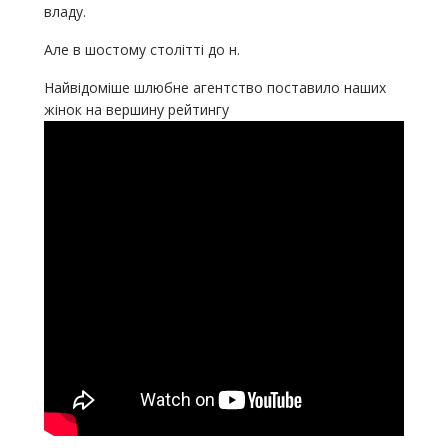
владу.
Але в шостому столітті до н.
Найвідоміше шлюбне агентство поставило наших
жінок на вершину рейтингу