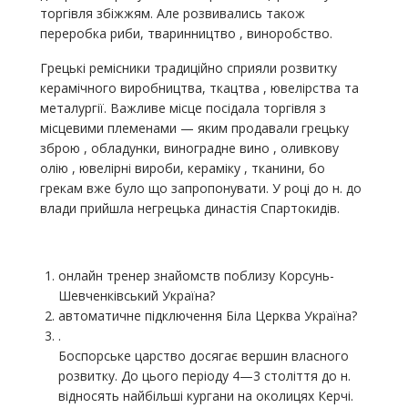
торгівля збіжжям. Але розвивались також
переробка риби, тваринництво , виноробство.
Грецькі ремісники традиційно сприяли розвитку
керамічного виробництва, ткацтва , ювелірства та
металургії. Важливе місце посідала торгівля з
місцевими племенами — яким продавали грецьку
зброю , обладунки, виноградне вино , оливкову
олію , ювелірні вироби, кераміку , тканини, бо
грекам вже було що запропонувати. У році до н. до
влади прийшла негрецька династія Спартокидів.
онлайн тренер знайомств поблизу Корсунь-
Шевченківський Україна?
автоматичне підключення Біла Церква Україна?
.
Боспорське царство досягає вершин власного
розвитку. До цього періоду 4—3 століття до н.
відносять найбільші кургани на околицях Керчі.