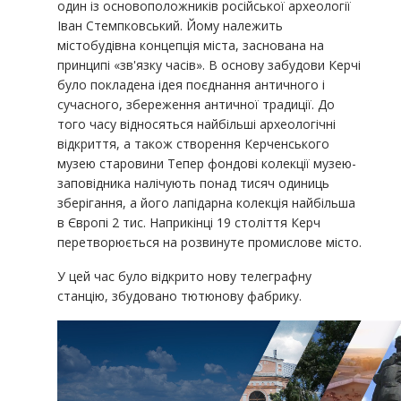
один із основоположників російської археології
Іван Стемпковський. Йому належить
містобудівна концепція міста, заснована на
принципі «зв'язку часів». В основу забудови Керчі
було покладена ідея поєднання античного і
сучасного, збереження античної традиції. До
того часу відносяться найбільші археологічні
відкриття, а також створення Керченського
музею старовини Тепер фондові колекції музею-
заповідника налічують понад тисяч одиниць
зберігання, а його лапідарна колекція найбільша
в Європі 2 тис. Наприкінці 19 століття Керч
перетворюється на розвинуте промислове місто.
У цей час було відкрито нову телеграфну
станцію, збудовано тютюнову фабрику.