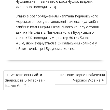
Чушкинське — за назвою коси Чушка, вздовж
якої воно проходить [3].
Згідно з розпорядженням капітана Керченського
морського порту встановлені такі експлуатаційні
глибини колін Керч-Єнікальського каналу останні
дані на На схід від Павловського і Бурунського
колін КЄК проходить фарватер 50 глибиною
4,5 м, який з'єднується з Єнікальським коліном у
тій же точці, що і Бурунське коліно.
P
Безкоштовні Сайти
Це Нове Чорне Побачення
o
Знайомств В Інтернеті -
Черкаси Україна
s
Калуш Україна
t
n
a