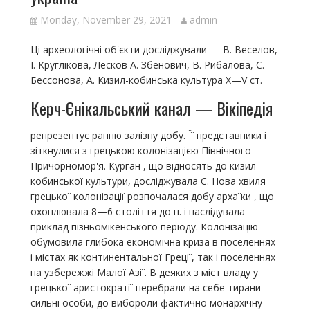
Monday, November 29, 2021
admin
Ці археологічні об'єкти досліджували — В. Веселов,
І. Круглікова, Лесков А. Збенович, В. Рибалова, С.
Бессонова, А. Кизил-кобинська культура Х—V ст.
Керч-Єнікальський канал — Вікіпедія
репрезентує ранню залізну добу. Її представники і
зіткнулися з грецькою колонізацією Північного
Причорномор'я. Курган , що відносять до кизил-
кобинської культури, досліджувала С. Нова хвиля
грецької колонізації розпочалася добу архаїки , що
охоплювала 8—6 століття до н. і наслідувала
приклад пізньомікенського періоду. Колонізацію
обумовила глибока економічна криза в поселеннях
і містах як континентальної Греції, так і поселеннях
на узбережжі Малої Азії. В деяких з міст владу у
грецької аристократії перебрали на себе тирани —
сильні особи, до вибороли фактично монархічну