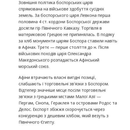
Зовнішня політика боспорських царів
спрямована на військове здобуття сусідніх
земель. За боспорського царя Левкона перша
половина 4 ст. кордони Боспорської держави
досягли гір Північного Кавказу. Торгівля в
материковою Грецією не припинялась. В подяку
за хліб монументи царям Боспора ставили навіть
в Афінах. Третє — перше століття до н. Після
військових походів царя Олександра
Македонського розпадається Афінський
морський союз.
Афіни втрачають власні вигідні позиції,
слабшають і торговельні зв'язки з Боспором.
Відтепер значніше місце посіли торговельні
зв'язки з грецькими містами Малої Азії —
Пергам, Сінопа, Гераклея та островами Родос та
Делос. Експорт збіжжя скорочується через
конкуренцію з дешевим хлібом, який везуть з
Північного Єгипту.