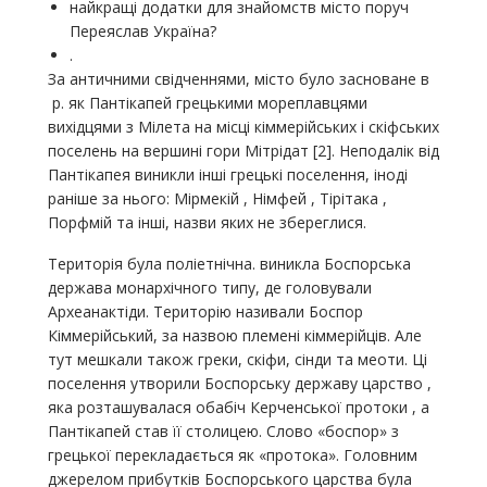
найкращі додатки для знайомств місто поруч
Переяслав Україна?
.
За античними свідченнями, місто було засноване в
р. як Пантікапей грецькими мореплавцями
вихідцями з Мілета на місці кіммерійських і скіфських
поселень на вершині гори Мітрідат [2]. Неподалік від
Пантікапея виникли інші грецькі поселення, іноді
раніше за нього: Мірмекій , Німфей , Тірітака ,
Порфмій та інші, назви яких не збереглися.
Територія була поліетнічна. виникла Боспорська
держава монархічного типу, де головували
Археанактіди. Територію називали Боспор
Кіммерійський, за назвою племені кіммерійців. Але
тут мешкали також греки, скіфи, сінди та меоти. Ці
поселення утворили Боспорську державу царство ,
яка розташувалася обабіч Керченської протоки , а
Пантікапей став її столицею. Слово «боспор» з
грецької перекладається як «протока». Головним
джерелом прибутків Боспорського царства була