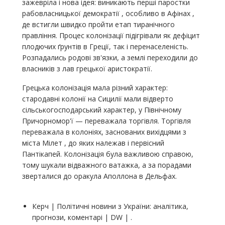
зажевріла і нова ідея: виникають перші паростки
рабовласницької демократії , особливо в Афінах ,
де встигли швидко пройти етап тиранічного
правління. Процес колонізації підігрівали як дефіцит
плодючих ґрунтів в Греції, так і перенаселеність.
Розпадались родові зв'язки, а землі переходили до
власників з лав грецької аристократії.
Грецька колонізація мала різний характер:
стародавні колонії на Сицилії мали відверто
сільськогосподарський характер, у Північному
Причорномор'ї — переважала торгівля. Торгівля
переважала в колоніях, заснованих вихідцями з
міста Мілет , до яких належав і первісний
Пантікапей. Колонізація була важливою справою,
тому шукали відважного ватажка, а за порадами
зверталися до оракула Аполлона в Дельфах.
Керч | Політичні новини з України: аналітика,
прогнози, коментарі | DW | .