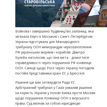
Войкова і завершено будівництво залізниці, яка
зв'язала Керч із Москвою і Санкт-Петербургом.
Україна підготувала для Міжнародного
трибуналу ООН меморандум череззахоплення
РФ українських моряків і кораблів. Дмитро
Кулеба наголосив, що їхня мета - домогтися
справедливості через порушення РФ конвенції
ООН. Санкції щодо Росії через Україну погодили
постійні представники країн ЄС у Брюсселі.
Рішення ще має затвердити Рада ЄС.
Арбітражний трибунал у Гаазі ухвалив рішення
на користь України у позові Києва проти Москви
щодо порушення Конвенції ООН з морського
права. Суд визнав за собою юрисдикцію