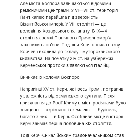
Але міста Боспора залишаються відомими
ремісничими центрами. У VI—VII ст. територія
Пантікапею перейшла під зверхність
Візантійської імперії. У VIII столітті — це
володіння Хозарського каганату. В IX—X
століттях землі Північного Причорномор'я
захопили слов'яни. Тодішня Керч носила назву
Корчев і входила до складу Тмутороканського
князівства. На початку XIV ст. на узбережжі
Керченської протоки з'являються італійці.
Виникає їх колонія Воспоро.
Наприкінці XV ст. Керч, як і весь Крим , потрапив
у залежність від османського султана. Після
приєднання до Росії Криму в місті росіянами було
знищено — «зрівняно із землею» — будівель,
багато з них — в Керчі. Особливе місце в історії
Керчі займає перша половина XIX століття.
Тоді Керч-Єнікалійським градоначальником став