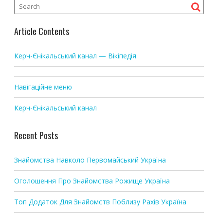
v
i
g
Article Contents
a
t
Керч-Єнікальський канал — Вікіпедія
i
o
Навігаційне меню
n
Керч-Єнікальський канал
Recent Posts
Знайомства Навколо Первомайський Україна
Оголошення Про Знайомства Рожище Україна
Топ Додаток Для Знайомств Поблизу Рахів Україна