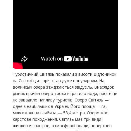
Туристичний Світязь показали з висоти Відпочинок
на Світязі цьогоріч став дуже популярним. На
волинські озера з'їжджаються звідусіль. Внаслідок
різних причин озеро трохи втратило води, проте це
не завадило напливу туристів. Озеро Світязь —
одне з найбільших в Україні. Його площа — га,
максимальна глибина — 58,4 метра. Озеро має
карстове походження. Світязь має три види
живлення: напірне, атмосферні опади, поверхневі