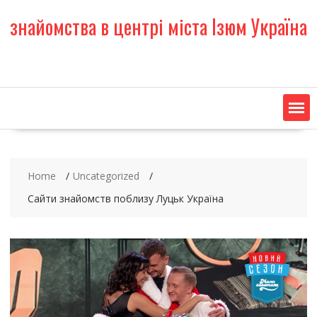
S
знайомства в центрі міста Ізюм Україна
k
i
p
t
o
c
o
n
t
e
Home
Uncategorized
n
t
Сайти знайомств поблизу Луцьк Україна