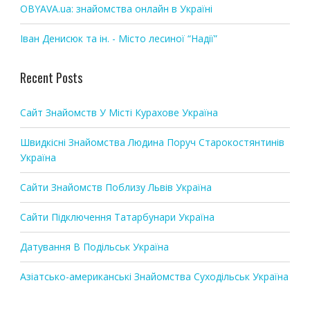
n
OBYAVA.ua: знайомства онлайн в Україні
Іван Денисюк та ін. - Місто лесиної “Надії”
Recent Posts
Сайт Знайомств У Місті Курахове Україна
Швидкісні Знайомства Людина Поруч Старокостянтинів
Україна
Сайти Знайомств Поблизу Львів Україна
Сайти Підключення Татарбунари Україна
Датування В Подільськ Україна
Азіатсько-американські Знайомства Суходільськ Україна