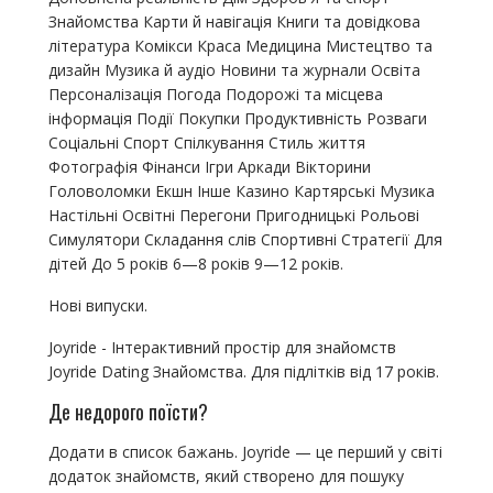
Знайомства Карти й навігація Книги та довідкова
література Комікси Краса Медицина Мистецтво та
дизайн Музика й аудіо Новини та журнали Освіта
Персоналізація Погода Подорожі та місцева
інформація Події Покупки Продуктивність Розваги
Соціальні Спорт Спілкування Стиль життя
Фотографія Фінанси Ігри Аркади Вікторини
Головоломки Екшн Інше Казино Картярські Музика
Настільні Освітні Перегони Пригодницькі Рольові
Симулятори Складання слів Спортивні Стратегії Для
дітей До 5 років 6—8 років 9—12 років.
Нові випуски.
Joyride - Інтерактивний простір для знайомств
Joyride Dating Знайомства. Для підлітків від 17 років.
Де недорого поїсти?
Додати в список бажань. Joyride — це перший у світі
додаток знайомств, який створено для пошуку