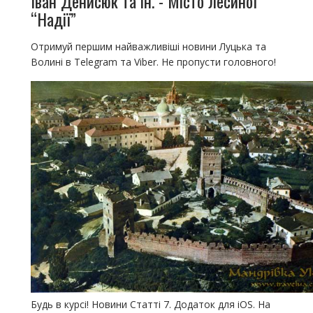
Іван Денисюк та ін. - Місто лесиної
“Надії”
Отримуй першим найважливіші новини Луцька та
Волині в Telegram та Viber. Не пропусти головного!
Будь в курсі! Новини Статті 7. Додаток для iOS. На