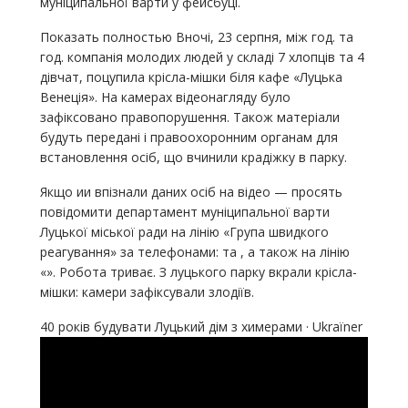
муніципальної варти у фейсбуці.
Показать полностью Вночі, 23 серпня, між год. та
год. компанія молодих людей у складі 7 хлопців та 4
дівчат, поцупила крісла-мішки біля кафе «Луцька
Венеція». На камерах відеонагляду було
зафіксовано правопорушення. Також матеріали
будуть передані і правоохоронним органам для
встановлення осіб, що вчинили крадіжку в парку.
Якщо ии впізнали даних осіб на відео — просять
повідомити департамент муніципальної варти
Луцької міської ради на лінію «Група швидкого
реагування» за телефонами: та , а також на лінію
«». Робота триває. З луцького парку вкрали крісла-
мішки: камери зафіксували злодіїв.
40 років будувати Луцький дім з химерами · Ukraїner