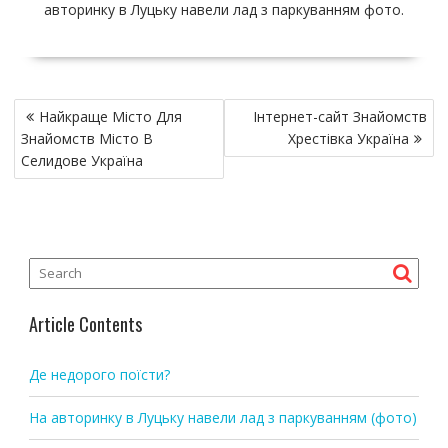
авторинку в Луцьку навели лад з паркуванням фото.
P
Найкраще Місто Для
Інтернет-сайт Знайомств
o
Знайомств Місто В
Хрестівка Україна
s
Селидове Україна
t
n
a
v
i
g
Article Contents
a
t
Де недорого поїсти?
i
o
На авторинку в Луцьку навели лад з паркуванням (фото)