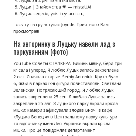
Луцьк за 2 дні: пам'ятки міста.
Луцьк | Знайомства 💗 — mistaUA!
Луцьк: сецесія, унія і сучасність;
І ось тут в гру вступає Joyride. Приятного Вам
просмотра!!!
На авторинку в Луцьку навели лад з
паркуванням (фото)
YouTube Советы СТАЛКЕРА! Викинь мівіну, бери три
кг сала і уперед. Я люблю Луцьк запись закреплена
2 окт Сначала старые. Serhiy Antoniuk. Круто було
б, якби в парках їхні фігури повиставляли. Светлана
Зеленская. Потрясающий город!. Я люблю Луцьк
запись закреплена 25 сен Я люблю Луцьк запись
закреплена 25 авг З луцького парку вкрали крісла-
мішки: камери зафіксували злодіїв Вночі із кафе
«Луцька Венеція» в Центральному парку культури
та відпочинку імені Лесі Українки вкрали крісла-
мішки. Про це повідомляє департамент