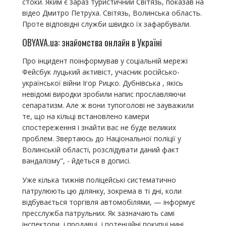
стоки. Яким є зараз туристичний Світязь, показав на
відео Дмитро Петруха. Світязь, Волинська область.
Проте відповідні служби швидко їх зафарбували.
OBYAVA.ua: знайомства онлайн в Україні
Про інцидент поінформував у соціальній мережі
Фейсбук луцький активіст, учасник російсько-
української війни Ігор Рицко. Дубнівська , якісь
невідомі виродки зробили напис прославляючи
сепаратизм. Але ж вони тупоголові не зауважили
те, що на кільці встановлено камери
спостереження і знайти вас не буде великих
проблем. Звертаюсь до Національної поліції у
Волинській області, розслідувати даний факт
вандалізму", - йдеться в дописі.
Уже кілька тижнів поліцейські систематично
патрулюють цю ділянку, зокрема в ті дні, коли
відбувається торгівля автомобілями, — інформує
пресслужба патрульних. Як зазначають самі
інспектори, і продавці, і потенційні покупці нині