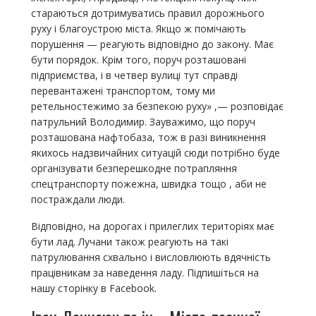
стараються дотримуватись правил дорожнього
руху і благоустрою міста. Якщо ж помічають
порушення — реагують відповідно до закону. Має
бути порядок. Крім того, поруч розташовані
підприємства, і в четвер вулиці тут справді
перевантажені транспортом, тому ми
ретельностежимо за безпекою руху» ,— розповідає
патрульний Володимир. Зауважимо, що поруч
розташована нафтобаза, тож в разі виникнення
якихось надзвичайних ситуацій сюди потрібно буде
організувати безперешкодне потрапляння
спецтранспорту пожежна, швидка тощо , аби не
постраждали люди.
Відповідно, на дорогах і прилеглих територіях має
бути лад. Лучани також реагують на такі
патрулювання схвально і висловлюють вдячність
працівникам за наведення ладу. Підпишіться на
нашу сторінку в Facebook.