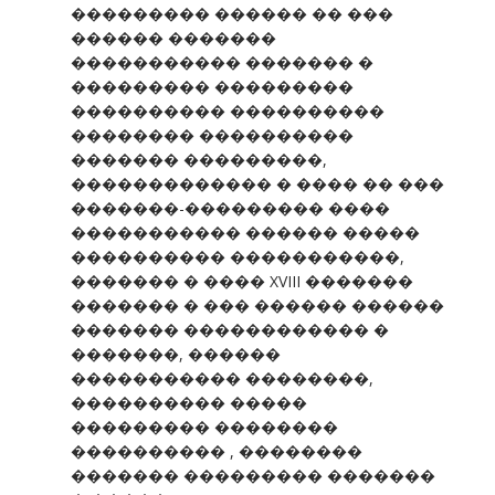
��������� ������ �� ���
������ �������
����������� ������� �
��������� ���������
���������� ����������
�������� ����������
������� ���������,
������������� � ���� �� ���
�������-��������� ����
����������� ������ �����
���������� �����������,
������� � ���� XVIII �������
������� � ��� ������ ������
������� ������������ �
�������, ������
����������� ��������,
���������� �����
��������� ��������
���������� , ��������
������� ��������� �������