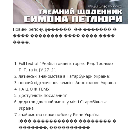
Новини регіону. ĳ������, �� ������� �
���� �������� ���� ���� ����
����.
Full text of "Реабілітовані історією Ред. Тронько
П. Т. та ін. [У 27т.]".
латинські знайомства в Татарбунари Україна;
повний підключення кемпінг Апостолове Україна.
НА ЦЮ Ж ТЕМУ;
Доступність посилання?
додаток для знайомств у місті Старобільськ
Україна.
знайомства свахи поблизу Рівне Україна.
ϳ��� ����������� �������� �
�������, ����������