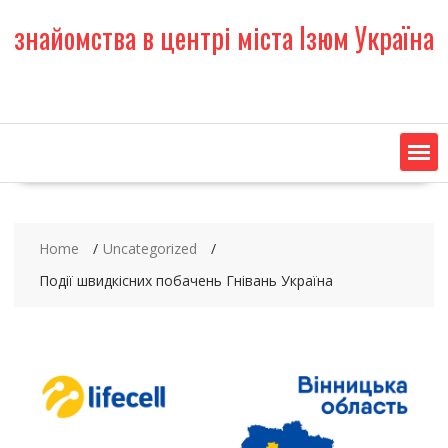
S
знайомства в центрі міста Ізюм Україна
k
i
p
t
o
c
o
n
t
e
Home
Uncategorized
n
t
Події швидкісних побачень Гнівань Україна