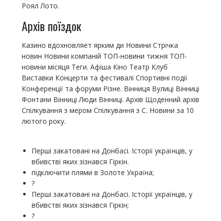
Роял Лото.
Архів поїздок
Казино вдохновляет ярким ди Новини Стрічка
новин Новини компаній ТОП-новини тижня ТОП-
новини місяця Теги. Афіша Кіно Театр Клуб
Виставки Концерти та фестивалі Спортивні події
Конференції та форуми Різне. Вінниця Вулиці Вінниці
Фонтани Вінниці Люди Вінниці. Архів Щоденний архів
Спілкування з мером Спілкування з С. Новини за 10
лютого року.
Перші закатовані на Донбасі. Історії українців, у
вбивстві яких зізнався Гіркін.
підключити плями в Золоте Україна;
?
Перші закатовані на Донбасі. Історії українців, у
вбивстві яких зізнався Гіркін;
?