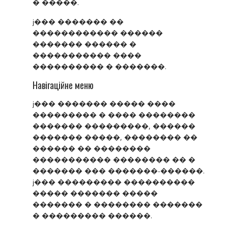
� �����.
ϳ��� ������� ��
������������ ������
������� ������ �
����������� ����
���������� � �������.
Навігаційне меню
ϳ��� ������� ����� ����
��������� � ���� ��������
������� ���������, ������
������� �����, �������� ��
������ �� ��������
����������� �������� �� �
������� ��� �������-������.
ϳ��� ��������� ����������
����� ������� �����
������� � �������� �������
� ��������� ������.