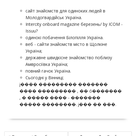
сайт знайомств для одиноких людей в
Молодогвардійськ Україна.
Intercity onboard magazine березень/ by ICOM -
Issuu?
одинокі побачення Білопілля Україна.
веб - сайти знайомств місто в Щолкіне
Україна;
державне швидкісне знайомство поблизу
Амвросіївка Україна;
повний гачок Україна.
Сьогодні у Вінниці;
ϳ���� ��������� �������
���� ��������� , �� ó�������
, � ����� ���� - �������
����� ��������. ϳ��� �� ���.
P