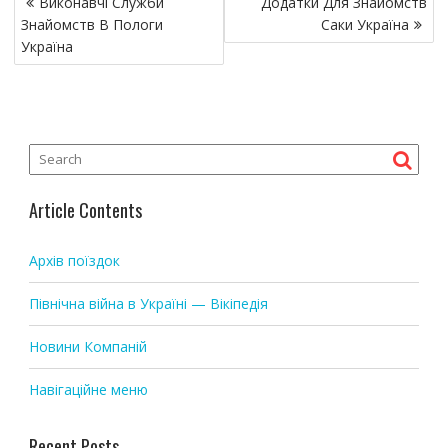
Виконавчі Служби
Додатки Для Знайомств
o
Знайомств В Пологи
Саки Україна
s
Україна
t
n
a
v
i
g
Article Contents
a
t
Архів поїздок
i
o
Північна війна в Україні — Вікіпедія
n
Новини Компаній
Навігаційне меню
Recent Posts