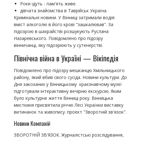
Роки ідуть - пам'ять живе.
дівчата знайомства в Таврійськ Україна.
Кримінальні новини. У Вінниці затримали водія:
вміст алкоголю в його крові "зашкалював". За
підозрою в шахрайстві розшукують Руслана
Назаревського. Повідомлено про підозру
вінничанці, яку підозрюють у сутенерстві.
Північна війна в Україні — Вікіпедія
Повідомлено про підозру мешканцю Хмільницького
району, який вбив свого сусіда. Новини культури. До
Дня закоханих у Вінницькому краєзнавчому музеї
підготували інтерактивну вечірню екскурсію. Яким
було культурне життя Вінниці року. Вінницька
мисткиня присвятила річчю Лесі Українки виставку
витинанок та живопису. проект "Зворотній зв'язок".
Новини Компаній
ЗВОРОТНІЙ ЗВ'ЯЗОК. Журналістські розслідування,