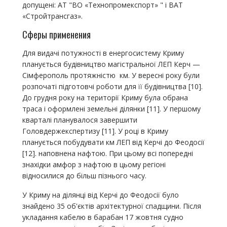
допущені: АТ "ВО «Технопромекспорт» " і ВАТ
«Стройтрансгаз».
Сферы применения
Для видачі потужності в енергосистему Криму
планується будівництво магістральної ЛЕП Керч —
Сімферополь протяжністю км. У вересні року були
розпочаті підготовчі роботи для її будівництва [10].
До грудня року на території Криму була обрана
траса і оформлені земельні ділянки [11]. У першому
кварталі планувалося завершити
Головдержекспертизу [11]. У році в Криму
планується побудувати км ЛЕП від Керчі до Феодосії
[12]. наповнена нафтою. При цьому всі попередні
знахідки амфор з нафтою в цьому регіоні
відносилися до більш пізнього часу.
У Криму на ділянці від Керчі до Феодосії було
знайдено 35 об'єктів архітектурної спадщини. Після
укладання кабелю в барабан 17 жовтня судно