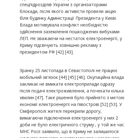
спецпідрозділів України з організаторами
блокади, після якого активісти провели акцію
біля будинку Адміністрації Президента у Києві.
Влада мотивувала конфлікт необхідністю
здійснення заземлення пошкоджених вибухами
ЛЕП. Не зважаючи на нестаток електроенергії, у
Криму підсвічують зовнішню рекламу з
президентом РФ [42] [43].
Зранку 25 листопада в Севастополі не працює
мобільний зв'язок [44] [45] [46]. Окупаційна влада
закликає не вмикати електроприлади одразу
після подачі електроживлення, а почекати кілька
хвилин [47]. Таке рішення було прийнято з метою
економії електроенергії на півострові [52] [53]. У
Сімферополі жителі перекрили дорогу,
вимагаючи підключення електроенергії у них 2
доби не було електричного струму , у той же час
МНС Росії заявило, що в Криму не залишилося