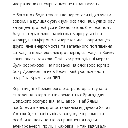
час ранкових і вечірніх пікових навантажень.
У багатьох будинках світло перестали відключати
зовсім, на вулицях увімкнули освітлення. Були знову
запущені тролейбуси в Севастополі, Сімферополі,
Алушті, однак лише на міських маршрутах і на
маршруті Сімферополь-Перевальне. Попри запуск
другої лінії енергомоста та загального поліпшення
ситуації з подачею електроенергії, ситуація в Криму
залишалася важкою. Оскільки розподільні мережі
були розраховані на постачання електроенергії з
боку Джанкоя , а не з Керчі , відбувались часті
аварії на Кримських ЛЕП.
Керівництво Крименерго екстрено організувало
створення оперативних ремонтних бригад для
швидкого реагування на ці аварії. Найбільші
проблеми з електропостачанням відчували Ялта і
Джанкой, які навіть після запуску енергомоста
особливо після повного припинення подачі
електроенергії по ЛЕП Каховка-Титан відчували