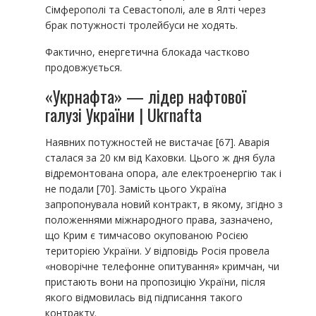
Сімферополі та Севастополі, але в Ялті через
брак потужності тролейбуси не ходять.
Фактично, енергетична блокада частково
продовжується.
«Укрнафта» — лідер нафтової
галузі України | Ukrnafta
Наявних потужностей не вистачає [67]. Аварія
сталася за 20 км від Каховки. Цього ж дня була
відремонтована опора, але електроенергію так і
не подали [70]. Замість цього Україна
запропонувала новий контракт, в якому, згідно з
положеннями міжнародного права, зазначено,
що Крим є тимчасово окупованою Росією
територією України. У відповідь Росія провела
«новорічне телефонне опитування» кримчан, чи
пристають вони на пропозицію України, після
якого відмовилась від підписання такого
контракту.