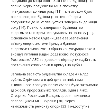
вирушило до місця робіт. Закінчення будівництва
першої черги потужністю МВт спочатку
планувалася до кінця року [11] , але згодом було
оголошено, що будівництво першої черги
потужністю до МВт планується завершити до кінця
року [14]. Повністю завершити будівництво
енергомоста в Крим планувалось на початку [11].
Основною метою будівництва є забезпечення
зв'язку енергосистеми Криму з Єдиною
енергосистемою Росії. Обрана конфігурація також
вирішує питання видачі додаткової потужності
Ростовської АЕС та дозволяє підвищити надійність
постачання споживачів в Криму і на Кубані.
Загальна вартість будівництва складе 47 млрд
рублів. Окрім цього в цей день активістами
«Цивільного Корпусу» полку «Азов» було затримано
двох осіб проросійських поглядів, один з яких,
Стеценко Ростислав Вальдемарович, виявився
прапорщиком МНС України [30]. Через
неможливість ремонту опори [33] [ недоступне