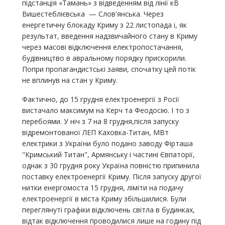
підстанція «Тамань» з відведенням від лінії кВ
Вишестеблієвська — Слов'янська. Через
енергетичну блокаду Криму з 22 листопада і, як
результат, введення надзвичайного стану в Криму
через масові відключення електропостачання,
будівництво в авральному порядку прискорили.
Попри пропагандистські заяви, спочатку цей потік
не вплинув на стан у Криму.
Фактично, до 15 грудня електроенергії з Росії
вистачало максимум на Керч та Феодосію. І то з
перебоями. У ніч з 7 на 8 грудня,після запуску
відремонтованої ЛЕП Каховка-Титан, МВт
електрики з України було подано заводу Фірташа
"Кримський Титан", Армянську і частині Євпаторії,
однак з 30 грудня року Україна повністю припинила
поставку електроенергії Криму. Після запуску другої
нитки енергомоста 15 грудня, ліміти на подачу
електроенергії в міста Криму збільшилися. Були
переглянуті графіки відключень світла в будинках,
відтак відключення проводилися лише на годину під