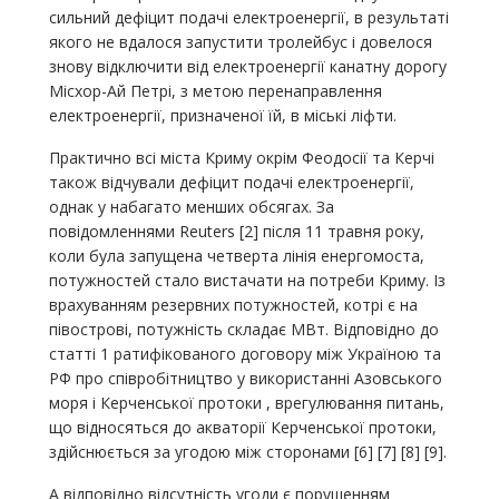
сильний дефіцит подачі електроенергії, в результаті
якого не вдалося запустити тролейбус і довелося
знову відключити від електроенергії канатну дорогу
Місхор-Ай Петрі, з метою перенаправлення
електроенергії, призначеної їй, в міські ліфти.
Практично всі міста Криму окрім Феодосії та Керчі
також відчували дефіцит подачі електроенергії,
однак у набагато менших обсягах. За
повідомленнями Reuters [2] після 11 травня року,
коли була запущена четверта лінія енергомоста,
потужностей стало вистачати на потреби Криму. Із
врахуванням резервних потужностей, котрі є на
півострові, потужність складає МВт. Відповідно до
статті 1 ратифікованого договору між Україною та
РФ про співробітництво у використанні Азовського
моря і Керченської протоки , врегулювання питань,
що відносяться до акваторії Керченської протоки,
здійснюється за угодою між сторонами [6] [7] [8] [9].
А відповідно відсутність угоди є порушенням