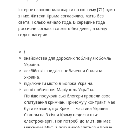
Інтернет заполонили жарти на цю тему [71] один
з них:. Жители Крыма согласились жить без
света. Только начало года. В середине года
россияне согласятся жить без денег, а концу
года в лагерях.
!
знайомства для дорослих поблизу Любомль
Україна.
лесбійські швидкісні побачення Свалява
Україна.
підключити місто в Боярка Україна.
легкі побачення Маріуполь Україна.
Пізніше проукраїнські блогери провели своє
опитування кримчан. Причому у контракті має
бути вказано, що Крим — частина України.
Станом на 3 січня Криму недостатньо
електроенергії. При потребі до МВт, він має
максимум МВт, з яких виробляється у Криму