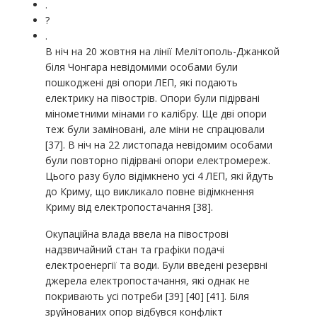
.
?
.
В ніч на 20 жовтня на лінії Мелітополь-Джанкой
біля Чонгара невідомими особами були
пошкоджені дві опори ЛЕП, які подають
електрику на півострів. Опори були підірвані
мінометними мінами го калібру. Ще дві опори
теж були заміновані, але міни не спрацювали
[37]. В ніч на 22 листопада невідомим особами
були повторно підірвані опори електромереж.
Цього разу було відімкнено усі 4 ЛЕП, які йдуть
до Криму, що викликало повне відімкнення
Криму від електропостачання [38].
Окупаційна влада ввела на півострові
надзвичайний стан та графіки подачі
електроенергії та води. Були введені резервні
джерела електропостачання, які однак не
покривають усі потреби [39] [40] [41]. Біля
зруйнованих опор відбувся конфлікт