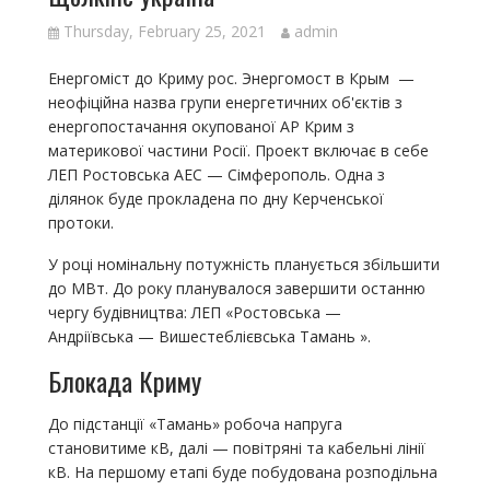
Thursday, February 25, 2021
admin
Енергоміст до Криму рос. Энергомост в Крым —
неофіційна назва групи енергетичних об'єктів з
енергопостачання окупованої АР Крим з
материкової частини Росії. Проект включає в себе
ЛЕП Ростовська АЕС — Сімферополь. Одна з
ділянок буде прокладена по дну Керченської
протоки.
У році номінальну потужність планується збільшити
до МВт. До року планувалося завершити останню
чергу будівництва: ЛЕП «Ростовська —
Андріївська — Вишестеблієвська Тамань ».
Блокада Криму
До підстанції «Тамань» робоча напруга
становитиме кВ, далі — повітряні та кабельні лінії
кВ. На першому етапі буде побудована розподільна