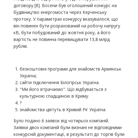
договору [8]. Восени був оголошений конкурс на
будівництво енергомоста через Керченську
протоку. У параметрах конкурсу вказувалося, що
він повинен бути розрахований на робочу напругу
кВ, бути побудований до жовтня року, а його
вартість не повинна перевищувати 13,8 млрд
рублів.
безкоштовні програми для знайомств Армянськ
Україна;
сайти підключення Білогірськ Україна.
"Ми його втрачаємо". Що відбувається з
культурною спадщиною в Криму.
?
знайомства цвітуть в Кривий Ріг Україна.
Було подано 6 заявок від чотирьох компаній.
Заявки двох компаній були визнані не відповідними
конкурсній документації, в результаті до торгів були