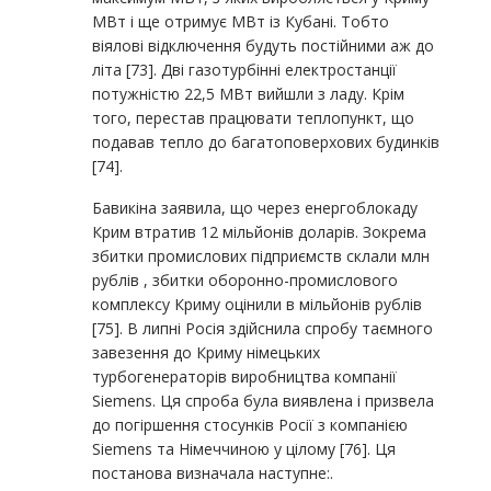
МВт і ще отримує МВт із Кубані. Тобто
віялові відключення будуть постійними аж до
літа [73]. Дві газотурбінні електростанції
потужністю 22,5 МВт вийшли з ладу. Крім
того, перестав працювати теплопункт, що
подавав тепло до багатоповерхових будинків
[74].
Бавикіна заявила, що через енергоблокаду
Крим втратив 12 мільйонів доларів. Зокрема
збитки промислових підприємств склали млн
рублів , збитки оборонно-промислового
комплексу Криму оцінили в мільйонів рублів
[75]. В липні Росія здійснила спробу таємного
завезення до Криму німецьких
турбогенераторів виробництва компанії
Siemens. Ця спроба була виявлена і призвела
до погіршення стосунків Росії з компанією
Siemens та Німеччиною у цілому [76]. Ця
постанова визначала наступне:.