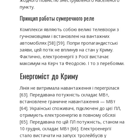
жодного повністю знеструмленого населеного
пункту.
Принцип работы сумеречного реле
Комплекси являють собою великі телевізори з
гучномовцями і встановлені на вантажних
автомобілях [58] [59]. Попри пропагандистські
заяви, цей потік не вплинув на стан у Криму.
Фактично, електроенергії з Росії вистачає
максимум на Керч та Феодосію. І то з перебоями.
Енергоміст до Криму
Лінія не витримала навантаження і перегрілася
[63]. Передавана потужність складає МВт,
встановлене граничне навантаження — МВт
[64]. Українські споживачі, підключені до цієї ПЛ,
отримують електроенергію в повному обсязі
[65]. Передавана по цій ПЛ потужність, станом на
10 грудня, складає МВт [66]. Електроенергії
стало вистачати на запуск тролейбусів у