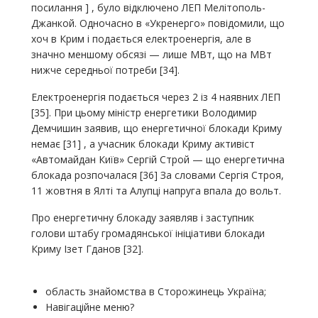
посилання ] , було відключено ЛЕП Мелітополь-
Джанкой. Одночасно в «Укренерго» повідомили, що
хоч в Крим і подається електроенергія, але в
значно меншому обсязі — лише МВт, що на МВт
нижче середньої потреби [34].
Електроенергія подається через 2 із 4 наявних ЛЕП
[35]. При цьому міністр енергетики Володимир
Демчишин заявив, що енергетичної блокади Криму
немає [31] , а учасник блокади Криму активіст
«Автомайдан Київ» Сергій Строй — що енергетична
блокада розпочалася [36] За словами Сергія Строя,
11 жовтня в Ялті та Алупці напруга впала до вольт.
Про енергетичну блокаду заявляв і заступник
голови штабу громадянської ініціативи блокади
Криму Ізет Гданов [32].
область знайомства в Сторожинець Україна;
Навігаційне меню?