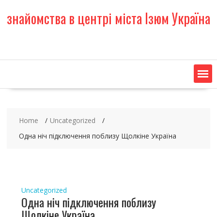
S
знайомства в центрі міста Ізюм Україна
k
i
p
t
o
c
o
n
t
e
Home
Uncategorized
n
t
Одна ніч підключення поблизу Щолкіне Україна
Uncategorized
Одна ніч підключення поблизу
Щолкіне Україна