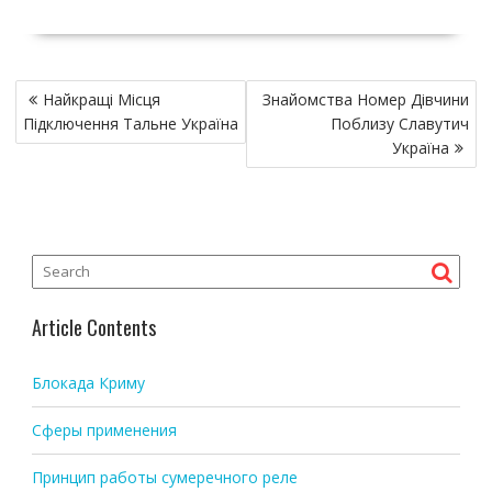
P
Найкращі Місця
Знайомства Номер Дівчини
o
Підключення Тальне Україна
Поблизу Славутич
s
Україна
t
n
a
v
i
g
Article Contents
a
t
Блокада Криму
i
o
Сферы применения
n
Принцип работы сумеречного реле