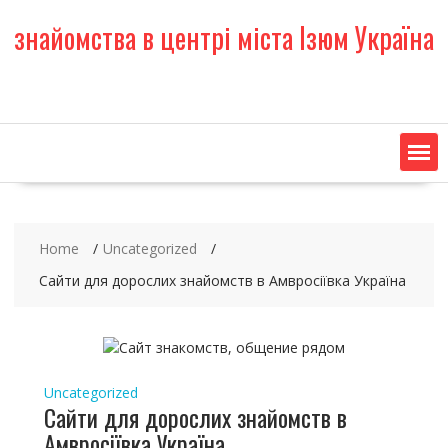
S
знайомства в центрі міста Ізюм Україна
k
i
p
t
o
c
o
n
t
e
Home
Uncategorized
n
t
Сайти для дорослих знайомств в Амвросіївка Україна
Uncategorized
Сайти для дорослих знайомств в
Амвросіївка Україна