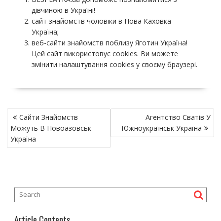
дівчиною в Україні!
сайт знайомств чоловіки в Нова Каховка
Україна;
веб-сайти знайомств поблизу Яготин Україна!
Цей сайт використовує cookies. Ви можете
змінити налаштування cookies у своєму браузері.
P
Сайти Знайомств
Агентство Сватів У
o
Можуть В Новоазовськ
Южноукраїнськ Україна
s
Україна
t
n
a
v
i
g
Article Contents