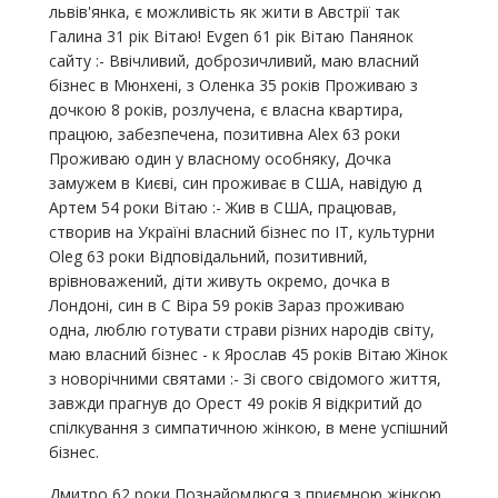
львів'янка, є можливість як жити в Австрії так
Галина 31 рік Вітаю! Evgen 61 рік Вітаю Панянок
сайту :- Ввічливий, доброзичливий, маю власний
бізнес в Мюнхені, з Оленка 35 років Проживаю з
дочкою 8 років, розлучена, є власна квартира,
працюю, забезпечена, позитивна Alex 63 роки
Проживаю один у власному особняку, Дочка
замужем в Києві, син проживає в США, навідую д
Артем 54 роки Вітаю :- Жив в США, працював,
створив на Україні власний бізнес по ІТ, культурни
Oleg 63 роки Відповідальний, позитивний,
врівноважений, діти живуть окремо, дочка в
Лондоні, син в С Віра 59 років Зараз проживаю
одна, люблю готувати страви різних народів світу,
маю власний бізнес - к Ярослав 45 років Вітаю Жінок
з новорічними святами :- Зі свого свідомого життя,
завжди прагнув до Орест 49 років Я відкритий до
спілкування з симпатичною жінкою, в мене успішний
бізнес.
Дмитро 62 роки Познайомлюся з приємною жінкою