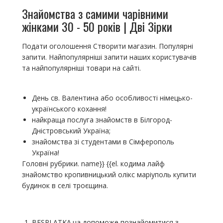
Знайомства з самими чарівними
жінками 30 - 50 років | Дві Зірки
Подати оголошення Створити магазин. Популярні
запити. Найпопулярніші запити наших користувачів
та найпопулярніші товари на сайті.
День св. Валентина або особливості німецько-
українського кохання!
найкраща послуга знайомств в Білгород-
Дністровський Україна;
знайомства зі студентами в Сімферополь
Україна!
Головні рубрики. name}} {{el. кодима лайф
знайомство кропивницький олікс маріуполь купити
будинок в селі троєщина.
BESPLATKA.ua допоможе познайомитися з