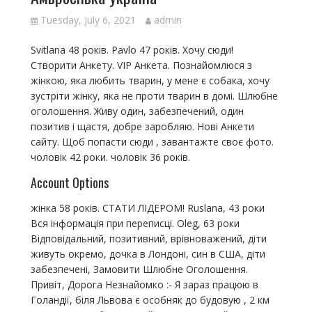
Tuesday, July 6, 2021
admin
Svitlana 48 років. Pavlo 47 років. Хочу сюди!
Створити Анкету. VIP Анкета. Познайомлюся з
жінкою, яка любить тварин, у мене є собака, хочу
зустріти жінку, яка не проти тварин в домі. Шлюбне
оголошення. Живу один, забезпечений, один
позитив і щастя, добре заробляю. Нові Анкети
сайту. Щоб попасти сюди , завантажте своє фото.
чоловік 42 роки. чоловік 36 років.
Account Options
жінка 58 років. СТАТИ ЛІДЕРОМ! Ruslana, 43 роки
Вся інформація при переписці. Oleg, 63 роки
Відповідальний, позитивний, врівноважений, діти
живуть окремо, дочка в Лондоні, син в США, діти
забезпечені, Замовити Шлюбне Оголошення.
Привіт, Дорога Незнайомко :- Я зараз працюю в
Голандії, біля Львова є особняк до будовую , 2 км