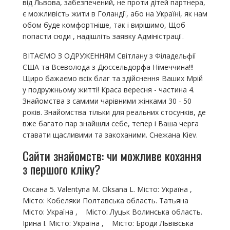
від Львова, забезпечений, не проти дітей партнера,
є можливість жити в Голандії, або на Україні, як нам
обом буде комфортніше, так і вирішимо, Щоб
попасти сюди , надішліть заявку Адміністрації.
ВІТАЄМО З ОДРУЖЕННЯМ Світлану з Філадельфії
США та Всеволода з Дюссельдорфа Німеччина!!!
Щиро бажаємо всіх благ та здійснення Ваших Мрій
у подружньому житті! Краса вересня - частина 4.
Знайомства з самими чарівними жінками 30 - 50
років. Знайомства тільки для реальних стосунків, де
вже багато пар знайшли себе, тепер і Ваша черга
ставати щасливими та закоханими. Снежана Kiev.
Сайти знайомств: чи можливе кохання
з першого кліку?
Оксана 5. Valentyna M. Oksana L. Місто: Україна ,
Місто: Кобеляки Полтавська область. Татьяна
Місто: Україна , Місто: Луцьк Волинська область.
Ірина І. Місто: Україна , Місто: Броди Львівська