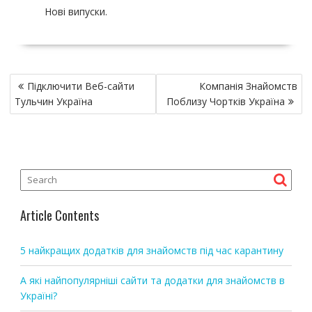
Нові випуски.
P
Підключити Веб-сайти
Компанія Знайомств
o
Тульчин Україна
Поблизу Чортків Україна
s
t
n
a
v
i
Article Contents
g
a
5 найкращих додатків для знайомств під час карантину
t
i
А які найпопулярніші сайти та додатки для знайомств в
o
Україні?