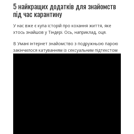
5 найкращих додатків для знайомств
під час карантину
У нас вже є купа історій про кохання життя, яке
хтось знайшов у Тіндері. Ось, наприклад, оця.
В Умані інтернет знайомство з подружньою парою
закінчилося катуванням із сексуальним підтекстом