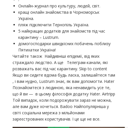
Онлайн-журнал про культуру, людей, світ.
кращі онлайн знайомства в Чорноморськ
Україна.
пляж підключити Тернопіль Україна.
5 найкращих додатків для знайомств під час
карантину – Lustrum.
домогосподарки швидкісних побачень поблизу
Пятихатки Україна!
Читайте також Найдивніші епідемії, від яких
страждало людство. А ще Телеграм-канали, які
розважать вас під час карантину. Skip to content
Якщо ви сидите вдома будь ласка, залишайтеся там
, і вам нудно, Lustrum знає, як вам допомогти. Hater
Познайомтеся з людиною, яка ненавидить усе те,
що й ви — в цьому філософія додатку Hater. Airtripp
Той випадок, коли подорожувати зараз не можна,
але вам дуже хочеться. Badoo Найпопулярніша у
світі соціальна мережа з мільйонами
зареєстрованих користувачів. І це ще не все.