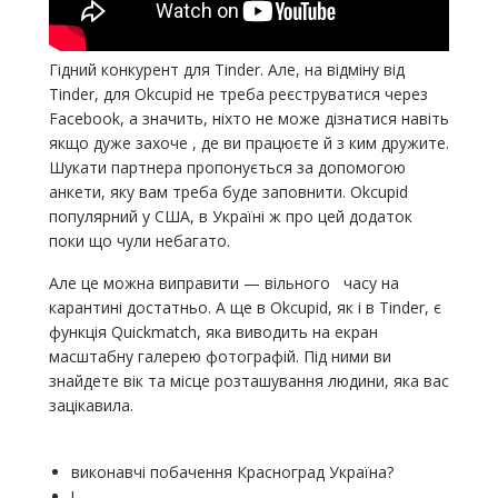
Гідний конкурент для Tinder. Але, на відміну від
Tinder, для Okcupid не треба реєструватися через
Facebook, а значить, ніхто не може дізнатися навіть
якщо дуже захоче , де ви працюєте й з ким дружите.
Шукати партнера пропонується за допомогою
анкети, яку вам треба буде заповнити. Okcupid
популярний у США, в Україні ж про цей додаток
поки що чули небагато.
Але це можна виправити — вільного часу на
карантині достатньо. А ще в Okcupid, як і в Tinder, є
функція Quickmatch, яка виводить на екран
масштабну галерею фотографій. Під ними ви
знайдете вік та місце розташування людини, яка вас
зацікавила.
виконавчі побачення Красноград Україна?
!