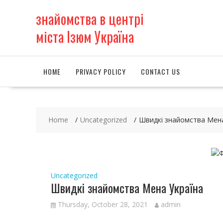
S
знайомства в центрі
k
i
міста Ізюм Україна
p
t
o
c
HOME
PRIVACY POLICY
CONTACT US
o
n
t
e
Home
Uncategorized
Швидкі знайомства Мена
n
t
Uncategorized
Швидкі знайомства Мена Україна
Thursday, October 28, 2021
admin