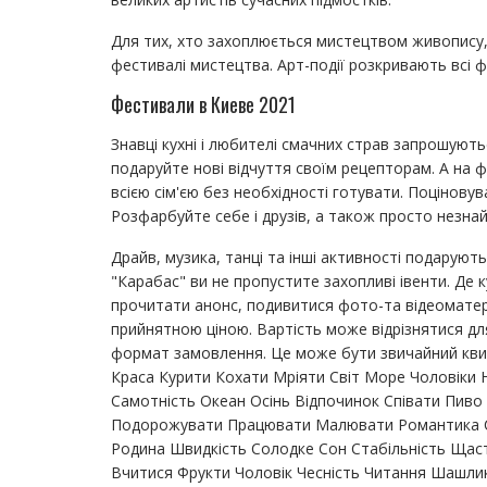
Для тих, хто захоплюється мистецтвом живопису, в
фестивалі мистецтва. Арт-події розкривають всі фа
Фестивали в Киеве 2021
Знавці кухні і любителі смачних страв запрошують
подаруйте нові відчуття своїм рецепторам. А на 
всією сім'єю без необхідності готувати. Поціновув
Розфарбуйте себе і друзів, а також просто незна
Драйв, музика, танці та інші активності подарують
"Карабас" ви не пропустите захопливі івенти. Де 
прочитати анонс, подивитися фото-та відеоматері
прийнятною ціною. Вартість може відрізнятися для
формат замовлення. Це може бути звичайний квит
Краса Курити Кохати Мріяти Світ Море Чоловіки Н
Самотність Океан Осінь Відпочинок Співати Пиво
Подорожувати Працювати Малювати Романтика С
Родина Швидкість Солодке Сон Стабільність Щас
Вчитися Фрукти Чоловік Чесність Читання Шашлик Ш