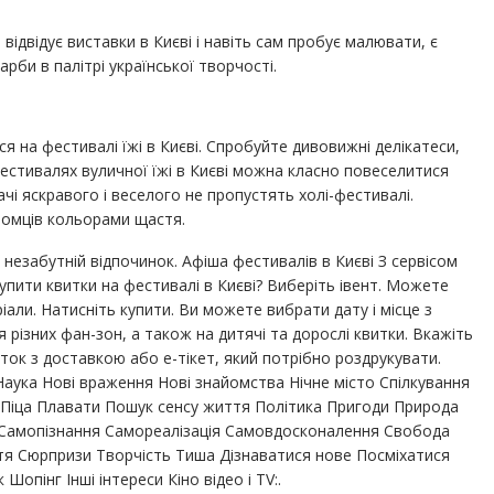
ідвідує виставки в Києві і навіть сам пробує малювати, є
рби в палітрі української творчості.
ся на фестивалі їжі в Києві. Спробуйте дивовижні делікатеси,
фестивалях вуличної їжі в Києві можна класно повеселитися
ачі яскравого і веселого не пропустять холі-фестивалі.
йомців кольорами щастя.
 незабутній відпочинок. Афіша фестивалів в Києві З сервісом
купити квитки на фестивалі в Києві? Виберіть івент. Можете
али. Натисніть купити. Ви можете вибрати дату і місце з
 різних фан-зон, а також на дитячі та дорослі квитки. Вкажіть
ок з доставкою або е-тікет, який потрібно роздрукувати.
аука Нові враження Нові знайомства Нічне місто Спілкування
 Піца Плавати Пошук сенсу життя Політика Пригоди Природа
амопізнання Самореалізація Самовдосконалення Свобода
тя Сюрпризи Творчість Тиша Дізнаватися нове Посміхатися
опінг Інші інтереси Кіно відео і TV:.