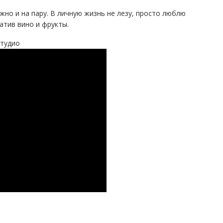
жно и на пару. В личную жизнь не лезу, просто люблю
атив вино и фрукты.
cтудио
, сексуальная еще и страстная девушка ищет