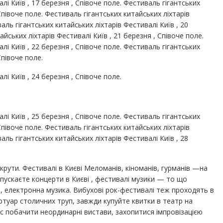
лі Київ , 17 березня , Співоче поле. Фестиваль гігантських
 Співоче поле. Фестиваль гігантських китайських ліхтарів
аль гігантських китайських ліхтарів Фестивалі Київ , 20
айських ліхтарів Фестивалі Київ , 21 березня , Співоче поле.
лі Київ , 22 березня , Співоче поле. Фестиваль гігантських
Співоче поле.
лі Київ , 24 березня , Співоче поле.
лі Київ , 25 березня , Співоче поле. Фестиваль гігантських
 Співоче поле. Фестиваль гігантських китайських ліхтарів
аль гігантських китайських ліхтарів Фестивалі Київ , 28
крути. Фестивалі в Києві Меломанів, кіноманів, гурманів —на
ропускаєте концерти в Києві , фестивалі музики — то що
п, електронна музика. Вибухові рок-фестивалі теж проходять в
ртуар столичних труп, завжди купуйте квитки в театр на
с побачити неординарні вистави, захопитися імпровізацією