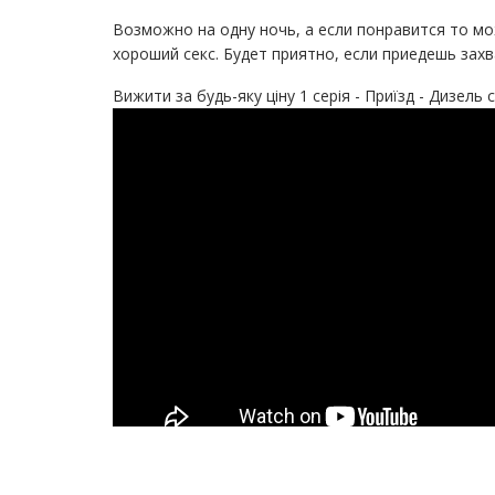
Возможно на одну ночь, а если понравится то мо
хороший секс. Будет приятно, если приедешь захв
Вижити за будь-яку ціну 1 серія - Приїзд - Дизель 
Девушка ищет любовника Мена. Красивая, нежная