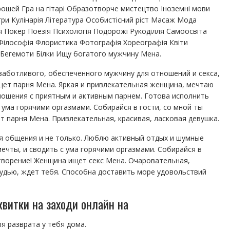
рошей Гра на гітарі Образотворче мистецтво Іноземні мови
 ігри Кулінарія Література Особистісний ріст Масаж Мода
Покер Поезія Психологія Подорожі Рукоділля Самоосвіта
Філософія Флористика Фотографія Хореографія Квіти
лі Бегемоти Білки Ищу богатого мужчину Мена.
заботливого, обеспеченного мужчину для отношений и секса,
щет парня Мена. Яркая и привлекательная женщина, мечтаю
ношения с приятным и активным парнем. Готова исполнить
 ума горячими оргазмами. Собирайся в гости, со мной ты
 парня Мена. Привлекательная, красивая, ласковая девушка.
я общения и не только. Люблю активный отдых и шумные
мечты, и сводить с ума горячими оргазмами. Собирайся в
творение! Женщина ищет секс Мена. Очаровательная,
грудью, ждет тебя. Способна доставить море удовольствий
квитки на заходи онлайн на
я разврата у тебя дома.