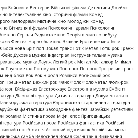
тери Бойовики Вестерни Військові фільми Детективи Джеймс
кіно Інтелектуальне кіно Історичні фільми Комедії
рого Мелодрами Містичне кіно Молодіжні комедії
но Вітчизняні фільми Психологічні драми Психологічні
не кіно Серіали Радянське кіно Теорія великого вибуху
жахів Фентезі Чорно-біле кіно Экшени Еротичне кіно Інше
 Боса-нова Бріт-поп Вокал-транс Готік-метал Готік-рок Гранж
-бейс Духовна музика Індастріал Інструментальна музика
ериканська музика Лаунж Легкий рок Метал Металкор Мінімал
ок Пауер метал Поп-музика Поп-панк Поп-рок Прогресив транс
тм-енд-блюз Рок Рок-н-ролл Романси Російський рок
-хоп Треш-метал Важкий рок Фанк Фолк Фолк-метал Фолк-рок
Шансон Ейсід-джаз Електро-хаус Електронна музика Ембієнт
ература Ділова література Дитяча література Документальна
 Давньоруська література Європейська старовинна література
Зарубіжна фантастика Закордонне фентезі Зарубіжні детективи
вні романи Містична проза Міфи, епос Пригодницька
література Російська проза Російська фантастика Російські
ктивний спосіб життя Активний відпочинок Англійська мова
азильська самба Велосипед Вокал Східні танці Вишивання