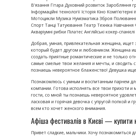
В'язання Гітара Духовний розвиток Заробляння г
Інформаційні технології Історія Кіно Комп'ютерні
Мотоцикли Музика Нумізматика Зброя Полювання 
Спорт Танці Татуювання Театр Техніка Навчання 
Акваріумні рибки Пілатес Англійські кокер-спаніє
Добрая, умная, привлекательная женщина, ищет 
который будет другом и любовником. Женщина и
создать приятные романтические и не только от
самые смелые твои желания и мечты, и сводить с
познаешь невероятное блаженство! Девушка ищет
Познакомлюсь с умным и воспитанным парнем дл
компании. Готова исполнять все твои прихоти и 
гости, со мной ты познаешь невероятное удовле
ласковая и горячая девочка с упругой попкой и 
всем кто хочет женского внимания.
Афіша фестивалів в Києві — купити 
Привет сладкие, мальчики. Хочу познакомиться дл