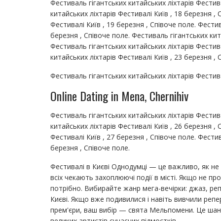
Фестиваль гігантських китайських ліхтарів Фестива
китайських ліхтарів Фестивалі Київ , 18 березня ,
Фестивалі Київ , 19 березня , Співоче поле. Фестив
березня , Співоче поле. Фестиваль гігантських кит
Фестиваль гігантських китайських ліхтарів Фестива
китайських ліхтарів Фестивалі Київ , 23 березня , 
Фестиваль гігантських китайських ліхтарів Фестива
Online Dating in Mena, Chernihiv
Фестиваль гігантських китайських ліхтарів Фестива
китайських ліхтарів Фестивалі Київ , 26 березня ,
Фестивалі Київ , 27 березня , Співоче поле. Фестив
березня , Співоче поле.
Фестивалі в Києві Однодумці — це важливо, як не 
всіх чекають захоплюючі події в місті. Якщо не п
потрібно. Вибирайте жанр мега-вечірки: джаз, ре
Києві. Якщо вже подивилися і навіть вивчили репе
прем'єри, ваш вибір — свята Мельпомени. Це шан
великих артистів сучасних підмостків.