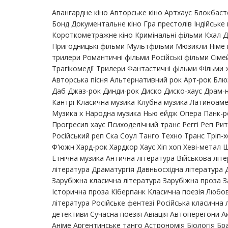
Авангардне кіно Авторське кіно Артхаус Блокбас
Бонд Документальне кіно Гра престолів Індійське 
Короткометражне кіно Кримінальні фільми Кхал Д
Пригодницькі фільми Мультфільми Мюзикли Німе кі
трилери Романтичні фільми Російські фільми Сімей
Трагікомедії Трилери Фантастичні фільми Фільми 
Авторська пісня Альтернативний рок Арт-рок Блюз
Даб Джаз-рок Динди-рок Диско Диско-хаус Драм-н
Кантрі Класична музика Клубна музика Латиноам
Музика х Народна музика Нью ейдж Опера Панк-р
Прогресив хаус Психоделічний транс Реггі Реп Ри
Російський реп Ска Соул Танго Техно Транс Тріп
Ф'южн Хард-рок Хардкор Хаус Хіп хоп Хеві-метал 
Етнічна музика Антична література Військова літ
література Драматургія Давньосхідна література
Зарубіжна класична література Зарубіжна проза 
Історична проза Кіберпанк Класична поезія Любо
література Російське фентезі Російська класична 
детективи Сучасна поезія Авіація Автоперегони А
Аніме Аргентинське танго Астрономія Біологія Бр