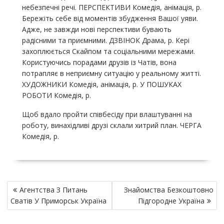
небезпечні речі. ПЕРСПЕКТИВИ Комедія, анімація, р.
Бережіть себе від моментів збудження Вашої уяви.
Адже, не завжди нові перспективи бувають
радісними та приємними. ДЗВІНОК Драма, р. Кері
захоплюється Скайпом та соціальними мережами.
Користуючись порадами друзів із Чатів, вона
потрапляє в неприємну ситуацію у реальному житті.
ХУДОЖНИКИ Комедія, анімація, р. У ПОШУКАХ
РОБОТИ Комедія, р.
Щоб вдало пройти співбесіду при влаштуванні на
роботу, винахідливі друзі склали хитрий план. ЧЕРГА
Комедія, р.
P
Агентства З Питань
Знайомства Безкоштовно
o
Сватів У Приморськ Україна
Підгородне Україна
s