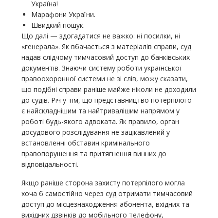
Україна!
Марафони України.
Швидкий пошук.
Що далі — здогадатися не важко: ні посилки, ні
«генерала». Як вбачається з матеріалів справи, суд
надав слідчому тимчасовий доступ до банківських
документів. Знаючи систему роботи української
правоохоронної системи не зі слів, можу сказати,
що подібні справи раніше майже ніколи не доходили
до судів. Річ у тім, що представництво потерпілого
є найскладнішим та найтривалішим напрямом у
роботі будь-якого адвоката. Як правило, орган
досудового розслідування не зацікавлений у
встановленні обставин кримінального
правопорушення та притягнення винних до
відповідальності.
Якщо раніше сторона захисту потерпілого могла
хоча б самостійно через суд отримати тимчасовий
доступ до місцезнаходження абонента, вхідних та
вихідних дзвінків до мобільного телефону,