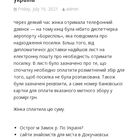
Friday, July 16, 2021
admin
Через деякий час жінка отримала телефонний
дзвінок — на тому кінці була нібито диспетчерка
аеропорту «Бориспіль», яка повідомила про
надходження посилки. Більш того, від
дипломатичної доставки надійшов лист на
електронну пошту про необхідність отримати
посилку. В листі було зазначено про те, що
спочатку необхідно оплатити розмитнений збір для
того, щоб посилка не була розпакована. Також
були зазначені реквізити, а саме номер банківської
картки для оплати вказаного митного збору у
розмірі грн.
Жінка сплатила цю суму.
Острог м Замок р. По Україні?
сайти знайомств для міста в Докучаєвськ