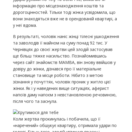
інформацію про місцезнаходження коштів та
дорогоцінностей. Тільки тоді жінка усвідомила, що
вони знаходяться вже не в орендованій квартирі, а
у неї вдома.
В результаті, чоловік наніс жінці тілесні ушкодження
та заволодів її майном на суму понад 92 тис. У
Чернівцях до своєї жертви цей злодій застосував
ще більш тяжке насильство. Познайомившись
через сайт знайомств МАМВА, він знову ввійшов у
довіру до жінки, дізнався про її матеріальне
становище та місце роботи. Нібито з метою
зізнання у почуттях, чоловік проник у житло цієї
жінки. Як і у наведених вище ситуаціях, аферист
напоїв даму напоєм з невстановленою речовиною,
після чого та заснула.
Коли жертва прокинулась і побачила, що її
«наречений» обшукує квартиру, отримала удари по
голові. Більш того, злодій увімкнув праску і