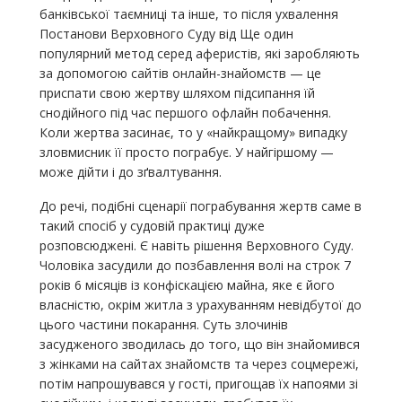
банківської таємниці та інше, то після ухвалення
Постанови Верховного Суду від Ще один
популярний метод серед аферистів, які заробляють
за допомогою сайтів онлайн-знайомств — це
приспати свою жертву шляхом підсипання їй
снодійного під час першого офлайн побачення.
Коли жертва засинає, то у «найкращому» випадку
зловмисник її просто пограбує. У найгіршому —
може дійти і до зґвалтування.
До речі, подібні сценарії пограбування жертв саме в
такий спосіб у судовій практиці дуже
розповсюджені. Є навіть рішення Верховного Суду.
Чоловіка засудили до позбавлення волі на строк 7
років 6 місяців із конфіскацією майна, яке є його
власністю, окрім житла з урахуванням невідбутої до
цього частини покарання. Суть злочинів
засудженого зводилась до того, що він знайомився
з жінками на сайтах знайомств та через соцмережі,
потім напрошувався у гості, пригощав їх напоями зі