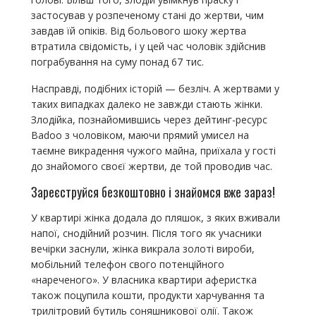
застосував у розпеченому стані до жертви, чим
завдав їй опіків. Від больового шоку жертва
втратила свідомість, і у цей час чоловік здійснив
пограбування на суму понад 67 тис.
Насправді, подібних історій — безліч. А жертвами у
таких випадках далеко не завжди стають жінки.
Злодійка, познайомившись через дейтинг-ресурс
Badoo з чоловіком, маючи прямий умисел на
таємне викрадення чужого майна, приїхала у гості
до знайомого своєї жертви, де той проводив час.
Зареєструйся безкоштовно і знайомся вже зараз!
У квартирі жінка додала до пляшок, з яких вживали
напої, снодійний розчин. Після того як учасники
вечірки заснули, жінка викрала золоті вироби,
мобільний телефон свого потенційного
«нареченого». У власника квартири аферистка
також поцупила кошти, продукти харчування та
трилітровий бутиль соняшникової олії. Також