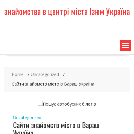
S
знайомства в центрі міста Ізюм Україна
k
i
p
t
o
c
o
n
t
e
Home
Uncategorized
n
t
Сайти знайомств місто в Вараш Україна
Uncategorized
Сайти знайомств місто в Вараш
Україна