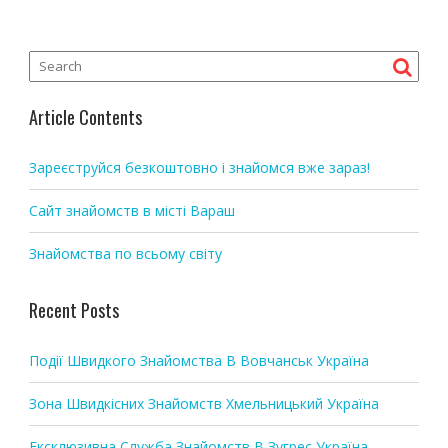
t
n
a
v
i
Article Contents
g
a
Зареєструйся безкоштовно і знайомся вже зараз!
t
i
Сайт знайомств в місті Вараш
o
Знайомства по всьому світу
n
Recent Posts
Події Швидкого Знайомства В Вовчанськ Україна
Зона Швидкісних Знайомств Хмельницький Україна
Ексклюзивна Служба Знайомств В Зугрес Україна