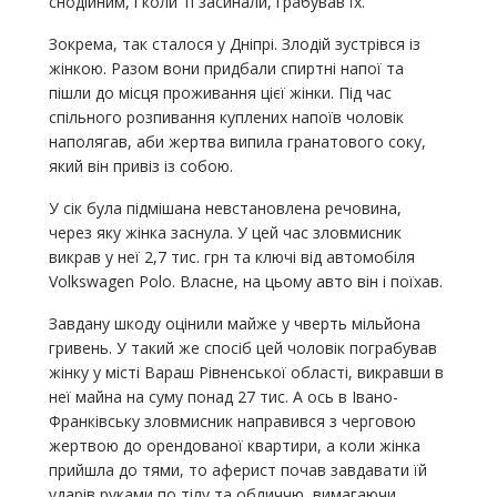
снодійним, і коли ті засинали, грабував їх.
Зокрема, так сталося у Дніпрі. Злодій зустрівся із
жінкою. Разом вони придбали спиртні напої та
пішли до місця проживання цієї жінки. Під час
спільного розпивання куплених напоїв чоловік
наполягав, аби жертва випила гранатового соку,
який він привіз із собою.
У сік була підмішана невстановлена речовина,
через яку жінка заснула. У цей час зловмисник
викрав у неї 2,7 тис. грн та ключі від автомобіля
Volkswagen Polo. Власне, на цьому авто він і поїхав.
Завдану шкоду оцінили майже у чверть мільйона
гривень. У такий же спосіб цей чоловік пограбував
жінку у місті Вараш Рівненської області, викравши в
неї майна на суму понад 27 тис. А ось в Івано-
Франківську зловмисник направився з черговою
жертвою до орендованої квартири, а коли жінка
прийшла до тями, то аферист почав завдавати їй
ударів руками по тілу та обличчю, вимагаючи