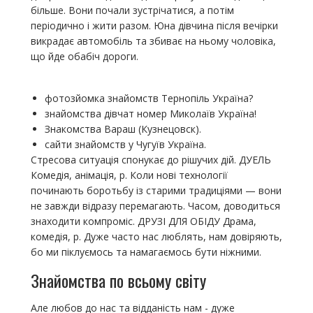
більше. Вони почали зустрічатися, а потім
періодично і жити разом. Юна дівчина після вечірки
викрадає автомобіль та збиває на ньому чоловіка,
що йде обабіч дороги.
фотозйомка знайомств Тернопіль Україна?
знайомства дівчат номер Миколаїв Україна!
Знакомства Вараш (Кузнецовск).
сайти знайомств у Чугуїв Україна.
Стресова ситуація спонукає до рішучих дій. ДУЕЛЬ
Комедія, анімація, р. Коли нові технології
починають боротьбу із старими традиціями — вони
не завжди відразу перемагають. Часом, доводиться
знаходити компроміс. ДРУЗІ ДЛЯ ОБІДУ Драма,
комедія, р. Дуже часто нас люблять, нам довіряють,
бо ми піклуємось та намагаємось бути ніжними.
Знайомства по всьому світу
Але любов до нас та відданість нам - дуже