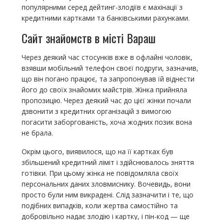
популярними серед дейтинг-злодіїв є махінації з
кредитними картками та банківськими рахунками.
Сайт знайомств в місті Вараш
Через деякий час стосунків вже в офлайні чоловік,
взявши мобільний телефон своєї подруги, зазначив,
що він погано працює, та запропонував їй віднести
його до своїх знайомих майстрів. Жінка прийняла
пропозицію. Через деякий час до цієї жінки почали
дзвонити з кредитних організацій з вимогою
погасити заборгованість, хоча жодних позик вона
не брала.
Окрім цього, виявилося, що на її картках був
збільшений кредитний ліміт і здійснювалось зняття
готівки. При цьому жінка не повідомляла своїх
персональних даних зловмиснику. Вочевидь, вони
просто були ним викрадені. Слід зазначити і те, що
подібних випадків, коли жертва самостійно та
добровільно надає злодію і картку, і пін-код — ще