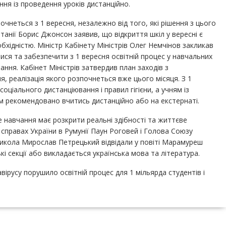
ння із проведення уроків дистанційно.
очнеться з 1 вересня, незалежно від того, які рішення з цього
анії Борис Джонсон заявив, що відкриття шкіл у вересні є
хідністю. Міністр Кабінету Міністрів Олег Немчінов закликав
атися та забезпечити з 1 вересня освітній процес у навчальних
ання. Кабінет Міністрів затвердив план заходів з
, реалізація якого розпочнеться вже цього місяця. З 1
ціального дистанціювання і правил гігієни, а учням із
м рекомендовано вчитись дистанційно або на екстернаті.
е навчання має розкрити реальні здібності та життєве
справах України в Румунії Паун Роговей і Голова Союзу
Микола Мирослав Петрецький відвідали у повіті Марамуреш
кі секції або викладається українська мова та література.
вірусу порушило освітній процес для 1 мільярда студентів і