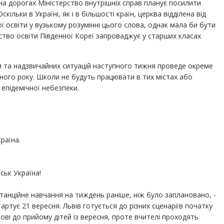
а дорогах Міністерство внутрішніх справ планує посилити
льки в Україні, як і в більшості країн, церква відділена від
ї освіти у вузькому розумінні цього слова, однак мала би бути
рство освіти Південної Кореї запроваджує у старших класах
и та надзвичайних ситуацій наступного тижня проведе окреме
ного року. Школи не будуть працювати в тих містах або
епідемічної небезпеки.
раїна.
ьк Україна!
танційне навчання на тиждень раніше, ніж було заплановано, -
артує 21 вересня. Львів готується до різних сценаріїв початку
ві до прийому дітей із вересня, проте вчителі проходять