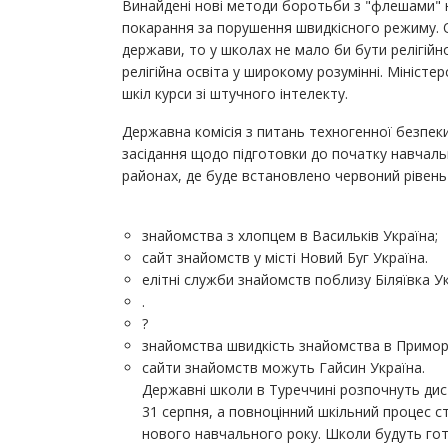
Винайдені нові методи боротьби з "флешами" н
покарання за порушення швидкісного режиму. Оскі
держави, то у школах не мало би бути релігійно
релігійна освіта у широкому розумінні. Міністе
шкіл курси зі штучного інтелекту.
Державна комісія з питань техногенної безпек
засідання щодо підготовки до початку навчаль
районах, де буде встановлено червоний рівень 
знайомства з хлопцем в Васильків Україна;
сайт знайомств у місті Новий Буг Україна.
елітні служби знайомств поблизу Біляївка Ук
.
?
знайомства швидкість знайомства в Приморс
сайти знайомств можуть Гайсин Україна.
Державні школи в Туреччині розпочнуть дис
31 серпня, а повноцінний шкільний процес ст
нового навчального року. Школи будуть гото