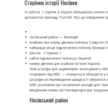
Сторінки історії Носівки
Із суботи, 1 серпня, в Україні збільшилась кількіс
допомогою приладу TruCAM. Про це повідомляє пре
.
Носівський район — Вікіпедія.
знайомства номер дівчини поблизу Славутич Ук
найкраще місце підключення поблизу Вінниця У
Школа - Сторінка 7.
сайти підключення Генічеськ Україна!
номер дівчини для знайомств Київ Україна.
Нові штрафи для «шумахерів» анонсували у МВС
«сюрприз» від МВС — планується збільшити у к
Штрафи за перевищення швидкості зібралося зб
МВС розповіли про посилення заходів для "лих
введенням нових систем відеофіксації порушен
Носівський район