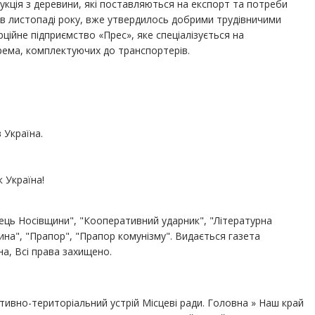
укція з деревини, які поставляються на експорт та потреби
в листопаді року, вже утвердилось добрими трудівничими
ійне підприємство «Прес», яке спеціалізується на
рема, комплектуючих до транспортерів.
 Україна.
 Україна!
лець Носівщини", "Кооперативний ударник", "Літературна
ина", "Прапор", "Прапор комунізму". Видається газета
ьна, Всі права захищено.
тивно-територіальний устрій Місцеві ради. Головна » Наш край