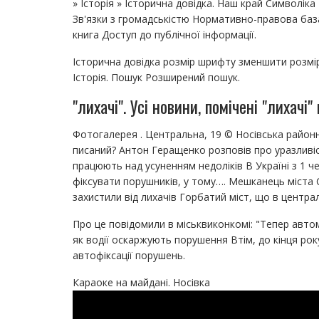
» Історія » Історична довідка. Наш край Символіка
Зв'язки з громадськістю Нормативно-правова ба
книга Доступ до публічної інформації.
Історична довідка розмір шрифту зменшити розмі
Історія. Пошук Розширений пошук.
"лихачі". Усі новини, помічені "лихачі
Фотогалерея . Центральна, 19 © Носівська район
писаний? Антон Геращенко розповів про уразливіст
працюють над усуненням недоліків В Україні з 1 ч
фіксувати порушників, у тому…. Мешканець міста 
захистили від лихачів Горбатий міст, що в центра
Про це повідомили в міськвиконкомі: "Тепер авто
як водії оскаржують порушення Втім, до кінця року
автофіксації порушень.
Караоке на майдані. Носівка