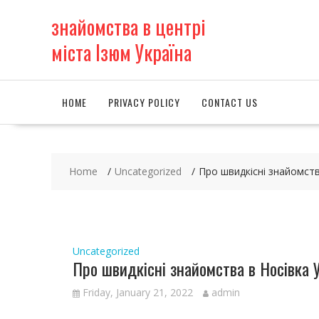
S
знайомства в центрі
k
i
міста Ізюм Україна
p
t
o
c
HOME
PRIVACY POLICY
CONTACT US
o
n
t
e
Home
Uncategorized
Про швидкісні знайомств
n
t
Uncategorized
Про швидкісні знайомства в Носівка 
Friday, January 21, 2022
admin