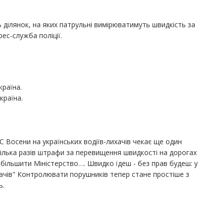
ть ділянок, на яких патрульні вимірюватимуть швидкість за
с-служба поліції.
раїна.
країна.
 Восени на українських водіїв-лихачів чекає ще один
ілька разів штрафи за перевищення швидкості на дорогах
ільшити Міністерство…. Швидко їдеш - без прав будеш: у
ачів" Контролювати порушників тепер стане простіше з
ь.