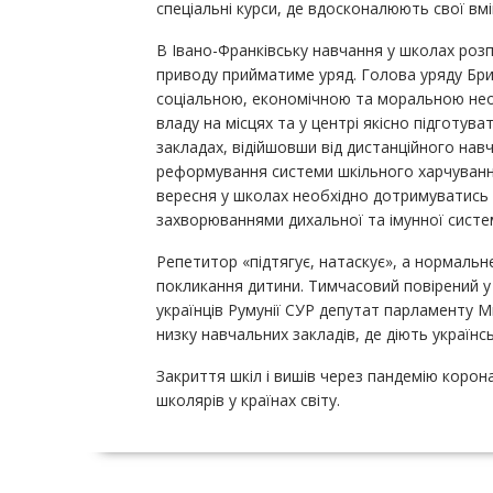
спеціальні курси, де вдосконалюють свої вмі
В Івано-Франківську навчання у школах розп
приводу прийматиме уряд. Голова уряду Брит
соціальною, економічною та моральною необ
владу на місцях та у центрі якісно підготув
закладах, відійшовши від дистанційного навч
реформування системи шкільного харчування
вересня у школах необхідно дотримуватись со
захворюваннями дихальної та імунної систе
Репетитор «підтягує, натаскує», а нормальн
покликання дитини. Тимчасовий повірений у 
українців Румунії СУР депутат парламенту 
низку навчальних закладів, де діють українсь
Закриття шкіл і вишів через пандемію корона
школярів у країнах світу.