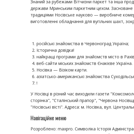
Знаний за рубежами Вітчизни паркет та інша прод
держави Мринським паркетним цехом. Засноване 
традиціями Носівське науково — виробниче комерц
виготовленні обладнання для вугільних шахт, зок
російські знайомства в Червоноград Україна;
Історична довідка!
найкращі програми для знайомств місто в Рахів
веб-сайти міських знайомств Єнакієве Україна.
Носівка — Візіком карти.
азіатсько-американські знайомства Суходільськ
!
У Носівці в різний час виходили газети "Комсомо
сторінка", "Сталінський прапор", "Червона Носівщ
"Носівські вісті". Адреса: м. Носівка, вул. Централ
Навігаційне меню
Розроблено: maxpro. Символіка Історія Адміністра