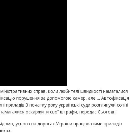
адміністративних справ, коли любителі швидкості намагалися
фіксацію порушення за допомогою камер, але…. Автофіксація
і приладів З початку року українські суди розглянули сотні
 намагалися оскаржити свої штрафи, передає Сьогодні.
Відомо, усього на дорогах України працюватиме приладів
нках.