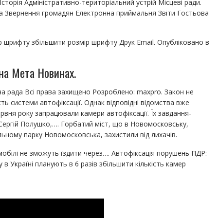
 Історія Адміністративно-територіальний устрій Місцеві ради.
за Звернення громадян Електронна приймальня Звіти Гостьова
р шрифту збільшити розмір шрифту Друк Email. Опубліковано в
" на Мета Новинах.
на рада Всі права захищено Розроблено: maxpro. Закон не
ь системи автофіксації. Однак відповідні відомства вже
ервня року запрацювали камери автофіксації. Їх завдання-
Сергій Полушко,…. Горбатий міст, що в Новомосковську,
льному парку Новомосковська, захистили від лихачів.
мобілі не зможуть їздити через…. Автофіксація порушень ПДР:
 в Україні планують в 6 разів збільшити кількість камер