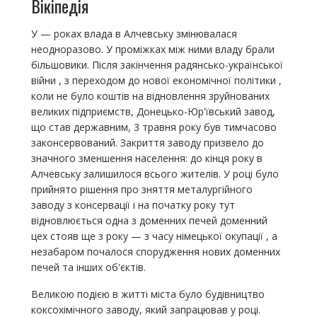
Вікіпедія
У — роках влада в Алчевську змінювалася
неодноразово. У проміжках між ними владу брали
більшовики. Після закінчення радянсько-української
війни , з переходом до нової економічної політики ,
коли не було коштів на відновлення зруйнованих
великих підприємств, Донецько-Юр'ївський завод,
що став державним, 3 травня року був тимчасово
законсервований. Закриття заводу призвело до
значного зменшення населення: до кінця року в
Алчевську залишилося всього жителів. У році було
прийнято рішення про зняття металургійного
заводу з консервації і на початку року тут
відновлюється одна з доменних печей доменний
цех стояв ще з року — з часу німецької окупації , а
незабаром почалося спорудження нових доменних
печей та інших об'єктів.
Великою подією в житті міста було будівництво
коксохімічного заводу, який запрацював у році.