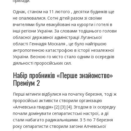
прилади.
Однак, станом на 11 лютого , десятки будинків ще
не опалювалися. Сотні дітей разом зі своїми
вчителями були евакуйовані на курорти і готелі в
інші регіони України. За словами тодішнього голови
обласної державної адміністрації Луганської
області Геннадія Москаля , це було найгіршою
антропогенною катастрофою в історії незалежної
України. Весною го місто стало одним із осередків
діяльності проросійських сил.
Набір пробників «Перше знайомство»
Преміум 2
Перші мітинги відбулися на початку березня, тоді ж
проросійські активісти створили організацію
«Алчевська гвардія» [2] [3] [4]. Згодом в їх осередку
почали домінувати сепаратистські настрої, а дії
стали набагато радикальнішими. З 5 по 7 березня
року сепаратисти створили загони Алчевської