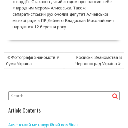
«гвардії». Стаханов , який згодом проголосив себе
«народним мером» Алчевська. Також
сепаратистський рух очолив депутат Алчевської
міської ради з ПР Дейнего Владислав Миколайович
народився 12 березня року.
P
Фотографії Знайомств У
Російські Знайомства В
o
Суми Україна
Червоноград Україна
s
t
n
a
v
i
Article Contents
g
a
Алчевський металургійний комбінат