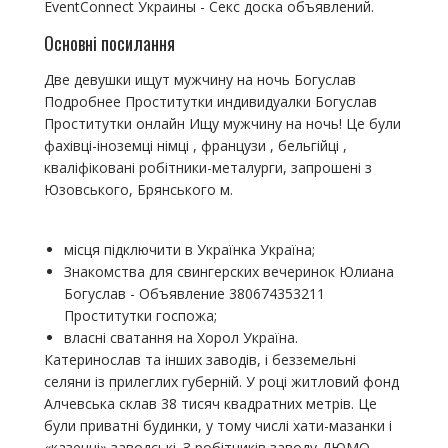
EventConnect Украины - Секс доска объявлений.
Основні посилання
Две девушки ищут мужчину на ночь Богуслав
Подробнее Проститутки индивидуалки Богуслав
Проститутки онлайн Ищу мужчину на ночь! Це були
фахівці-іноземці німці , французи , бельгійці ,
кваліфіковані робітники-металурги, запрошені з
Юзовського, Брянського м.
місця підключити в Українка Україна;
Знакомства для свингерских вечеринок Юлиана
Богуслав - Объявление 380674353211
Проститутки госпожа;
власні сватання на Хорол Україна.
Катеринослав та інших заводів, і безземельні
селяни із прилеглих губерній. У році житловий фонд
Алчевська склав 38 тисяч квадратних метрів. Це
були приватні будинки, у тому числі хати-мазанки і
«казенні» заводські. З робітників заводу ДЮМО