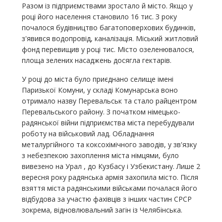
Разом із підприємствами зростало й місто. Якщо у
році його населення становило 16 тис. З року
почалося будівництво багатоповерхових будинків,
з'явився водопровід, каналізація. Міський житловий
фонд перевищив у році тис. Місто озеленювалося,
площа зелених насаджень досягла гектарів.
У році до міста було приєднано селище імені
Паризької Комуни, у складі Комунарська воно
отримало назву Перевальськ та стало райцентром
Перевальського району. З початком німецько-
радянської війни підприємства міста перебудували
роботу на військовий лад. Обладнання
металургійного та коксохімічного заводів, у зв'язку
з небезпекою захоплення міста німцями, було
вивезено на Урал , до Кузбасу і Узбекистану. Лише 2
вересня року радянська армія захопила місто. Після
взяття міста радянськими військами почалася його
відбудова за участю фахівців з інших частин СРСР
зокрема, відновлювальний загін із Челябінська.