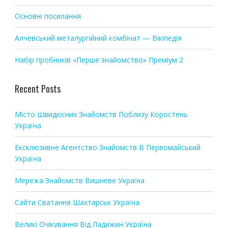
t
i
Основні посилання
o
Алчевський металургійний комбінат — Вікіпедія
n
Набір пробників «Перше знайомство» Преміум 2
Recent Posts
Місто Швидкісних Знайомств Поблизу Коростень
Україна
Ексклюзивне Агентство Знайомств В Первомайський
Україна
Мережа Знайомств Вишневе Україна
Сайти Сватання Шахтарськ Україна
Великі Очікування Від Ладижин Україна