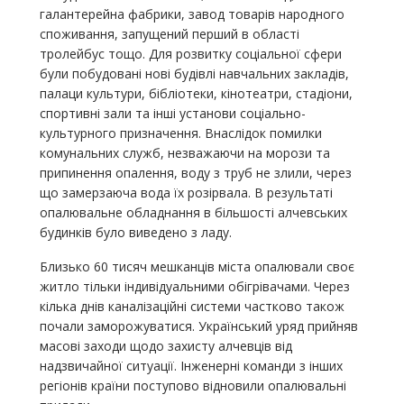
галантерейна фабрики, завод товарів народного
споживання, запущений перший в області
тролейбус тощо. Для розвитку соціальної сфери
були побудовані нові будівлі навчальних закладів,
палаци культури, бібліотеки, кінотеатри, стадіони,
спортивні зали та інші установи соціально-
культурного призначення. Внаслідок помилки
комунальних служб, незважаючи на морози та
припинення опалення, воду з труб не злили, через
що замерзаюча вода їх розірвала. В результаті
опалювальне обладнання в більшості алчевських
будинків було виведено з ладу.
Близько 60 тисяч мешканців міста опалювали своє
житло тільки індивідуальними обігрівачами. Через
кілька днів каналізаційні системи частково також
почали заморожуватися. Український уряд прийняв
масові заходи щодо захисту алчевців від
надзвичайної ситуації. Інженерні команди з інших
регіонів країни поступово відновили опалювальні