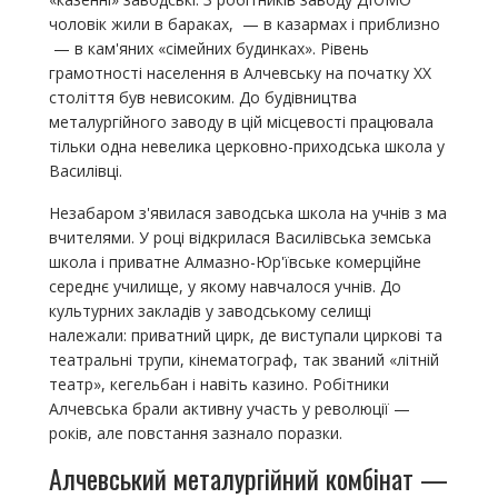
чоловік жили в бараках, — в казармах і приблизно
— в кам'яних «сімейних будинках». Рівень
грамотності населення в Алчевську на початку XX
століття був невисоким. До будівництва
металургійного заводу в цій місцевості працювала
тільки одна невелика церковно-приходська школа у
Василівці.
Незабаром з'явилася заводська школа на учнів з ма
вчителями. У році відкрилася Василівська земська
школа і приватне Алмазно-Юр'ївське комерційне
середнє училище, у якому навчалося учнів. До
культурних закладів у заводському селищі
належали: приватний цирк, де виступали циркові та
театральні трупи, кінематограф, так званий «літній
театр», кегельбан і навіть казино. Робітники
Алчевська брали активну участь у революції —
років, але повстання зазнало поразки.
Алчевський металургійний комбінат —