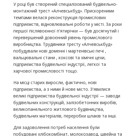
У році був створений спеціалізований будівельно-
монтажний трест «Алчевськбуд». Прискореними
темпами велася реконструкція промислових
підприємств, відновлювальні роботи у місті. За роки
першої післявоєнної п'ятирічки — був досягнутий і
перевершений довоєнний рівень промислового
виробництва. Трудівники тресту «Алчевськбуд»
побудували нові доменні і мартенівські печі ,
вальцювальні стани , коксові та хімічні цехи,
підприємства будівельної індустрії, легкої та
харчової промисловості тощо.
На місці старих виросли, фактично, нові
підприємства, а з ними й нове місто. З'явилися
великі підприємства будівельної індустрії — заводи
будівельних конструкцій, залізобетонних виробів,
великопанельного житлового будівництва,
будівельних матеріалів, переробки шлаків та інші.
Для задоволення потреб населення були
побудовані хлібокомбінат, молокозавод, швейна та