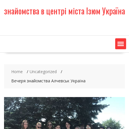
S
знайомства в центрі міста Ізюм Україна
k
i
p
t
o
c
o
n
t
e
Home
Uncategorized
n
t
Вечеря знайомства Алчевськ Україна