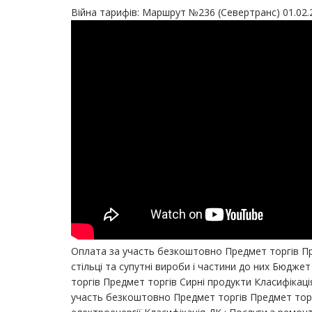
Війна тарифів: Маршрут №236 (Севертранс) 01.02.
Оплата за участь безкоштовно Предмет торгів Пре
стільці та супутні вироби і частини до них Бюдже
торгів Предмет торгів Сирні продукти Класифікаці
участь безкоштовно Предмет торгів Предмет торгі