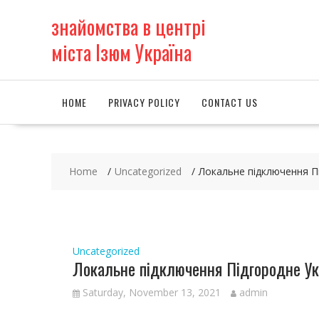
S
знайомства в центрі
k
i
міста Ізюм Україна
p
t
o
c
HOME
PRIVACY POLICY
CONTACT US
o
n
t
e
Home
Uncategorized
Локальне підключення П
n
t
Uncategorized
Локальне підключення Підгородне Ук
Saturday, November 13, 2021
admin