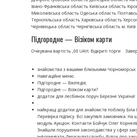
Івано-Франківська область Київська область Кір
Миколаївська область Одеська область Полтавсь
Тернопільська область Харківська область Херсо
Чернівецька область Чернігівська область м. Київ 
Підгородне — Візіком карти
Очікувана вартість ,00 UAH. Відкриті торги Заве
знайомства з вашими близькими Чорноморськ 
Навігаційне меню.
Підгородне — Вікіпедія;
Підгородне — Візіком карти?
додаток для лесбіянок поруч Березне Україна!
.
найкращі додатки для знайомств поблизу Біла 
Перевірка підпису. Всі закупівлі замовника. Н
модуль Аукціон. Контакти Бойчук Олег Корнелі
Знайшли порушення законодавства у сфері заку
інформувати Держаудитслужбу. Відгук про закуп