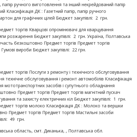
, папір ручного виготовлення та інший некрейдований папір
ий Класифікація ДК : Газетний папір, папір ручного
ртон для графічних цілей Бюджет закупівлі: 2 грн.
едмет торгів Кварцові опромінювачі для кварцування
мпи розжарення Бюджет закупівлі: 2 грн. Україна, Полтавська
 участь безкоштовно Предмет торгів Предмет торгів
: Гумові вироби Бюджет закупівлі: 22 грн.
едмет торгів Послуги з ремонту і технічного обслуговування
я технічне обслуговування і ремонт автомобілів Класифікація
ння мототранспортних засобів і супутнього обладнання
оштовно Предмет торгів Предмет торгів магнітний пускач
ування та захисту електричних кіл Бюджет закупівлі: 1 грн.
едмет торгів молоко Класифікація ДК : Молоко та вершки
вно Предмет торгів Предмет торгів Мастильні засоби
влі: 49 грн.
тавська область, смт. Диканька, , Полтавська обл.