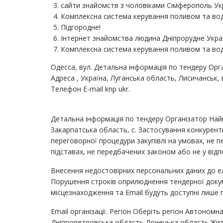
сайти знайомств з чоловіками Сімферополь Ук
Комплексна система керування поливом та во
Підгородне!
Інтернет знайомства людина Дніпрорудне Украї
Комплексна система керування поливом та во
Одесса, вул. Детальна інформація по тендеру Орг
Адреса , Україна, Луганська область, Лисичанськ, 
Телефон E-mail knp ukr.
Детальна інформація по тендеру Організатор Най
Закарпатська область, с. Застосування конкурент
переговорної процедури закупівлі на умовах, не 
підставах, не передбачених законом або не у відп
Внесення недостовірних персональних даних до еле
Порушення строків оприлюднення тендерної докуме
місцезнаходження та Email будуть доступні лише 
Email організації. Регіон Оберіть регіон Автоном
Дніпропетровська область Донецька область Жит