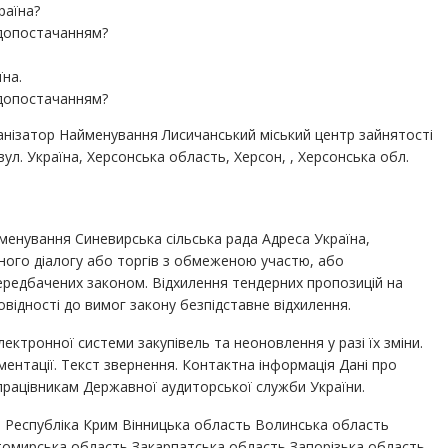
раїна?
допостачанням?
на.
допостачанням?
анізатор Найменування Лисичанський міський центр зайнятості
вул. Україна, Херсонська область, Херсон, , Херсонська обл.
менування Синевирська сільська рада Адреса Україна,
ного діалогу або торгів з обмеженою участю, або
передбачених законом. Відхилення тендерних пропозицій на
овідності до вимог закону безпідставне відхилення.
ктронної системи закупівель та неоновлення у разі їх зміни.
нтації. Текст звернення. Контактна інформація Дані про
працівникам Державної аудиторської служби України.
на Республіка Крим Вінницька область Волинська область
омирська область Закарпатська область Запорізька область