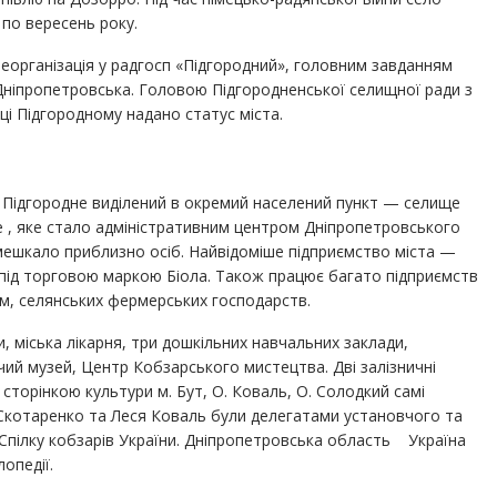
 по вересень року.
 реорганізація у радгосп «Підгородний», головним завданням
Дніпропетровська. Головою Підгородненської селищної ради з
ці Підгородному надано статус міста.
а Підгородне виділений в окремий населений пункт — селище
, яке стало адміністративним центром Дніпропетровського
 мешкало приблизно осіб. Найвідоміше підприємство міста —
 під торговою маркою Біола. Також працює багато підприємств
рм, селянських фермерських господарств.
, міська лікарня, три дошкільних навчальних заклади,
чий музей, Центр Кобзарського мистецтва. Дві залізничні
сторінкою культури м. Бут, О. Коваль, О. Солодкий самі
 Скотаренко та Леся Коваль були делегатами установчого та
 в Спілку кобзарів України. Дніпропетровська область Україна
лопедії.