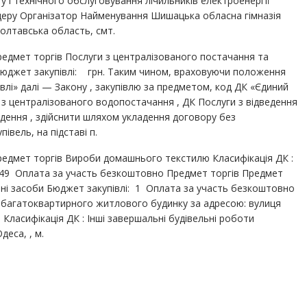
у і технічного обслуговування лічильників електроенергії
деру Організатор Найменування Шишацька обласна гімназія
Полтавська область, смт.
едмет торгів Послуги з централізованого постачання та
 Бюджет закупівлі: грн. Таким чином, враховуючи положення
півлі» далі — Закону , закупівлю за предметом, код ДК «Єдиний
 з централізованого водопостачання , ДК Послуги з відведення
едення , здійснити шляхом укладення договору без
вель, на підставі п.
едмет торгів Вироби домашнього текстилю Класифікація ДК :
49 Оплата за участь безкоштовно Предмет торгів Предмет
ьні засоби Бюджет закупівлі: 1 Оплата за участь безкоштовно
 багатоквартирного житлового будинку за адресою: вулиця
 Класифікація ДК : Інші завершальні будівельні роботи
деса, , м.