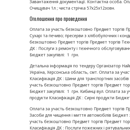
Завантаження документації. Контактна особа. Оп
Очищувач 1л ; чиста стрічка 57х25х12зовн.
Оголошення про проведення
Оплата за участь безкоштовно Предмет торгів Пре
Сухарі та печиво; пресерви з хлібобулочних і кон
безкоштовно Предмет торгів Предмет торгів Техні
ДК : Послуги з ремонту і технічного обслуговува
Бюджет закупівлі: 1 грн.
Детальна інформація по тендеру Організатор Най
Україна, Херсонська область, смт. Оплата за уч
Класифікація ДК : Шини для транспортних засобів
участь безкоштовно Предмет торгів Предмет торг
Бюджет закупівлі: 1 грн. Кибинці вул. Оплата за
продукти Класифікація ДК : Сирні продукти Бюджет
Оплата за участь безкоштовно Предмет торгів Пре
Засоби для чищення і миття автомобілів Бюджет з
участь безкоштовно Предмет торгів Предмет торг
Класифікація ДК : Послуги пожежних і рятувальни