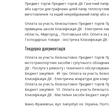
Предмет торгів Предмет торгів ДК Газетний папір
або картон для графічних цілей папір теплочутлив
виготовлення та інший некрейдований папір або ка
Оплата за участь безкоштовно Предмет торгів Пр
приміщень школи Класифікація ДК : Електричні ла
область, Миргород, , Полтавська обл. Оплата за
Господарські товари - ізострічка Класифікація ДК 
Тендерна документація
Оплата за участь безкоштовно Предмет торгів Пр
мототранспортних засобів і супутнього обладнанн
ДК : Послуги з ремонту і технічного обслуговува
Бюджет закупівлі: 49 грн. Оплата за участь безк
Класифікація ДК : Електрична апаратура для комут
Оплата за участь безкоштовно Предмет торгів Пр
Бюджет закупівлі: 10 Оплата за участь безкошто
Класифікація ДК : Мастильні засоби Бюджет закупі
Івано-Франківськ, вул. Ivanyshyn oe. Україна, Пол