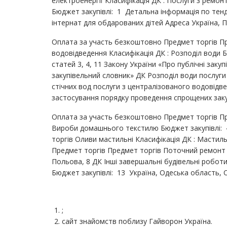
електроенергії Класифікація ДК : Послуги з ремонт
Бюджет закупівлі: 1 Детальна інформація по тен
інтернат для обдарованих дітей Адреса Україна, 
Оплата за участь безкоштовно Предмет торгів Пр
водовідведення Класифікація ДК : Розподіл води
статей 3, 4, 11 Закону України «Про публічні заку
закупівельний словник» ДК Розподіл води послуги
стічних вод послуги з централізованого водовідв
застосування порядку проведення спрощених закупі
Оплата за участь безкоштовно Предмет торгів Пр
Вироби домашнього текстилю Бюджет закупівлі: 
торгів Оливи мастильні Класифікація ДК : Мастил
Предмет торгів Предмет торгів Поточний ремонт
Польова, 8 ДК Інші завершальні будівельні роботи
Бюджет закупівлі: 13 Україна, Одеська область, О
;
сайт знайомств поблизу Гайворон Україна.