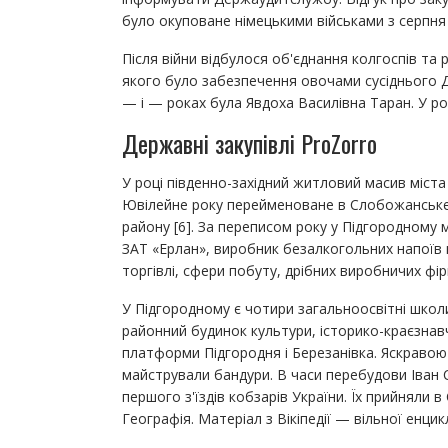
було окуповане німецькими військами з серпня
Після війни відбулося об'єднання колгоспів та
якого було забезпечення овочами сусіднього 
— і — роках була Явдоха Василівна Таран. У ро
Державні закупівлі ProZorro
У році південно-західний житловий масив міст
Ювілейне року перейменоване в Слобожанське 
району [6]. За переписом року у Підгородному
ЗАТ «Ерлан», виробник безалкогольних напоїв
торгівлі, сфери побуту, дрібних виробничих фі
У Підгородному є чотири загальноосвітні школи
районний будинок культури, історико-краєзнав
платформи Підгородня і Березанівка. Яскравою 
майстрували бандури. В часи перебудови Іван
першого з'їздів кобзарів України. Їх прийняли
Географія. Матеріал з Вікіпедії — вільної енцик