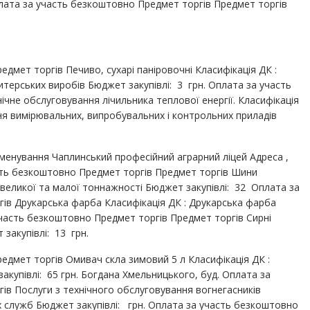
лата за участь безкоштовно Предмет торгів Предмет торгів
дмет торгів Печиво, сухарі паніровочні Класифікація ДК :
дитерських виробів Бюджет закупівлі: 3 грн. Оплата за участь
чне обслуговування лічильника теплової енергії. Класифікація
ння вимірювальних, випробувальних і контрольних приладів
менування Чаплинський професійний аграрний ліцей Адреса ,
асть безкоштовно Предмет торгів Предмет торгів Шини
 великої та малої тоннажності Бюджет закупівлі: 32 Оплата за
ів Друкарська фарба Класифікація ДК : Друкарська фарба
 участь безкоштовно Предмет торгів Предмет торгів Сирні
 закупівлі: 13 грн.
дмет торгів Омивач скла зимовий 5 л Класифікація ДК :
акупівлі: 65 грн. Богдана Хмельницького, буд. Оплата за
ів Послуги з технічного обслуговування вогнегасників
х служб Бюджет закупівлі: грн. Оплата за участь безкоштовно