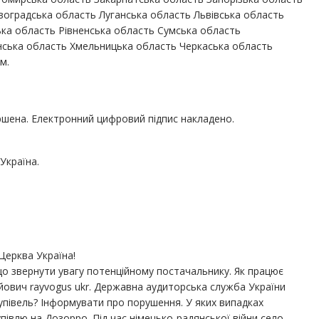
овоградська область Луганська область Львівська область
ка область Рівненська область Сумська область
нська область Хмельницька область Черкаська область
м.
ршена. Електронний цифровий підпис накладено.
Україна.
Церква Україна!
а що звернути увагу потенційному постачальнику. Як працює
йович rayvogus ukr. Державна аудиторська служба України
півель? Інформувати про порушення. У яких випадках
івлю на Дозорро. Під час німецько-радянської війни село