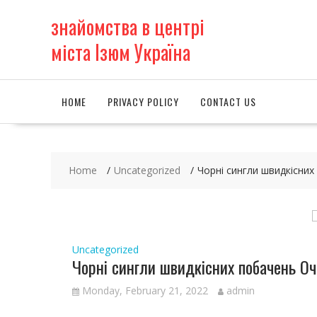
S
знайомства в центрі
k
i
міста Ізюм Україна
p
t
o
c
HOME
PRIVACY POLICY
CONTACT US
o
n
t
e
Home
Uncategorized
Чорні сингли швидкісних
n
t
Uncategorized
Чорні сингли швидкісних побачень Оч
Monday, February 21, 2022
admin