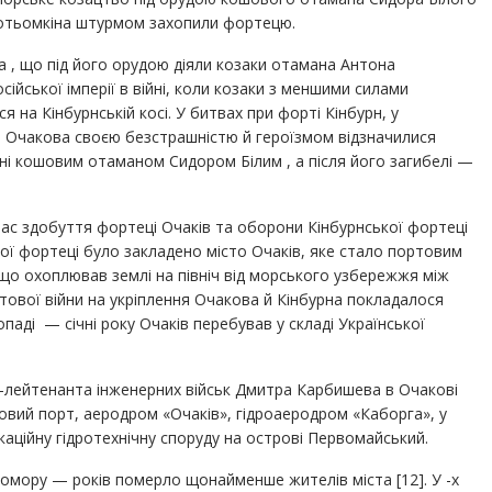
Потьомкіна штурмом захопили фортецю.
, що під його орудою діяли козаки отамана Антона
ійської імперії в війні, коли козаки з меншими силами
 на Кінбурнській косі. У битвах при форті Кінбурн, у
і Очакова своєю безстрашністю й героїзмом відзначилися
ні кошовим отаманом Сидором Білим , а після його загибелі —
час здобуття фортеці Очаків та оборони Кінбурнської фортеці
ької фортеці було закладено місто Очаків, яке стало портовим
 що охоплював землі на північ від морського узбережжя між
вітової війни на укріплення Очакова й Кінбурна покладалося
паді — січні року Очаків перебував у складі Української
ал-лейтенанта інженерних військ Дмитра Карбишева в Очакові
ковий порт, аеродром «Очаків», гідроаеродром «Каборга», у
аційну гідротехнічну споруду на острові Первомайський.
омору — років померло щонайменше жителів міста [12]. У -х