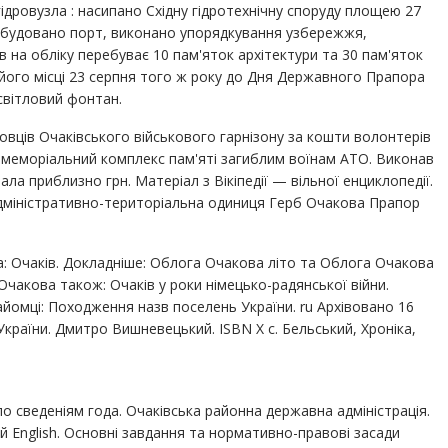
ідровузла : насипано Східну гідротехнічну споруду площею 27
побудовано порт, виконано упорядкування узбережжя,
в на обліку перебуває 10 пам'яток архітектури та 30 пам'яток
його місці 23 серпня того ж року до Дня Державного Прапора
світловий фонтан.
овців Очаківського військового гарнізону за кошти волонтерів
 меморіальний комплекс пам'яті загиблим воїнам АТО. Виконав
ла приблизно грн. Матеріал з Вікіпедії — вільної енциклопедії.
 адміністративно-територіальна одиниця Герб Очакова Прапор
іна: Очаків. Докладніше: Облога Очакова літо та Облога Очакова
Очакова також: Очаків у роки німецько-радянської війни.
айомці: Походження назв поселень України. ru Архівовано 16
України. Дмитро Вишневецький. ISBN X с. Бельський, Хроніка,
о сведеніям года. Очаківська районна державна адміністрація.
й English. Основні завдання та нормативно-правові засади