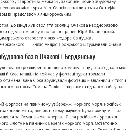
нського , старости м. Черкаси , захопили щойно збудовану
ею оволоділи турки. У р. Очаків спалили козаки Остафія
зом із Предславом Лянцкоронським.
стра. До кінця XVII століття околиці Очакова неодноразово
 бою під містом року в полон потрапив Юрій Язловецький.
димирського старости князя Федора Санґушка ,
 черкаського — князя Андрія Пронського штурмували Очаків.
будовою баз в Очакові і Бердянську
уло значно розширено: зведено кам'яну стіну , яка з'єднала між
і й Хасан-паші. На той час у фортеці турки тримали
го отамана Івана Сірка зруйнували фортецю й звільнили 7 тисяч
зацького ватажка Семена Палія — керівника вдалого набігу на
ний форпост на північному узбережжі Чорного моря. Російські
й захопили місто, але рік потому змушені були покинути — за
шився за Османською імперією. Після російсько-турецької
кого флоту на північних берегах Чорного моря. Остаточно
оморське козацтво під орудою кошового отамана Сидора Білого