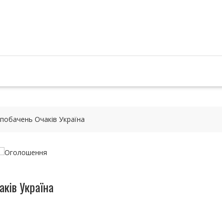
 побачень Очаків Україна
аків Україна