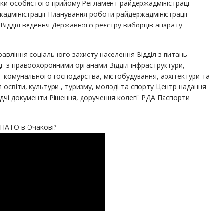
фіки особистого прийому Регламент райдержадміністрації
дміністрації Планування роботи райдержадміністрації
ї Відділ ведення Державного реєстру виборців апарату
равління соціального захисту населення Відділ з питань
ії з правоохоронними органами Відділ інфраструктури,
— комунального господарства, містобудування, архітектури та
л освіти, культури , туризму, молоді та спорту Центр надання
ядчі документи Рішення, доручення колегії РДА Паспорти
 НАТО в Очакові?