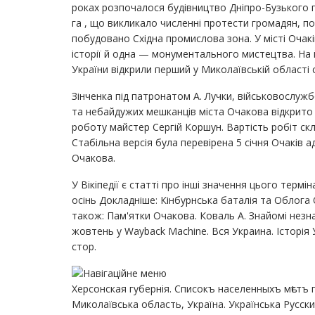
роках розпочалося будівництво Дніпро-Бузького г
га , що викликало численні протести громадян, 
побудовано Східна промислова зона. У місті Очакі
історії й одна — монументального мистецтва. На 
України відкрили перший у Миколаївській області 
Зінченка під патронатом А. Лучки, військовослужб
та небайдужих мешканців міста Очакова відкрито
роботу майстер Сергій Коршун. Вартість робіт скла
Стабільна версія була перевірена 5 січня Очаків
Очакова.
У Вікіпедії є статті про інші значення цього терм
осінь Докладніше: Кінбурнська баталія та Облога 
також: Пам'ятки Очакова. Коваль А. Знайомі незн
жовтень у Wayback Machine. Вся Украина. Історія 
стор.
Херсонская губернія. Списокъ населенныхъ мѣстъ п
Миколаївська область, Україна. Українська Русски