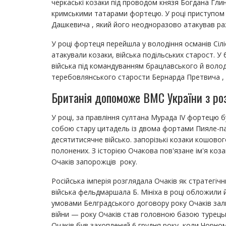
черкаські козаки під проводом князя Богдана Гли
кримськими татарами фортецю. У році приступом н
Дашкевича , який його неодноразово атакував ра
У році фортеця перейшла у володіння османів Сілі
атакували козаки, війська подільських старост. У
війська під командуванням брацлавського й воло
теребовлянського старости Бернарда Претвича ,
Британія допоможе ВМС України з роз
У році, за правління султана Мурада IV фортецю б
собою стару цитадель із двома фортами Пияле-паш
десятитисячне військо. запорізькі козаки кошово
полонених. З історією Очакова пов'язане ім'я ко
Очаків запорожців року.
Російська імперія розглядала Очаків як стратегіч
війська фельдмаршала Б. Мініха в році обложили 
умовами Белградського договору року Очаків зали
війни — року Очаків став головною базою турець
Очаків був захоплений 6 грудня року, коли Чорн