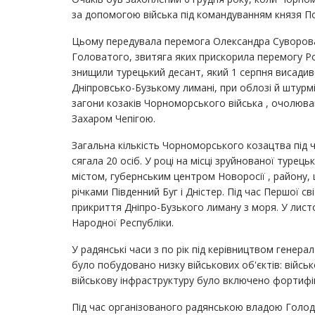
за допомогою війська під командуванням князя 
Цьому передувала перемога Олександра Суворова 
Головатого, звитяга яких прискорила перемогу Рос
знищили турецький десант, який 1 серпня висадився
Дніпровсько-Бузькому лимані, при облозі й штурм
загони козаків Чорноморського війська , очолюва
Захаром Чепігою.
Загальна кількість Чорноморського козацтва під 
сягала 20 осіб. У році на місці зруйнованої турец
містом, губернським центром Новоросії , району,
річками Південний Буг і Дністер. Під час Першої с
прикриття Дніпро-Бузького лиману з моря. У листо
Народної Республіки.
У радянські часи з по рік під керівництвом генер
було побудовано низку військових об'єктів: війсь
військову інфраструктуру було включено фортифік
Під час організованого радянською владою Голод