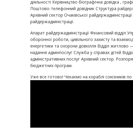
діяльності Керівництво біографічна довідка , гра
Поштово-телефонний довідник Структура райдержа
Архівний сектор Очаківської райдержадміністраці
райдержадміністрації.
Апарат райдержадміністрації Фінансовий відділ Уп
оборонної роботи, цивільного захисту та взаємод
енергетики та охорони довкілля Відділ житлово 
надання адмінпослуг Служба у справах дітей Відді
адміністративних послуг Архівний сектор. Розпор
бюджетних програм.
Уже все готово! Чекаємо на кораблі союзників по