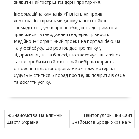
виявити найгостріші ґендерні протиріччя.
Інформаційна кампанія «Рівність як прояв
демократії» сприятиме формуванню стійкої
громадської думки про необхідність дотримання
прав жінок і утвердження гендерної рівності.
Медійно-інфографічний проект на порталі delo. ua
та у фейсбуку, що розповідає про жінку у
підприємництві та бізнесі, що заохочує іншіх жінок
також зробити свій життевий вибір на користь
створення власної справи. У кожному матеріалі
будуть міститися 5 порад про те, як повірити в себе
та досягти успіху.
P
Знайомства На Ближній
Найпопулярніший Сайт
o
Щастя Україна
Знайомств Броди Україна
s
t