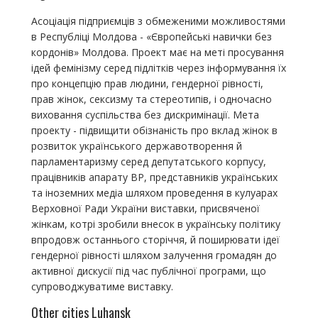
Асоціація підприємців з обмеженими можливостями
в Республіці Молдова - «Європейські навички без
кордонів» Молдова. Проект має на меті просування
ідей фемінізму серед підлітків через інформування їх
про концепцію прав людини, гендерної рівності,
прав жінок, сексизму та стереотипів, і одночасно
виховання суспільства без дискримінації. Мета
проекту - підвищити обізнаність про вклад жінок в
розвиток українського державотворення й
парламентаризму серед депутатського корпусу,
працівників апарату ВР, представників українських
та іноземних медіа шляхом проведення в кулуарах
Верховної Ради України виставки, присвяченої
жінкам, котрі зробили внесок в українську політику
впродовж останнього сторіччя, й поширювати ідеї
гендерної рівності шляхом залучення громадян до
активної дискусії під час публічної програми, що
супроводжуватиме виставку.
Other cities Luhansk