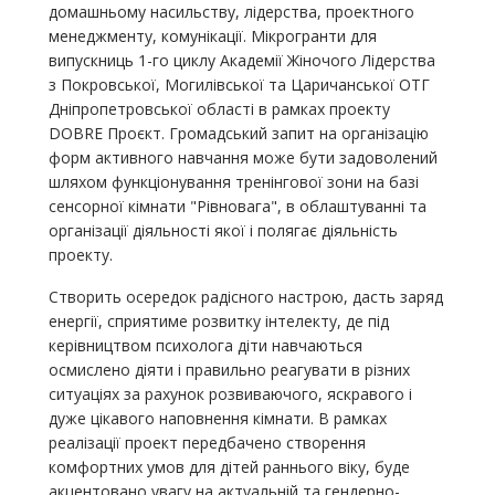
домашньому насильству, лідерства, проектного
менеджменту, комунікації. Мікрогранти для
випускниць 1-го циклу Академії Жіночого Лідерства
з Покровської, Могилівської та Царичанської ОТГ
Дніпропетровської області в рамках проекту
DOBRE Проєкт. Громадський запит на організацію
форм активного навчання може бути задоволений
шляхом функціонування тренінгової зони на базі
сенсорної кімнати "Рівновага", в облаштуванні та
організації діяльності якої і полягає діяльність
проекту.
Створить осередок радісного настрою, дасть заряд
енергії, сприятиме розвитку інтелекту, де під
керівництвом психолога діти навчаються
осмислено діяти і правильно реагувати в різних
ситуаціях за рахунок розвиваючого, яскравого і
дуже цікавого наповнення кімнати. В рамках
реалізації проект передбачено створення
комфортних умов для дітей раннього віку, буде
акцентовано увагу на актуальній та гендерно-