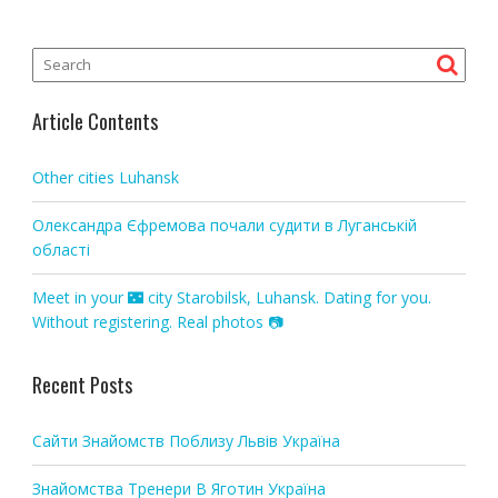
n
a
v
i
Article Contents
g
a
Other cities Luhansk
t
i
Олександра Єфремова почали судити в Луганській
o
області
n
Meet in your 🌃 city Starobilsk, Luhansk. Dating for you.
Without registering. Real photos 📷
Recent Posts
Сайти Знайомств Поблизу Львів Україна
Знайомства Тренери В Яготин Україна