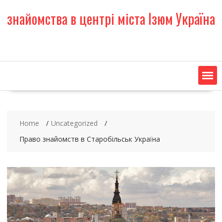
S
знайомства в центрі міста Ізюм Україна
k
i
p
t
o
c
o
n
t
e
Home
Uncategorized
n
t
Право знайомств в Старобільськ Україна