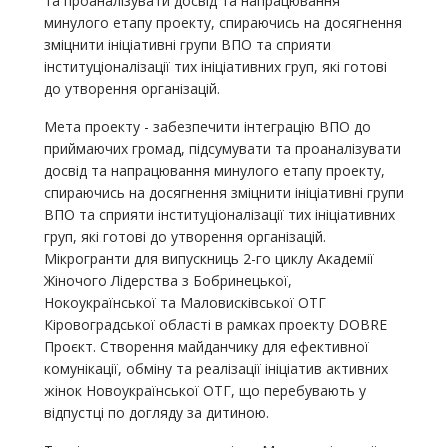
та проаналізувати досвід та напрацювання
минулого етапу проекту, спираючись на досягнення
зміцнити ініціативні групи ВПО та сприяти
інституціоналізації тих ініціативних груп, які готові
до утворення організацій.
Мета проекту - забезпечити інтеграцію ВПО до
приймаючих громад, підсумувати та проаналізувати
досвід та напрацювання минулого етапу проекту,
спираючись на досягнення зміцнити ініціативні групи
ВПО та сприяти інституціоналізації тих ініціативних
груп, які готові до утворення організацій.
Мікрогранти для випускниць 2-го циклу Академії
Жіночого Лідерства з Бобринецької,
Нокоукраїнської та Маловисківської ОТГ
Кіровоградської області в рамках проекту DOBRE
Проєкт. Створення майданчику для ефективної
комунікації, обміну та реалізації ініціатив активних
жінок Новоукраїнської ОТГ, що перебувають у
відпустці по догляду за дитиною.