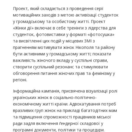
Проект, який складається з проведення серії
мотиваційних заходів з метою активізації студенток
у громадському та особистому житті. Проект
«Жінки дії» включає в себе тренінги з лідерства для
студенток, фотовиставки у форматі «фотосушка»
та висвітленні цих подій у місцевих ЗМІ з
прагненням мотивувати жінок Нікополя та району
бути активними у громадському житті; показати
важливість жіночого вкладу у суспільні справи,
створити суспільний резонанс та стимулювати
обговорення питання жіночих прав та фемінізму у
регіоні.
Інформаційна кампанія, присвячена візуалізації ролі
українських жінок в соціально-політично-
економічному житті країни. Адвокатування потреб
вразливих груп жінок на прикладі багатодітних мам
та підвищення спроможності працівників міської
ради задля включення ґендерної складової у
програмні документи, політики та процедури.