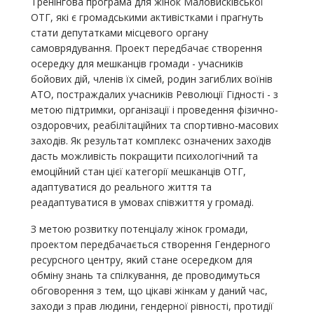
Тренінгова програма для жінок Маловисківської
ОТГ, які є громадськими активістками і прагнуть
стати депутатками місцевого органу
самоврядування. Проект передбачає створення
осередку для мешканців громади - учасників
бойових дій, членів їх сімей, родин загиблих воїнів
АТО, постраждалих учасників Революції Гідності - з
метою підтримки, організації і проведення фізично-
оздоровчих, реабілітаційних та спортивно-масових
заходів. Як результат комплекс означених заходів
дасть можливість покращити психологічний та
емоційний стан цієї категорії мешканців ОТГ,
адаптуватися до реального життя та
реадаптуватися в умовах співжиття у громаді.
З метою розвитку потенціалу жінок громади,
проектом передбачається створення Гендерного
ресурсного центру, який стане осередком для
обміну знань та спілкування, де проводимуться
обговорення з тем, що цікаві жінкам у даний час,
заходи з прав людини, гендерної рівності, протидії