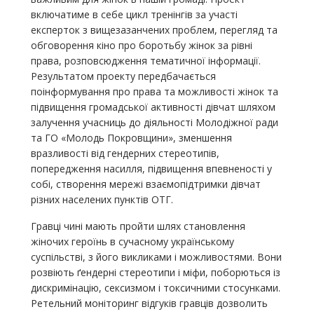
включатиме в себе цикл тренінгів за участі
експерток з вищезазанчених проблем, перегляд та
обговорення кіно про боротьбу жінок за рівні
права, розповсюдження тематичної інформації.
Результатом проекту передбачається
поінформування про права та можливості жінок та
підвищення громадської активності дівчат шляхом
залучення учасниць до діяльності Молодіжної ради
та ГО «Молодь Покровщини», зменшення
вразливості від гендерних стереотипів,
попередження насилля, підвищення впевненості у
собі, створення мережі взаємопідтримки дівчат
різних населених пунктів ОТГ.
Гравці чині мають пройти шлях становлення
жіночих героїнь в сучасному українському
суспільстві, з його викликами і можливостями. Вони
розвіють ґендерні стереотипи і міфи, поборються із
дискримінацію, сексизмом і токсичними стосунками.
Ретельний моніторинг відгуків гравців дозволить