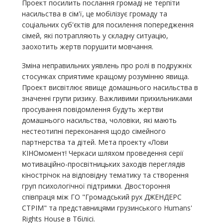
Проект посилить послання громаді не терпіти
насильства в сім'ї, це мобілізує громаду та
соціальних суб'єктів для посилення попередження
сімей, які потрапляють у складну ситуацію,
заохотить жертв порушити мовчання.
Зміна неправильних уявлень про ролі в подружніх
стосунках сприятиме кращому розумінню явища.
Проект висвітлює явище домашнього насильства в
значенні групи ризику. Важливими прихильниками
просування повідомлення будуть жертви
домашнього насильства, чоловіки, які мають
нестеотипні переконання щодо сімейного
партнерства та дітей. Мета проекту «Лови
КІНОмомент! Черкаси шляхом проведення серії
мотиваційно-просвітницьких заходів переглядів
кінострічок на відповідну тематику та створення
груп психологічної підтримки. Двостороння
співпраця між ГО "Громадський рух ДЖЕНДЕРС
СТРІМ" та представницями грузинського Humans'
Rights House в Тбілісі.