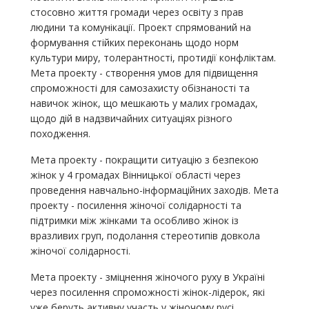
стосовно життя громади через освіту з прав
людини та комунікації. Проект спрямований на
формування стійких переконань щодо норм
культури миру, толерантності, протидії конфліктам.
Мета проекту - створення умов для підвищення
спроможності для самозахисту обізнаності та
навичок жінок, що мешкають у малих громадах,
щодо дій в надзвичайних ситуаціях різного
походження.
Мета проекту - покращити ситуацію з безпекою
жінок у 4 громадах Вінницької області через
проведення навчально-інформаційних заходів. Мета
проекту - посилення жіночої солідарності та
підтримки між жінками та особливо жінок із
вразливих груп, подолання стереотипів довкола
жіночої солідарності.
Мета проекту - зміцнення жіночого руху в Україні
через посилення спроможності жінок-лідерок, які
уже беруть активну участь у жіночому русі,