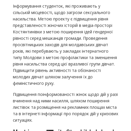
Інформування студенток, які проживають у
сільській місцевості, щодо загрози сексуального
насильства. Метою проекту є підвищення рівня
представленості жіночих історій в медіа-просторі
Костянтинівки з метою поширення ідей гендерної
рівності серед мешканців громади. Проведення
просвітницьких заходів для молдавських дівчат
років, які перебувають у закладах інтернатного
типу Молдови з метою профілактики та зменшення
рівня насильства серед цієї вразливої групи дівчат.
Підвищити рівень активності та обізнаності
молодих дівчат шляхом залучення їх до
феміністичного руху.
Підвищення поінформованості жінок щодо дій у разі
вчинення над ними насилля, шляхом поширення
листівок та розміщення на рекламних площах міста
та в інтернеті інформації про порядок дій у кризових
ситуаціях.