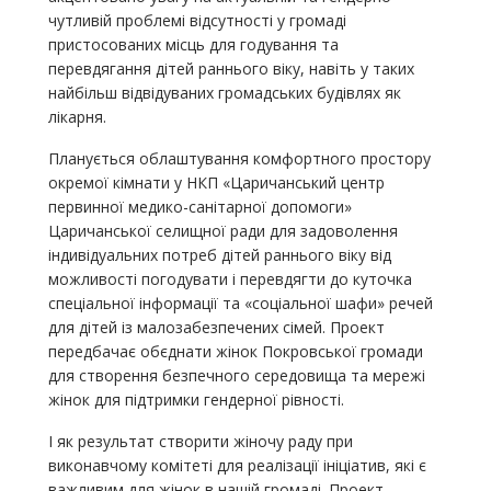
чутливій проблемі відсутності у громаді
пристосованих місць для годування та
перевдягання дітей раннього віку, навіть у таких
найбільш відвідуваних громадських будівлях як
лікарня.
Планується облаштування комфортного простору
окремої кімнати у НКП «Царичанський центр
первинної медико-санітарної допомоги»
Царичанської селищної ради для задоволення
індивідуальних потреб дітей раннього віку від
можливості погодувати і перевдягти до куточка
спеціальної інформації та «соціальної шафи» речей
для дітей із малозабезпечених сімей. Проект
передбачає обєднати жінок Покровської громади
для створення безпечного середовища та мережі
жінок для підтримки гендерної рівності.
І як результат створити жіночу раду при
виконавчому комітеті для реалізації ініціатив, які є
важливим для жінок в нашій громаді. Проект