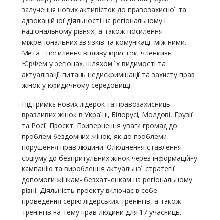
залучення нових активісток до правозахисної та
адвокаційної діяльності на регіональному і
національному рівнях, а також посилення
міжрегіональних зв'язків та комунікації між ними.
Мета - посилення впливу юристок, членкинь
ЮрФем у регіонах, шляхом їх видимості та
актуалізації питань недискримінації та захисту прав
жінок у юридичному середовищі.
Підтримка нових лідерок та правозахисниць
вразливих жінок в Україні, Білорусі, Молдові, Грузії
та Росії Проєкт. Привернення уваги громад до
проблем бездомних жінок, як до проблеми
порушення прав людини. Олюднення ставлення
соціуму до безпритульних жінок через інформаційну
кампанію та вироблення актуальної стратегії
допомоги жінкам- безхатченкам на регіональному
рівні. Діяльність проекту включає в себе
проведення серію лідерських тренінгів, а також
тренінгів на тему прав людини для 17 учасниць.