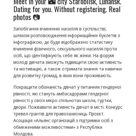
Meet in your 🌃 city Starobilsk, Luhansk.
Dating for you. Without registering. Real
photos 📷
Запобігання вчиненню насилля в суспільстві,
шляхом розповсюдження інформаційних буклетів з
інфографікою, де буде відображено статистику
вчинення фізичного, сексуального насилля проти
осіб, що ідентифікують себе як жінки. На форумі
молоді дівчата зможуть підвищити свою активність
та мотивацію, а також отримати знання та навички
для розвитку громад, в яких вони проживають.
Покращити обізнаність дівчат у питаннях гендерної
рівності, які стануть амбасадорами гендерної
рівності у своїх мікро спільнотах школа, гуртки,
двори. Пожвавити активність дівчат в місті. Конкурс
тревел-грантів для правозахисниць Проєкт.
Асоціація «Альянс організацій з підтримки осіб з
обмеженими можливостями» з Республіки
Молдова.