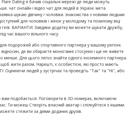
ь. Flare Dating я бачив соціальні мережі де люди можуть
ьше. чат онлайн і відео чат для людей в Україні. мета
е заявка шукаю дівчину і чоловіки. знакомства з новими людьми
доступний для чоловіків і жінок у молодому та похилому віці
к чи геїв. ВАРІАНТИ: Завдяки додатку ви можете шукати дружбу,
 під час вашого вільного часу.
а для подорожей або спортивного партнера у вашому регіоні.
T відносин, де ви обираєте моногамні стосунки і ще не живете
ато менше. Для цього легко знайти одного іноземного партнера.
 щоб жити разом. Нарешті, є особистісні, які просто мають
: Оцінюючи людей у зустрічах та проведіть "Так" та "Ні", або
о вам подобається. Поговорити в 3D-номерах, включаючи
ас. Ти можеш Створіть власний аватар і спілкуйтеся з іншими
 можете стежити за діями доданих друзів.