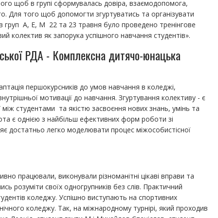
ого щоб в групі сформувалась довіра, взаємодопомога,
о. Для того щоб допомогти згуртуватись та організувати
в груп А, Е, М 22 та 23 травня було проведено тренінгове
ий колектив як запорука успішного навчання студентів».
вської РДА - Комплексна дитячо-юнацька
аптація першокурсників до умов навчання в коледжі,
внутрішньої мотивації до навчання. Згуртування колективу - є
 між студентами та якістю засвоєння нових знань, умінь та
ота є однією з найбільш ефективних форм роботи зі
ляє достатньо легко моделювати процес міжособистісної
тивно працювали, виконували різноманітні цікаві вправи та
сь розуміти своїх одногрупників без слів. Практичний
тудентів коледжу. Успішно виступають на спортивних
ічного коледжу. Так, на міжнародному турнірі, який проходив