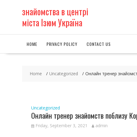
S
знайомства в центрі
k
i
міста Ізюм Україна
p
t
o
c
HOME
PRIVACY POLICY
CONTACT US
o
n
t
e
Home
Uncategorized
Онлайн тренер знайомст
n
t
Uncategorized
Онлайн тренер знайомств поблизу Ко
Friday, September 3, 2021
admin