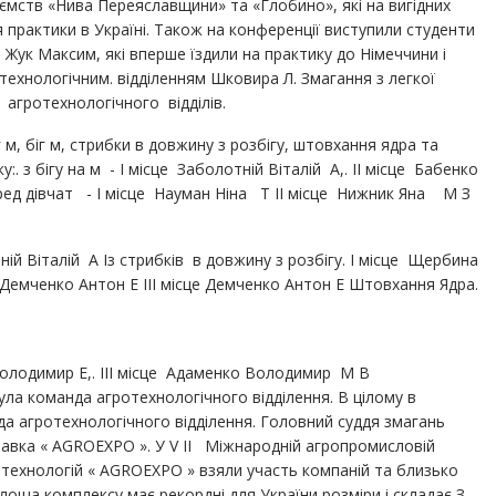
иємств «Нива Переяславщини» та «Глобино», які на вигідних
рактики в Україні. Також на конференції виступили студенти
 Жук Максим, які вперше їздили на практику до Німеччини і
технологічним. відділенням Шковира Л. Змагання з легкої
 агротехнологічного відділів.
г м, біг м, стрибки в довжину з розбігу, штовхання ядра та
:. з бігу на м - І місце Заболотній Віталій А,. ІІ місце Бабенко
ед дівчат - І місце Науман Ніна Т ІІ місце Нижник Яна М З
ій Віталій А Із стрибків в довжину з розбігу. І місце Щербина
е Демченко Антон Е ІІІ місце Демченко Антон Е Штовхання Ядра.
 Володимир Е,. ІІІ місце Адаменко Володимир М В
а команда агротехнологічного відділення. В цілому в
а агротехнологічного відділення. Головний суддя змагань
авка « AGROEXPO ». У V ІІ Міжнародній агропромисловій
 технологій « AGROEXPO » взяли участь компаній та близько
оща комплексу має рекордні для України розміри і складає З