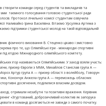
в створити команди серед студентів та викладачів та
атами таємного голосування головою студентської ради
лосів. Протокол лічильної комісії студентам озвучила
ісії Наливайко Ірина Василівна. Вітаємо Урсуляка Артема з
аємо підтримки студентської молоді на такій відповідальній
івник фізичного виховання В. Стеценко цікаво і змістовно
окрема про те, що Олімпійські ігри - міжнародні спортивні
и під егідою Міжнародного олімпійського комітету.
йських ігор називаються Олімпійськими. У заході взяли участь:
аїни, призер Європи з ММА, Михайлов Станіслав група А —
Мороз Артур група А — призер області з волейболу, Говорун
летики, Конончук Анжела група А — переможець обласних
ї спортивні досягнення, поділилися власним досвідом.
 заході, отримали незабутні та позитивні враження. Керівник
Тренінг «Згуртований, доброзичливий колектив як запорука
ацювати в команді досягаються не завжди з самого початку.