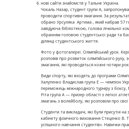
нові сайти знайомств у Тальне Україна.
Чокаль Назар, студент групи А, запропонува
проводити спортивні змагання. За результ
обрано Урсуляка Артема , який набрав 57 го
завідуюча бібліотекою, голова лічильної ком
обранням головою студентської ради та баж
ділянці студентського життя.
Фото у фотогалереї. Олімпійський урок. Кер
розповів про розвиток олімпійського руху, з
змагання, які проводяться кожні чотири рок
Види спорту, які входять до програми Олімпі
Халупенко Владислав група Е — чемпіон Укр
переможець міжнародного турніру з боксу, 
Ріта група А — призер області з легкої ат
змагань з волейболу, які розповіли про сво
Студенти та викладачі, які були присутні на
кабінету фізичного виховання Стеценко В. 
успішного навчання студентів». Навички пр