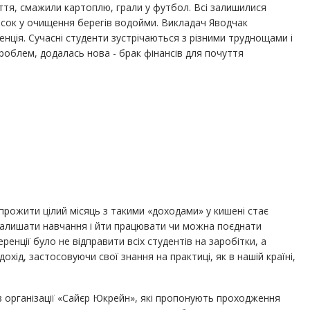
аття, смажили картоплю, грали у футбол. Всі залишилися
есок у очищення берегів водойми. Викладач Яводчак
ція. Сучасні студенти зустрічаються з різними труднощами і
роблем, додалась нова - брак фінансів для почуття
 прожити цілий місяць з такими «доходами» у кишені стає
 залишати навчання і йти працювати чи можна поєднати
енції було не відправити всіх студентів на заробітки, а
хід, застосовуючи свої знання на практиці, як в нашій країні,
 організації «Сайєр Юкрейн», які пропонують проходження