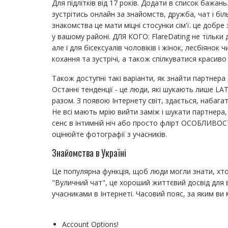
Для підлітків від 17 років. Додати в список бажан
зустрітись онлайн за знайомств, дружба, чат і біл
знакомства це мати міцні стосунки сім'ї. це добр
у вашому районі. ДЛЯ КОГО: FlareDating не тільки 
але і для бісексуалів чоловіків і жінок, лесбіяно
кохання та зустрічі, а також спілкуватися красиво
Також доступні такі варіанти, як знайти партнер
Останні тенденції - це люди, які шукають лише LA
разом. З появою Інтернету світ, здається, набаг
Не всі мають мрію вийти заміж і шукати партнера,
сенс в інтимній ніч або просто флірт ОСОБЛИВОСТІ
оцінюйте фотографії з учасників.
Знайомства в Україні
Це популярна функція, щоб люди могли знати, хт
"Вуличний чат", це хороший життєвий досвід для в
учасниками в Інтернеті. Часовий пояс, за яким ви
Account Options!