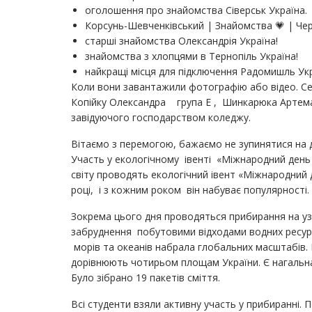
оголошення про знайомства Сіверськ Україна.
Корсунь-Шевченківський | Знайомства 💗 | Че
старші знайомства Олександрія Україна!
знайомства з хлопцями в Тернопіль Україна!
найкращі місця для підключення Радомишль Укр
Коли вони завантажили фотографію або відео. Се
Копійку Олександра група Е , Шинкарюка Артема
завідуючого господарством коледжу.
Вітаємо з перемогою, бажаємо не зупинятися на 
Участь у екологічному івенті «Міжнародний день ч
світу проводять екологічний івент «Міжнародний 
році, і з кожним роком він набуває популярності.
Зокрема цього дня проводяться прибирання на уз
забруднення побутовими відходами водних ресурс
морів та океанів набрала глобальних масштабів. В
дорівнюють чотирьом площам України. Є нагальна
Було зібрано 19 пакетів сміття.
Всі студенти взяли активну участь у прибиранні.