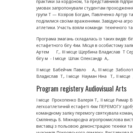
практики за кордоном, та представників підпр
умовах запропонували студентам проходження п
групи Т — Козіров Богдан, Павліченко Артур та
поділилися своїми враженнями. Завідуюча агро
атлетики. Участь взяли команди технічного та
Програма змагань складалась із таких видів: бі
естафетного бігу 4хм. Місця в особистому заліку
Артем Г,. ІІІ місце Щербина Владислав Т Сер
бігу м - І місце Шпак Олександр А,.
ІІ місце Бабейчик Павло А,. ІІІ місце Заболотн
Владислав Т,. І місце Науман Ніна Т,. ІІ місц
Program registery Audiovisual Arts
І місце Прокопенко Валерія Т,. ІІ місце Римар
легкоатлетичній естафеті 4хм ПЕРЕМОГУ здобул
командному заліку перемогу святкувала команд
Смілянець Б. Міжнародна агропромислова вист
виставці з польовою демонстрацією техніки та
учасників Покровського ярмарку. Виставкова пл