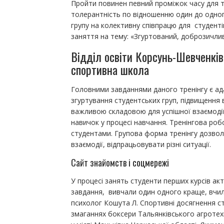
Пройти повинен певний проміжок часу для т
толерантність по відношенню один до одног
групу на колективну співпрацю для студенті
заняття на тему: «Згуртований, доброзичлив
Відділ освіти Корсунь-Шевченкі
спортивна школа
Головними завданнями даного тренінгу є ад
згуртування студентських груп, підвищення 
важливою складовою для успішної взаємодії
навичок у процесі навчання. Тренінгова роб
студентами. Групова форма тренінгу дозво
взаємодії, відпрацьовувати різні ситуації.
Сайт знайомств і соцмережі
У процесі занять студенти перших курсів ак
завдання, вивчали один одного краще, вчили
психолог Кошута Л. Спортивні досягнення с
змаганнях боксери Тальянківського агротехн