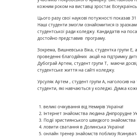
кожним роком на виставці зростає Всеукраїнсь
Цього разу свої наукові потужності показав 31 
Наші студенти змогли ознайомитися із зразками
студентської ради коледжу. Кандидатів на пос
достойно представив програму.
Зокрема, Вишневська Віка, студентка групи Е, 
проведенні благодійних акцій на підтримку дитя
Дубограй Артем, студент групи Т, маючи досві
студентське життя на сайті коледжу.
Урсуляк Артем , студент групи А, наголосив на
студенти, які навчаються у коледжі. Думка кож
великі очікування від Немирів Україна!
Інтернет знайомства людина Дніпрорудне Ук
Події християнського швидкого знайомства в
ловити сватання в Долинська Україна!
онлайн тренер знайомств поблизу Ясинувата