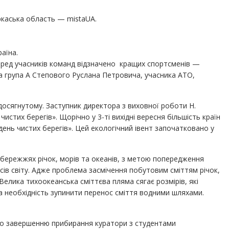
ркаська область — mistaUA.
аїна.
ред учасників команд відзначено кращих спортсменів —
 група А Степового Руслана Петровича, учасника АТО,
досягнутому. Заступник директора з виховної роботи Н.
истих берегів». Щорічно у 3-ті вихідні вересня більшість країн
день чистих берегів». Цей екологічний івент започатковано у
бережжях річок, морів та океанів, з метою попередження
ів світу. Адже проблема засмічення побутовим сміттям річок,
елика тихоокеанська сміттєва пляма сягає розмірів, які
 необхідність зупинити перенос сміття водними шляхами.
 По завершенню прибирання куратори з студентами