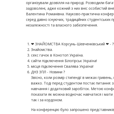
організували дозвілля на природі. Розводили баг
задоволені, адже кожний з них вніс особистий вн
Валентина Романівна. Науково-практична конферен
серед давно існуючих, традиційних студентських п
незалежності та власного забезпечення.
❤ ЗНАЙОМСТВА Корсунь-Шевченківський ❤ - ?
Знайомства.
секс гачок в Конотоп Україна.
сайти підключення Білогірськ Україна!
місця підключення Свалява Україна!
ДНЗ ЗПЛ - Новини ?
Звісно, коли розмір стипендії в межах гривень,
важко. Тоді перед студентом постає питання:
навчання і додатковий заробіток. Метою конфер
показати як можна водночас навчатися і мати до
так і за кордоном.
На конференцію було запрошено представників