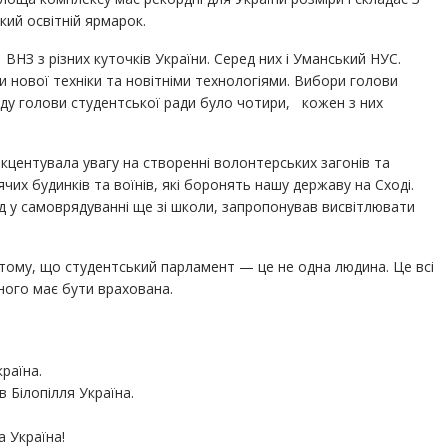
кий освітній ярмарок.
ВНЗ з різних куточків України. Серед них і Уманський НУС.
 нової техніки та новітніми технологіями. Вибори голови
аду голови студентської ради було чотири, кожен з них
акцентувала увагу на створенні волонтерських загонів та
чих будинків та воїнів, які боронять нашу державу на Сході.
д у самоврядуванні ще зі школи, запропонував висвітлювати
 тому, що студентський парламент — це не одна людина. Це всі
ного має бути врахована.
раїна.
 Білопілля Україна.
 Україна!