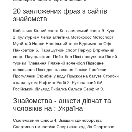
20 заяложених фраз з сайтів
знайомств
Кікбоксинг Кінний спорт Ковзанярський спорт 9. Кудо
2. Культуризм Легка атлетика Мотокросс Мотоспорт
Муай тай Нарди Настільний теніс Віджимання Офп
Панкратіон 6. Парашутний спорт Паркур Вітрильний
спорт Пауерліфтинг Пейнтбол Піші прогулянки Піший
туризм Плавання Пляжний волейбол Підводне
полювання Підводне плавання Похіди Пробіжки
Прогулянки Стрибки у воду Прыжки на батуте Стрибки
з парашутом Рафтинг Регбі 2. Рукопашний бій
Російський більярд Рибалка Сальса Серфінг 9.
Знайомства - анкети дівчат та
чоловіків на : Україна
Скелелазіння Сквош 4. Змішані єдиноборства
Спортивна гімнастика Спортивна ходьба Спортивне