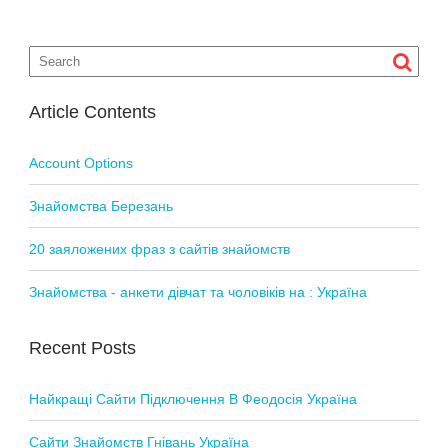
n
a
v
i
Article Contents
g
a
Account Options
t
i
Знайомства Березань
o
20 заяложених фраз з сайтів знайомств
n
Знайомства - анкети дівчат та чоловіків на : Україна
Recent Posts
Найкращі Сайти Підключення В Феодосія Україна
Сайти Знайомств Гнівань Україна