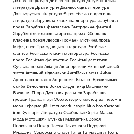
Ділова література Дитяча література Документальна
література Драматургія Давньосхідна література
Давньоруська література Європейська старовинна
література Зарубіжна класична література Зарубіжна
проза Зарубіжна фантастика Закордонне фентезі
Зарубіжні детективи Історична проза Кіберпанк
Класична поезія Любовні романи Містична проза
Міфи, епос Пригодницька література Російське
фентезі Російська класична література Російська
проза Російська фантастика Російські детективи
Сучасна поезія Авіація Автоперегони Активний спосіб
життя Активний відпочинок Англійська мова Аніме
Аргентинське танго Астрономія Біологія Бразильська
самба Велосипед Вокал Східні танці Вишивання
В'язання Гітара Духовний розвиток Заробляння
грошей Гра на гітарі Образотворче мистецтво Іноземні
мови Інформаційні технології Історія Кіно Комп'ютерні
ігри Кулінарія Література Особистісний ріст Масаж
Мода Мотоцикли Музика Нумізматика Зброя
Полювання Покер Поезія Психологія Подорожі
Рукоділля Самоосвіта Спорт Танці Татуювання Театр