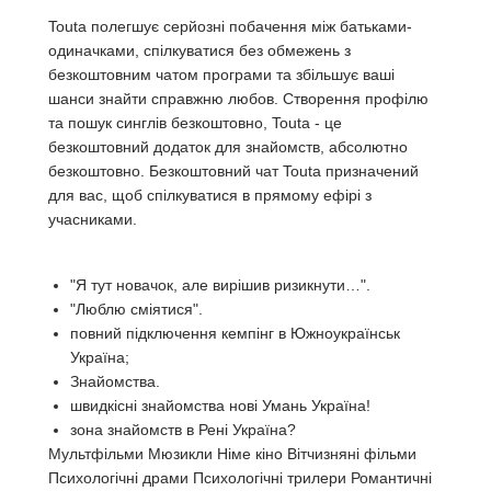
Touta полегшує серйозні побачення між батьками-
одиначками, спілкуватися без обмежень з
безкоштовним чатом програми та збільшує ваші
шанси знайти справжню любов. Створення профілю
та пошук синглів безкоштовно, Touta - це
безкоштовний додаток для знайомств, абсолютно
безкоштовно. Безкоштовний чат Touta призначений
для вас, щоб спілкуватися в прямому ефірі з
учасниками.
"Я тут новачок, але вирішив ризикнути…".
"Люблю сміятися".
повний підключення кемпінг в Южноукраїнськ
Україна;
Знайомства.
швидкісні знайомства нові Умань Україна!
зона знайомств в Рені Україна?
Мультфільми Мюзикли Німе кіно Вітчизняні фільми
Психологічні драми Психологічні трилери Романтичні