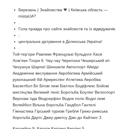
Березань | Знайомства 💗 | Київська область —
mistaUA?
.
Гола правда про сайти знайомств та їх відвідувачів.
;
центральне датування в Долинська Україна!
.
Той-тер'єри Равлики Французькі бульдоги Хаскі
Хом'яки Тхори 6. Чау-чау Черепахи Чеширський кіт
Чихуахуа Шарпеї Шиншили Автоспорт Айкідо
Академічне веслування Акробатика Армійський
рукопашний бій Армреслінг Атлетика Аеробіка
Баскетбол Біг Бігові лижі Біатлон Бодіфлекс Бойові
мистецтва Великий теніс Боротьба Боулінг Велоспорт
Верхова їзда Віндсерфінг Водне поло Водні лижі
Волейбол Вільна боротьба Гандбол Гантелі
Гімнастика Гірський туризм Гребля Греко-римська
боротьба Дартс Джиу-джитсу Дзю-до Кайтинг 3.
Капоейра 9. Карате Картинг Керлінг 5.