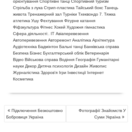
орієнтування Спортивні танці Спортивний туризм
Стрільба з лука Стрип-пластика Тайський бокс Танець
живота Тренажерний зал Турніки Тхеквондо 7. Тяжка
атлетика Ушу Фехтування Фігурне катання
Фіфзкультура Фітнес Хокей Художня гімнастика
Сфера діяльності:. IT Авіаперевезення
Автоперевезення Авторемонт Аналітика Архітектура
Аудіотехніка Бадмінтон Бальні танці Банківська справа
Безпека Бізнес Бухгалтерський облік Ветеринарія
Відео Військова справа Водіння Географія Гуманітарні
науки Декор Дитяча психологія Дизайн Живопис
Журналістика Здоров'я Ігри Інвестиції Інтернет
Косметика
P
Підключення Безкоштовно
Фотографії Знайомств У
o
Бобровиця Україна
Суми Україна
s
t