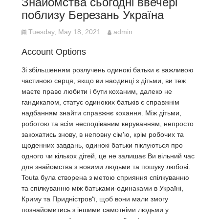
Знайомства сьогодні ввечері
поблизу Березань Україна
Tuesday, May 18, 2021
admin
Account Options
Зі збільшенням розлучень одинокі батьки є важливою
частиною серця, якщо ви наодинці з дітьми, ви теж
маєте право любити і бути коханим, далеко не
гандикапом, статус одиноких батьків є справжнім
надбанням знайти справжнє кохання. Між дітьми,
роботою та всім несподіваним керуванням, непросто
закохатись знову, в неповну сім'ю, крім робочих та
щоденних завдань, одинокі батьки піклуються про
одного чи кількох дітей, це не залишає Ви вільний час
для знайомства з новими людьми та пошуку любові.
Touta була створена з метою сприяння спілкуванню
та спілкуванню між батьками-одинаками в Україні,
Криму та Придністров'ї, щоб вони мали змогу
познайомитись з іншими самотніми людьми у