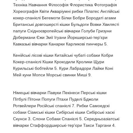
Техніка Навчання Філософія Флористика Фотографія
Хореографія Квіти Акваріумні рибки Пілатес Англійські
кокер-спанієлі Бегемоти Білки Бобри Бородаті агами
Британські довгошерсті кішки Бульдоги Вовки Хвилясті
папуги Східноєвропейські вівчарки Голуби Гризуни
Добермани Єжи Змії Ігуани Йоркширські-тер'єри
Кавказькі вівчарки Канарки Карликові пинчеры 5.
Кенійські лісові кішки Китайські чубаті собаки Кобри
Кокер-спанієлі Кішки Крокодили Кролики Щури
Курильські бобтейли 5. Кури Лабрадори Лайки Коні
Мей куни Мопси Морські свинки Миші 9.
Німецькі вівчарки Павуки Пекінеси Перські кішки
Пітбулі Пітони Попуги Птахи Пуделі Бджоли
Ротвейлери Російські спанієлі 7. Рибки Самоедскі
собаки Сіамські кішки Сибірські кішки Сибірські хаскі
Скунси 3. Слони Собaки Спанієлі 5. Середньоазіатські
вівчарки Стаффордширські-тер'єри Такси Таргани 4.