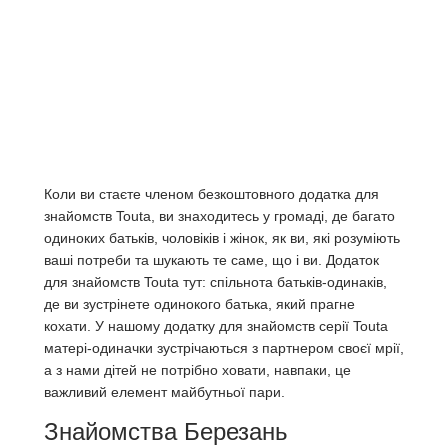
Коли ви стаєте членом безкоштовного додатка для
знайомств Touta, ви знаходитесь у громаді, де багато
одиноких батьків, чоловіків і жінок, як ви, які розуміють
ваші потреби та шукають те саме, що і ви. Додаток
для знайомств Touta тут: спільнота батьків-одинаків,
де ви зустрінете одинокого батька, який прагне
кохати. У нашому додатку для знайомств серії Touta
матері-одиначки зустрічаються з партнером своєї мрії,
а з нами дітей не потрібно ховати, навпаки, це
важливий елемент майбутньої пари.
Знайомства Березань