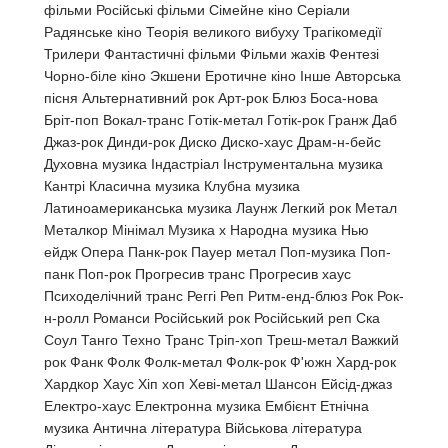
фільми Російські фільми Сімейне кіно Серіали
Радянське кіно Теорія великого вибуху Трагікомедії
Трилери Фантастичні фільми Фільми жахів Фентезі
Чорно-біле кіно Экшени Еротичне кіно Інше Авторська
пісня Альтернативний рок Арт-рок Блюз Боса-нова
Бріт-поп Вокал-транс Готік-метал Готік-рок Гранж Даб
Джаз-рок Динди-рок Диско Диско-хаус Драм-н-бейс
Духовна музика Індастріал Інструментальна музика
Кантрі Класична музика Клубна музика
Латиноамериканська музика Лаунж Легкий рок Метал
Металкор Мінімал Музика х Народна музика Нью
ейдж Опера Панк-рок Пауер метал Поп-музика Поп-
панк Поп-рок Прогресив транс Прогресив хаус
Психоделічний транс Реггі Реп Ритм-енд-блюз Рок Рок-
н-ролл Романси Російський рок Російський реп Ска
Соул Танго Техно Транс Тріп-хоп Треш-метал Важкий
рок Фанк Фолк Фолк-метал Фолк-рок Ф'южн Хард-рок
Хардкор Хаус Хіп хоп Хеві-метал Шансон Ейсід-джаз
Електро-хаус Електронна музика Ембієнт Етнічна
музика Антична література Військова література