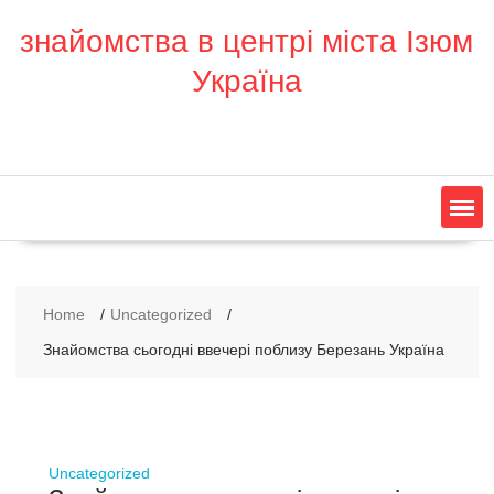
S
знайомства в центрі міста Ізюм
k
i
Україна
p
t
o
c
o
n
t
e
n
t
Home
Uncategorized
Знайомства сьогодні ввечері поблизу Березань Україна
Uncategorized