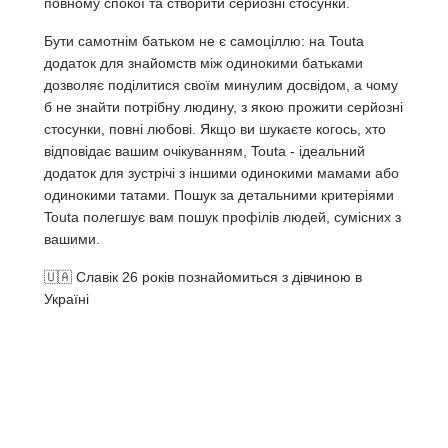
повному спокої та створити серйозні стосунки.
Бути самотнім батьком не є самоціллю: на Touta
додаток для знайомств між одинокими батьками
дозволяє поділитися своїм минулим досвідом, а чому
б не знайти потрібну людину, з якою прожити серйозні
стосунки, повні любові. Якщо ви шукаєте когось, хто
відповідає вашим очікуванням, Touta - ідеальний
додаток для зустрічі з іншими одинокими мамами або
одинокими татами. Пошук за детальними критеріями
Touta полегшує вам пошук профілів людей, сумісних з
вашими.
🇺🇦 Славік 26 років познайомиться з дівчиною в
Україні