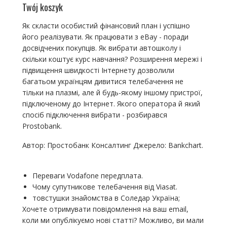
Twój koszyk
Як скласти особистий фінансовий план і успішно
його реалізувати. Як працювати з еВау - поради
досвідчених покупців. Як вибрати автошколу і
скільки коштує курс навчання? Розширення мережі і
підвищення швидкості Інтернету дозволили
багатьом українцям дивитися телебачення не
тільки на плазмі, але й будь-якому іншому пристрої,
підключеному до Інтернет. Якого оператора й який
спосіб підключення вибрати - розбирався
Prostobank.
Автор: Простобанк Консалтинг Джерело: Bankchart.
Переваги Vodafone передплата.
Чому супутникове телебачення від Viasat.
товстушки знайомства в Соледар Україна;
Хочете отримувати повідомлення на ваш email,
коли ми опублікуємо нові статті? Можливо, ви мали