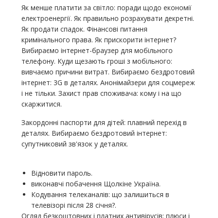
Як менше платити за світло: поради щодо економії
електроенергії. Як правильно розрахувати декретні.
Як продати спадок. Фінансові питання
кримінального права. Як прискорити інтернет?
Вибираємо інтернет-браузер для мобільного
телефону. Куди щезають гроші з мобільного:
вивчаємо причини витрат. Вибираємо бездротовий
інтернет: 3G в деталях. Анонімайзери для соцмереж
і не тільки. Захист прав споживача: кому і на що
скаржитися.
Закордонні паспорти для дітей: плавний перехід в
деталях. Вибираємо бездротовий інтернет:
супутниковий зв'язок у деталях.
Відновити пароль.
виконавчі побачення Щолкіне Україна.
Кодування телеканалів: що залишиться в
телевізорі після 28 січня?.
Огляд безкоштовних і платних антивірусів: плюси і