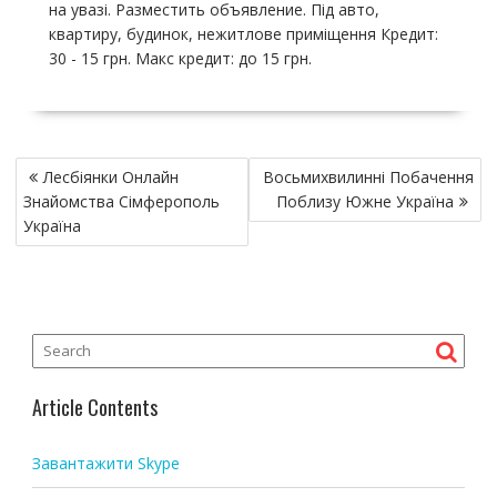
на увазі. Разместить объявление. Під авто,
квартиру, будинок, нежитлове приміщення Кредит:
30 - 15 грн. Макс кредит: до 15 грн.
P
Лесбіянки Онлайн
Восьмихвилинні Побачення
o
Знайомства Сімферополь
Поблизу Южне Україна
s
Україна
t
n
a
v
i
g
Article Contents
a
t
Завантажити Skype
i