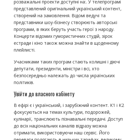
розважальні проекти доступні на:. У телепрограмі
представлений оригінальний український контент,
створений на замовлення. Відомі ведучі та
представники шоу-бізнесу створюють авторські
програми, в яких беруть участь герої з народу.
Концерти відомих гумористичних студій, зірок
естради і кіно також можна знайти в щоденному
плейлисті.
Учасниками таких програм стають колишні і діючі
депутати, президенти, міністри і всі, хто
безпосередньо належать до числа українських
політиків.
Увійти до власного кабінету
В ефірі є і український, і зарубіжний контент. К1 і К2
фокусуються на темах культури, подорожей,
кулінарії, транслюють пізнавальні передачі. Доступ
до всіх національних каналів відразу можна
отримати, використовуючи наш сервіс. Його
переваги полягають в низьких тарифах, великому