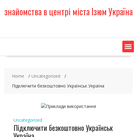
S
знайомства в центрі міста Ізюм Україна
k
i
p
t
o
c
o
n
t
e
Home
Uncategorized
n
t
Підключити безкоштовно Українськ Україна
Uncategorized
Підключити безкоштовно Українськ
Україна