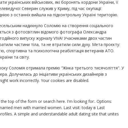
и українських військових, які боронять кордони України, її
леведучої Северин служив у Криму, під час окупації
нією з останніх вийшла на підконтрольну Україні територію.
есельським надихнуло Соломію на створення соціального
ається з фотосвітлин відомого фотографа Олександра
годійного випуску журналу VIVA! Учасниками двох частин
ратили частини тіла, та не втратили сили духу. Мета проєкту:
тю, спортивна та психологічна реабілітація ветеранів АТО.
раїни та світу.
 року Соломія отримала премію "Жінка третього тисячоліття". У
а. Долучилась до ініціативи українських дизайнерів з
t work incorrectly. Your cookies are disabled.
 the top of the form or search here. I'm looking for:. Options:
arried men with married women. Last visit: today в Last
profiles. A simple and understandable adult dating site that unites