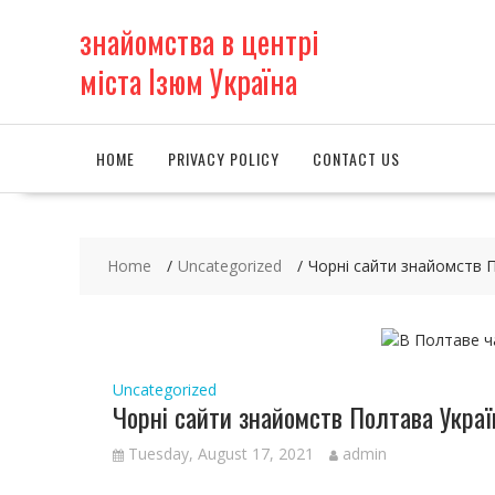
S
знайомства в центрі
k
i
міста Ізюм Україна
p
t
o
c
HOME
PRIVACY POLICY
CONTACT US
o
n
t
e
Home
Uncategorized
Чорні сайти знайомств 
n
t
Uncategorized
Чорні сайти знайомств Полтава Украї
Tuesday, August 17, 2021
admin