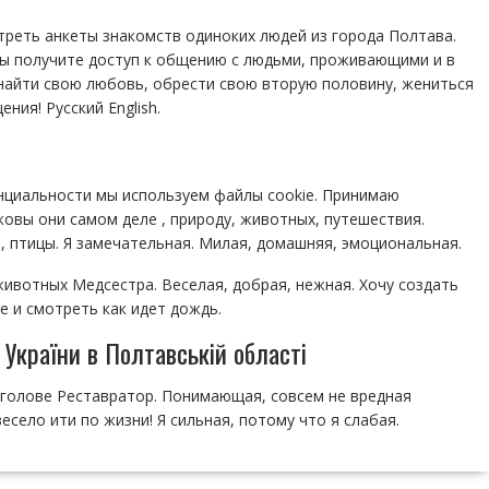
треть анкеты знакомств одиноких людей из города Полтава.
 вы получите доступ к общению с людьми, проживающими и в
найти свою любовь, обрести свою вторую половину, жениться
ния! Русский English.
нциальности мы используем файлы cookie. Принимаю
овы они самом деле , природу, животных, путешествия.
 , птицы. Я замечательная. Милая, домашняя, эмоциональная.
ивотных Медсестра. Веселая, добрая, нежная. Хочу создать
 и смотреть как идет дождь.
 України в Полтавській області
в голове Реставратор. Понимающая, совсем не вредная
есело ити по жизни! Я сильная, потому что я слабая.