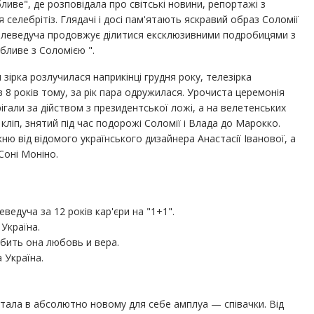
иве", де розповідала про світські новини, репортажі з
 селебрітіз. Глядачі і досі пам'ятають яскравий образ Соломії
 телеведуча продовжує ділитися ексклюзивними подробицями з
бливе з Соломією ".
ірка розлучилася наприкінці грудня року, телезірка
8 років тому, за рік пара одружилася. Урочиста церемонія
рігали за дійством з президентської ложі, а на велетенських
кліп, знятий під час подорожі Соломії і Влада до Марокко.
ю від відомого українського дизайнера Анастасії Іванової, а
Соні Моніно.
еведуча за 12 років кар'єри на "1+1".
Україна.
бить она любовь и вера.
 Україна.
стала в абсолютно новому для себе амплуа — співачки. Від