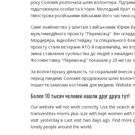
року Соломія розпочала шлях волонтера. Підтримат
підштовхнула особиста історія. Молодший брат те
півострова російськими військами його частина од
Саме знайомство у шпиталі з військовим Юрієм В
мультимедійного проєкту "Переможці". Він склад
Мордерера, відеобекстейджу та спеціального бла
проєкту стали ветерани АТО й паралімпійці, які вт
зміна ставлення суспільства до людей з інвалідніс
Фотовиставку "Переможці" показали у 29 містах Ук
За волонтерську діяльність та соціальний внесок
період пандемії Соломія продовжила шлях волонтер
пошиття захисних костюмів для медиків. Website migh
Более 10 тысяч человек нашли друг друга тут!
Our website will not work correctly. Use the search at
transvestites moms plus-size with kept women with m
visit: yesterday в Last visit: two days ago. Find more 
lonely people around the world.