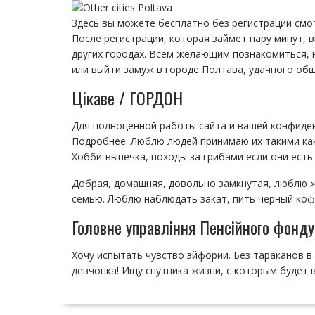
Здесь вы можете бесплатно без регистрации смо
После регистрации, которая займет пару минут,
других городах. Всем желающим познакомиться, 
или выйти замуж в городе Полтава, удачного обще
Цікаве / ГОРДОН
Для полноценной работы сайта и вашей конфиде
Подробнее. Люблю людей принимаю их такими как
Хобби-выпечка, походы за грибами если они есть
Добрая, домашняя, довольно замкнутая, люблю ж
семью. Люблю наблюдать закат, пить черный кофе
Головне управління Пенсійного фонду
Хочу испытать чувство эйфории. Без тараканов 
девчонка! Ищу спутника жизни, с которым будет в