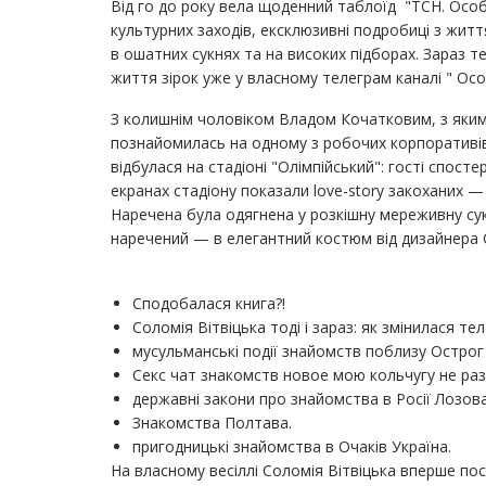
Від го до року вела щоденний таблоїд "ТСН. Особл
культурних заходів, ексклюзивні подробиці з життя
в ошатних сукнях та на високих підборах. Зараз
життя зірок уже у власному телеграм каналі " Осо
З колишнім чоловіком Владом Кочатковим, з яким з
познайомилась на одному з робочих корпоративів 
відбулася на стадіоні "Олімпійський": гості спосте
екранах стадіону показали love-story закоханих — 
Наречена була одягнена у розкішну мереживну сукн
наречений — в елегантний костюм від дизайнера 
Сподобалася книга?!
Соломія Вітвіцька тоді і зараз: як змінилася тел
мусульманські події знайомств поблизу Острог 
Секс чат знакомств новое мою кольчугу не раз
державні закони про знайомства в Росії Лозова
Знакомства Полтава.
пригодницькі знайомства в Очаків Україна.
На власному весіллі Соломія Вітвіцька вперше по