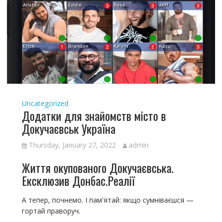
Uncategorized
Додатки для знайомств місто в
Докучаєвськ Україна
Thursday, January 27, 2022
admin
Життя окупованого Докучаєвська.
Ексклюзив Донбас.Реалії
А тепер, почнемо. І пам'ятай: якщо сумніваєшся —
гортай праворуч.