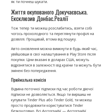
як ти почнеш шукати.
Життя окупованого Докучаєвська.
Ексклюзив Донбас.Реалії
Тож тепер ти можеш розслабитись, взяти собі
чогось прохолодного та переглянути профілі на
дозвіллі. Прощавай, втома від пошуку.
Авто-оновлення можна вимкнути в будь-який час,
увійшовши в свої налаштування в Play Store після
покупки. Ціни вказані в доларах США, можуть
відрізнятися в залежності від країни та можуть бути
змінені без попередження.
Приймальна комісія
Відміна поточної підписки під час роботи діючої
підписки не дозволяється. Якщо ти вирішиш не
купувати Tinder Plus або Tinder Gold, ти можеш
просто продовжити користуватися Tinder
безкоштовно. Всі фотографії — фотографії