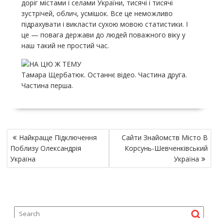
доріг містами і селами України, тисячі і тисячі
зустрічей, облич, усмішок. Все це неможливо
підрахувати і викласти сухою мовою статистики. І
це — повага держави до людей поважного віку у
наш такий не простий час.
Тамара Щербатюк. Останнє відео. Частина друга.
Частина перша.
P
Найкраще Підключення
Сайти Знайомств Місто В
o
Поблизу Олександрія
Корсунь-Шевченківський
s
Україна
Україна
t
n
a
v