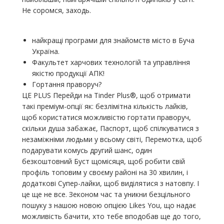
Не соромся, заходь.
найкращі програми для знайомств місто в Буча
Україна.
Факультет харчових технологій та управління
якістю продукції АПК!
Гортання праворуч?
ЦЕ PLUS Перейди на Tinder Plus®, щоб отримати
такі преміум-опції як: безлімітна кількість лайків,
щоб користатися можливістю гортати праворуч,
скільки душа забажає, Паспорт, щоб спілкуватися з
незаміжніми людьми у всьому світі, Перемотка, щоб
подарувати комусь другий шанс, один
безкоштовний Буст щомісяця, щоб робити свій
профіль топовим у своєму районі на 30 хвилин, і
додаткові Супер-лайки, щоб виділятися з натовпу. І
це ще не все. Зеконом час та уникни безцільного
пошуку з нашою новою опцією Likes You, що надає
можливість бачити, хто тебе вподобав ще до того,