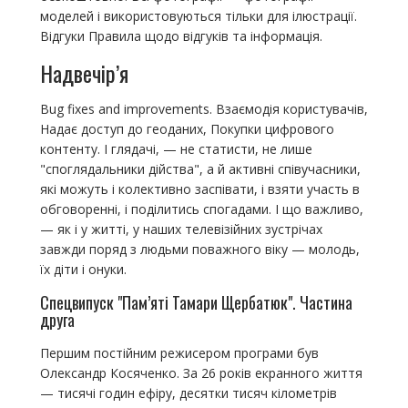
моделей і використовуються тільки для ілюстрації.
Відгуки Правила щодо відгуків та інформація.
Надвечір’я
Bug fixes and improvements. Взаємодія користувачів,
Надає доступ до геоданих, Покупки цифрового
контенту. І глядачі, — не статисти, не лише
"споглядальники дійства", а й активні співучасники,
які можуть і колективно заспівати, і взяти участь в
обговоренні, і поділитись спогадами. І що важливо,
— як і у житті, у наших телевізійних зустрічах
завжди поряд з людьми поважного віку — молодь,
їх діти і онуки.
Спецвипуск "Пам’яті Тамари Щербатюк". Частина
друга
Першим постійним режисером програми був
Олександр Косяченко. За 26 років екранного життя
— тисячі годин ефіру, десятки тисяч кілометрів