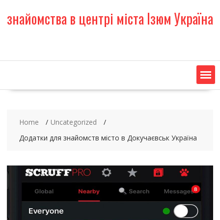
S
знайомства в центрі міста Ізюм Україна
k
i
p
t
o
c
o
n
t
e
Home
Uncategorized
n
t
Додатки для знайомств місто в Докучаєвськ Україна