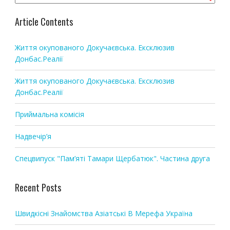
i
g
Article Contents
a
t
Життя окупованого Докучаєвська. Ексклюзив
i
Донбас.Реалії
o
Життя окупованого Докучаєвська. Ексклюзив
n
Донбас.Реалії
Приймальна комісія
Надвечір’я
Спецвипуск "Пам’яті Тамари Щербатюк". Частина друга
Recent Posts
Швидкісні Знайомства Азіатські В Мерефа Україна