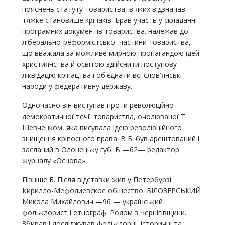
пояснень статуту товариства, в яких відзначав
тяжке становище кріпаків. Брав участь у складанні
програмних документів товариства. належав до
ліберально-реформістської частини товариства,
що вважала за можливе мирною пропагандою ідей
християнства й освітою здійснити поступову
ліквідацію кріпацтва і об'єднати всі слов'янські
народи у федеративну державу.
Одночасно він виступав проти революційно-
демократичної течії товариства, очолюваної Т.
Шевченком, яка висувала ідею революційного
знищення кріпосного права. В Б. був арештований і
засланий в Олонецьку губ. В —62— редактор
журналу «Основа».
Пізніше Б. Після відставки жив у Петербурзі.
Кирилло-Мефодиевское общество. БІЛОЗЕРСЬКИЙ
Микола Михайлович —96 — український
фольклорист і етнограф. Родом з Чернігівщини.
Збирав і досліджував фольклорні, історичні та