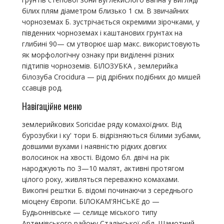
білих плям діаметром близько 1 см. В звичайних
чорноземах Б. зустрічається окремими зірочками, у
південних чорноземах і каштанових грунтах на
глибині 90— см утворює шар макс. використовують
як морфологічну ознаку при виділенні різних
підтипів чорноземів. БІЛОЗУБКА , землерийка
білозуба Crocidura — рід дрібних подібних до мишей
ссавців род.
Навігаційне меню
землерийкових Soricidae ряду комахоїдних. Від
бурозубки і ку' тори Б. відрізняються білими зубами,
довшими вухами і наявністю рідких довгих
волосинок на хвості. Відомо бл. двічі на рік
народжують по 3—10 малят, активні протягом
цілого року, живляться переважно комахами.
Викопні рештки Б. відомі починаючи з середнього
міоцену Європи. БІЛОКАМ'ЯНСЬКЕ до —
Будьоннівське — селище міського типу
Артемівського району Сталінської обл. Шамотний