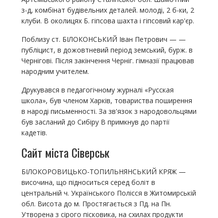
з-д, комбінат будівельних деталей. молоді, 2 б-ки, 2
клуби. В околицях Б. гіпсова шахта і гіпсовий кар'єр.
Поблизу ст. БІЛОКОНСЬКИЙ Іван Петрович — —
публіцист, в дожовтневий період земський, бурж. в
Чернігові. Після закінчення Черніг. гімназії працював
народним учителем.
Друкувався в педагогічному журналі «Русская
школа», був членом Харків, товариства поширення
в народі письменності. За зв'язок з народовольцями
був засланий до Сибіру В примкнув до партії
кадетів.
Сайт міста Сіверськ
БІЛОКОРОВИЦЬКО-ТОПИЛЬНЯНСЬКИЙ КРЯЖ —
височина, що підноситься серед боліт в
центральній ч. Українського Полісся в Житомирській
обл. Висота до м. Простягається з Пд. на Пн.
Утворена з сірого пісковика, на схилах продукти