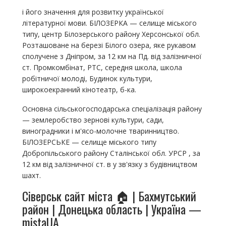
і його значення для розвитку української
літературної мови. БІЛОЗЕРКА — селище міського
типу, центр Білозерського району Херсонської обл.
Розташоване на березі Білого озера, яке рукавом
сполучене з Дніпром, за 12 км на Пд. від залізничної
ст. Промкомбінат, РТС, середня школа, школа
робітничої молоді, Будинок культури,
широкоекранний кінотеатр, б-ка.
Основна сільськогосподарська спеціалізація району
— землеробство зернові культури, сади,
виноградники і м'ясо-молочне тваринництво.
БІЛОЗЕРСЬКЕ — селище міського типу
Добропільського району Сталінської обл. УРСР , за
12 км від залізничної ст. в у зв'язку з будівництвом
шахт.
Сіверськ сайт міста 🏠 | Бахмутський
район | Донецька область | Україна —
mistaUA