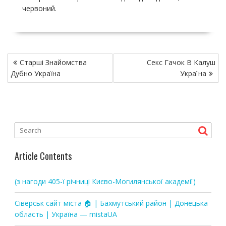
червоний.
P
Старші Знайомства
Секс Гачок В Калуш
o
Дубно Україна
Україна
s
t
n
a
v
i
Article Contents
g
a
(з нагоди 405-ї річниці Києво-Могилянської академії)
t
i
Сіверськ сайт міста 🏠 | Бахмутський район | Донецька
o
область | Україна — mistaUA