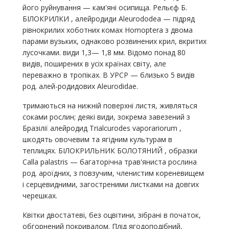
його руйнування — кам'яні осипища. Рельєф Б.
БІЛОКРИЛКИ , алейродиди Aleurododea — підряд
рівнокрилих хоботних комах Homoptera з двома
парами вузьких, однаково розвинених крил, вкритих
лусочками. види 1,3— 1,8 мм. Відомо понад 80
видів, поширених в усіх країнах світу, але
переважно в тропіках. В УРСР — близько 5 видів
род. алей-родидових Aleurodidae.
тримаються на нижній поверхні листя, живляться
соками рослин; деякі види, зокрема завезений з
Бразілії алейродид Trialcurodes vaporariorum ,
шкодять овочевим та ягідним культурам в
теплицях. БІЛОКРИЛЬНИК БОЛОТЯНИЙ , образки
Calla palastris — багаторічна трав'яниста рослина
род. ароїдних, з повзучим, членистим кореневищем
і серцевидними, загостреними листками на довгих
черешках.
Квітки двостатеві, без оцвітини, зібрані в початок,
обгорнений покривалом. Плід ягодоподібний,