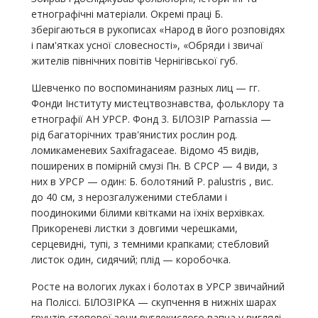
етнографічні матеріали. Окремі праці Б.
зберігаються в рукописах «Народ в його розповідях
і пам'ятках усної словесності», «Обряди і звичаї
жителів північних повітів Чернігівської губ.
Шевченко по воспоминаниям разных лиц — гг.
Фонди Інституту мистецтвознавства, фольклору та
етнографії АН УРСР. Фонд 3. БІЛОЗІР Parnassia —
рід багаторічних трав'янистих рослин род.
ломикаменевих Saxifragaceae. Відомо 45 видів,
поширених в помірній смузі Пн. В СРСР — 4 види, з
них в УРСР — один: Б. болотяний P. palustris , вис.
до 40 см, з нерозгалуженими стеблами і
поодинокими білими квітками на їхніх верхівках.
Прикореневі листки з довгими черешками,
серцевидні, тупі, з темними крапками; стебловий
листок один, сидячий; плід — коробочка.
Росте на вологих луках і болотах в УРСР звичайний
на Поліссі. БІЛОЗІРКА — скупчення в нижніх шарах
грунтів степової зони вуглекислого вапна у вигляді