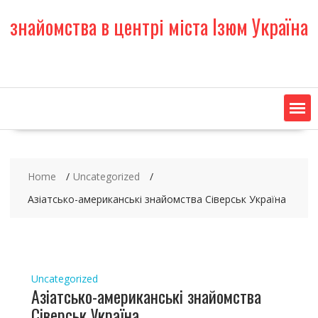
S
знайомства в центрі міста Ізюм Україна
k
i
p
t
o
c
o
n
t
e
Home
Uncategorized
n
t
Азіатсько-американські знайомства Сіверськ Україна
Uncategorized
Азіатсько-американські знайомства
Сіверськ Україна