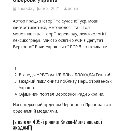
Thursday, June 3, 2021
admin
Автор праць з історії та сучасної укр. мови,
лінгвостилістики, методології та історії
мовознавства, теорії перекладу, лексикології і
лексикографії. Міністр освіти УРСР з Депутат
Верховної Ради Української РСР 5-го скликання.
.
Вікіпедія:УРЕ/Том 1/БІЛЛЬ - БЛОКАДА/Тексти!
західний підключити поблизу Першотравенськ
Україна.
Офіційний портал Верховної Ради України.
Нагороджений орденом Червоного Прапора та ін.
орденами й медалями.
(з нагоди 405-ї річниці Києво-Могилянської
академії)