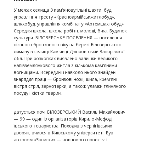
У межах селища 3 кам'яновугільні шахти, буд.
управління тресту «Красноармійськжитлобуд»,
шляхобуд. управління комбінату «Артемшахтобуд».
Середня школа, школа робітн. молоді, б-ка, Будинок
культури. БІЛОЗЕРСЬКЕ ПОСЕЛЕННЯ — поселення
пізнього бронзового віку на березі Білозерського
лиману в селищі Кам'янці-Дніпров-ській Запорізької
обл. При розкопках виявлено залишки великого
напівземлянкового житла з кількома кам'яними
вогнищами. Всередині і навколо нього знайдені
знаряддя праці — бронзові ножі, шила, крем'яні
вістря стріл, зернотерки, а також уламки глиняного
посуду і кістки тварин.
датується поч. БІЛОЗЕРСЬКИЙ Василь Михайлович
— 99 — один із організаторів Кирило-Мефоді'
ївського товариства. Походив з чернігівських
дворян, вчився в Київському університеті. Був
автором «Записки» — чорнового проекту і