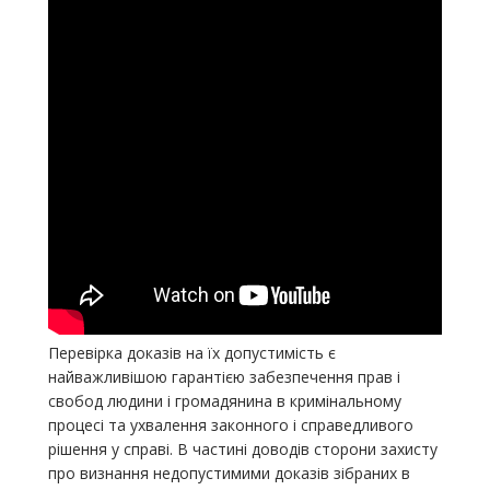
Перевірка доказів на їх допустимість є
найважливішою гарантією забезпечення прав і
свобод людини і громадянина в кримінальному
процесі та ухвалення законного і справедливого
рішення у справі. В частині доводів сторони захисту
про визнання недопустимими доказів зібраних в