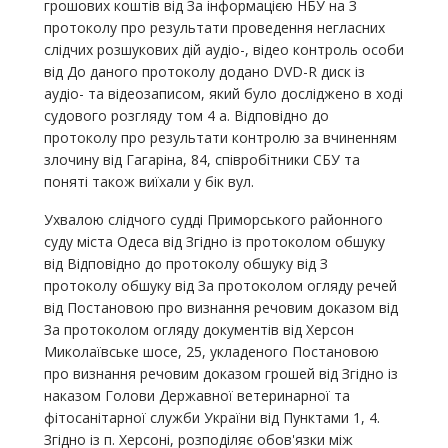
грошових коштів від За інформацією НБУ на З
протоколу про результати проведення негласних
слідчих розшукових дій аудіо-, відео контроль особи
від До даного протоколу додано DVD-R диск із
аудіо- та відеозаписом, який було досліджено в ході
судового розгляду том 4 а. Відповідно до
протоколу про результати контролю за вчиненням
злочину від Гагаріна, 84, співробітники СБУ та
поняті також виїхали у бік вул.
Ухвалою слідчого судді Приморського районного
суду міста Одеса від Згідно із протоколом обшуку
від Відповідно до протоколу обшуку від З
протоколу обшуку від За протоколом огляду речей
від Постановою про визнання речовим доказом від
За протоколом огляду документів від Херсон
Миколаївське шосе, 25, укладеного Постановою
про визнання речовим доказом грошей від Згідно із
наказом Голови Державної ветеринарної та
фітосанітарної служби України від Пунктами 1, 4.
Згідно із п. Херсоні, розподіляє обов'язки між