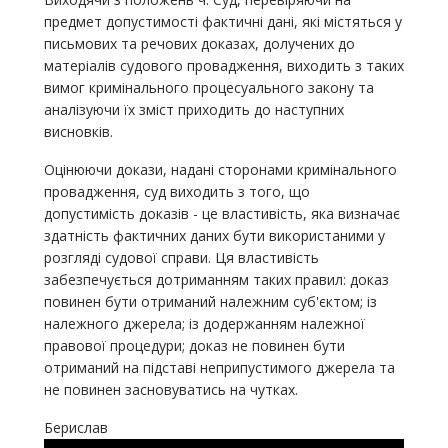
предмет допустимості фактичні дані, які містяться у
письмових та речових доказах, долучених до
матеріалів судового провадження, виходить з таких
вимог кримінального процесуального закону та
аналізуючи їх зміст приходить до наступних
висновків.
Оцінюючи докази, надані сторонами кримінального
провадження, суд виходить з того, що
допустимість доказів - це властивість, яка визначає
здатність фактичних даних бути використаними у
розгляді судової справи. Ця властивість
забезпечується дотриманням таких правил: доказ
повинен бути отриманий належним суб'єктом; із
належного джерела; із додержанням належної
правової процедури; доказ не повинен бути
отриманий на підставі неприпустимого джерела та
не повинен засновуватись на чутках.
Берислав