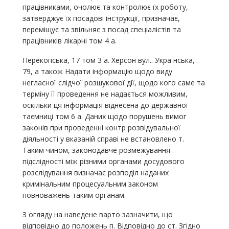
працівниками, очолює та контролює їх роботу,
затверджує їх посадові інструкції, призначає,
переміщує та звільняє з посад спеціалістів та
працівників лікарні том 4 а.
Перекопська, 17 том 3 а. Херсон вул.. Українська,
79, а також Надати інформацію щодо виду
негласної слідчої розшукової дії, щодо кого саме та
терміну її проведення не надається можливим,
оскільки ця інформація віднесена до державної
таємниці том 6 а. Даних щодо порушень вимог
законів при проведенні контр розвідувальної
діяльності у вказаній справі не встановлено т.
Таким чином, законодавче розмежування
підслідності між різними органами досудового
розслідування визначає розподіл наданих
кримінальним процесуальним законом
повноважень таким органам.
З огляду на наведене варто зазначити, що
відповідно до положень п. Відповідно до ст. Згідно