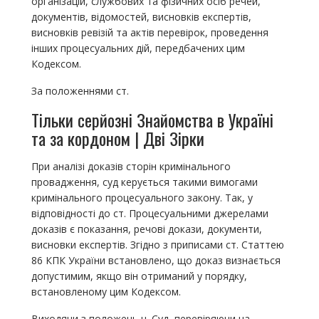
організацій, службових та фізичних осіб речей,
документів, відомостей, висновків експертів,
висновків ревізій та актів перевірок, проведення
інших процесуальних дій, передбачених цим
Кодексом.
За положеннями ст.
Тільки серйозні Знайомства в Україні
та за кордоном | Дві Зірки
При аналізі доказів сторін кримінального
провадження, суд керується такими вимогами
кримінального процесуального закону. Так, у
відповідності до ст. Процесуальними джерелами
доказів є показання, речові докази, документи,
висновки експертів. Згідно з приписами ст. Статтею
86 КПК України встановлено, що доказ визнається
допустимим, якщо він отриманий у порядку,
встановленому цим Кодексом.
Виходячи з положень ч. Суд, перевіряючи на