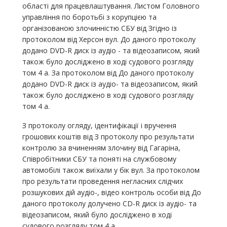
області для працевлаштування. Листом Головного
управління по боротьбі з корупцією та
організованою злочинністю СБУ від Згідно із
протоколом від Херсон вул. До даного протоколу
додано DVD-R диск із аудіо - та відеозаписом, який
також було досліджено в ході судового розгляду
том 4 а. За протоколом від До даного протоколу
додано DVD-R диск із аудіо- та відеозаписом, який
також було досліджено в ході судового розгляду
том 4 а.
З протоколу огляду, ідентифікації і вручення
грошових коштів від З протоколу про результати
контролю за вчиненням злочину від Гагаріна,
Співробітники СБУ та поняті на службовому
автомобілі також виїхали у бік вул. За протоколом
про результати проведення негласних слідчих
розшукових дій аудіо-, відео контроль особи від До
даного протоколу долучено СD-R диск із аудіо- та
відеозаписом, який було досліджено в ході
судового розгляду том 4 а.