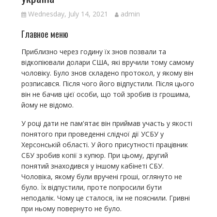
Wednesday, July 14, 2021
admin
Главное меню
Приблизно через годину їх знов позвали та
відкопіювали долари США, які вручили тому самому
чоловіку. Було знов складено протокол, у якому він
розписався. Після чого його відпустили. Після цього
він не бачив цієї особи, що той зробив із грошима,
йому не відомо.
У році дати не пам'ятає він приймав участь у якості
понятого при проведенні слідчої дії УСБУ у
Херсонській області. У його присутності працівник
СБУ зробив копії з купюр. При цьому, другий
понятий знаходився у іншому кабінеті СБУ.
Чоловіка, якому були вручені гроші, оглянуто не
було. Їх відпустили, проте попросили бути
неподалік. Чому це сталося, їм не пояснили. Гривні
при ньому повернуто не було.