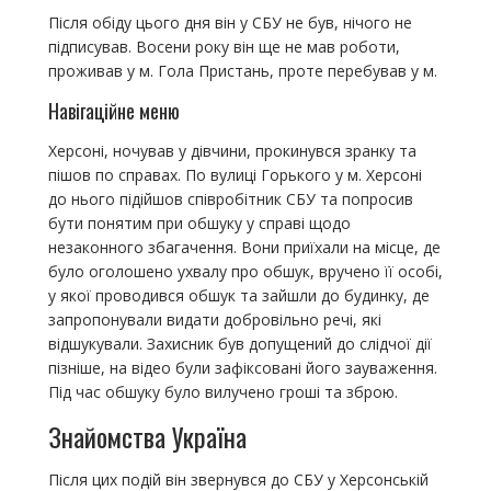
Після обіду цього дня він у СБУ не був, нічого не
підписував. Восени року він ще не мав роботи,
проживав у м. Гола Пристань, проте перебував у м.
Навігаційне меню
Херсоні, ночував у дівчини, прокинувся зранку та
пішов по справах. По вулиці Горького у м. Херсоні
до нього підійшов співробітник СБУ та попросив
бути понятим при обшуку у справі щодо
незаконного збагачення. Вони приїхали на місце, де
було оголошено ухвалу про обшук, вручено її особі,
у якої проводився обшук та зайшли до будинку, де
запропонували видати добровільно речі, які
відшукували. Захисник був допущений до слідчої дії
пізніше, на відео були зафіксовані його зауваження.
Під час обшуку було вилучено гроші та зброю.
Знайомства Україна
Після цих подій він звернувся до СБУ у Херсонській