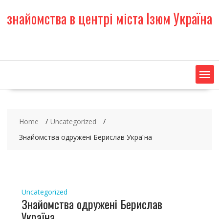
S
знайомства в центрі міста Ізюм Україна
k
i
p
t
o
c
o
n
t
e
Home
Uncategorized
n
t
Знайомства одружені Берислав Україна
Uncategorized
Знайомства одружені Берислав
Україна