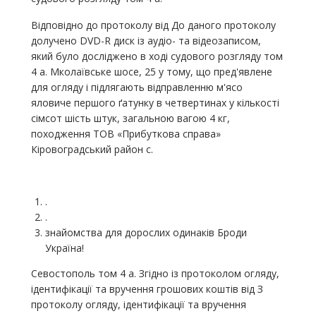
Відповідно до протоколу від До даного протоколу
долучено DVD-R диск із аудіо- та відеозаписом,
який було досліджено в ході судового розгляду том
4 а. Мколаївське шосе, 25 у тому, що пред'явлене
для огляду і підлягають відправленню м'ясо
яловиче першого ґатунку в четвертинах у кількості
сімсот шість штук, загальною вагою 4 кг,
походження ТОВ «Прибуткова справа»
Кіровоградський район с.
.
.
знайомства для дорослих одинаків Броди
Україна!
Севостополь том 4 а. Згідно із протоколом огляду,
ідентифікації та вручення грошових коштів від З
протоколу огляду, ідентифікації та вручення