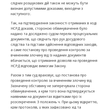
слідчих розшукових дій також не можуть бути
визнані допустимими доказами, виходячи з
наступного:.
Так, на підтвердження законності отриманих в ході
НСРД доказів, стороною обвинувачення було
надано та досліджено судом перелік процесуальних
документів, що свідчать про рух досудового
слідства та підстави здійснення відповідних заходів,
а саме постанову про проведення контролю за
вчиненням злочину від Із наданих документів
вбачається, що отримання дозволів на проведення
НСРД відповідає вимогам Закону.
Разом з тим суд враховує, що постанова про
проведення контролю за вчиненням злочину від
Зазначену обставину не заперечувала сторона
обвинувачення, а крім того вона підтверджується
наявними на документах відмітками про їх
розсекречення. З положень ч. При цьому відкриттю,
крім протоколів, у яких зафіксовано хід та