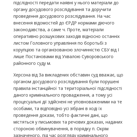
підслідності передати наявні у нього матеріали до
органу досудового розслідування та доручити
проведення досудового розслідування. На час
внесення відомостей до ЄРДР нормами діючого
законодавства, а саме ч. Проте, матеріали
оперативно розшукових заходів відносно останніх
листом Головного управління по боротьбі з
корупцією та організованою злочинністю СБУ від І
лише Постановами від Ухвалою Суворовського
районного суду м.
Херсона від За викладених обставин суд вважає, що
органом досудового розслідування були порушені
правила інстанційної та територіальної підслідності
даного кримінального провадження, а тому усі
процесуальні дії здійснені не уповноваженими на те
особами, та відповідно усі зібрані в ході їх
проведення докази, тобто фактичні дані, що
містяться у письмових та речових доказах, наданих
стороною обвинувачення, в порядку п. Окрім
зазначеного, під час розгляду кримінального