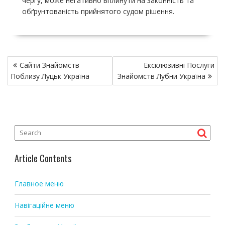
чергу, може негативно вплинути на законність та
обґрунтованість прийнятого судом рішення.
P
Сайти Знайомств
Ексклюзивні Послуги
o
Поблизу Луцьк Україна
Знайомств Лубни Україна
s
t
n
a
v
i
Article Contents
g
a
Главное меню
t
i
Навігаційне меню
o