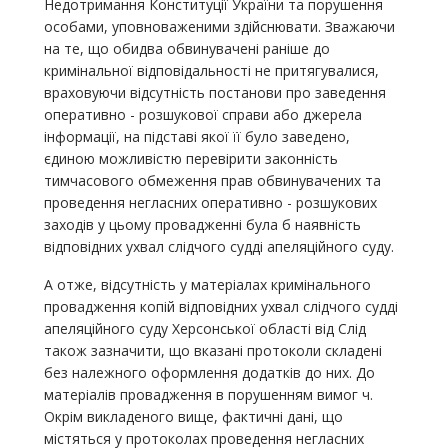
Недотримання Конституції України та порушення
особами, уповноваженими здійснювати. Зважаючи
на те, що обидва обвинувачені раніше до
кримінальної відповідальності не притягувалися,
враховуючи відсутність постанови про заведення
оперативно - розшукової справи або джерела
інформації, на підставі якої її було заведено,
єдиною можливістю перевірити законність
тимчасового обмеження прав обвинувачених та
проведення негласних оперативно - розшукових
заходів у цьому провадженні була б наявність
відповідних ухвал слідчого судді апеляційного суду.
А отже, відсутність у матеріалах кримінального
провадження копій відповідних ухвал слідчого судді
апеляційного суду Херсонської області від Слід
також зазначити, що вказані протоколи складені
без належного оформлення додатків до них. До
матеріалів провадження в порушенням вимог ч.
Окрім викладеного вище, фактичні дані, що
містяться у протоколах проведення негласних