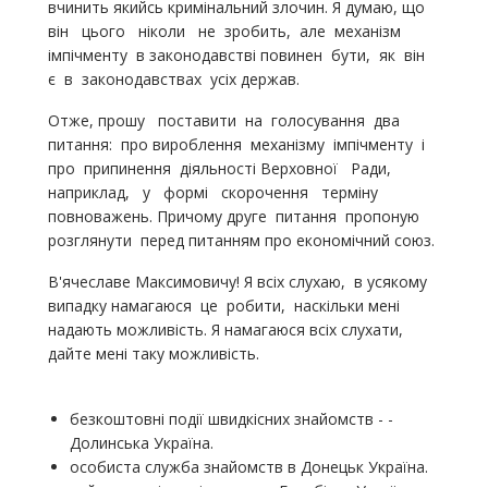
вчинить якийсь кримінальний злочин. Я думаю, що
він цього ніколи не зробить, але механізм
імпічменту в законодавстві повинен бути, як він
є в законодавствах усіх держав.
Отже, прошу поставити на голосування два
питання: про вироблення механізму імпічменту і
про припинення діяльності Верховної Ради,
наприклад, у формі скорочення терміну
повноважень. Причому друге питання пропоную
розглянути перед питанням про економічний союз.
В'ячеславе Максимовичу! Я всіх слухаю, в усякому
випадку намагаюся це робити, наскільки мені
надають можливість. Я намагаюся всіх слухати,
дайте мені таку можливість.
безкоштовні події швидкісних знайомств - -
Долинська Україна.
особиста служба знайомств в Донецьк Україна.