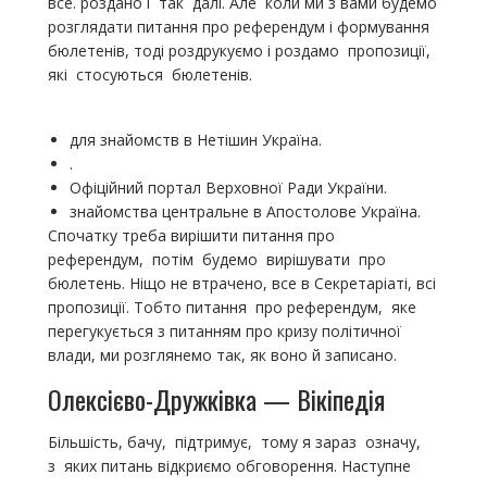
все. роздано і так далі. Але коли ми з вами будемо
розглядати питання про референдум і формування
бюлетенів, тоді роздрукуємо і роздамо пропозиції,
які стосуються бюлетенів.
для знайомств в Нетішин Україна.
.
Офіційний портал Верховної Ради України.
знайомства центральне в Апостолове Україна.
Спочатку треба вирішити питання про
референдум, потім будемо вирішувати про
бюлетень. Ніщо не втрачено, все в Секретаріаті, всі
пропозиції. Тобто питання про референдум, яке
перегукується з питанням про кризу політичної
влади, ми розглянемо так, як воно й записано.
Олексієво-Дружківка — Вікіпедія
Більшість, бачу, підтримує, тому я зараз означу,
з яких питань відкриємо обговорення. Наступне