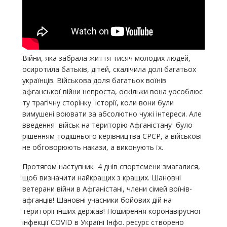
Війни, яка забрала життя тисяч молодих людей,
осиротила батьків, дітей, скалічила долі багатьох
українців. Військова доля багатьох воїнів
афганської війни непроста, оскільки вона уособлює
ту трагічну сторінку історії, коли вони були
вимушені воювати за абсолютно чужі інтереси. Але
введення військ на територію Афганістану було
рішенням тодішнього керівництва СРСР, а військові
не обговорюють накази, а виконують їх.
Протягом наступник 4 днів спортсмени змагалися,
щоб визначити найкращих з кращих. Шановні
ветерани війни в Афганістані, члени сімей воїнів-
афганців! Шановні учасники бойових дій на
території інших держав! Поширення коронавірусної
інфекції COVID в Україні Інфо. ресурс створено