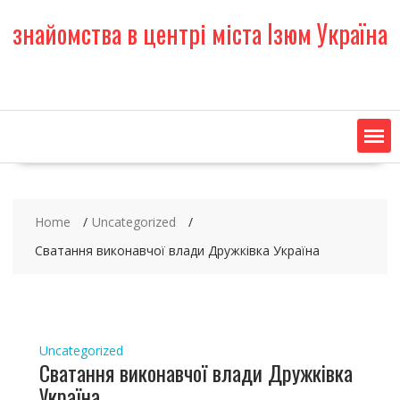
S
знайомства в центрі міста Ізюм Україна
k
i
p
t
o
c
o
n
t
e
Home
Uncategorized
n
t
Сватання виконавчої влади Дружківка Україна
Uncategorized
Сватання виконавчої влади Дружківка
Україна