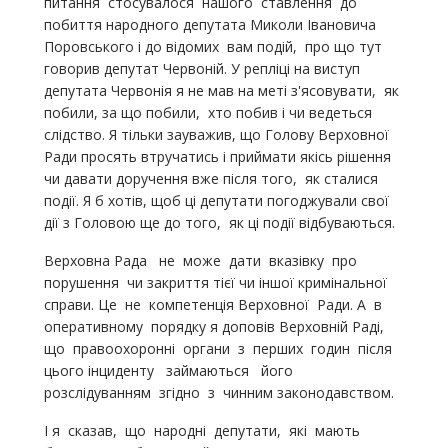
питання стосувалося нашого ставлення до
побиття народного депутата Миколи Івановича
Поровського і до відомих вам подій, про що тут
говорив депутат Червоній. У репліці на виступ
депутата Червонія я не мав на меті з'ясовувати, як
побили, за що побили, хто побив і чи ведеться
слідство. Я тільки зауважив, що Голову Верховної
Ради просять втручатись і приймати якісь рішення
чи давати доручення вже після того, як сталися
події. Я б хотів, щоб ці депутати погоджували свої
дії з Головою ще до того, як ці події відбуваються.
Верховна Рада не може дати вказівку про
порушення чи закриття тієї чи іншої кримінальної
справи. Це не компетенція Верховної Ради. А в
оперативному порядку я доповів Верховній Раді,
що правоохоронні органи з перших годин після
цього інциденту займаються його
розслідуванням згідно з чинним законодавством.
І я сказав, що народні депутати, які мають