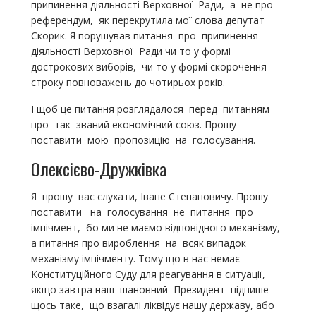
припинення діяльності Верховної Ради, а не про
референдум, як перекрутила мої слова депутат
Скорик. Я порушував питання про припинення
діяльності Верховної Ради чи то у формі
дострокових виборів, чи то у формі скорочення
строку повноважень до чотирьох років.
І щоб це питання розглядалося перед питанням
про так званий економічний союз. Прошу
поставити мою пропозицію на голосування.
Олексієво-Дружківка
Я прошу вас слухати, Іване Степановичу. Прошу
поставити на голосування не питання про
імпічмент, бо ми не маємо відповідного механізму,
а питання про вироблення на всяк випадок
механізму імпічменту. Тому що в нас немає
Конституційного Суду для реагування в ситуації,
якщо завтра наш шановний Президент підпише
щось таке, що взагалі ліквідує нашу державу, або