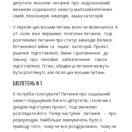
депутати вносили питання про недосконалий
механізм соціального захисту малозабезпечених
сімей, пенсіонерів, інвалідів, інших категорій.
У перелік цих восьми питань воно не включалося. А
от коли вже вирішимо політичні питання, тоді
розглянемо питання про статус інвалідів Великої
Вітчизняної війни та інших категорій. Проект
рішення підготовлено. Зміни і доповнення до
Закону про пенсійне забезпечення також
підготовлено. Отже, обидва ці питання можуть
бути розглянуті, але після цих восьми питань.
БЮЛЕТЕНЬ N 1
Є потреба голосувати? Питання про соціальний
захист порушували багато депутатів, і коли ми з
урядом підготуємо проект, тоді зможемо
розглядати його. Тепер наступне питання - про
референдум. Найбільше звинувачень було з
приводу того, чому не все роздруковано, чому не