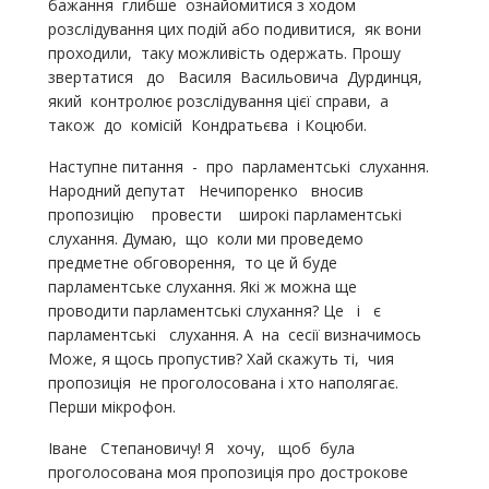
бажання глибше ознайомитися з ходом
розслідування цих подій або подивитися, як вони
проходили, таку можливість одержать. Прошу
звертатися до Василя Васильовича Дурдинця,
який контролює розслідування цієї справи, а
також до комісій Кондратьєва і Коцюби.
Наступне питання - про парламентські слухання.
Народний депутат Нечипоренко вносив
пропозицію провести широкі парламентські
слухання. Думаю, що коли ми проведемо
предметне обговорення, то це й буде
парламентське слухання. Які ж можна ще
проводити парламентські слухання? Це і є
парламентські слухання. А на сесії визначимось
Може, я щось пропустив? Хай скажуть ті, чия
пропозиція не проголосована і хто наполягає.
Перши мікрофон.
Іване Степановичу! Я хочу, щоб була
проголосована моя пропозиція про дострокове