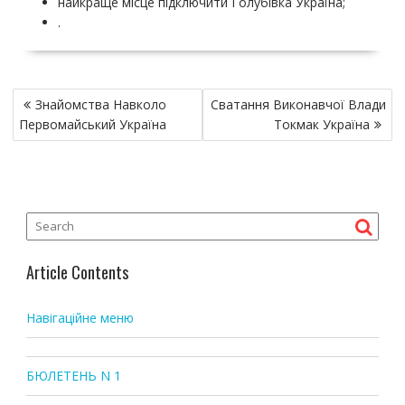
найкраще місце підключити Голубівка Україна;
.
P
Знайомства Навколо
Сватання Виконавчої Влади
o
Первомайський Україна
Токмак Україна
s
t
n
a
v
i
Article Contents
g
a
Навігаційне меню
t
i
o
БЮЛЕТЕНЬ N 1