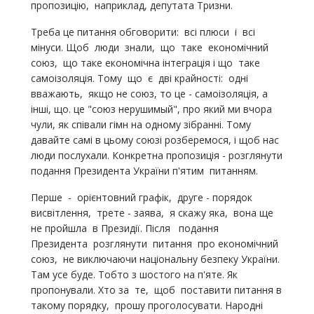
пропозицію, наприклад, депутата Тризни.
Треба це питання обговорити: всі плюси і всі
мінуси. Щоб люди знали, що таке економічний
союз, що таке економічна інтеграція і що таке
самоізоляція. Тому що є дві крайності: одні
вважають, якщо не союз, то це - самоізоляція, а
інші, що. це "союз нерушимый", про який ми вчора
чули, як співали гімн на одному зібранні. Тому
давайте самі в цьому союзі розберемося, і щоб нас
люди послухали. Конкретна пропозиція - розглянути
подання Президента України п'ятим питанням.
Перше - орієнтовний графік, друге - порядок
висвітлення, трете - заява, я скажу яка, вона ще
не пройшла в Президії. Після подання
Президента розглянути питання про економічний
союз, не виключаючи національну безпеку України.
Там усе буде. Тобто з шостого на п'яте. Як
пропонували. Хто за те, щоб поставити питання в
такому порядку, прошу проголосувати. Народні