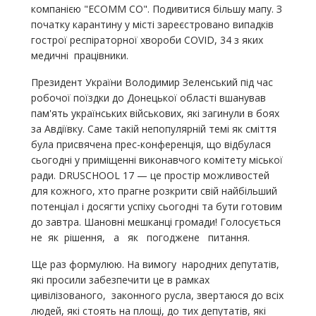
компанією "ECOMM CO". Подивитися більшу мапу. З
початку карантину у місті зареєстровано випадків
гострої респіраторної хвороби CОVID, 34 з яких
медичні працівники.
Президент України Володимир Зеленський під час
робочої поїздки до Донецької області вшанував
пам'ять українських військових, які загинули в боях
за Авдіївку. Саме такій непопулярній темі як сміття
була присвячена прес-конференція, що відбулася
сьогодні у приміщенні виконавчого комітету міської
ради. DRUSCHOOL 17 — це простір можливостей
для кожного, хто прагне розкрити свій найбільший
потенціал і досягти успіху сьогодні та бути готовим
до завтра. Шановні мешканці громади! Голосується
не як рішення, а як погоджене питання.
Ще раз формулюю. На вимогу народних депутатів,
які просили забезпечити це в рамках
цивілізованого, законного русла, звертаюся до всіх
людей, які стоять на площі, до тих депутатів, які