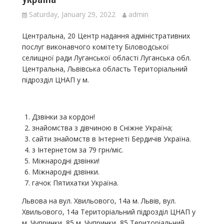
Saturday, January 29, 2022
admin
Центральна, 20 Центр надання адміністративних
послуг виконавчого комітету Біловодської
селищної ради Луганської області Луганська обл.
Центральна, Львівська область Територіальний
підрозділ ЦНАП у м.
Дзвінки за кордон!
знайомства з дівчиною в Сніжне Україна;
сайти знайомств в Інтернеті Бердичів Україна.
з Інтернетом за 79 грн/міс.
Міжнародні дзвінки!
Міжнародні дзвінки.
гачок Пятихатки Україна.
Львова на вул. Хвильового, 14а м. Львів, вул.
Хвильового, 14а Територіальний підрозділ ЦНАП у
м. Чупринки, 85 м. Чупринки, 85 Територіальний