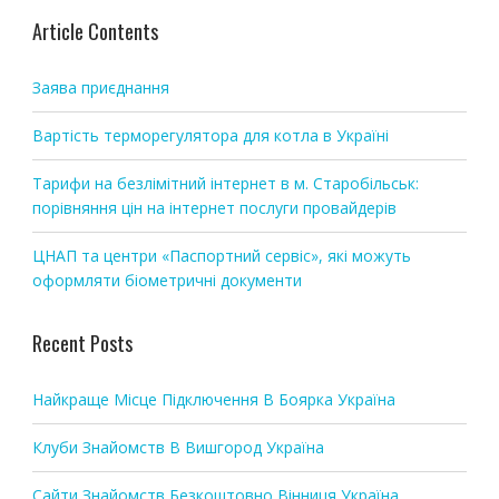
i
Article Contents
g
a
Заява приєднання
t
i
Вартість терморегулятора для котла в Україні
o
Тарифи на безлімітний інтернет в м. Старобільськ:
n
порівняння цін на інтернет послуги провайдерів
ЦНАП та центри «Паспортний сервіс», які можуть
оформляти біометричні документи
Recent Posts
Найкраще Місце Підключення В Боярка Україна
Клуби Знайомств В Вишгород Україна
Сайти Знайомств Безкоштовно Вінниця Україна