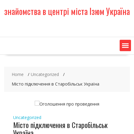
S
знайомства в центрі міста Ізюм Україна
k
i
p
t
o
c
o
n
t
e
Home
Uncategorized
n
t
Місто підключення в Старобільськ Україна
Uncategorized
Місто підключення в Старобільськ
Україна