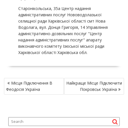
Старонікольська, 35а Центр надання
адміністративних послуг Нововодолазької
селищної ради Харківської області смт Нова
Водолага, вул. Донця Григорія, 14 Управління
адміністративно-дозвільних послуг "Центр
надання адміністративних послуг" апарату
виконавчого комітету Ізюської міської ради
Харківської області Харківська обл.
P
Місця Підключення В
Найкраще Місце Підключити
o
Феодосія Україна
Покровськ Україна
s
t
n
a
v