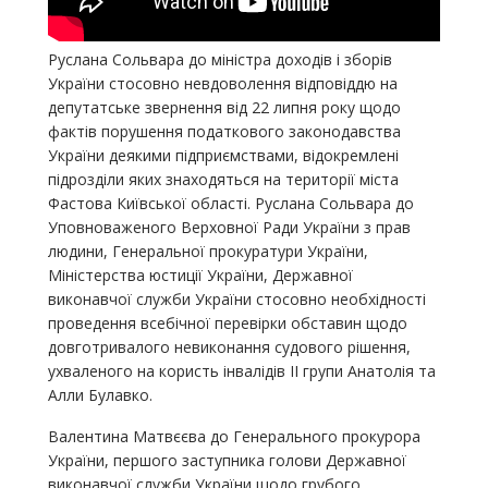
Руслана Сольвара до міністра доходів і зборів
України стосовно невдоволення відповіддю на
депутатське звернення від 22 липня року щодо
фактів порушення податкового законодавства
України деякими підприємствами, відокремлені
підрозділи яких знаходяться на території міста
Фастова Київської області. Руслана Сольвара до
Уповноваженого Верховної Ради України з прав
людини, Генеральної прокуратури України,
Міністерства юстиції України, Державної
виконавчої служби України стосовно необхідності
проведення всебічної перевірки обставин щодо
довготривалого невиконання судового рішення,
ухваленого на користь інвалідів ІІ групи Анатолія та
Алли Булавко.
Валентина Матвєєва до Генерального прокурора
України, першого заступника голови Державної
виконавчої служби України щодо грубого