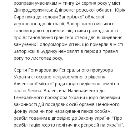
розправи учасникам мітингу 24 серпня року у місті
Дніпродзержинськ Дніпропетровської області. Юрія
Сиротюка до голови Запорізької обласної
державної адміністрації, Запорізького міського
голови щодо підтримки ініціативи громадськості
про встановлення гранітної стели для вшанування
замучених Голодомором дітей, що померли в місті
Запоріжжі в Будинку немовлят в період з травня
року по листопад року.
Сергія Гончарова до Генерального прокурора
України стосовно неправомірного рішення
Алчевської міської ради щодо виділення землі на
площі Леніна. Валентина Наливайченка до
Генерального прокурора України щодо перевірки
законності дій посадових осіб органів Пенсійного
фонду України при нарахуванні пенсії особам,
реабілітованим відповідно до Закону України "Про
реабілітацію жертв політичних репресій на Україні".