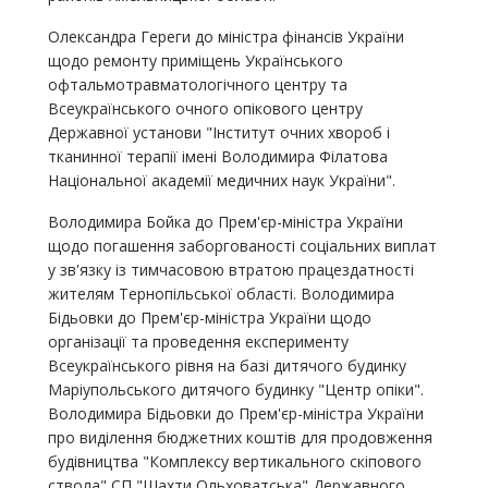
Олександра Гереги до міністра фінансів України
щодо ремонту приміщень Українського
офтальмотравматологічного центру та
Всеукраїнського очного опікового центру
Державної установи "Інститут очних хвороб і
тканинної терапії імені Володимира Філатова
Національної академії медичних наук України".
Володимира Бойка до Прем'єр-міністра України
щодо погашення заборгованості соціальних виплат
у зв'язку із тимчасовою втратою працездатності
жителям Тернопільської області. Володимира
Бідьовки до Прем'єр-міністра України щодо
організації та проведення експерименту
Всеукраїнського рівня на базі дитячого будинку
Маріупольського дитячого будинку "Центр опіки".
Володимира Бідьовки до Прем'єр-міністра України
про виділення бюджетних коштів для продовження
будівництва "Комплексу вертикального скіпового
ствола" СП "Шахти Ольховатська" Державного