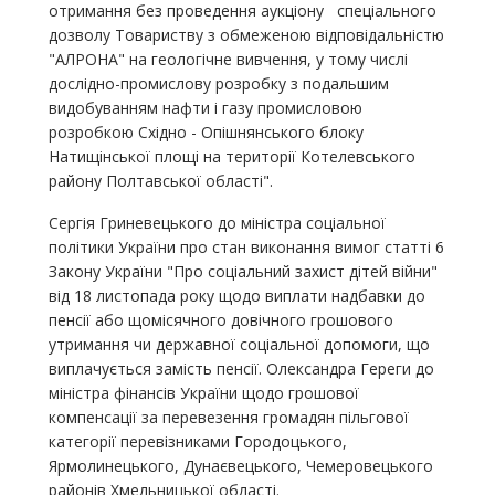
отримання без проведення аукціону спеціального
дозволу Товариству з обмеженою відповідальністю
"АЛРОНА" на геологічне вивчення, у тому числі
дослідно-промислову розробку з подальшим
видобуванням нафти і газу промисловою
розробкою Східно - Опішнянського блоку
Натищінської площі на території Котелевського
району Полтавської області".
Сергія Гриневецького до міністра соціальної
політики України про стан виконання вимог статті 6
Закону України "Про соціальний захист дітей війни"
від 18 листопада року щодо виплати надбавки до
пенсії або щомісячного довічного грошового
утримання чи державної соціальної допомоги, що
виплачується замість пенсії. Олександра Гереги до
міністра фінансів України щодо грошової
компенсації за перевезення громадян пільгової
категорії перевізниками Городоцького,
Ярмолинецького, Дунаєвецького, Чемеровецького
районів Хмельницької області.