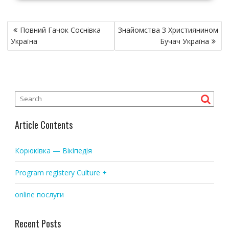
P
Повний Гачок Соснівка
Знайомства З Християнином
o
Україна
Бучач Україна
s
t
n
a
v
i
Article Contents
g
a
Корюківка — Вікіпедія
t
i
Program registery Culture +
o
online послуги
n
Recent Posts