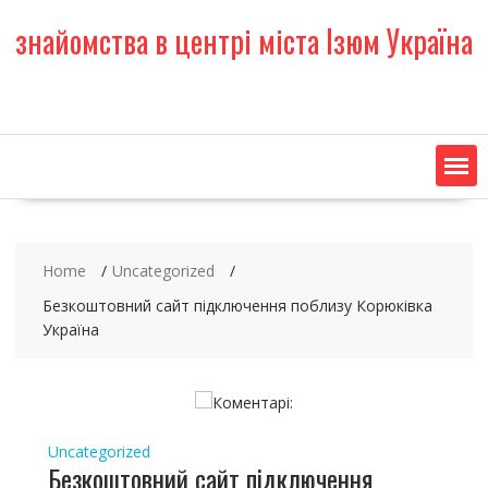
S
знайомства в центрі міста Ізюм Україна
k
i
p
t
o
c
o
n
t
e
Home
Uncategorized
n
t
Безкоштовний сайт підключення поблизу Корюківка
Україна
Uncategorized
Безкоштовний сайт підключення