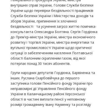
внутрішніх справ України, Голови Служби безпеки
України щодо перевірки бездіяльності працівників
Служби безпеки України і Міністерства доходів та
зборів України, припинення їх злочинної
бездіяльності та усунення загроз життю помічика-
консультанта Олександра Болтяна. Сергія Гордієнка
до Прем'єр-міністра України, міністра економічного
розвитку і торгівлі України, міністра енергетики та
вугільної промисловості України щодо критичної
ситуації із забезпеченням населення Полтавської
області балонним скрапленим газом, від якої
потерпає понад 30 тисяч абонентів.
Групи народних депутатів Гордієнка, Барвіненка та
інших. Руслана Скарбовійчука до першого
заступника голови Пенсійного фонду України про
неправомірні дії Управління Пенсійного фонду
України в Каланчацькому районі Херсонської
області в частині виплати пенсії у неповному
розмірі громадянину Івану Науменку та розгляду