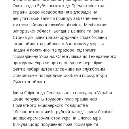
Олександра Зубчевського до Прем'єр-міністра
України щодо невдоволення відповіддю на
депутатський запит з приводу забезпечення
житлом військовослужбовців міста Мелітополя
Запорізької області. Богдана Бенюка та Івана
Стойка до міністра закордонних справ України
щодо вбивства рибалок в Азовському морі та
надання політичної та правової підтримки
громадянину України. Олега Ляшка до Генерального
прокурора України про проведення перевірки
фактів хабарництва і зловживання службовим
становищем посадовими особами прокуратури
Сумської області.
Ірини Спіріної до Генерального прокурора України
щодо порушень трудових прав працівників
Приватного акціонерного товариства
"Дніпропетровський трубний завод". Ірини Спіріної
до віце-прем'єр-міністра України Олександра
Вілкула щодо порушення прав громадян та