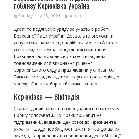
поблизу Корюківка Україна
Sunday, July 25, 2021
admin
Давайте подякуємо уряду за участь в роботі
Верховної Ради України. Дозвольте оголосити
депутатські запита, що надійшли. Арсена Авакова
до Президента України щодо використання
Президентом України своїх конституційних
повноважень для виконання рішення
Європейського Суду з прав людини у справі Юлії
Тимошенко задля підписання угоди про асоціацію
між Україною та Європейським союзом.
Корюківка — Вікіпедія
Ставлю даний запит на голосування на підтримку.
Прошу голосувати. По фракціях. Запит не
підтриманий. Людмили Денісової до Президента
України щодо необхідності вжиття невідкладних
заходів, направлених на припинення дестабілізації