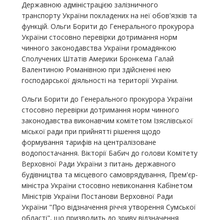
Державною адміністрацією залізничного
транспорту України покладених на неї обов'язків та
функцій. Ольги Борити до Генерального прокурора
України стосовно перевірки дотримання норм
чинного законодавства України громадянкою
Сполучених Штатів Америки Бронкема Галай
Валентиною Романівною при здійсненні нею
господарської діяльності на території України.
Ольги Борити до Генерального прокурора України
стосовно перевірки дотримання норм чинного
законодавства виконавчим комітетом Ізяслівської
міської ради при прийнятті рішення щодо
формування тарифів на централізоване
водопостачання. Вікторії Бабич до голови Комітету
Верховної Ради України з питань державного
будівництва та місцевого самоврядування, Прем'єр-
міністра України стосовно невиконання Кабінетом
Міністрів України Постанови Верховної Ради
України "Про відзначення річчя утворення Сумської
області", що призводить до зриву відзначення