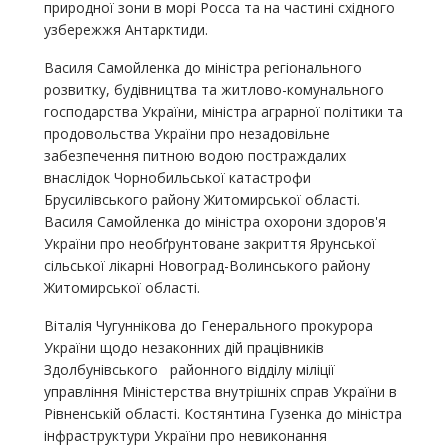
природної зони в морі Росса та на частині східного
узбережжя Антарктиди.
Василя Самойленка до міністра регіонального
розвитку, будівництва та житлово-комунального
господарства України, міністра аграрної політики та
продовольства України про незадовільне
забезпечення питною водою постраждалих
внаслідок Чорнобильської катастрофи
Брусилівського району Житомирської області.
Василя Самойленка до міністра охорони здоров'я
України про необґрунтоване закриття Ярунської
сільської лікарні Новоград-Волинського району
Житомирської області.
Віталія Чугуннікова до Генерального прокурора
України щодо незаконних дій працівників
Здолбунівського районного відділу міліції
управління Міністерства внутрішніх справ України в
Рівненській області. Костянтина Гузенка до міністра
інфраструктури України про невиконання