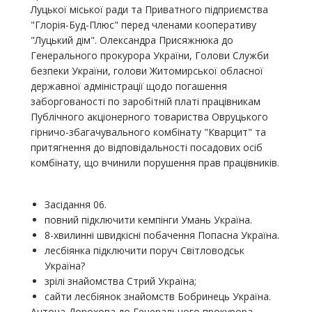
Луцької міської ради та Приватного підприємства
"Глорія-Буд-Плюс" перед членами кооперативу
"Луцький дім". Олександра Присяжнюка до
Генерального прокурора України, Голови Служби
безпеки України, голови Житомирської обласної
державної адміністрації щодо погашення
заборгованості по заробітній платі працівникам
Публічного акціонерного товариства Овруцького
гірничо-збагачувального комбінату "Кварцит" та
притягнення до відповідальності посадових осіб
комбінату, що вчинили порушення прав працівників.
Засідання 06.
повний підключити кемпінги Умань Україна.
8-хвилинні швидкісні побачення Попасна Україна.
лесбіянка підключити поруч Світловодськ
Україна?
зрілі знайомства Стрий Україна;
сайти лесбіянок знайомств Бобринець Україна.
Антона Дорохова до Генерального прокурора