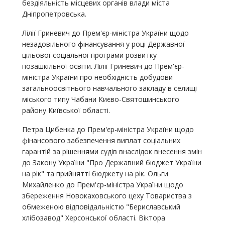
бездіяльність місцевих органів влади міста
Дніпропетровська.
Лілії Гриневич до Прем'єр-міністра України щодо
незадовільного фінансування у році Державної
цільової соціальної програми розвитку
позашкільної освіти. Лілії Гриневич до Прем'єр-
міністра України про необхідність добудови
загальноосвітнього навчального закладу в селищі
міського типу Чабани Києво-Святошинського
району Київської області.
Петра Цибенка до Прем'єр-міністра України щодо
фінансового забезпечення виплат соціальних
гарантій за рішеннями судів внаслідок внесення змін
до Закону України "Про Державний бюджет України
на рік" та прийнятті бюджету на рік. Ольги
Михайленко до Прем'єр-міністра України щодо
збереження Новокаховського цеху Товариства з
обмеженою відповідальністю "Бериславський
хлібозавод" Херсонської області. Віктора