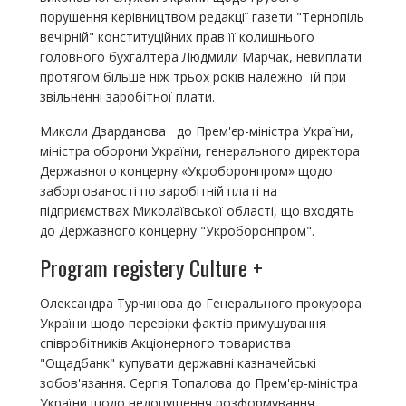
порушення керівництвом редакції газети "Тернопіль
вечірній" конституційних прав її колишнього
головного бухгалтера Людмили Марчак, невиплати
протягом більше ніж трьох років належної їй при
звільненні заробітної плати.
Миколи Дзарданова до Прем'єр-міністра України,
міністра оборони України, генерального директора
Державного концерну «Укроборонпром» щодо
заборгованості по заробітній платі на
підприємствах Миколаївської області, що входять
до Державного концерну "Укроборонпром".
Program registery Culture +
Олександра Турчинова до Генерального прокурора
України щодо перевірки фактів примушування
співробітників Акціонерного товариства
"Ощадбанк" купувати державні казначейські
зобов'язання. Сергія Топалова до Прем'єр-міністра
України щодо недопущення розформування