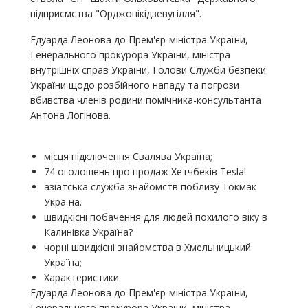
підприємства "Орджонікідзевугілля".
Едуарда Леонова до Прем'єр-міністра України,
Генерального прокурора України, міністра
внутрішніх справ України, Голови Служби безпеки
України щодо розбійного нападу та погрози
вбивства членів родини помічника-консультанта
Антона Логінова.
місця підключення Свалява Україна;
74 оголошень про продаж Хетчбеків Tesla!
азіатська служба знайомств поблизу Токмак
Україна.
швидкісні побачення для людей похилого віку в
Калинівка Україна?
чорні швидкісні знайомства в Хмельницький
Україна;
Характеристики.
Едуарда Леонова до Прем'єр-міністра України,
Генерального прокурора України, міністра