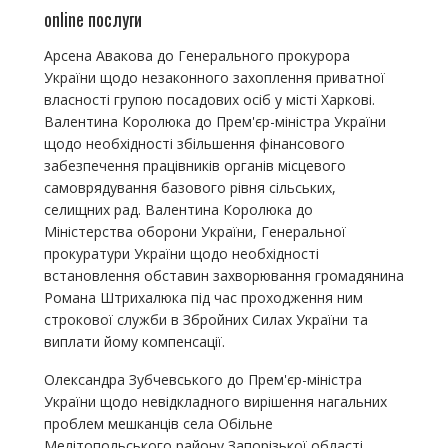
online послуги
Арсена Авакова до Генерального прокурора
України щодо незаконного захоплення приватної
власності групою посадових осіб у місті Харкові.
Валентина Королюка до Прем'єр-міністра України
щодо необхідності збільшення фінансового
забезпечення працівників органів місцевого
самоврядування базового рівня сільських,
селищних рад. Валентина Королюка до
Міністерства оборони України, Генеральної
прокуратури України щодо необхідності
встановлення обставин захворювання громадянина
Романа Штрихалюка під час проходження ним
строкової служби в Збройних Силах України та
виплати йому компенсації.
Олександра Зубчевського до Прем'єр-міністра
України щодо невідкладного вирішення нагальних
проблем мешканців села Обільне
Мелітопольського району Запорізької області.