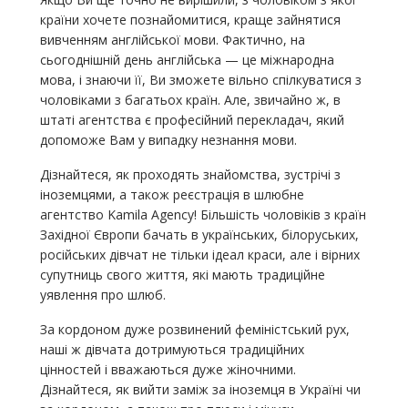
країни хочете познайомитися, краще зайнятися
вивченням англійської мови. Фактично, на
сьогоднішній день англійська — це міжнародна
мова, і знаючи її, Ви зможете вільно спілкуватися з
чоловіками з багатьох країн. Але, звичайно ж, в
штаті агентства є професійний перекладач, який
допоможе Вам у випадку незнання мови.
Дізнайтеся, як проходять знайомства, зустрічі з
іноземцями, а також реєстрація в шлюбне
агентство Kamila Agency! Більшість чоловіків з країн
Західної Європи бачать в українських, білоруських,
російських дівчат не тільки ідеал краси, але і вірних
супутниць свого життя, які мають традиційне
уявлення про шлюб.
За кордоном дуже розвинений феміністський рух,
наші ж дівчата дотримуються традиційних
цінностей і вважаються дуже жіночними.
Дізнайтеся, як вийти заміж за іноземця в Україні чи