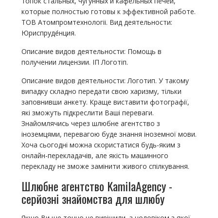
топок стальных, чугунных и кафельных печей,
которые полностью готовы к эффективной работе.
ТОВ Атомпромтехнологіі. Вид деятельности:
Юриспруде́нция.
Описание видов деятельности: Помощь в
получении лицензии. ІП Логотіп.
Описание видов деятельности: Логотип. У такому
випадку складно передати свою харизму, тільки
заповнивши анкету. Краще виставити фотографії,
які зможуть підкреслити Ваші переваги.
Знайомлячись через шлюбне агентство з
іноземцями, перевагою буде знання іноземної мови.
Хоча сьогодні можна скористатися будь-яким з
онлайн-перекладачів, але якість машинного
перекладу не зможе замінити живого спілкування.
Шлюбне агентство KamilaAgency -
серйозні знайомства для шлюбу
Якщо Ви ще точно не вирішили, з чоловіком з якої