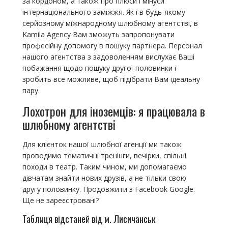
за кордоном, а також про плюси і мінуси
інтернаціонального заміжжя. Як і в будь-якому
серйозному міжнародному шлюбному агентстві, в
Kamila Agency Вам зможуть запропонувати
професійну допомогу в пошуку партнера. Персонал
нашого агентства з задоволенням вислухає Ваші
побажання щодо пошуку другої половинки і
зробить все можливе, щоб підібрати Вам ідеальну
пару.
Лохотрон для іноземців: я працювала в
шлюбному агентстві
Для клієнток нашої шлюбної агенції ми також
проводимо тематичні тренінги, вечірки, спільні
походи в театр. Таким чином, ми допомагаємо
дівчатам знайти нових друзів, а не тільки свою
другу половинку. Продовжити з Facebook Google.
Ще не зареєстровані?
Таблиця відстаней від м. Лисичанськ