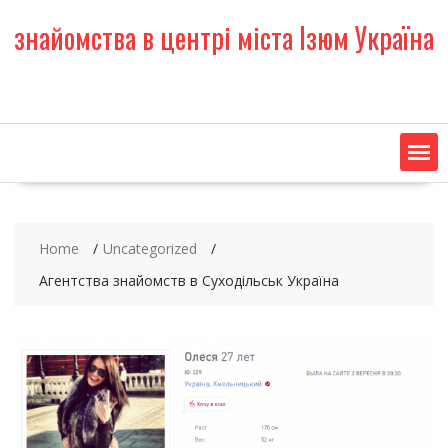
S
знайомства в центрі міста Ізюм Україна
k
i
p
t
o
c
o
n
t
e
Home
Uncategorized
n
t
Агентства знайомств в Суходільськ Україна