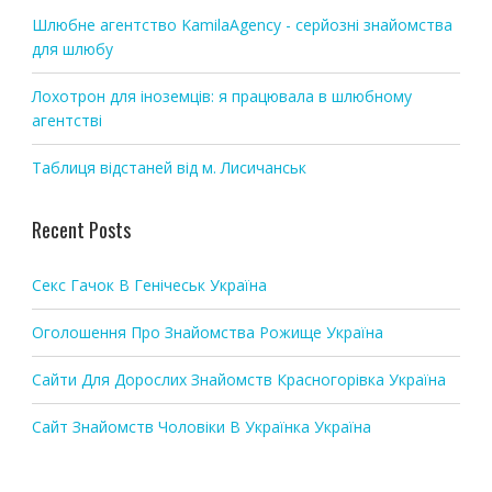
t
Шлюбне агентство KamilaAgency - серйозні знайомства
i
для шлюбу
o
Лохотрон для іноземців: я працювала в шлюбному
n
агентстві
Таблиця відстаней від м. Лисичанськ
Recent Posts
Секс Гачок В Генічеськ Україна
Оголошення Про Знайомства Рожище Україна
Сайти Для Дорослих Знайомств Красногорівка Україна
Сайт Знайомств Чоловіки В Українка Україна