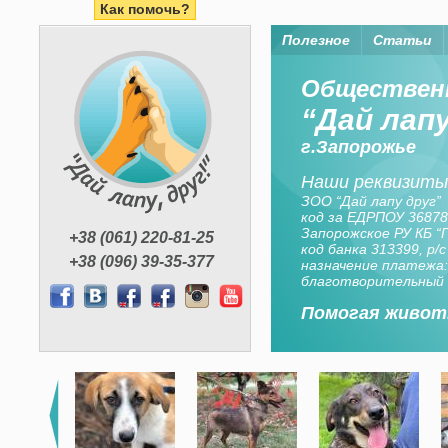
Как помочь?
Полезное
Статьи
Помогая жи
Организация “Дай лапу
средства членов орган
неравнодушных горо
+38 (061) 220-81-25
+38 (096) 39-35-377