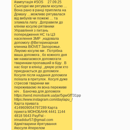
#ампутація #SOS 27.09.25
Сьогодні ми рятували косулю …
Вона рано в ранці приплила на
Домаху …можливо рятувалася
від вибухів чи пожежі … та
зламала лапу . Доправили до
клініки косулю рятівники
Управління з питань
попередження НС та ЦЗ
населення ЗМР ,надовала
допомогу @Ветеринарная
клиника BIOVET Запорожье.
Лікуємо косулю ми . Потрібна
ваша допомога , бо кожного дня
ми намагаємося допомогати
тваринкам пропавший в біду . В
нас борг в клініці , дякую усім хто
приєднається до допомоги .
Косуля після надання допомоги
поїхала в притулок . Косулі дуже
стресові тваринки ми
переживаємо як вона переживе
ніч . Баночка для допомоги
https://send.monobank.ua/jar/5gwGfT31pp
https://www.instagram.com/daylapu_/
Карта привата
4149609054797289 Карта
приюта МОНОБАНК 4441 1144
4818 5643 PayPal -
irinadidur57@gmail.com
#дикітварини #рятування
#косуля #перелом