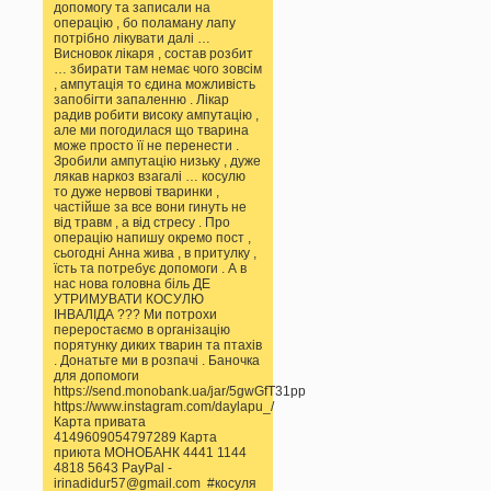
допомогу та записали на
операцію , бо поламану лапу
потрібно лікувати далі …
Висновок лікаря , состав розбит
… збирати там немає чого зовсім
, ампутація то єдина можливість
запобігти запаленню . Лікар
радив робити високу ампутацію ,
але ми погодилася що тварина
може просто її не перенести .
Зробили ампутацію низьку , дуже
лякав наркоз взагалі … косулю
то дуже нервові тваринки ,
частійше за все вони гинуть не
від травм , а від стресу . Про
операцію напишу окремо пост ,
сьогодні Анна жива , в притулку ,
їсть та потребує допомоги . А в
нас нова головна біль ДЕ
УТРИМУВАТИ КОСУЛЮ
ІНВАЛІДА ??? Ми потрохи
переростаємо в організацію
порятунку диких тварин та птахів
. Донатьте ми в розпачі . Баночка
для допомоги
https://send.monobank.ua/jar/5gwGfT31pp
https://www.instagram.com/daylapu_/
Карта привата
4149609054797289 Карта
приюта МОНОБАНК 4441 1144
4818 5643 PayPal -
irinadidur57@gmail.com #косуля