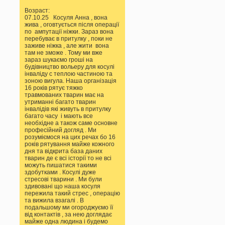
Возраст:
07.10.25 Косуля Анна , вона
жива , оговтується після операції
по ампутації ніжки. Зараз вона
перебуває в притулку , поки не
заживе ніжка , але жити вона
там не зможе . Тому ми вже
зараз шукаємо гроші на
будівництво вольеру для косулі
інваліду с теплою частиною та
зоною вигула. Наша організація
16 років рятує тяжко
травмованих тварин має на
утриманні багато тварин
інвалідів які живуть в притулку
багато часу і мають все
необхідне а також саме основне
професійний догляд . Ми
розуміємося на цих речах бо 16
років рятування майже кожного
дня та відкрита база даних
тварин де є всі історії то не всі
можуть пишатися такими
здобутками . Косулі дуже
стресові тварини . Ми були
здивовані що наша косуля
пережила такий стрес , операцію
та вижила взагалі . В
подальшому ми огороджуємо її
від контактів , за нею доглядає
майже одна людина і будемо