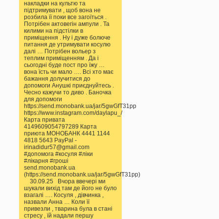
накладки на культю та
підтримувати , щоб вона не
розбила її поки все загоїться .
Потрібен актовегін ампули . Та
килими на підстілки в
приміщення . Ну і дуже болюче
питання де утримувати косулю
далі … Потрібен вольер з
теплим приміщенням . Да і
сьогодні буде пост про їжу …
вона їсть чи мало …. Всі хто має
бажання долучитися до
допомоги Анушкі приєднуйтесь .
Чесно кажучи то диво . Баночка
для допомоги
https://send.monobank.ua/jar/5gwGfT31pp
https://www.instagram.com/daylapu_/
Карта привата
4149609054797289 Карта
приюта МОНОБАНК 4441 1144
4818 5643 PayPal -
irinadidur57@gmail.com
#допомога #косуля #ліки
#лікарня #гроші
send.monobank.ua
(https://send.monobank.ua/jar/5gwGfT31pp)
30.09.25 Вчора ввечері ми
шукали вихід там де його не було
взагалі …. Косуля , дівчинка ,
назвали Анна … Коли її
привезли , тварина була в стані
стресу , їй надали першу