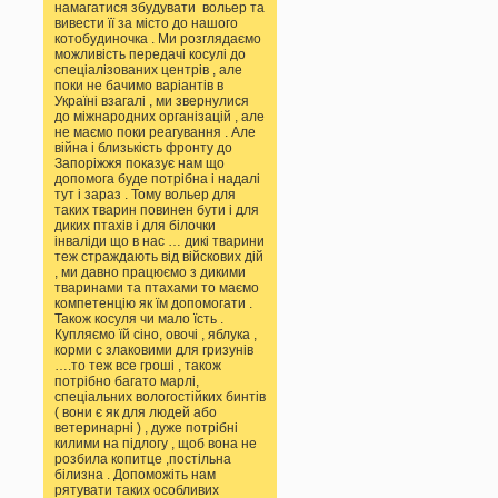
намагатися збудувати вольер та
вивести її за місто до нашого
котобудиночка . Ми розглядаємо
можливість передачі косулі до
спеціалізованих центрів , але
поки не бачимо варіантів в
Україні взагалі , ми звернулися
до міжнародних організацій , але
не маємо поки реагування . Але
війна і близькість фронту до
Запоріжжя показує нам що
допомога буде потрібна і надалі
тут і зараз . Тому вольер для
таких тварин повинен бути і для
диких птахів і для білочки
інваліди що в нас … дикі тварини
теж страждають від війскових дій
, ми давно працюємо з дикими
тваринами та птахами то маємо
компетенцію як їм допомогати .
Також косуля чи мало їсть .
Купляємо їй сіно, овочі , яблука ,
корми с злаковими для гризунів
….то теж все гроші , також
потрібно багато марлі,
спеціальних вологостійких бинтів
( вони є як для людей або
ветеринарні ) , дуже потрібні
килими на підлогу , щоб вона не
розбила копитце ,постільна
білизна . Допоможіть нам
рятувати таких особливих