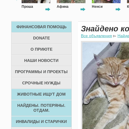
Проша
Афина
Ненси
К
ФИНАНСОВАЯ ПОМОЩЬ
Знайдено к
Все объявления
▻
Найд
DONATE
О ПРИЮТЕ
НАШИ НОВОСТИ
ПРОГРАММЫ И ПРОЕКТЫ
СРОЧНЫЕ НУЖДЫ
ЖИВОТНЫЕ ИЩУТ ДОМ
НАЙДЕНЫ. ПОТЕРЯНЫ.
ОТДАМ.
ИНВАЛИДЫ И СТАРИЧКИ