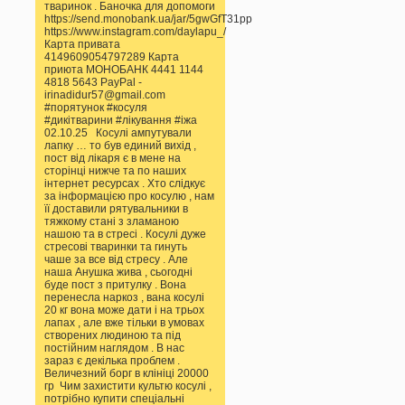
тваринок . Баночка для допомоги
https://send.monobank.ua/jar/5gwGfT31pp
https://www.instagram.com/daylapu_/
Карта привата
4149609054797289 Карта
приюта МОНОБАНК 4441 1144
4818 5643 PayPal -
irinadidur57@gmail.com
#порятунок #косуля
#дикітварини #лікування #іжа
02.10.25 Косулі ампутували
лапку … то був единий вихід ,
пост від лікаря є в мене на
сторінці нижче та по наших
інтернет ресурсах . Хто слідкує
за інформацією про косулю , нам
її доставили рятувальники в
тяжкому стані з зламаною
нашою та в стресі . Косулі дуже
стресові тваринки та гинуть
чаше за все від стресу . Але
наша Анушка жива , сьогодні
буде пост з притулку . Вона
перенесла наркоз , вана косулі
20 кг вона може дати і на трьох
лапах , але вже тільки в умовах
створених людиною та під
постійним наглядом . В нас
зараз є декілька проблем .
Величезний борг в клініці 20000
гр Чим захистити культю косулі ,
потрібно купити спеціальні