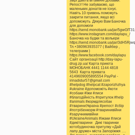
звірі дають вітамінні добавки.
Репост! Не забуваємо, що
маленьких донатів не існує.
Навіть 10 гривень поможуть
закрити питання, якщо всі
допоможуть Дякую Вам Баночка
для допомоги
https://send.monobank.ua/jar/5gwGfT3
https://www.instagram.com/daylapu_/
Баночка на будки та вольери
https://send.monobank.ua/jar/3dH5Rjw
Тл.+380963935377 ( Вайбер ,
телеграмм )
https://www.facebook.com/daylapu
Сайт організації http://day-lapu-
drug.zp.ua/ Карта приюта
МОНОБАНК 4441 1144 4818
5643 Карта привата
4149609005895554 PayPal -
irinadidur57@gmail.com
#helpdog #helpcat #zaporizhzhya
#ukraine #допоможіть #коти
#собаки #їжи #лиси
#благодійність #притулок #help
#animals #кормдлясобак
#твариниУкраіна #репост #сбір
#потрібенкорм #тваринивійни
#заручникивійни
#UkraineAnimals #іжаки #лиси
#дикітварини Дикі тваринки
котобудиночка притулку «Дай
лапу друже» міста Запоріжжя ….