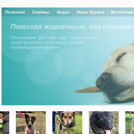
Полезное
Статьи
Акции
Наши друзья
Волонтер
Помогая животным, мы помогаем
Организация “Дай лапу, друг” существует на
средства членов организаци, а также
неравнодушных горожан