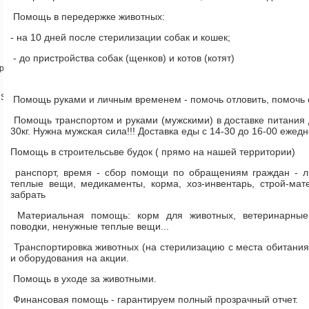
Помощь в передержке животных:
- на 10 дней после стерилизации собак и кошек;
- до пристройства собак (щенков) и котов (котят)
1pp
qSS
Помощь руками и личным временем - помочь отловить, помочь с
Помощь транспортом и руками (мужскими) в доставке питания
30кг. Нужна мужская сила!!! Доставка еды с 14-30 до 16-00 ежед
Помощь в строительсьве будок ( прямо на нашей территории)
ранспорт, время - сбор помощи по обращениям граждан - лю
теплые вещи, медикаменты, корма, хоз-инвентарь, строй-мат
забрать
Материальная помощь: корм для животных, ветеринарные 
поводки, ненужные теплые вещи...
Транспортировка животных (на стерилизацию с места обитани
и оборудования на акции.
Помощь в уходе за животными.
Финансовая помощь - гарантируем полный прозрачный отчет.