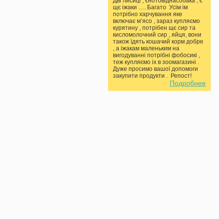
Дві лисиці , єнотовіднасобака , є
щє іжаки …. Багато Усім ім
потрібно харчування яке
включає мʼясо , зараз купляємо
курятину , потрібен щє сир та
кисломолочний сир , яйця, вони
також їдять кошачий корм добре
, а іжакам маленьким на
вигодуванні потрібні фобосикі ,
теж купляємо іх в зоомагазині .
Дуже просимо вашої допомоги
закупити продукти . Репост!
Подробнее