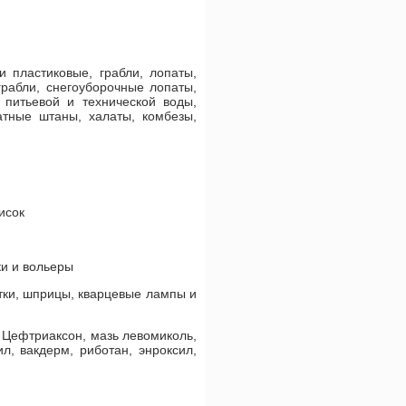
 пластиковые, грабли, лопаты,
грабли, снегоуборочные лопаты,
 питьевой и технической воды,
атные штаны, халаты, комбезы,
исок
ки и вольеры
атки, шприцы, кварцевые лампы и
 Цефтриаксон, мазь левомиколь,
ил, вакдерм, риботан, энроксил,