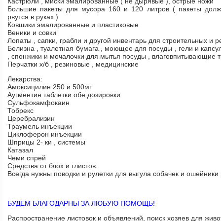
Кастрюли , миски эмалированные ( не дырявые ), острые ножи
Большие пакеты для мусора 160 и 120 литров ( пакеты дол
рвутся в руках )
Ковшики эмалированные и пластиковые
Веники и совки
Лопаты , сапки, грабли и другой инвентарь для строительных и р
Белизна , туалетная бумага , моющее для посуды , гели и капсу
, спонжики и мочалочки для мытья посуды , влаговпитывающие 
Перчатки х/б , резиновые , медицинские
Лекарства:
Амоксицилин 250 и 500мг
Аугментин таблетки обе дозировки
Сульфокамфокаин
Тобрекс
Церебрализин
Траумель инъекции
Циклоферон инъекции
Шприцы 2- ки , системы
Катазал
Чеми спрей
Средства от блох и глистов
Всегда нужны поводки и рулетки для выгула собачек и ошейники
БУДЕМ БЛАГОДАРНЫ ЗА ЛЮБУЮ ПОМОЩЬ!
Распространение листовок и объявлений, поиск хозяев для живо