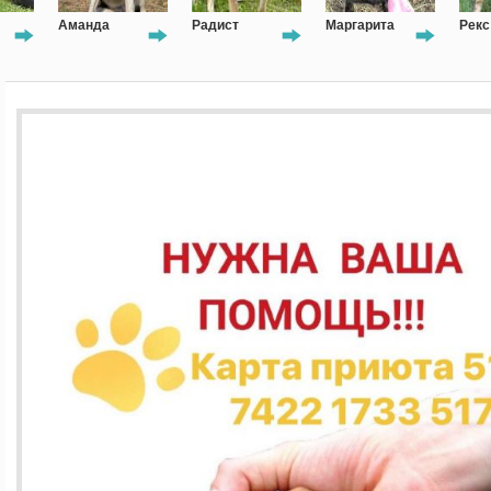
а
Радист
Маргарита
Рекс