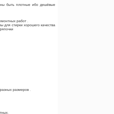
жны быть плотные ибо дешёвые
емонтных работ .
лы для стирки хорошего качества
тряпочки
 разных размеров .
тных.