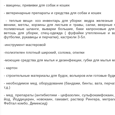
- вакцины, прививки для собак и кошек
- ветеринарные препараты и средства для собак и кошек
- теплые вещи- хоз инвентарь для уборки: ведра железные и
веники, метлы, корзины для листьев и травы, сапки, веерные 
поливочные шланги, выварки большие, баки капроновые для
ветошь для уборки, спец-одежда ( фуфайки утепленные и в
футболки, рукавицы и перчатки), кастрюли 3-5л.
-инструмент мастеровой
-полиэтилен плотный широкий, солома, опилки
-моющие средства для мытья и дезинфекции, губки для мытья м
- картон
- строительные материалы для будок, вольеров или готовые буд
- необходимое мед. оборудование (бандажи, бинты, вата, перч
т.д.)
- мед. препараты (антибиотики - цефазолин, сульфокамфокаин,
йод, Йоддицерин, новокаин, гамавит, раствор Рингера, метраг
Фебтал комбо, Димексид)