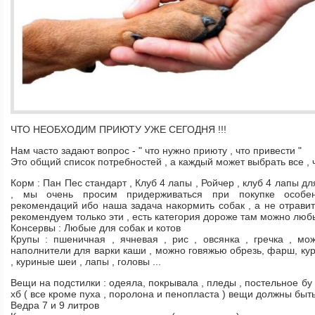
ЧТО НЕОБХОДИМ ПРИЮТУ УЖЕ СЕГОДНЯ !!!
Нам часто задают вопрос - " что нужно приюту , что привести "
Это общий список потребностей , а каждый может выбрать все , 
Корм : Пан Пес стандарт , Клуб 4 лапы , Ройчер , клуб 4 лапы дл
, мы очень просим придерживаться при покупке особе
рекомендаций ибо наша задача накормить собак , а не отравит
рекомендуем только эти , есть категория дороже там можно люб
Консервы : Любые для собак и котов
Крупы : пшеничная , ячневая , рис , овсянка , гречка , 
наполнители для варки каши , можно говяжью обрезь, фарш, ку
, куриные шеи , лапы , головы ...
Вещи на подстилки : одеяла, покрывала , пледы , постельное бу ,
хб ( все кроме пуха , поролона и пенопласта ) вещи должны быт
Ведра 7 и 9 литров