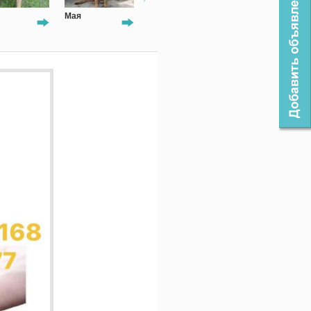
Мая
Красавчик
коржик
Марсель