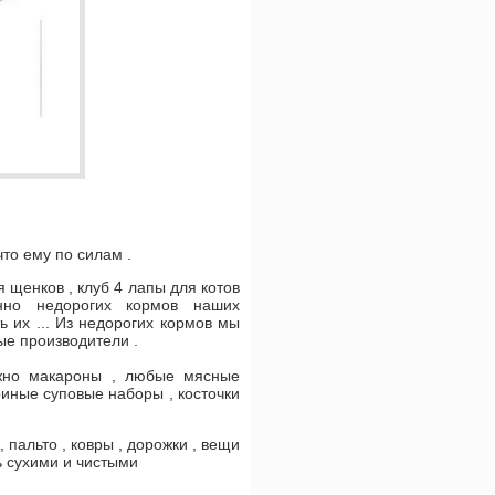
что ему по силам .
я щенков , клуб 4 лапы для котов
нно недорогих кормов наших
ь их ... Из недорогих кормов мы
ые производители .
можно макароны , любые мясные
риные суповые наборы , косточки
 пальто , ковры , дорожки , вещи
ь сухими и чистыми