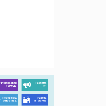
Финансовая
Реклама
помощь
PR
Передежка
Работа
животных
в приюте