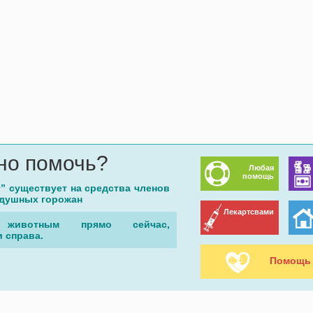
но помочь?
Любая
помощь
г” существует на средства членов
одушных горожан
Лекартсвами
животным прямо сейчас,
 справа.
Помощь 