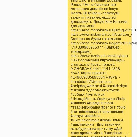
звірі дають вітамінні добавки.
Репост! Не забуваємо, що
маленьких донатів не існує.
Навіть 10 гривень поможуть
закрити питання, якщо всі
допоможуть Дякую Вам Баночка
для допомоги
https://send.monobank.ua/jar/5gwGfT3
https://www.instagram.com/daylapu_/
Баночка на будки та вольери
https://send.monobank.ua/jar/3dH5Rjw
Тл.+380963935377 ( Вайбер ,
телеграмм )
https://www.facebook.com/daylapu
Сайт організації http://day-lapu-
drug.zp.ua/ Карта приюта
МОНОБАНК 4441 1144 4818
5643 Карта привата
4149609005895554 PayPal -
irinadidur57@gmail.com
#helpdog #helpcat #zaporizhzhya
#ukraine #допоможіть #коти
#собаки #їжи #лиси
#благодійність #притулок #help
#animals #кормдлясобак
#твариниУкраіна #репост #сбір
#потрібенкорм #тваринивійни
#заручникивійни
#UkraineAnimals #іжаки #лиси
#дикітварини Дикі тваринки
котобудиночка притулку «Дай
лапу друже» міста Запоріжжя ….