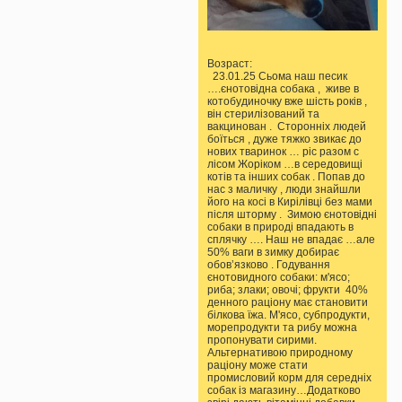
Возраст:
23.01.25 Сьома наш песик
….єнотовідна собака , живе в
котобудиночку вже шість років ,
він стерилізований та
вакцинован . Сторонніх людей
боїться , дуже тяжко звикає до
нових тваринок … ріс разом с
лісом Жоріком …в середовищі
котів та інших собак . Попав до
нас з маличку , люди знайшли
його на косі в Кирілівці без мами
після шторму . Зимою єнотовідні
собаки в природі впадають в
сплячку …. Наш не впадає …але
50% ваги в зимку добирає
обовʼязково . Годування
єнотовидного собаки: м'ясо;
риба; злаки; овочі; фрукти 40%
денного раціону має становити
білкова їжа. М'ясо, субпродукти,
морепродукти та рибу можна
пропонувати сирими.
Альтернативою природному
раціону може стати
промисловий корм для середніх
собак із магазину…Додатково