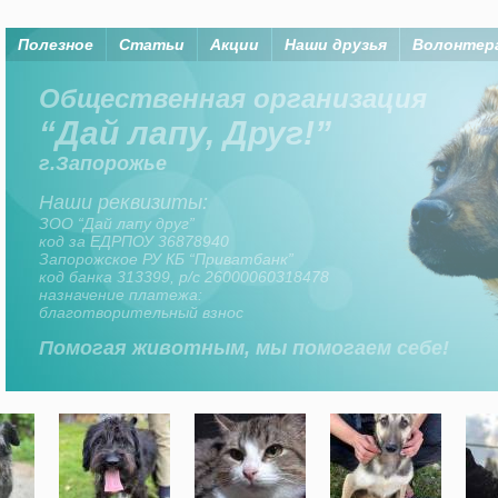
Полезное
Статьи
Акции
Наши друзья
Волонтер
Помогая животным, мы помогаем
Организация “Дай лапу, друг” существует на
средства членов организаци, а также
неравнодушных горожан