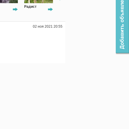
ист
Ася
Бил
Лада
02 ноя 2021 20:55