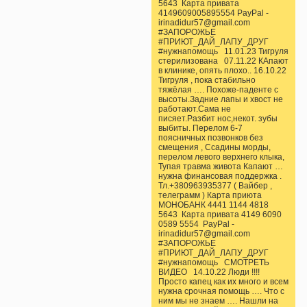
5643 Карта привата
4149609005895554 PayPal -
irinadidur57@gmail.com
#ЗАПОРОЖЬЕ
#ПРИЮТ_ДАЙ_ЛАПУ_ДРУГ
#нужнапомощь 11.01.23 Тигруля
стерилизована 07.11.22 КАпают
в клинике, опять плохо.. 16.10.22
Тигруля , пока стабильно
тяжёлая …. Похоже-паденте с
высоты.Задние лапы и хвост не
работают.Сама не
писяет.Разбит нос,некот. зубы
выбиты. Перелом 6-7
поясничных позвонков без
смещения , Ссадины морды,
перелом левого верхнего клыка,
Тупая травма живота Капают …
нужна финансовая поддержка .
Тл.+380963935377 ( Вайбер ,
телеграмм ) Карта приюта
МОНОБАНК 4441 1144 4818
5643 Карта привата 4149 6090
0589 5554 PayPal -
irinadidur57@gmail.com
#ЗАПОРОЖЬЕ
#ПРИЮТ_ДАЙ_ЛАПУ_ДРУГ
#нужнапомощь СМОТРЕТЬ
ВИДЕО 14.10.22 Люди !!!!
Просто капец как их много и всем
нужна срочная помощь …. Что с
ним мы не знаем …. Нашли на