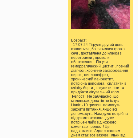
Возраст:
17.07.24 Тігруля другий день
капається , бо зявилася кров в
сечі , доставлена до клініки з
перетримки , провели
обстеження, По узи
геморрагический цистит , повний
діагноз , хронічне захворювання
нирок , пиелонефрит,
хронический панреотит,
потрібна допомога , сплатити в
клініку борги , закупити ліки та
придбати лікувальний корм ….
Репост! Не забуваємо, що
маленьких донатів не існує.
Навіть 10 гривень поможуть
закрити питання, якщо всі
допоможуть Нам дуже потрібна
підтримка кожного, дуже
потрібен лайк від кожного,
коментар і репост! Це
надважливо. Адже з кожним
днем стає все важче! Тільки від