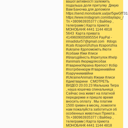
вашої активності залежить
подальша доля притулку Дякую
Вам Баночка для допомоги
https://send.monobank.ua/jar/5gwGfT3
https://www.instagram.com/daylapu_/
Тл.+380963935377 ( Вайбер ,
телеграмм ) Карта приюта
МОНОБАНК 4441 1144 4818
5643 Карта привата
4149609005895554 PayPal -
irinadidur57@gmail.com #dogs
#cats #zaporizhzhya #zaporizhia
#ukraine #допоможіть #коти
#собаки #їжи #лиси
#благодійність #притулок #help
#animals #кормдлясобак
#твариниУкраіна #репост #сбір
#потрібенкорм #тваринивійни
#заручникивійни
#UkraineAnimals #іжаки #лиси
#дикітварини СМОТРЕТЬ
ВИДЕО 20.03.23 Малышка Тигра
, наша кошечка спинальница .
Сейчас она живет на платной
передержке и пришло время
вносить оплату . Мы платим
1500 гривен в месяц ,помогите
нам пожалуйста заботиться об
особенных животных Приюта .
Тл.+380963935377 ( Вайбер ,
телеграмм ) Карта приюта
МОНОБАНК 4441 1144 4818