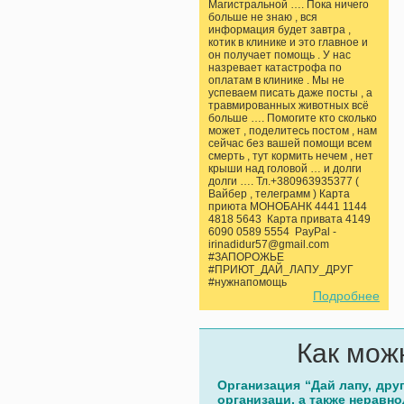
Магистральной …. Пока ничего
больше не знаю , вся
информация будет завтра ,
котик в клинике и это главное и
он получает помощь . У нас
назревает катастрофа по
оплатам в клинике . Мы не
успеваем писать даже посты , а
травмированных животных всё
больше …. Помогите кто сколько
может , поделитесь постом , нам
сейчас без вашей помощи всем
смерть , тут кормить нечем , нет
крыши над головой … и долги
долги …. Тл.+380963935377 (
Вайбер , телеграмм ) Карта
приюта МОНОБАНК 4441 1144
4818 5643 Карта привата 4149
6090 0589 5554 PayPal -
irinadidur57@gmail.com
#ЗАПОРОЖЬЕ
#ПРИЮТ_ДАЙ_ЛАПУ_ДРУГ
#нужнапомощь
Подробнее
Как мож
Организация “Дай лапу, дру
организаци, а также неравн