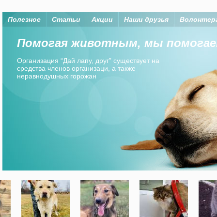
Полезное
Статьи
Акции
Наши друзья
Волонтер
Помогая животным, мы помогаем
Организация “Дай лапу, друг” существует на
средства членов организаци, а также
неравнодушных горожан