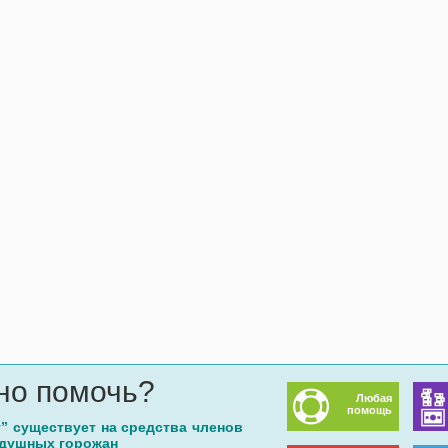
но помочь?
Любая
помощь
г” существует на средства членов
одушных горожан