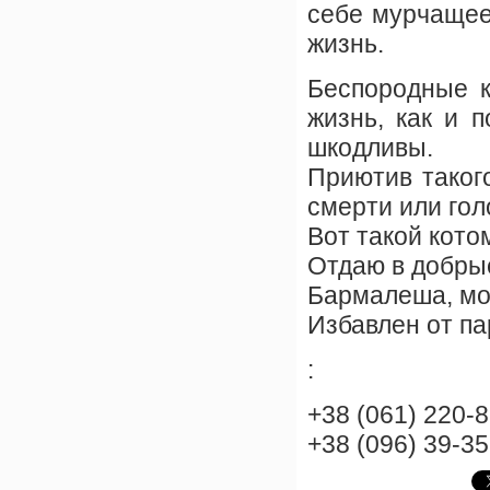
себе мурчащее
жизнь.
Беспородные к
жизнь, как и 
шкодливы.
Приютив такого
смерти или гол
Вот такой кот
Отдаю в добры
Бармалеша, мол
Избавлен от па
:
+38 (061) 220-
+38 (096) 39-3