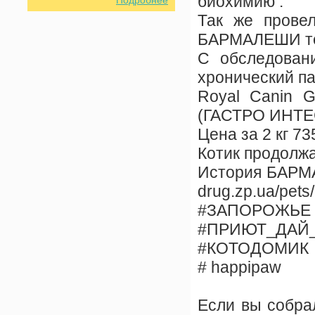
биохимию .
Так же прове
БАРМАЛЕШИ теп
С обследован
хронический па
Royal Canin
(ГАСТРО ИНТ
Цена за 2 кг 735
Котик продолжа
История БАРМАЛ
drug.zp.ua/pets
#ЗАПОРОЖЬЕ
#ПРИЮТ_ДАЙ
#КОТОДОМИК
# happipaw
Если вы собрал