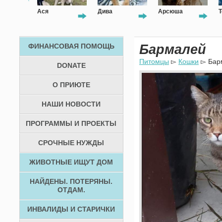
Дива
Арсюша
Тоша
ФИНАНСОВАЯ ПОМОЩЬ
Бармалей
Питомцы
▻
Кошки
▻ Бар
DONATE
О ПРИЮТЕ
НАШИ НОВОСТИ
ПРОГРАММЫ И ПРОЕКТЫ
СРОЧНЫЕ НУЖДЫ
ЖИВОТНЫЕ ИЩУТ ДОМ
НАЙДЕНЫ. ПОТЕРЯНЫ.
ОТДАМ.
ИНВАЛИДЫ И СТАРИЧКИ