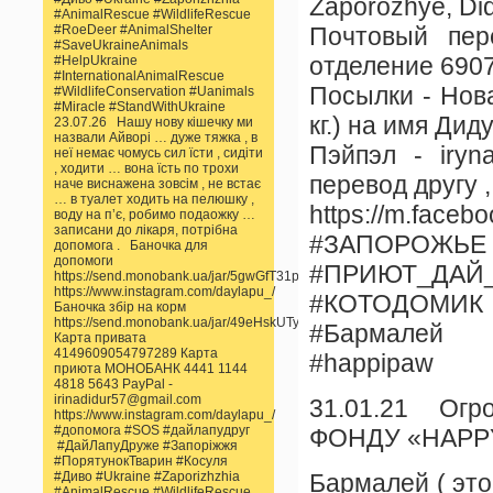
Zaporozhye, Did
#AnimalRescue #WildlifeRescue
#RoeDeer #AnimalShelter
Почтовый пер
#SaveUkraineAnimals
отделение 690
#HelpUkraine
#InternationalAnimalRescue
Посылки - Нова
#WildlifeConservation #Uanimals
#Miracle #StandWithUkraine
кг.) на имя Ди
23.07.26 Нашу нову кішечку ми
назвали Айворі … дуже тяжка , в
Пэйпэл - iryn
неї немає чомусь сил їсти , сидіти
, ходити … вона їсть по трохи
перевод другу 
наче виснажена зовсім , не встає
… в туалет ходить на пелюшку ,
https://m.faceb
воду на пʼє, робимо подаожку …
записани до лікаря, потрібна
#ЗАПОРОЖЬЕ
допомога . Баночка для
допомоги
#ПРИЮТ_ДАЙ
https://send.monobank.ua/jar/5gwGfT31pp
https://www.instagram.com/daylapu_/
#КОТОДОМИК
Баночка збір на корм
https://send.monobank.ua/jar/49eHskUTyn
#Бармалей
Карта привата
4149609054797289 Карта
#happipaw
приюта МОНОБАНК 4441 1144
4818 5643 PayPal -
irinadidur57@gmail.com
31.01.21 Ог
https://www.instagram.com/daylapu_/
#допомога #SOS #дайлапудруг
ФОНДУ «HAPPY 
#ДайЛапуДруже #Запоріжжя
#ПорятунокТварин #Косуля
#Диво #Ukraine #Zaporizhzhia
Бармалей ( это
#AnimalRescue #WildlifeRescue