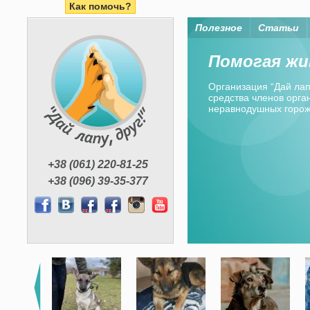
Как помочь?
Полезное
Статьи
Помогая жи
Организация “Дай лапу
средства членов орган
неравнодушных горо
+38 (061) 220-81-25
+38 (096) 39-35-377