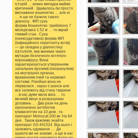
історій … кожен випадок майже
критичний . Здавалось би просто
виснажене кошенятко … але ні
… я ще не бачила такого
діагнозу . ФІП суха
форма.Кошенятко приблизно 7
місяців вага 1.52 кг … то вкрай
тяжкий стан . Суха
(неексудативна) форма ФІП
(інфекційного перитоніту котів)
— це складна у діагностиці
патологія, яка виникає через
мутацію безпечного котячого
коронавірусу. Вона
характеризується утворенням
запальних вузликів (піогранулем)
на внутрішніх органах,
враженням очей та нервової
системи. Ранійше вона не
лікувалася , зараз є шанси але
все залежить від стану тварини
…в нас дуже мала вага … то
великій мінус в розрахунках
дозувань … Два рази на день
призначено антібіотик
клавасептин на 10 днів , та
препарат Molnucat 200 мг. На 84
дня . Також важливо знайти
препарат GS-441524. Від нього і
залежить одужання …. Де
шукати ми не знаємо , а ще в нас
немає коштів закривати борги по