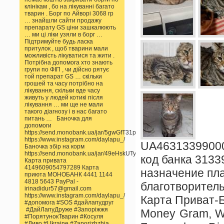
клінікам , бо на лікуванні багато
тварин . Борг по Айворі 3068 гр
… знайшли сайти продажу
препарату GS ціни зашкалюють
… ми ці ліки узяли в борг …
Підтримуйте будь ласка
притулок , щоб тварини мали
можливість лікуватися та жити .
Потрібна допомога хто знають
групи по ФІП , чи дійсно рятує
той препарат GS … скільки
грошей та часу потрібно на
лікування, скільки вде часу
живуть у людей котикі після
лікування … ми ще не мали
такого діагнозу і в нас багато
питань … Баночка для
допомоги
https://send.monobank.ua/jar/5gwGfT31pp
https://www.instagram.com/daylapu_/
UA4631339900
Баночка збір на корм
https://send.monobank.ua/jar/49eHskUTyn
код банка 3133
Карта привата
4149609054797289 Карта
назначение пл
приюта МОНОБАНК 4441 1144
4818 5643 PayPal -
благотворител
irinadidur57@gmail.com
https://www.instagram.com/daylapu_/
Карта Приват-Б
#допомога #SOS #дайлапудруг
#ДайЛапуДруже #Запоріжжя
Money Gram, Wes
#ПорятунокТварин #Косуля
#Диво #Ukraine #Zaporizhzhia