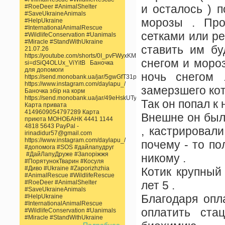
и осталось ) 
#RoeDeer #AnimalShelter
#SaveUkraineAnimals
морозы . Про
#HelpUkraine
#InternationalAnimalRescue
сетками или ре
#WildlifeConservation #Uanimals
#Miracle #StandWithUkraine
ставить им бу
21.07.26
https://youtube.com/shorts/0I_pvFWyxKM?
снегом и моро
si=dSiQ4OLUx_ViYitB Баночка
для допомоги
ночь снегом 
https://send.monobank.ua/jar/5gwGfT31pp
https://www.instagram.com/daylapu_/
замерзшего кот
Баночка збір на корм
https://send.monobank.ua/jar/49eHskUTyn
Так он попал 
Карта привата
4149609054797289 Карта
Внешне он был 
приюта МОНОБАНК 4441 1144
4818 5643 PayPal -
, кастрировали
irinadidur57@gmail.com
https://www.instagram.com/daylapu_/
почему - то по
#допомога #SOS #дайлапудруг
#ДайЛапуДруже #Запоріжжя
никому .
#ПорятунокТварин #Косуля
#Диво #Ukraine #Zaporizhzhia
Котик крупный 
#AnimalRescue #WildlifeRescue
#RoeDeer #AnimalShelter
лет 5 .
#SaveUkraineAnimals
Благодаря опл
#HelpUkraine
#InternationalAnimalRescue
оплатить ста
#WildlifeConservation #Uanimals
#Miracle #StandWithUkraine
Подробнее