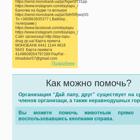
https://send.monobank.ua/jar/5gwGfT31pp
https://www.instagram.com/daylapu_/
Баночка на будки та вольери
https://send.monobank.ua/jar/3dH5RjwqSS
Тл.+380963935377 ( Вайбер ,
телеграмм )
https://www.facebook.com/daylapu
https://www.instagram.com/daylapu_/
Сайт організації http://day-lapu-
drug.zp.ua/ Карта приюта
МОНОБАНК 4441 1144 4818
5643 Карта привата
4149609054797289 PayPal -
irinadidur57@gmail.com
Подробнее
Как можно помочь?
Организация “Дай лапу, друг” существует на с
членов организаци, а также неравнодушных го
Вы можете помочь животным прямо с
воспользовавшись кнопками справа.