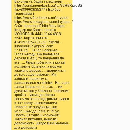
Баночка на будки та вольери
https://send.monobank.ua/jar/3dH5RjwqSS
Тл.+380963935377 ( Вайбер ,
телеграмм )
https://www.facebook.com/daylapu
https://www.instagram.com/daylapu_/
Сайт організації http://day-lapu-
drug.zp.ua/ Карта приюта
МОНОБАНК 4441 1144 4818
5643 Карта привата
4149609054797289 PayPal -
irinadidur57@gmail.com
27.06.25 В нас новенька ….
Після негоди яка поломала
дерева в місці та пощаливала
все …. Люди побачили в канаві
ползаюче більченя ,а поручь
зламане дерево … звернулися
до нас за допомогою . Ми
забрали тваринку та
направилися до клініки . На задні
лапки бвльченя не стає … ми
думаємо що у більченя перелом
хребта . Ідемо до лікаря .
Просимо вашої підтримки . Борги
в нас знову накопичилися.
Репост! Не забуваємо, що
маленьких донатів не існує.
Навіть 10 гривень поможуть
закрити питання, якщо всі
допоможуть Дякую Вам Баночка
для допомоги