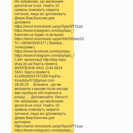
Не забуваємо, що маленьких
донатів не існує. Навіть 10
гривень поможуть закрити
питання, якщо всі допоможуть
Дякую Вам Баночка для
допомоги
https://send.monobank.ua/jar/5gwGfT31pp
https://www.instagram.com/daylapu_/
Баночка на будки та вольери
https://send.monobank.ua/jar/3dH5RjwqSS
Тл.+380963935377 ( Вайбер ,
телеграмм )
https://www.facebook.com/daylapu
https://www.instagram.com/daylapu_/
Сайт організації http://day-lapu-
drug.zp.ua/ Карта приюта
МОНОБАНК 4441 1144 4818
5643 Карта привата
4149609054797289 PayPal -
irinadidur57@gmail.com
28.06.25 Більченя , що ми
виловили з канави після негоди
вже пройшло обстеження в
клініці …. Допомогайте .Репост!
Не забуваємо, що маленьких
донатів не існує. Навіть 10
гривень поможуть закрити
питання, якщо всі допоможуть
Дякую Вам Баночка для
допомоги
https://send.monobank.ua/jar/5gwGfT31pp
https://www.instagram.com/daylapu_/