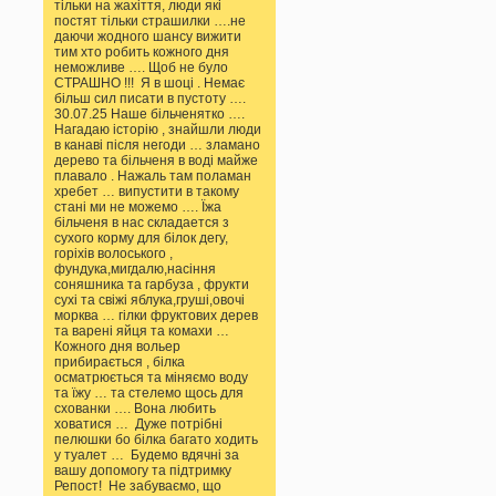
тільки на жахіття, люди які
постят тільки страшилки ….не
даючи жодного шансу вижити
тим хто робить кожного дня
неможливе …. Щоб не було
СТРАШНО !!! Я в шоці . Немає
більш сил писати в пустоту ….
30.07.25 Наше більченятко ….
Нагадаю історію , знайшли люди
в канаві після негоди … зламано
дерево та більченя в воді майже
плавало . Нажаль там поламан
хребет … випустити в такому
стані ми не можемо …. Їжа
більченя в нас складается з
сухого корму для білок дегу,
горіхів волоського ,
фундука,мигдалю,насіння
соняшника та гарбуза , фрукти
сухі та свіжі яблука,груші,овочі
морква … гілки фруктових дерев
та варені яйця та комахи …
Кожного дня вольер
прибирається , білка
осматрюється та міняємо воду
та їжу … та стелемо щось для
схованки …. Вона любить
ховатися … Дуже потрібні
пелюшки бо білка багато ходить
у туалет … Будемо вдячні за
вашу допомогу та підтримку
Репост! Не забуваємо, що