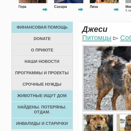
Сахара
Лиза
Мишка
5 лет
ФИНАНСОВАЯ ПОМОЩЬ
Джеси
Питомцы
▻
Со
DONATE
О ПРИЮТЕ
НАШИ НОВОСТИ
ПРОГРАММЫ И ПРОЕКТЫ
СРОЧНЫЕ НУЖДЫ
ЖИВОТНЫЕ ИЩУТ ДОМ
НАЙДЕНЫ. ПОТЕРЯНЫ.
ОТДАМ.
ИНВАЛИДЫ И СТАРИЧКИ