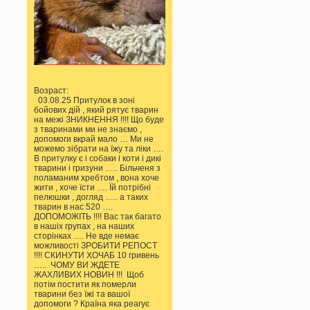
Возраст:
03.08.25 Притулок в зоні
бойових дій , який рятує тварин
на межі ЗНИКНЕННЯ !!!! Що буде
з тваринами ми не знаємо ,
допомоги вкрай мало … Ми не
можемо зібрати на їжу та ліки ….
В притулку є і собаки і коти і дикі
тварини і гризуни ….. Більченя з
поламаним хребтом , вона хоче
жити , хоче їсти …. Їй потрібні
пелюшки , догляд ….. а таких
тварин в нас 520 ….
ДОПОМОЖІТЬ !!!! Вас так багато
в нашіх групах , на наших
сторінках …. Не вде немає
можливості ЗРОБИТИ РЕПОСТ
!!!! СКИНУТИ ХОЧАБ 10 гривень
….. ЧОМУ ВИ ЖДЕТЕ
ЖАХЛИВИХ НОВИН !!! Щоб
потім постити як померли
тварини без їжі та вашої
допомоги ? Країна яка реагує