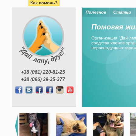
Как помочь?
Полезное
Статьи
Помогая жи
Организация “Дай лапу
средства членов орган
неравнодушных горо
+38 (061) 220-81-25
+38 (096) 39-35-377