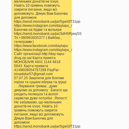
маленьких донатів не існує.
Навіть 10 гривень поможуть
закрити питання, якщо всі
допоможуть Дякую Вам Баночка
для допомоги
https://send.monobank.ua/jar/5gwGfT31pp
https://www.instagram.com/daylapu_/
Баночка на будки та вольери
https://send.monobank.ua/jar/3dH5RjwqSS
Тл.+380963935377 ( Вайбер ,
телеграмм )
https://www.facebook.com/daylapu
https://www.instagram.com/daylapu_/
Сайт організації http://day-lapu-
drug.zp.ua/ Карта приюта
МОНОБАНК 4441 1144 4818
5643 Карта привата
4149609054797289 PayPal -
irinadidur57@gmail.com
07.07.25 Закупили для білочки
горіхи та сушені яблука та груші
… Лікування триває , дуже
дякуємо за допомогу . Багато ще
уходить пелюшок та вологі
серветки дуже потрібні . Репост!
Не забуваємо, що маленьких
донатів не існує. Навіть 10
гривень поможуть закрити
питання, якщо всі допоможуть
Дякую Вам Баночка для
допомоги
https://send.monobank.ua/jar/5gwGfT31pp