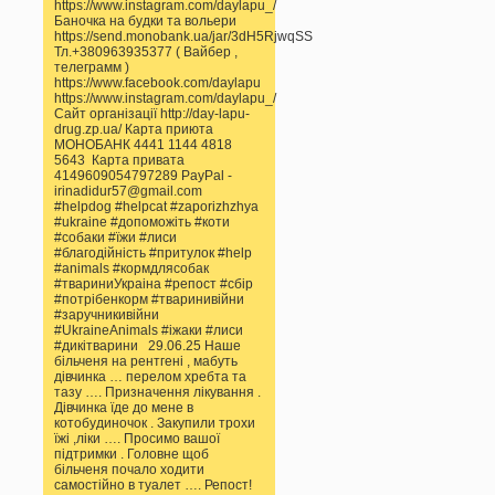
https://www.instagram.com/daylapu_/
Баночка на будки та вольери
https://send.monobank.ua/jar/3dH5RjwqSS
Тл.+380963935377 ( Вайбер ,
телеграмм )
https://www.facebook.com/daylapu
https://www.instagram.com/daylapu_/
Сайт організації http://day-lapu-
drug.zp.ua/ Карта приюта
МОНОБАНК 4441 1144 4818
5643 Карта привата
4149609054797289 PayPal -
irinadidur57@gmail.com
#helpdog #helpcat #zaporizhzhya
#ukraine #допоможіть #коти
#собаки #їжи #лиси
#благодійність #притулок #help
#animals #кормдлясобак
#твариниУкраіна #репост #сбір
#потрібенкорм #тваринивійни
#заручникивійни
#UkraineAnimals #іжаки #лиси
#дикітварини 29.06.25 Наше
більченя на рентгені , мабуть
дівчинка … перелом хребта та
тазу …. Призначення лікування .
Дівчинка їде до мене в
котобудиночок . Закупили трохи
їжі ,ліки …. Просимо вашої
підтримки . Головне щоб
більченя почало ходити
самостійно в туалет …. Репост!