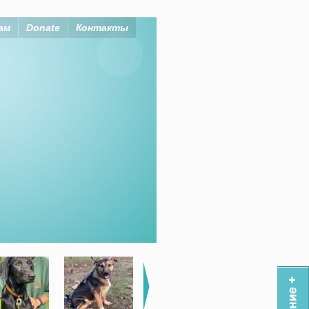
ам
Donate
Контакты
 себе!