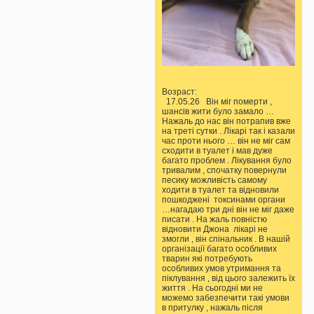
Возраст:
17.05.26 Він міг померти ,
шансів жити було замало …
Нажаль до нас він потрапив вже
на треті сутки . Лікарі так і казали
час проти нього … він не міг сам
сходити в туалет і мав дуже
багато проблем . Лікування було
тривалим , спочатку повернули
песику можливість самому
ходити в туалет та відновили
пошкоджені токсинами органи
…нагадаю три дні він не міг даже
писати . На жаль повністю
відновити Джона лікарі не
змогли , він спінальник . В нашій
організації багато особливих
тварин які потребують
особливих умов утримання та
піклування , від цього залежить їх
життя . На сьогодні ми не
можемо забезпечити такі умови
в притулку , нажаль після