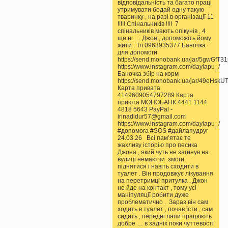
відповідальність та багато праці
утримувати бодай одну такую
тваринку , на разі в організації 11
!!!!! Спінальників !!!! 7
спінальників мають опікунів , 4
ще ні … Джон , допоможіть йому
жити . Тл.0963935377 Баночка
для допомоги
https://send.monobank.ua/jar/5gwGfT3
https://www.instagram.com/daylapu_/
Баночка збір на корм
https://send.monobank.ua/jar/49eHskU
Карта привата
4149609054797289 Карта
приюта МОНОБАНК 4441 1144
4818 5643 PayPal -
irinadidur57@gmail.com
https://www.instagram.com/daylapu_/
#допомога #SOS #дайлапудруг
24.03.26 Всі памʼятає те
жахливу історію про песика
Джона , який чуть не загинув на
вулиці немаю чи змоги
піднятися і навіть сходити в
туалет . Він продовжує лікування
на перетримці притулка . Джон
не йде на контакт , тому усі
маніпуляції робити дуже
проблематично . Зараз він сам
ходить в туалет , почав їсти , сам
сидить , передні лапи працюють
добре … в задніх поки чуттевості