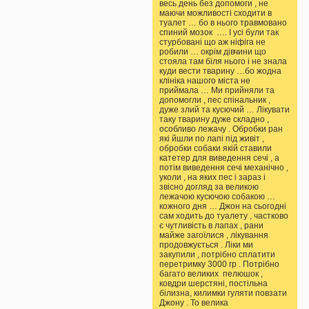
весь день без допомоги , не
маючи можливості сходити в
туалет … бо в нього травмовано
спиний мозок …. І усі були так
стурбовані що аж ніфіга не
робили … окрім дівчини що
стояла там біля нього і не знала
куди вести тварину …бо жодна
клініка нашого міста не
приймала … Ми прийняли та
допомогли , пес спінальник ,
дуже злий та кусючий … Лікувати
таку тварину дуже складно ,
особливо лежачу . Обробки ран
які йшли по лапі під живіт ,
обробки собаки якій ставили
катетер для виведення сечі , а
потім виведення сечі механічно ,
уколи , на яких пес і зараз і
звісно догляд за великою
лежачою кусючою собакою …
кожного дня … Джон на сьогодні
сам ходить до туалету , частково
є чутливість в лапах , рани
майже загоїлися , лікування
продовжується . Ліки ми
закупили , потрібно сплатити
перетримку 3000 гр . Потрібно
багато великих пелюшок ,
ковдри шерстяні, постільна
білизна, килимки гуляти повзати
Джону . То велика