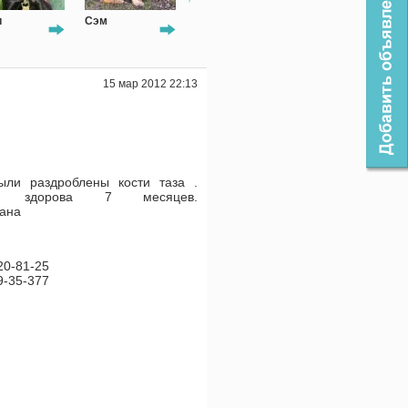
Сэм
Джон
Тося
Оззи
15 мар 2012 22:13
ыли раздроблены кости таза .
ью здорова 7 месяцев.
ана
20-81-25
9-35-377