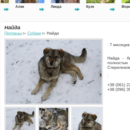
Алик
Линда
Кузя
Мэри
Найда
Питомцы
▻
Собаки
▻ Найда
: 7 месяцев
Найда - б
полност
Стерилизов
:
+38 (061) 2
+38 (096) 3