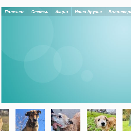
Полезное
Статьи
Акции
Наши друзья
Волонтер
Помогая животным, мы помогаем
Организация “Дай лапу, друг” существует на
средства членов организаци, а также
неравнодушных горожан