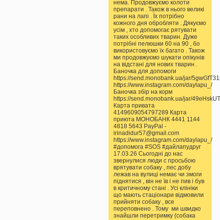
нема. Продовжуємо колоти
препарати . Також в нього великі
рани на лапі . Їх потрібно
кожного дня обробляти . Дякуємо
усім , хто допомогає рятувати
таких особливих тварин. Дуже
потрібні пелюшки 60 на 90 , бо
використовуємо їх багато . Також
ми продовжуємо шукати опікунів
на відстані для нових тварин .
Баночка для допомоги
https://send.monobank.ua/jar/5gwGfT3
https://www.instagram.com/daylapu_/
Баночка збір на корм
https://send.monobank.ua/jar/49eHskU
Карта привата
4149609054797289 Карта
приюта МОНОБАНК 4441 1144
4818 5643 PayPal -
irinadidur57@gmail.com
https://www.instagram.com/daylapu_/
#допомога #SOS #дайлапудруг
17.03.26 Сьогодні до нас
звернулися люди с просьбою
врятувати собаку , пес добу
лежав на вулиці немає чи змоги
піднятися , він не їв і не пив і був
в критичному стані . Усі клініки
що мають стаціонари відмовили
прийняти собаку , все
переповнено . Тому ми швидко
знайшли перетримку (собака