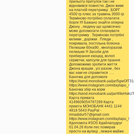
прильоту притулок так і не
відновився повністю. Джон живе
на платній перетримці . БОРГ
4500 гр плюс за травень 3000 гр
Терміново потрібно сплатити
борги !!!! Бажано знайти опікуна
Джону , людину що щомісячно
може допомогати сплачувати
перетримку . Терміново потрібні
килими , доріжки . Пледи ,
покривала, постільна білизна .
Пелюшки 60на90 , многоразові
пелюшки !!! Засоби для
прибирання екоцид, вологі
серветки, капсули для прання .
Допоможимо зробити життя
Джона кращім , усі разом , без
вас нам не справитися …..
Баночка для допомоги
https://send.monobank.ua/jar/5gwGfT3
https://www.instagram.com/daylapu_/
Баночка збір на корм
https://send.monobank.ua/jar/49eHskU
Карта привата
4149609054797289 Карта
приюта МОНОБАНК 4441 1144
4818 5643 PayPal -
irinadidur57@gmail.com
https://www.instagram.com/daylapu_/
#допомога #SOS #дайлапудруг
01.04.26 Коли пес помирав
просто на вулиці , лежачі майже