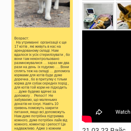
Возраст:
На утриманні організаціі є ще
17 котів , які живуть в нас на
арендованому складі. Нам
вдалося іх усіх стерилізувати , бо
вони там неконтрольовано
размножувалися … зараз ми два
рази на день іх годуємо …. Вони
сплять теж на складі … допомога
кормами для котів буде дуже
доречна , бо в притулку є тільки
корма для собак середніх порід ,
для котів той корм не підходить
… дуже будемо вдячні за
допомогу . Репост! Не
забуваємо, що маленьких
донатів не існує. Навіть 10
гривень поможуть закрити
питання, якщо всі допоможуть
Нам дуже потрібна підтримка
кожного, дуже потрібен лайк від
кожного, коментар і репост! Це
надважливо. Адже з кожним
21.03.23 Вайс ,