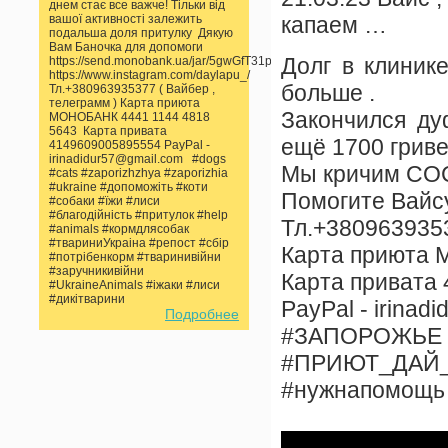
днем стає все важче! Тільки від
капаем …
вашої активності залежить
подальша доля притулку Дякую
Вам Баночка для допомоги
Долг в клиник
https://send.monobank.ua/jar/5gwGfT31pp
https://www.instagram.com/daylapu_/
больше .
Тл.+380963935377 ( Вайбер ,
телеграмм ) Карта приюта
Закончился ду
МОНОБАНК 4441 1144 4818
5643 Карта привата
ещё 1700 гриве
4149609005895554 PayPal -
irinadidur57@gmail.com #dogs
Мы кричим СОС 
#cats #zaporizhzhya #zaporizhia
#ukraine #допоможіть #коти
Помогите Вайсу
#собаки #їжи #лиси
#благодійність #притулок #help
Тл.+3809639353
#animals #кормдлясобак
#твариниУкраіна #репост #сбір
Карта приюта 
#потрібенкорм #тваринивійни
#заручникивійни
Карта привата
#UkraineAnimals #іжаки #лиси
#дикітварини
PayPal - irinad
Подробнее
#ЗАПОРОЖЬЕ
#ПРИЮТ_ДАЙ
#нужнапомощь