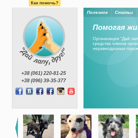
Как помочь?
Полезное
Статьи
Помогая жи
Организация “Дай лапу
средства членов орган
неравнодушных горо
+38 (061) 220-81-25
+38 (096) 39-35-377