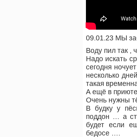
09.01.23 МЫ з
Воду пил так ,
Надо искать ср
сегодня ночует
несколько дне
такая временна
А ещё в приюте
Очень нужны тё
В будку у пёс
поддон … а ст
будет если е
бедосе ….