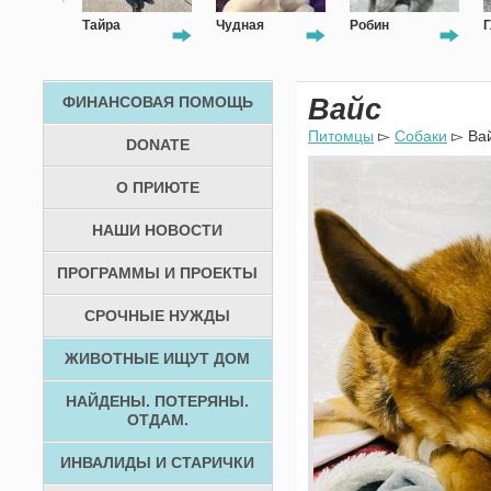
ка
Тайра
Чудная
Робин
Г
ФИНАНСОВАЯ ПОМОЩЬ
Вайс
Питомцы
▻
Собаки
▻ Ва
DONATE
О ПРИЮТЕ
НАШИ НОВОСТИ
ПРОГРАММЫ И ПРОЕКТЫ
СРОЧНЫЕ НУЖДЫ
ЖИВОТНЫЕ ИЩУТ ДОМ
НАЙДЕНЫ. ПОТЕРЯНЫ.
ОТДАМ.
ИНВАЛИДЫ И СТАРИЧКИ