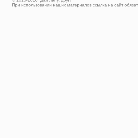
© 2010-2016 "Дай лапу, друг!".
При использовании наших материалов ссылка на сайт обяза