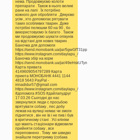
нема. Продовжуємо колоти
препарати . Також в нього великі
рани на лапі . Їх потрібно
кожного дня обробляти . Дякуємо
усім , хто допомогає рятувати
таких особливих тварин. Дуже
потрібні пелюшки 60 на 90 , бо
використовуємо їх багато . Також
ми продовжуємо шукати опікунів
на відстані для нових тварин .
Баночка для допомоги
https://send.monobank.ua/jar/5gwGfT31pp
https://www.instagram.com/daylapu_/
Баночка збір на корм
https://send.monobank.ua/jar/49eHskUTyn
Карта привата
4149609054797289 Карта
приюта МОНОБАНК 4441 1144
4818 5643 PayPal -
irinadidur57@gmail.com
https://www.instagram.com/daylapu_/
#допомога #SOS #дайлапудруг
17.03.26 Сьогодні до нас
звернулися люди с просьбою
врятувати собаку , пес добу
лежав на вулиці немає чи змоги
піднятися , він не їв і не пив і був
в критичному стані . Усі клініки
що мають стаціонари відмовили
прийняти собаку , все
переповнено . Тому ми швидко
знайшли перетримку (собака