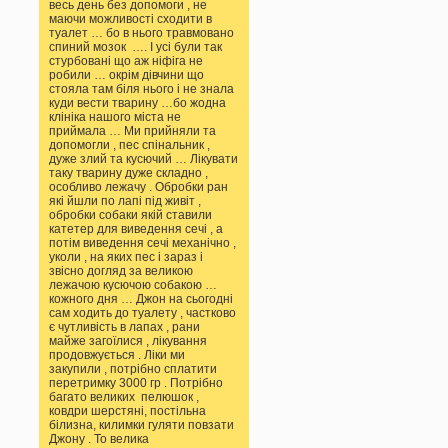
весь день без допомоги , не
маючи можливості сходити в
туалет … бо в нього травмовано
спиний мозок …. І усі були так
стурбовані що аж ніфіга не
робили … окрім дівчини що
стояла там біля нього і не знала
куди вести тварину …бо жодна
клініка нашого міста не
приймала … Ми прийняли та
допомогли , пес спінальник ,
дуже злий та кусючий … Лікувати
таку тварину дуже складно ,
особливо лежачу . Обробки ран
які йшли по лапі під живіт ,
обробки собаки якій ставили
катетер для виведення сечі , а
потім виведення сечі механічно ,
уколи , на яких пес і зараз і
звісно догляд за великою
лежачою кусючою собакою …
кожного дня … Джон на сьогодні
сам ходить до туалету , частково
є чутливість в лапах , рани
майже загоїлися , лікування
продовжується . Ліки ми
закупили , потрібно сплатити
перетримку 3000 гр . Потрібно
багато великих пелюшок ,
ковдри шерстяні, постільна
білизна, килимки гуляти повзати
Джону . То велика