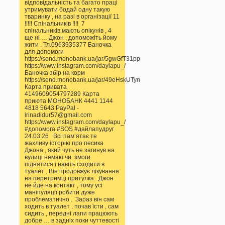
відповідальність та багато праці
утримувати бодай одну такую
тваринку , на разі в організації 11
!!!!! Спінальників !!!! 7
спінальників мають опікунів , 4
ще ні … Джон , допоможіть йому
жити . Тл.0963935377 Баночка
для допомоги
https://send.monobank.ua/jar/5gwGfT31pp
https://www.instagram.com/daylapu_/
Баночка збір на корм
https://send.monobank.ua/jar/49eHskUTyn
Карта привата
4149609054797289 Карта
приюта МОНОБАНК 4441 1144
4818 5643 PayPal -
irinadidur57@gmail.com
https://www.instagram.com/daylapu_/
#допомога #SOS #дайлапудруг
24.03.26 Всі памʼятає те
жахливу історію про песика
Джона , який чуть не загинув на
вулиці немаю чи змоги
піднятися і навіть сходити в
туалет . Він продовжує лікування
на перетримці притулка . Джон
не йде на контакт , тому усі
маніпуляції робити дуже
проблематично . Зараз він сам
ходить в туалет , почав їсти , сам
сидить , передні лапи працюють
добре … в задніх поки чуттевості