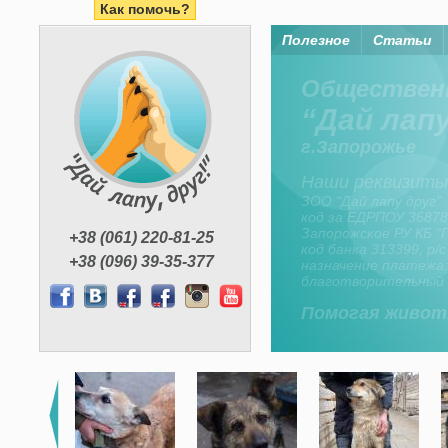
Как помочь?
Полезное
Статьи
Помогая жи
Организация “Дай лапу
средства членов орган
неравнодушных горо
+38 (061) 220-81-25
+38 (096) 39-35-377