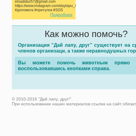
irinadidur57@gmail.com
https://www.instagram.com/daylapu_/
#допомога #притулок #SOS
Подробнее
Как можно помочь?
Организация “Дай лапу, друг” существует на с
членов организаци, а также неравнодушных го
Вы можете помочь животным прямо с
воспользовавшись кнопками справа.
© 2010-2016 "Дай лапу, друг!".
При использовании наших материалов ссылка на сайт обяза