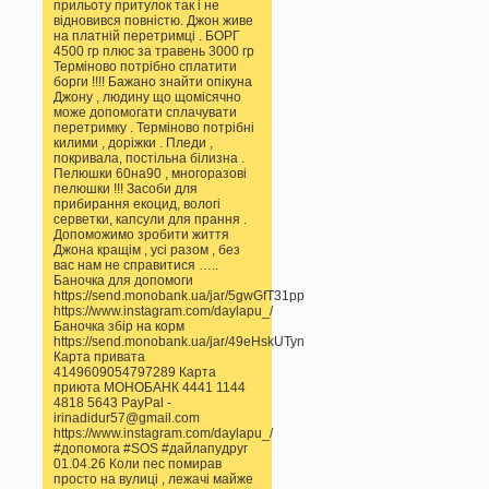
прильоту притулок так і не
відновився повністю. Джон живе
на платній перетримці . БОРГ
4500 гр плюс за травень 3000 гр
Терміново потрібно сплатити
борги !!!! Бажано знайти опікуна
Джону , людину що щомісячно
може допомогати сплачувати
перетримку . Терміново потрібні
килими , доріжки . Пледи ,
покривала, постільна білизна .
Пелюшки 60на90 , многоразові
пелюшки !!! Засоби для
прибирання екоцид, вологі
серветки, капсули для прання .
Допоможимо зробити життя
Джона кращім , усі разом , без
вас нам не справитися …..
Баночка для допомоги
https://send.monobank.ua/jar/5gwGfT31pp
https://www.instagram.com/daylapu_/
Баночка збір на корм
https://send.monobank.ua/jar/49eHskUTyn
Карта привата
4149609054797289 Карта
приюта МОНОБАНК 4441 1144
4818 5643 PayPal -
irinadidur57@gmail.com
https://www.instagram.com/daylapu_/
#допомога #SOS #дайлапудруг
01.04.26 Коли пес помирав
просто на вулиці , лежачі майже