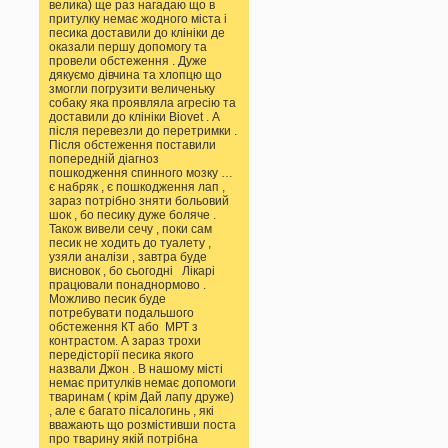
велика) ще раз нагадаю що в
притулку немає жодного міста і
песика доставили до клініки де
оказали першу допомогу та
провели обстеження . Дуже
дякуємо дівчина та хлопцю що
змогли погрузити величеньку
собаку яка проявляла агресію та
доставили до клініки Biovet . А
після перевезли до перетримки .
Після обстеження поставили
попередній діагноз
пошкодження спинного мозку …
є набряк , є пошкодження лап ,
зараз потрібно зняти больовий
шок , бо песику дуже боляче .
Також вивели сечу , поки сам
песик не ходить до туалету ,
узяли аналізи , завтра буде
висновок , бо сьогодні Лікарі
працювали понаднормово .
Можливо песик буде
потребувати подальшого
обстеження КТ або МРТ з
контрастом. А зараз трохи
передісторії песика якого
назвали Джон . В нашому місті
немає притулків немає допомоги
тваринам ( крім Дай лапу друже)
, але є багато пісалогинь , які
вважають що розмістивши поста
про тварину якій потрібна