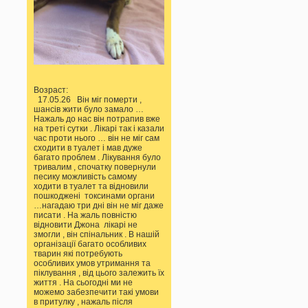
Возраст:
17.05.26 Він міг померти ,
шансів жити було замало …
Нажаль до нас він потрапив вже
на треті сутки . Лікарі так і казали
час проти нього … він не міг сам
сходити в туалет і мав дуже
багато проблем . Лікування було
тривалим , спочатку повернули
песику можливість самому
ходити в туалет та відновили
пошкоджені токсинами органи
…нагадаю три дні він не міг даже
писати . На жаль повністю
відновити Джона лікарі не
змогли , він спінальник . В нашій
організації багато особливих
тварин які потребують
особливих умов утримання та
піклування , від цього залежить їх
життя . На сьогодні ми не
можемо забезпечити такі умови
в притулку , нажаль після