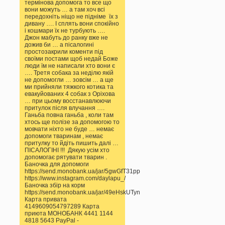
термінова допомога то все що
вони можуть … а там хоч всі
передохніть ніщо не підніме їх з
дивану …. І сплять вони спокійно
і кошмари їх не турбують ….
Джон мабуть до ранку вже не
дожив би … а пісалогині
простозакрили коменти під
своїми постами щоб недай Боже
люди їм не написали хто вони є
…. Третя собака за неділю якій
не допомогли … зовсім … а ще
ми прийняли тяжкого котика та
евакуйованих 4 собак з Оріхова
… при цьому восстанавлюючи
притулок після влучання ….
Ганьба повна ганьба , коли там
хтось ще полізе за допомогою то
мовчати ніхто не буде … немає
допомоги тваринам , немає
притулку то йдіть пишить далі …
ПІСАЛОГІНІ !!! Дякую усім хто
допомогає рятувати тварин .
Баночка для допомоги
https://send.monobank.ua/jar/5gwGfT31pp
https://www.instagram.com/daylapu_/
Баночка збір на корм
https://send.monobank.ua/jar/49eHskUTyn
Карта привата
4149609054797289 Карта
приюта МОНОБАНК 4441 1144
4818 5643 PayPal -