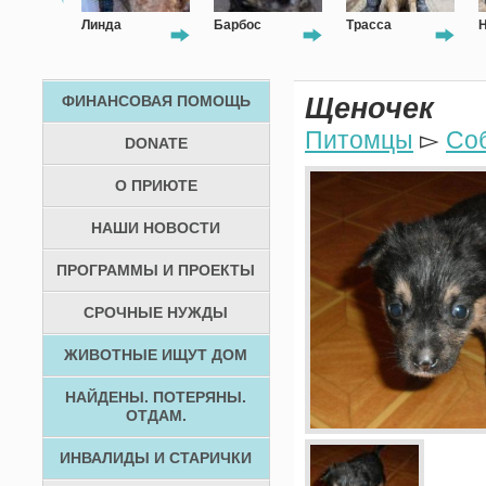
с
Линда
Барбос
Трасса
Н
ФИНАНСОВАЯ ПОМОЩЬ
Щеночек
Питомцы
▻
Со
DONATE
О ПРИЮТЕ
НАШИ НОВОСТИ
ПРОГРАММЫ И ПРОЕКТЫ
СРОЧНЫЕ НУЖДЫ
ЖИВОТНЫЕ ИЩУТ ДОМ
НАЙДЕНЫ. ПОТЕРЯНЫ.
ОТДАМ.
ИНВАЛИДЫ И СТАРИЧКИ