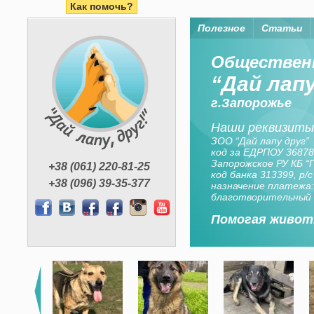
Как помочь?
Полезное
Статьи
Общественн
“Дай лапу
г.Запорожье
Наши реквизиты
ЗОО “Дай лапу друг”
код за ЕДРПОУ 3687
Запорожское РУ КБ “
+38 (061) 220-81-25
код банка 313399, р/
+38 (096) 39-35-377
назначение платежа:
благотворительный 
Помогая живот