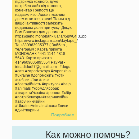
підтримка кожного, дуже
потрібен лайк від кожного,
коментар і репост! Це
надважливо. Адже з кожним
днем стає все важче! Тільки від
вашої активності залежить
подальша доля притулку Дякую
Вам Баночка для допомоги
https://send.monobank.ua/jar/5gwGfT31pp
https://www.instagram.com/daylapu_/
Тл.+380963935377 ( Вайбер ,
телеграмм ) Карта приюта
МОНОБАНК 4441 1144 4818
5643 Карта привата
4149609005895554 PayPal -
irinadidur57@gmail.com #dogs
#cats #zaporizhzhya #zaporizhia
#ukraine #допоможіть #коти
#собаки #їжи #лиси
#благодійність #притулок #help
#animals #кормдлясобак
#твариниУкраіна #репост #сбір
#потрібенкорм #тваринивійни
#заручникивійни
#UkraineAnimals #іжаки #лиси
#дикітварини
Подробнее
Как можно помочь?