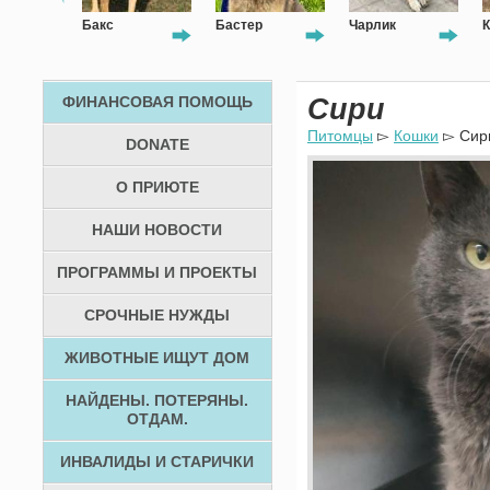
Бакс
Бастер
Чарлик
К
ФИНАНСОВАЯ ПОМОЩЬ
Сири
Питомцы
▻
Кошки
▻ Сир
DONATE
О ПРИЮТЕ
НАШИ НОВОСТИ
ПРОГРАММЫ И ПРОЕКТЫ
СРОЧНЫЕ НУЖДЫ
ЖИВОТНЫЕ ИЩУТ ДОМ
НАЙДЕНЫ. ПОТЕРЯНЫ.
ОТДАМ.
ИНВАЛИДЫ И СТАРИЧКИ