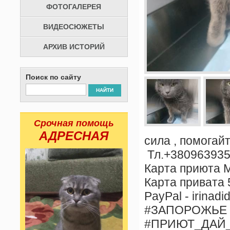
ФОТОГАЛЕРЕЯ
ВИДЕОСЮЖЕТЫ
АРХИВ ИСТОРИЙ
Поиск по сайту
НАЙТИ
Срочная помощь
АДРЕСНАЯ
сила , помогай
Тл.+3809639353
Карта приюта 
Карта привата
PayPal - irinad
#ЗАПОРОЖЬЕ
#ПРИЮТ_ДАЙ