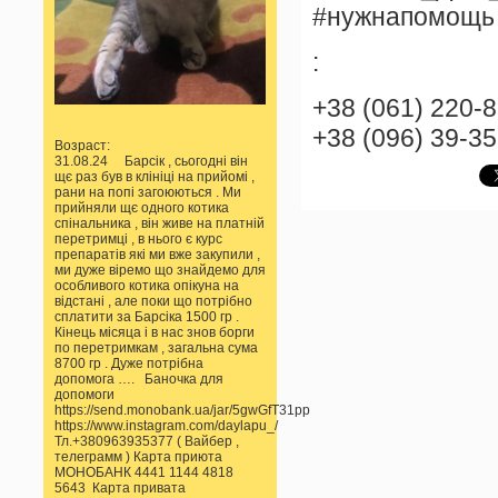
#нужнапомощь
:
+38 (061) 220-
+38 (096) 39-3
Возраст:
31.08.24 Барсік , сьогодні він
щє раз був в клініці на прийомі ,
рани на попі загоюються . Ми
прийняли щє одного котика
спінальника , він живе на платній
перетримці , в нього є курс
препаратів які ми вже закупили ,
ми дуже віремо що знайдемо для
особливого котика опікуна на
відстані , але поки що потрібно
сплатити за Барсіка 1500 гр .
Кінець місяца і в нас знов борги
по перетримкам , загальна сума
8700 гр . Дуже потрібна
допомога …. Баночка для
допомоги
https://send.monobank.ua/jar/5gwGfT31pp
https://www.instagram.com/daylapu_/
Тл.+380963935377 ( Вайбер ,
телеграмм ) Карта приюта
МОНОБАНК 4441 1144 4818
5643 Карта привата