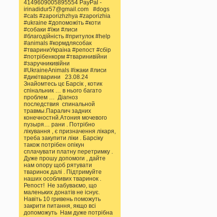
4149609005895554 PayPal -
irinadidur57@gmail.com #dogs
#cats #zaporizhzhya #zaporizhia
#ukraine #допоможіть #коти
#собаки #їжи #лиси
#благодійність #притулок #help
#animals #кормдлясобак
#твариниУкраіна #репост #сбір
#потрібенкорм #тваринивійни
#заручникивійни
#UkraineAnimals #іжаки #лиси
#дикітварини 23.08.24
Знайомтесь цє Барсік , котик
спінальник … в нього багато
проблем … Діагноз
последствия спинальной
травмы.Паралич задних
конечностнй.Атония мочевого
пузыря… рани . Потрібно
лікування , є призначення лікаря,
треба закупити ліки . Барсіку
також потрібен опікун
сплачувати платну перетримку .
Дуже прошу допомоги , дайте
нам опору щоб рятувати
тваринок далі . Підтримуйте
наших особливих тваринок .
Репост! Не забуваємо, що
маленьких донатів не існує.
Навіть 10 гривень поможуть
закрити питання, якщо всі
допоможуть Нам дуже потрібна