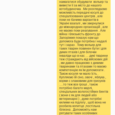
намагатися збудувати вольер та
вивести її за місто до нашого
котобудиночка . Ми розглядаємо
можливість передачі косулі до
спеціалізованих центрів , але
поки не бачимо варіантів в
Україні взагалі , ми звернулися
до міжнародних організацій , але
не маємо поки реагування . Але
війна і близькість фронту до
Запоріжжя показує нам що
допомога буде потрібна і надалі
тут і зараз . Тому вольер для
таких тварин повинен бути і для
диких птахів і для білочки
інваліди що в нас … дикі тварини
теж страждають від війскових дій
, ми давно працюємо з дикими
тваринами та птахами то маємо
компетенцію як їм допомогати .
Також косуля чи мало їсть .
Купляємо їй сіно, овочі , яблука ,
корми с злаковими для гризунів
….то теж все гроші , також
потрібно багато марлі,
спеціальних вологостійких бинтів
( вони є як для людей або
ветеринарні ) , дуже потрібні
килими на підлогу , щоб вона не
розбила копитце ,постільна
білизна . Допоможіть нам
рятувати таких особливих