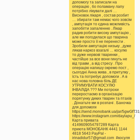
допомогу та записали на
операцію , бо поламану лапу
потрібно лікувати далі …
Висновок лікаря , состав розбит
… збирати там немає чого зовсім
, ампутація то єдина можливість
запобігти запаленню . Лікар
радив робити високу ампутацію ,
але ми погодилася що тварина
може просто її не перенести .
Зробили ампутацію низьку , дуже
лякав наркоз взагалі … косулю
то дуже нервові тваринки ,
частійше за все вони гинуть не
від травм , а від стресу . Про
операцію напишу окремо пост ,
сьогодні Анна жива , в притулку ,
їсть та потребує допомоги . А в
нас нова головна біль ДЕ
УТРИМУВАТИ КОСУЛЮ
ІНВАЛІДА ??? Ми потрохи
переростаємо в організацію
порятунку диких тварин та птахів
. Донатьте ми в розпачі . Баночка
для допомоги
https://send.monobank.ua/jar/5gwGfT3
https://www.instagram.com/daylapu_/
Карта привата
4149609054797289 Карта
приюта МОНОБАНК 4441 1144
4818 5643 PayPal -
irinadidur57@gmail.com #косуля