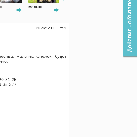
ик
Малыш
Пуговка
Гоша 2
30 окт 2011 17:59
есяца, мальчик, Снежок, будет
его.
20-81-25
9-35-377