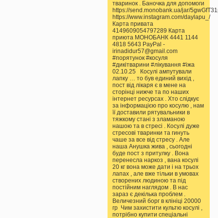
тваринок . Баночка для допомоги
https://send.monobank.ua/jar/5gwGfT3
https://www.instagram.com/daylapu_/
Карта привата
4149609054797289 Карта
приюта МОНОБАНК 4441 1144
4818 5643 PayPal -
irinadidur57@gmail.com
#порятунок #косуля
#дикітварини #лікування #іжа
02.10.25 Косулі ампутували
лапку … то був единий вихід ,
пост від лікаря є в мене на
сторінці нижче та по наших
інтернет ресурсах . Хто слідкує
за інформацією про косулю , нам
її доставили рятувальники в
тяжкому стані з зламаною
нашою та в стресі . Косулі дуже
стресові тваринки та гинуть
чаше за все від стресу . Але
наша Анушка жива , сьогодні
буде пост з притулку . Вона
перенесла наркоз , вана косулі
20 кг вона може дати і на трьох
лапах , але вже тільки в умовах
створених людиною та під
постійним наглядом . В нас
зараз є декілька проблем .
Величезний борг в клініці 20000
гр Чим захистити культю косулі ,
потрібно купити спеціальні