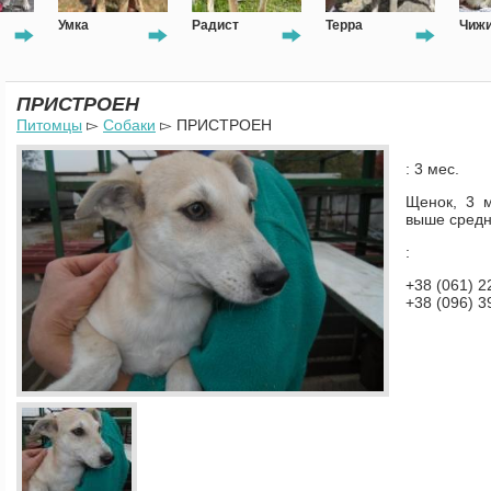
Умка
Радист
Терра
Чиж
ПРИСТРОЕН
Питомцы
▻
Собаки
▻ ПРИСТРОЕН
: 3 мес.
Щенок, 3 м
выше средн
:
+38 (061) 2
+38 (096) 3