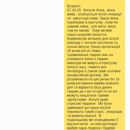
Возраст:
07.10.25 Косуля Анна , вона
жива , оговтується після операції
по ампутації ніжки. Зараз вона
перебуває в притулку , поки не
заживе ніжка , але жити вона
там не зможе . Тому ми вже
зараз шукаємо гроші на
будівництво вольеру для косулі
інваліду с теплою частиною та
зоною вигула. Наша організація
16 років рятує тяжко
травмованих тварин має на
утриманні багато тварин
інвалідів які живуть в притулку
багато часу і мають все
необхідне а також саме основне
професійний догляд . Ми
розуміємося на цих речах бо 16
років рятування майже кожного
дня та відкрита база даних
тварин де є всі історії то не всі
можуть пишатися такими
здобутками . Косулі дуже
стресові тварини . Ми були
здивовані що наша косуля
пережила такий стрес , операцію
та вижила взагалі . В
подальшому ми огороджуємо її
від контактів , за нею доглядає
майже одна людина і будемо