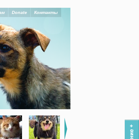
ам
Donate
Контакты
 себе!