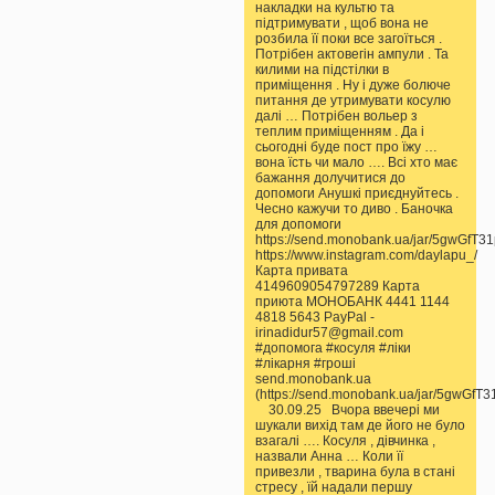
накладки на культю та
підтримувати , щоб вона не
розбила її поки все загоїться .
Потрібен актовегін ампули . Та
килими на підстілки в
приміщення . Ну і дуже болюче
питання де утримувати косулю
далі … Потрібен вольер з
теплим приміщенням . Да і
сьогодні буде пост про їжу …
вона їсть чи мало …. Всі хто має
бажання долучитися до
допомоги Анушкі приєднуйтесь .
Чесно кажучи то диво . Баночка
для допомоги
https://send.monobank.ua/jar/5gwGfT3
https://www.instagram.com/daylapu_/
Карта привата
4149609054797289 Карта
приюта МОНОБАНК 4441 1144
4818 5643 PayPal -
irinadidur57@gmail.com
#допомога #косуля #ліки
#лікарня #гроші
send.monobank.ua
(https://send.monobank.ua/jar/5gwGfT3
30.09.25 Вчора ввечері ми
шукали вихід там де його не було
взагалі …. Косуля , дівчинка ,
назвали Анна … Коли її
привезли , тварина була в стані
стресу , їй надали першу