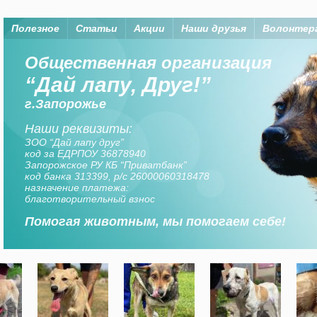
Полезное
Статьи
Акции
Наши друзья
Волонтер
Помогая животным, мы помогаем
Организация “Дай лапу, друг” существует на
средства членов организаци, а также
неравнодушных горожан