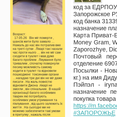
код за ЕДРПОУ
Запорожское Р
код банка 3133
назначение пл
Карта Приват-Б
Возраст:
17.05.26 Він міг померти ,
Money Gram, Wes
шансів жити було замало …
Нажаль до нас він потрапив вже
Zaporozhye, Did
на треті сутки . Лікарі так і казали
час проти нього … він не міг сам
Почтовый пер
сходити в туалет і мав дуже
багато проблем . Лікування було
отделение 690
тривалим , спочатку повернули
песику можливість самому
Посылки - Нова
ходити в туалет та відновили
пошкоджені токсинами органи
кг.) на имя Ди
…нагадаю три дні він не міг даже
писати . На жаль повністю
Пэйпэл - iryn
відновити Джона лікарі не
змогли , він спінальник . В нашій
назначение пе
організації багато особливих
тварин які потребують
покупка товара
особливих умов утримання та
піклування , від цього залежить їх
https://m.faceb
життя . На сьогодні ми не
можемо забезпечити такі умови
#ЗАПОРОЖЬЕ
в притулку , нажаль після