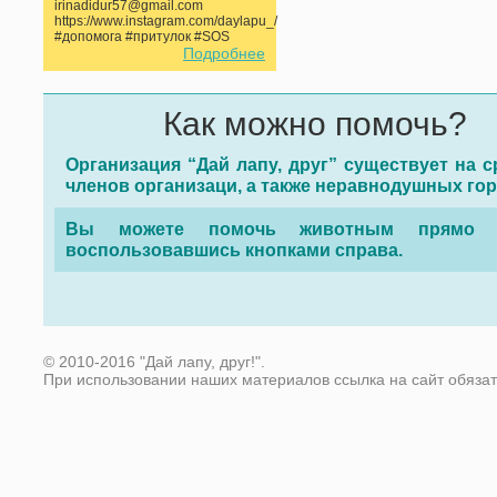
irinadidur57@gmail.com
https://www.instagram.com/daylapu_/
#допомога #притулок #SOS
Подробнее
Как можно помочь?
Организация “Дай лапу, друг” существует на с
членов организаци, а также неравнодушных го
Вы можете помочь животным прямо с
воспользовавшись кнопками справа.
© 2010-2016 "Дай лапу, друг!".
При использовании наших материалов ссылка на сайт обяза