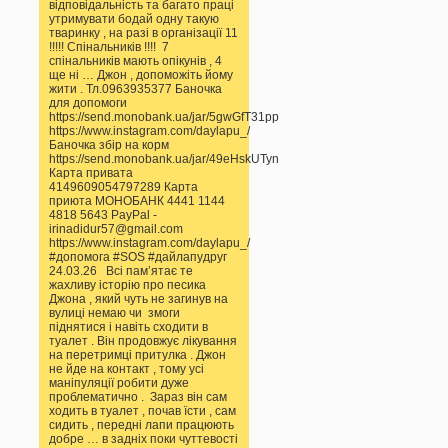
відповідальність та багато праці
утримувати бодай одну такую
тваринку , на разі в організації 11
!!!!! Спінальників !!!! 7
спінальників мають опікунів , 4
ще ні … Джон , допоможіть йому
жити . Тл.0963935377 Баночка
для допомоги
https://send.monobank.ua/jar/5gwGfT31pp
https://www.instagram.com/daylapu_/
Баночка збір на корм
https://send.monobank.ua/jar/49eHskUTyn
Карта привата
4149609054797289 Карта
приюта МОНОБАНК 4441 1144
4818 5643 PayPal -
irinadidur57@gmail.com
https://www.instagram.com/daylapu_/
#допомога #SOS #дайлапудруг
24.03.26 Всі памʼятає те
жахливу історію про песика
Джона , який чуть не загинув на
вулиці немаю чи змоги
піднятися і навіть сходити в
туалет . Він продовжує лікування
на перетримці притулка . Джон
не йде на контакт , тому усі
маніпуляції робити дуже
проблематично . Зараз він сам
ходить в туалет , почав їсти , сам
сидить , передні лапи працюють
добре … в задніх поки чуттевості