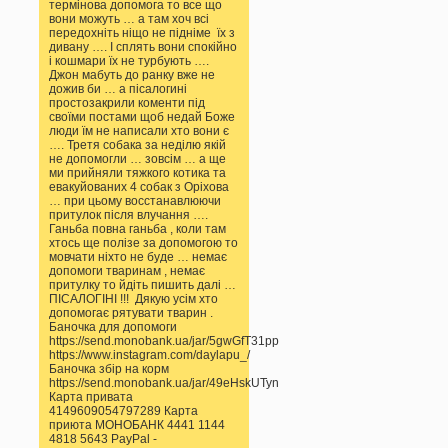
термінова допомога то все що
вони можуть … а там хоч всі
передохніть ніщо не підніме їх з
дивану …. І сплять вони спокійно
і кошмари їх не турбують ….
Джон мабуть до ранку вже не
дожив би … а пісалогині
простозакрили коменти під
своїми постами щоб недай Боже
люди їм не написали хто вони є
…. Третя собака за неділю якій
не допомогли … зовсім … а ще
ми прийняли тяжкого котика та
евакуйованих 4 собак з Оріхова
… при цьому восстанавлюючи
притулок після влучання ….
Ганьба повна ганьба , коли там
хтось ще полізе за допомогою то
мовчати ніхто не буде … немає
допомоги тваринам , немає
притулку то йдіть пишить далі …
ПІСАЛОГІНІ !!! Дякую усім хто
допомогає рятувати тварин .
Баночка для допомоги
https://send.monobank.ua/jar/5gwGfT31pp
https://www.instagram.com/daylapu_/
Баночка збір на корм
https://send.monobank.ua/jar/49eHskUTyn
Карта привата
4149609054797289 Карта
приюта МОНОБАНК 4441 1144
4818 5643 PayPal -