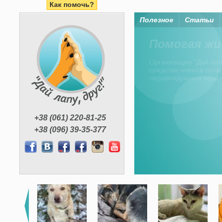
Как помочь?
Полезное
Статьи
Помогая жи
Организация “Дай лапу
средства членов орган
неравнодушных горо
+38 (061) 220-81-25
+38 (096) 39-35-377