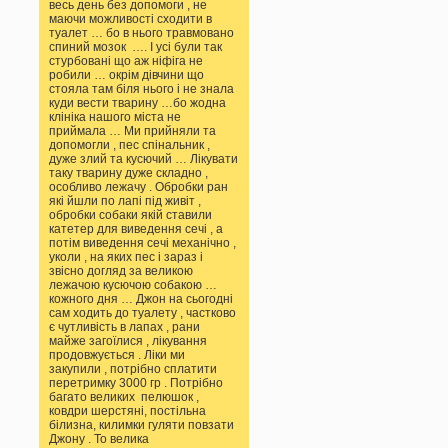
весь день без допомоги , не
маючи можливості сходити в
туалет … бо в нього травмовано
спиний мозок …. І усі були так
стурбовані що аж ніфіга не
робили … окрім дівчини що
стояла там біля нього і не знала
куди вести тварину …бо жодна
клініка нашого міста не
приймала … Ми прийняли та
допомогли , пес спінальник ,
дуже злий та кусючий … Лікувати
таку тварину дуже складно ,
особливо лежачу . Обробки ран
які йшли по лапі під живіт ,
обробки собаки якій ставили
катетер для виведення сечі , а
потім виведення сечі механічно ,
уколи , на яких пес і зараз і
звісно догляд за великою
лежачою кусючою собакою …
кожного дня … Джон на сьогодні
сам ходить до туалету , частково
є чутливість в лапах , рани
майже загоїлися , лікування
продовжується . Ліки ми
закупили , потрібно сплатити
перетримку 3000 гр . Потрібно
багато великих пелюшок ,
ковдри шерстяні, постільна
білизна, килимки гуляти повзати
Джону . То велика