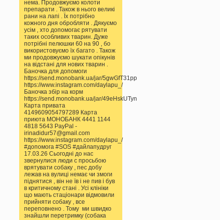
нема. Продовжуємо колоти
препарати . Також в нього великі
рани на лапі . Їх потрібно
кожного дня обробляти . Дякуємо
усім , хто допомогає рятувати
таких особливих тварин. Дуже
потрібні пелюшки 60 на 90 , бо
використовуємо їх багато . Також
ми продовжуємо шукати опікунів
на відстані для нових тварин .
Баночка для допомоги
https://send.monobank.ua/jar/5gwGfT31pp
https://www.instagram.com/daylapu_/
Баночка збір на корм
https://send.monobank.ua/jar/49eHskUTyn
Карта привата
4149609054797289 Карта
приюта МОНОБАНК 4441 1144
4818 5643 PayPal -
irinadidur57@gmail.com
https://www.instagram.com/daylapu_/
#допомога #SOS #дайлапудруг
17.03.26 Сьогодні до нас
звернулися люди с просьбою
врятувати собаку , пес добу
лежав на вулиці немає чи змоги
піднятися , він не їв і не пив і був
в критичному стані . Усі клініки
що мають стаціонари відмовили
прийняти собаку , все
переповнено . Тому ми швидко
знайшли перетримку (собака