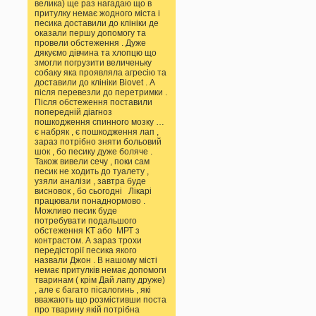
велика) ще раз нагадаю що в
притулку немає жодного міста і
песика доставили до клініки де
оказали першу допомогу та
провели обстеження . Дуже
дякуємо дівчина та хлопцю що
змогли погрузити величеньку
собаку яка проявляла агресію та
доставили до клініки Biovet . А
після перевезли до перетримки .
Після обстеження поставили
попередній діагноз
пошкодження спинного мозку …
є набряк , є пошкодження лап ,
зараз потрібно зняти больовий
шок , бо песику дуже боляче .
Також вивели сечу , поки сам
песик не ходить до туалету ,
узяли аналізи , завтра буде
висновок , бо сьогодні Лікарі
працювали понаднормово .
Можливо песик буде
потребувати подальшого
обстеження КТ або МРТ з
контрастом. А зараз трохи
передісторії песика якого
назвали Джон . В нашому місті
немає притулків немає допомоги
тваринам ( крім Дай лапу друже)
, але є багато пісалогинь , які
вважають що розмістивши поста
про тварину якій потрібна