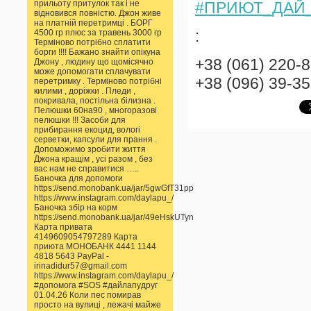
#ПРИЮТ_ДАЙ
прильоту притулок так і не
відновився повністю. Джон живе
на платній перетримці . БОРГ
:
4500 гр плюс за травень 3000 гр
Терміново потрібно сплатити
борги !!!! Бажано знайти опікуна
+38 (061) 220-
Джону , людину що щомісячно
може допомогати сплачувати
+38 (096) 39-3
перетримку . Терміново потрібні
килими , доріжки . Пледи ,
покривала, постільна білизна .
Пелюшки 60на90 , многоразові
пелюшки !!! Засоби для
прибирання екоцид, вологі
серветки, капсули для прання .
Допоможимо зробити життя
Джона кращім , усі разом , без
вас нам не справитися …..
Баночка для допомоги
https://send.monobank.ua/jar/5gwGfT31pp
https://www.instagram.com/daylapu_/
Баночка збір на корм
https://send.monobank.ua/jar/49eHskUTyn
Карта привата
4149609054797289 Карта
приюта МОНОБАНК 4441 1144
4818 5643 PayPal -
irinadidur57@gmail.com
https://www.instagram.com/daylapu_/
#допомога #SOS #дайлапудруг
01.04.26 Коли пес помирав
просто на вулиці , лежачі майже