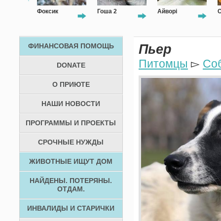
Фоксик
Гоша 2
Айворі
Ося
ФИНАНСОВАЯ ПОМОЩЬ
Пьер
Питомцы
▻
Со
DONATE
О ПРИЮТЕ
НАШИ НОВОСТИ
ПРОГРАММЫ И ПРОЕКТЫ
СРОЧНЫЕ НУЖДЫ
ЖИВОТНЫЕ ИЩУТ ДОМ
НАЙДЕНЫ. ПОТЕРЯНЫ.
ОТДАМ.
ИНВАЛИДЫ И СТАРИЧКИ