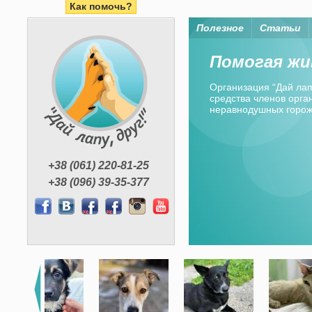
Как помочь?
Полезное
Статьи
Помогая жи
Организация “Дай лапу
средства членов орган
неравнодушных горо
+38 (061) 220-81-25
+38 (096) 39-35-377