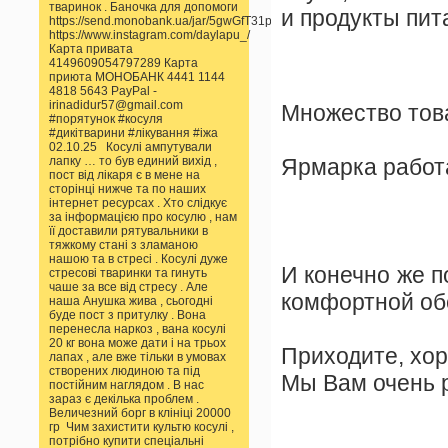
тваринок . Баночка для допомоги
и продукты пит
https://send.monobank.ua/jar/5gwGfT31pp
https://www.instagram.com/daylapu_/
Карта привата
4149609054797289 Карта
приюта МОНОБАНК 4441 1144
4818 5643 PayPal -
irinadidur57@gmail.com
Множество тов
#порятунок #косуля
#дикітварини #лікування #іжа
02.10.25 Косулі ампутували
лапку … то був единий вихід ,
Ярмарка работа
пост від лікаря є в мене на
сторінці нижче та по наших
інтернет ресурсах . Хто слідкує
за інформацією про косулю , нам
її доставили рятувальники в
тяжкому стані з зламаною
нашою та в стресі . Косулі дуже
И конечно же п
стресові тваринки та гинуть
чаше за все від стресу . Але
комфортной обс
наша Анушка жива , сьогодні
буде пост з притулку . Вона
перенесла наркоз , вана косулі
20 кг вона може дати і на трьох
Приходите, хо
лапах , але вже тільки в умовах
створених людиною та під
Мы Вам очень р
постійним наглядом . В нас
зараз є декілька проблем .
Величезний борг в клініці 20000
гр Чим захистити культю косулі ,
потрібно купити спеціальні