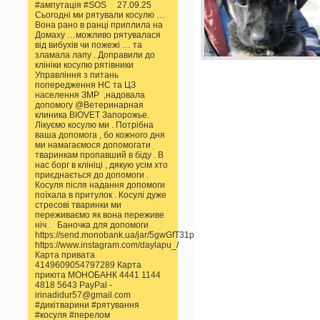
#ампутація #SOS 27.09.25
Сьогодні ми рятували косулю …
Вона рано в ранці приплила на
Домаху …можливо рятувалася
від вибухів чи пожежі … та
зламала лапу . Доправили до
клініки косулю рятівники
Управління з питань
попередження НС та ЦЗ
населення ЗМР ,надовала
допомогу @Ветеринарная
клиника BIOVET Запорожье.
Лікуємо косулю ми . Потрібна
ваша допомога , бо кожного дня
ми намагаємося допомогати
тваринкам пропавший в біду . В
нас борг в клініці , дякую усім хто
приєднається до допомоги .
Косуля після надання допомоги
поїхала в притулок . Косулі дуже
стресові тваринки ми
переживаємо як вона переживе
ніч . Баночка для допомоги
https://send.monobank.ua/jar/5gwGfT31pp
https://www.instagram.com/daylapu_/
Карта привата
4149609054797289 Карта
приюта МОНОБАНК 4441 1144
4818 5643 PayPal -
irinadidur57@gmail.com
#дикітварини #рятування
#косуля #перелом