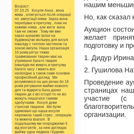
нашим меньшим
Возраст:
07.10.25 Косуля Анна , вона
жива , оговтується після операції
Но, как сказал
по ампутації ніжки. Зараз вона
перебуває в притулку , поки не
заживе ніжка , але жити вона
Аукцион состои
там не зможе . Тому ми вже
зараз шукаємо гроші на
желает принят
будівництво вольеру для косулі
подготовку и п
інваліду с теплою частиною та
зоною вигула. Наша організація
16 років рятує тяжко
1. Дидур Ирина
травмованих тварин має на
утриманні багато тварин
інвалідів які живуть в притулку
2. Гушилова На
багато часу і мають все
необхідне а також саме основне
професійний догляд . Ми
Проведение аук
розуміємося на цих речах бо 16
років рятування майже кожного
страницах наш
дня та відкрита база даних
тварин де є всі історії то не всі
участие (с
можуть пишатися такими
здобутками . Косулі дуже
благотворит
стресові тварини . Ми були
здивовані що наша косуля
организации.
пережила такий стрес , операцію
та вижила взагалі . В
подальшому ми огороджуємо її
від контактів , за нею доглядає
майже одна людина і будемо