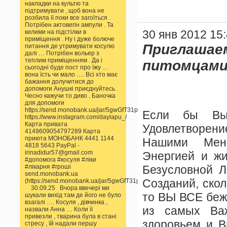
накладки на культю та
підтримувати , щоб вона не
розбила її поки все загоїться .
Потрібен актовегін ампули . Та
30 янв 2012 15
килими на підстілки в
приміщення . Ну і дуже болюче
Приглашае
питання де утримувати косулю
далі … Потрібен вольер з
теплим приміщенням . Да і
питомцами 
сьогодні буде пост про їжу …
вона їсть чи мало …. Всі хто має
бажання долучитися до
допомоги Анушкі приєднуйтесь .
Чесно кажучи то диво . Баночка
для допомоги
https://send.monobank.ua/jar/5gwGfT31pp
Если бы Вы
https://www.instagram.com/daylapu_/
Карта привата
Удовлетворен
4149609054797289 Карта
приюта МОНОБАНК 4441 1144
Нашими Мень
4818 5643 PayPal -
irinadidur57@gmail.com
Энергией и жи
#допомога #косуля #ліки
#лікарня #гроші
Безусловной 
send.monobank.ua
Созданий, скол
(https://send.monobank.ua/jar/5gwGfT31pp)
30.09.25 Вчора ввечері ми
то ВЫ ВСЕ бежа
шукали вихід там де його не було
взагалі …. Косуля , дівчинка ,
из самых Важ
назвали Анна … Коли її
привезли , тварина була в стані
здоровьем и В
стресу , їй надали першу