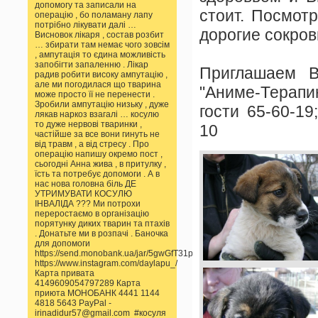
допомогу та записали на
стоит. Посмот
операцію , бо поламану лапу
потрібно лікувати далі …
дорогие сокро
Висновок лікаря , состав розбит
… збирати там немає чого зовсім
, ампутація то єдина можливість
запобігти запаленню . Лікар
Приглашаем В
радив робити високу ампутацію ,
але ми погодилася що тварина
"Аниме-Терапи
може просто її не перенести .
Зробили ампутацію низьку , дуже
гости 65-60-19
лякав наркоз взагалі … косулю
то дуже нервові тваринки ,
10
частійше за все вони гинуть не
від травм , а від стресу . Про
операцію напишу окремо пост ,
сьогодні Анна жива , в притулку ,
їсть та потребує допомоги . А в
нас нова головна біль ДЕ
УТРИМУВАТИ КОСУЛЮ
ІНВАЛІДА ??? Ми потрохи
переростаємо в організацію
порятунку диких тварин та птахів
. Донатьте ми в розпачі . Баночка
для допомоги
https://send.monobank.ua/jar/5gwGfT31pp
https://www.instagram.com/daylapu_/
Карта привата
4149609054797289 Карта
приюта МОНОБАНК 4441 1144
4818 5643 PayPal -
irinadidur57@gmail.com #косуля