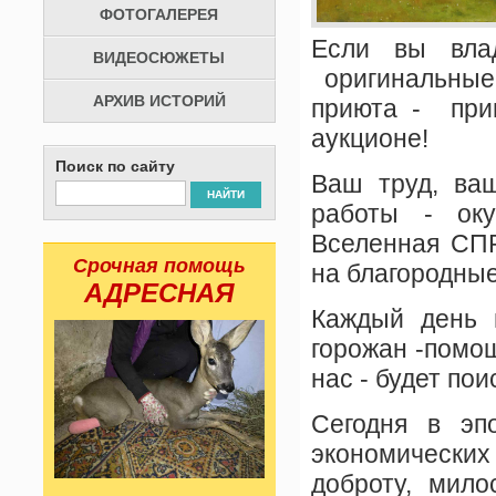
ФОТОГАЛЕРЕЯ
Если вы влад
ВИДЕОСЮЖЕТЫ
оригинальные
АРХИВ ИСТОРИЙ
приюта - при
аукционе!
Поиск по сайту
Ваш труд, ва
НАЙТИ
работы - оку
Вселенная СП
Срочная помощь
на благородные
АДРЕСНАЯ
Каждый день
горожан -помо
нас - будет по
Сегодня в эп
экономически
доброту, мило