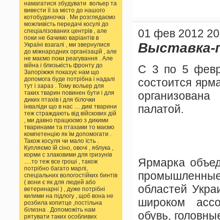
намагатися збудувати вольер та
вивести її за місто до нашого
котобудиночка . Ми розглядаємо
можливість передачі косулі до
01 фев 2012 20
спеціалізованих центрів , але
поки не бачимо варіантів в
Выставка-
Україні взагалі , ми звернулися
до міжнародних організацій , але
не маємо поки реагування . Але
війна і близькість фронту до
С 3 по 5 февр
Запоріжжя показує нам що
допомога буде потрібна і надалі
состоится ярм
тут і зараз . Тому вольер для
таких тварин повинен бути і для
организован
диких птахів і для білочки
палатой.
інваліди що в нас … дикі тварини
теж страждають від війскових дій
, ми давно працюємо з дикими
тваринами та птахами то маємо
компетенцію як їм допомогати .
Також косуля чи мало їсть .
Купляємо їй сіно, овочі , яблука ,
корми с злаковими для гризунів
Ярмарка объед
….то теж все гроші , також
потрібно багато марлі,
промышленные 
спеціальних вологостійких бинтів
( вони є як для людей або
областей Укра
ветеринарні ) , дуже потрібні
килими на підлогу , щоб вона не
широком ассо
розбила копитце ,постільна
білизна . Допоможіть нам
обувь, головны
рятувати таких особливих