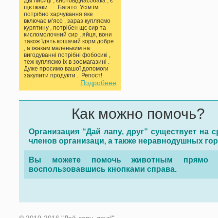
Дві лисиці , єнотовіднасобака , є
щє іжаки …. Багато Усім ім
потрібно харчування яке
включає мʼясо , зараз купляємо
курятину , потрібен щє сир та
кисломолочний сир , яйця, вони
також їдять кошачий корм добре
, а іжакам маленьким на
вигодуванні потрібні фобосикі ,
теж купляємо іх в зоомагазині .
Дуже просимо вашої допомоги
закупити продукти . Репост!
Подробнее
Как можно помочь?
Организация “Дай лапу, друг” существует на с
членов организаци, а также неравнодушных го
Вы можете помочь животным прямо с
воспользовавшись кнопками справа.
© 2010-2016 "Дай лапу, друг!".