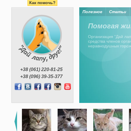
Как помочь?
Полезное
Статьи
Помогая жи
Организация “Дай лапу
средства членов орган
неравнодушных горо
+38 (061) 220-81-25
+38 (096) 39-35-377