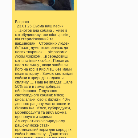
Возраст:
23.01.25 Сьома наш песик
….єнотовідна собака , живе в
котобудиночку вже шість років ,
він стерилізований та
вакцинован . Сторонніх людей
боїться , дуже тяжко звикає до
нових тваринок … ріс разом с
лісом Жоріком …в середовищі
котів та інших собак . Попав до
нас з маличку , люди знайшли
його на косі в Кирілівці без мами
після шторму . Зимою єнотовідні
собаки в природі впадають в
сплячку …. Наш не впадає …але
50% ваги в зимку добирає
обовʼязково . Годування
єнотовидного собаки: м'ясо;
риба; злаки; овочі; фрукти 40%
денного раціону має становити
білкова їжа. М'ясо, субпродукти,
морепродукти та рибу можна
пропонувати сирими.
Альтернативою природному
раціону може стати
промисловий корм для середніх
собак із магазину…Додатково