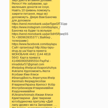
звірі дають вітамінні добавки.
Репост! Не забуваємо, що
маленьких донатів не існує.
Навіть 10 гривень поможуть
закрити питання, якщо всі
допоможуть Дякую Вам Баночка
для допомоги
https://send.monobank.ua/jar/5gwGfT31pp
https://www.instagram.com/daylapu_/
Баночка на будки та вольери
https://send.monobank.ua/jar/3dH5RjwqSS
Тл.+380963935377 ( Вайбер ,
телеграмм )
https://www.facebook.com/daylapu
Сайт організації http://day-lapu-
drug.zp.ua/ Карта приюта
МОНОБАНК 4441 1144 4818
5643 Карта привата
4149609005895554 PayPal -
irinadidur57@gmail.com
#helpdog #helpcat #zaporizhzhya
#ukraine #допоможіть #коти
#собаки #їжи #лиси
#благодійність #притулок #help
#animals #кормдлясобак
#твариниУкраіна #репост #сбір
#потрібенкорм #тваринивійни
#заручникивійни
#UkraineAnimals #іжаки #лиси
#дикітварини Дикі тваринки
котобудиночка притулку «Дай
лапу друже» міста Запоріжжя ….