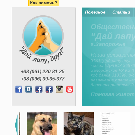
Как помочь?
Полезное
Статьи
Помогая жи
Организация “Дай лапу
средства членов орган
неравнодушных горо
+38 (061) 220-81-25
+38 (096) 39-35-377