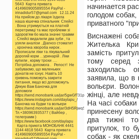
5643 Карта привата
начинается ра
4149609005895554 PayPal -
irinadidur57@gmail.com 12.11.24
голодом собак,
На прийом до лікаря їздила
наша кішечка спінальник Спейсі
приватного "при
. Вона утримується на платній
перетримці та має проблеми зі
Виснажені соба
здоров’ям бо мала значні травми
. Спейсі видалили два зуби , та
Жителька Кри
узяли аналізи . Діагноз стоматит
, хронічна хвороба нирок .
замість приту
Прописали ліки та лікувальний
дорогий корм …уринарій . Ліки
тому серед з
купили , корму трохи ….
Потрібна допомога . Репост! Не
заходилась о
забуваємо, що маленьких
донатів не існує. Навіть 10
заявила, що в 
гривень поможуть закрити
питання, якщо всі допоможуть
вольєри. Воло
Дякую Вам Баночка для
допомоги
жінці, але нев
https://send.monobank.ua/jar/5gwGfT31pp
https://www.instagram.com/daylapu_/
На часі собаки
Баночка на будки та вольери
https://send.monobank.ua/jar/3dH5RjwqSS
принесену воло
Тл.+380963935377 ( Вайбер ,
телеграмм )
два тижні то
https://www.facebook.com/daylapu
Карта приюта МОНОБАНК 4441
притулок, то 
1144 4818 5643 Карта привата
4149609005895554 PayPal -
собак - як ске
irinadidur57@gmail.com