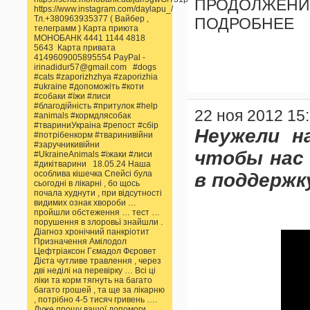
ПРОДОЛЖЕ
https://www.instagram.com/daylapu_/
Тл.+380963935377 ( Вайбер ,
ПОДРОБНЕЕ
телеграмм ) Карта приюта
МОНОБАНК 4441 1144 4818
5643 Карта привата
4149609005895554 PayPal -
irinadidur57@gmail.com #dogs
#cats #zaporizhzhya #zaporizhia
#ukraine #допоможіть #коти
#собаки #їжи #лиси
#благодійність #притулок #help
22 ноя 2012 15
#animals #кормдлясобак
#твариниУкраіна #репост #сбір
Неужели н
#потрібенкорм #тваринивійни
#заручникивійни
чтобы нас 
#UkraineAnimals #іжаки #лиси
#дикітварини 18.05.24 Наша
особлива кішечка Спейсі була
в поддержк
сьогодні в лікарні , бо щось
почала худнути , при відсутності
видимих ознак хвороби …
пройшли обстеження … тест …
порушення в злоровьї знайшли .
Діагноз хронічний панкріотит
Призначення Амілодол
Цефтріаксон Гємадол Фєровет
Дієта чутливе травлення , через
дві неділі на перевірку … Всі ці
ліки та корм тягнуть на багато
багато грошей , та ще за лікарню
, потрібно 4-5 тисяч гривень ….
Дуже прошу вашої допомоги …