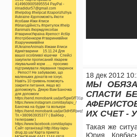
4149609005895554 PayPal -
irinadidur57@gmail.com
#helpdog #helpcat #zaporizhzhya
#ukraine #допоможіть #коти
#собаки #їжи #лиси
#благодійність #притулок #help
#animals #кормдлясобак
#твариниУкраіна #репост #сбір
#потрібенкорм #тваринивійни
#заручникивійни
#UkraineAnimals #іжаки #лиси
#дикітварини 15.11.24 Для
вашої особливої кішечки Спейсі
закупили прописаний лікарем
лікувальний корм ….. просимо
підтримувати лікування тваринок
. Репост! Не забуваємо, що
18 дек 2012 10
маленьких донатів не існує.
Навіть 10 гривень поможуть
МЫ ОБЯЗА
закрити питання, якщо всі
допоможуть Дякую Вам Баночка
СПАСТИ Б
для допомоги
https://send.monobank.ua/jar/5gwGfT31pp
АФЕРИСТО
https://www.instagram.com/daylapu_/
Баночка на будки та вольери
https://send.monobank.ua/jar/3dH5RjwqSS
ИХ СЧЕТ - 
Тл.+380963935377 ( Вайбер ,
телеграмм )
https://www.facebook.com/daylapu
Такая же ситу
Сайт організації http://day-lapu-
drug.zp.ua/ Карта приюта
Юрия Ковбас
МОНОБАНК 4441 1144 4818