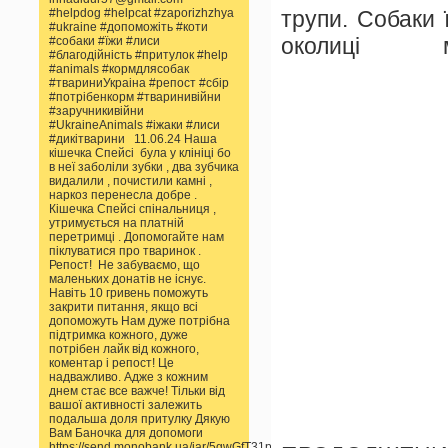
#helpdog #helpcat #zaporizhzhya
трупи. Собаки 
#ukraine #допоможіть #коти
околиці 
#собаки #їжи #лиси
#благодійність #притулок #help
#animals #кормдлясобак
#твариниУкраіна #репост #сбір
#потрібенкорм #тваринивійни
#заручникивійни
#UkraineAnimals #іжаки #лиси
#дикітварини 11.06.24 Наша
кішечка Спейсі була у клініці бо
в неї заболіли зубки , два зубчика
видалили , почистили камні ,
наркоз перенесла добре .
Кішечка Спейсі спінальниця ,
утримується на платній
перетримці . Допомогайте нам
піклуватися про тваринок .
Репост! Не забуваємо, що
маленьких донатів не існує.
Навіть 10 гривень поможуть
закрити питання, якщо всі
допоможуть Нам дуже потрібна
підтримка кожного, дуже
потрібен лайк від кожного,
коментар і репост! Це
надважливо. Адже з кожним
днем стає все важче! Тільки від
вашої активності залежить
подальша доля притулку Дякую
Вам Баночка для допомоги
https://send.monobank.ua/jar/5gwGfT31pp