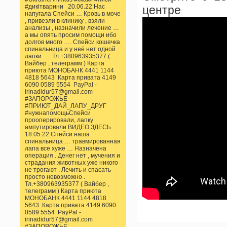
#дикітварини 20.06.22 Нас
центре
напугала Спейси … Кровь в моче
, привезли в клинику , взяли
анализы , назначили лечение …
а мы опять просим помощи ибо
долгов много …. Спейси кошечка
спинальница и у неё нет одной
лапки …. Тл.+380963935377 (
Вайбер , телеграмм ) Карта
приюта МОНОБАНК 4441 1144
4818 5643 Карта привата 4149
6090 0589 5554 PayPal -
irinadidur57@gmail.com
#ЗАПОРОЖЬЕ
#ПРИЮТ_ДАЙ_ЛАПУ_ДРУГ
#нужнапомощьСпейси
прооперировали, лапку
ампутировали ВИДЕО ЗДЕСЬ
18.05.22 Спейси наша
спинальница … травмированная
лапа все хуже … Назначена
операция . Денег нет , мучения и
страдания животных уже никого
не трогают . Лечить и спасать
просто невозможно .
Тл.+380963935377 ( Вайбер ,
телеграмм ) Карта приюта
МОНОБАНК 4441 1144 4818
5643 Карта привата 4149 6090
0589 5554 PayPal -
irinadidur57@gmail.com
#ЗАПОРОЖЬЕ