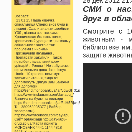
28 дек 2012 21
СМИ о нас
друг в обл
Возраст:
23.01.25 Наша кішечка
спінальниця Спейсі знов була в
лікарні . Сдали аналізи ,зробили
Смотрите с 1
УЗД , діагноз все теж саме
Хроническая болезнь почек,
животным - м
хронический уроцистит, нажаль у
саінальників часто є такі
библиотеке им
проблеми з нирками .
Призначили лікування .
защите животны
Препарати закупили . Також
потрібен лікувальний корм
урінарій . Репост! Не забуваємо,
що маленьких донатів не існує.
Навіть 10 гривень поможуть
закрити питання, якщо всі
допоможуть Дякую Вам Баночка
для допомоги
https://send.monobank.ua/jar/5gwGfT31pp
https://www.instagram.com/daylapu_/
Баночка на будки та вольери
https://send.monobank.ua/jar/3dH5RjwqSS
Тл.+380963935377 ( Вайбер ,
телеграмм )
https://www.facebook.com/daylapu
Сайт організації http://day-lapu-
drug.zp.ua/ Карта приюта
МОНОБАНК 4441 1144 4818
5643 Карта привата