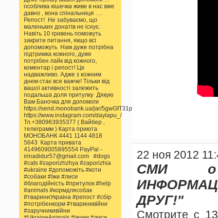
особлива кішечка живе в нас вже
давно , вона спінальниця ….
Репост! Не забуваємо, що
маленьких донатів не існує.
Навіть 10 гривень поможуть
закрити питання, якщо всі
допоможуть Нам дуже потрібна
підтримка кожного, дуже
потрібен лайк від кожного,
коментар і репост! Це
надважливо. Адже з кожним
днем стає все важче! Тільки від
вашої активності залежить
подальша доля притулку Дякую
Вам Баночка для допомоги
https://send.monobank.ua/jar/5gwGfT31pp
https://www.instagram.com/daylapu_/
Тл.+380963935377 ( Вайбер ,
телеграмм ) Карта приюта
МОНОБАНК 4441 1144 4818
5643 Карта привата
4149609005895554 PayPal -
22 ноя 2012 11
irinadidur57@gmail.com #dogs
#cats #zaporizhzhya #zaporizhia
СМИ о
#ukraine #допоможіть #коти
#собаки #їжи #лиси
ИНФОРМАЦ
#благодійність #притулок #help
#animals #кормдлясобак
ДРУГ!"
#твариниУкраіна #репост #сбір
#потрібенкорм #тваринивійни
#заручникивійни
Смотрите с 1
#UkraineAnimals #іжаки #лиси