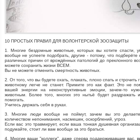
10 ПРОСТЫХ ПРАВИЛ ДЛЯ ВОЛОНТЕРСКОЙ ЗООЗАЩИТЫ
1. Многие бездомные животные, которых вы хотите спасти, у
вообще не успеете подобрать, другие - потому, что подберёте 
различных причин от врождённых патологий до преклонного воз
можете сохранить жизни ВСЕМ.
Вы не можете отменить смертность животных.
2. От того, что вы будете охать, плакать, плохо спать и строчит
животному легче не станет. Примите это как факт. Это не п
вашей энергии на неконструктивные эмоции, зачем-то ну
животным. Более того, многих это нытьё будет раздражать 
помогать.
Учитесь держать себя в руках.
3. Многие люди вообще не поймут, зачем вы это делаете
количеством непонимания, насмешек, оскорблений, угроз.
Если вас это травмирует, если ваша тонкая душевная организа
подумайте, стоит ли вам вообще за это браться.
4. Многие ваши "коллеги", даже сперва поддерживавшие вас, в