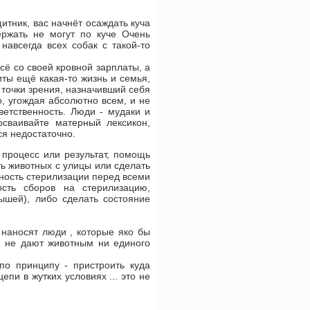
щитник, вас начнёт осаждать куча
ржать не могут по куче Очень
авсегда всех собак с такой-то
всё со своей кровной зарплаты, а
иты ещё какая-то жизнь и семья,
х точки зрения, назначивший себя
, угождая абсолютно всем, и не
ветственность. Люди - мудаки и
осваивайте матерный лексикон,
ся недостаточно.
 процесс или результат, помощь
ь животных с улицы или сделать
ичность стерилизации перед всеми
сть сборов на стерилизацию,
ышей), либо сделать состояние
 наносят люди , которые яко бы
 и не дают животным ни единого
по принципу - пристроить куда
епи в жутких условиях ... это не