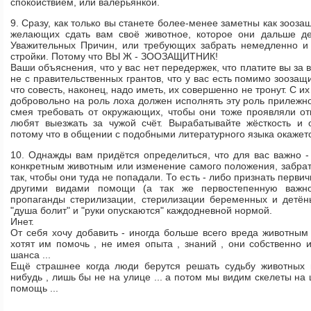
спокойствием, или валерьянкой.
9. Сразу, как только вы станете более-менее заметны как зооза
желающих сдать вам своё животное, которое они дальше де
Уважительных Причин, или требующих забрать немедленно и н
стройки. Потому что ВЫ Ж - ЗООЗАЩИТНИК!
Ваши объяснения, что у вас нет передержек, что платите вы за 
не с правительственных грантов, что у вас есть помимо зоозащ
что совесть, наконец, надо иметь, их совершенно не тронут. С и
добровольно на роль лоха должен исполнять эту роль прилежно
смея требовать от окружающих, чтобы они тоже проявляли от
любят выезжать за чужой счёт. Вырабатывайте жёсткость и 
потому что в общении с подобными литературного языка окажет
10. Однажды вам придётся определиться, что для вас важно -
конкретным животным или изменение самого положения, забрат
так, чтобы они туда не попадали. То есть - либо признать перв
другими видами помощи (а так же первостепенную важно
пропаганды стерилизации, стерилизации беременных и детён
"душа болит" и "руки опускаются" каждодневной нормой.
Инет.
От себя хочу добавить - иногда больше всего вреда животным
хотят им помочь , не имея опыта , знаний , они собственно
шанса ...
Ещё страшнее когда люди берутся решать судьбу животных 
нибудь , лишь бы не на улице ... а потом мы видим скелеты на ц
помощь ...