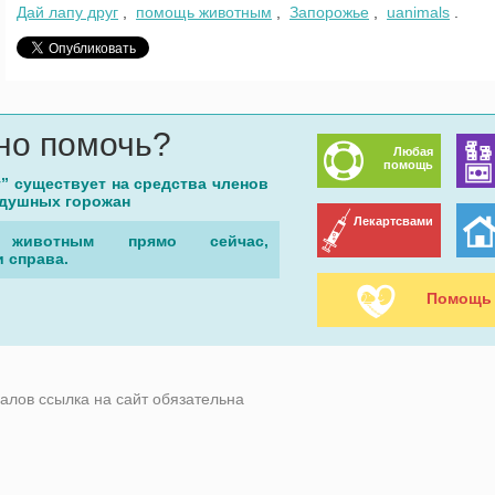
Дай лапу друг
,
помощь животным
,
Запорожье
,
uanimals
.
но помочь?
Любая
помощь
г” существует на средства членов
одушных горожан
Лекартсвами
животным прямо сейчас,
 справа.
Помощь 
алов ссылка на сайт обязательна