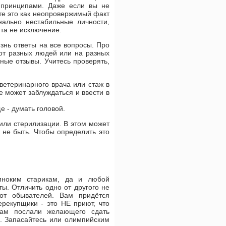
 принципами. Даже если вы не
те это как неопровержимый факт
нально нестабильные личности,
та не исключение.
знь ответы на все вопросы. Про
 от разных людей или на разных
ные отзывы. Учитесь проверять,
 ветеринарного врача или стаж в
не может заблуждаться и ввести в
е - думать головой.
или стерилизации. В этом может
 не быть. Чтобы определить это
иноким старикам, да и любой
ты. Отличить одно от другого не
 от обывателей. Вам придётся
перекупщики - это НЕ приют, что
там послали желающего сдать
о. Запасайтесь или олимпийским