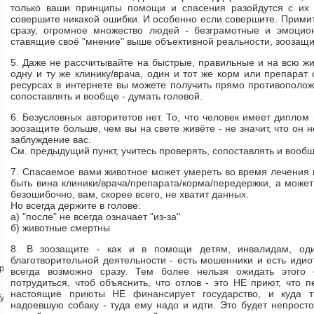
только ваши принципы помощи и спасения разойдутся с их
совершите никакой ошибки. И особенно если совершите. Прими
сразу, огромное множество людей - безграмотные и эмоцио
ставящие своё "мнение" выше объективной реальности, зоозащи
5. Даже не рассчитывайте на быстрые, правильные и на всю жи
одну и ту же клинику/врача, один и тот же корм или препарат
ресурсах в интернете вы можете получить прямо противополож
сопоставлять и вообще - думать головой.
6. Безусловных авторитетов нет. То, что человек имеет диплом
зоозащите больше, чем вы на свете живёте - не значит, что он 
заблуждение вас.
См. предыдущий пункт, учитесь проверять, сопоставлять и вообщ
7. Спасаемое вами животное может умереть во время лечения 
быть вина клиники/врача/препарата/корма/передержки, а может
безошибочно, вам, скорее всего, не хватит данных.
Но всегда держите в голове:
а) "после" не всегда означает "из-за"
б) животные смертны
8. В зоозащите - как и в помощи детям, инвалидам, од
благотворительной деятельности - есть мошенники и есть идио
1pp
всегда возможно сразу. Тем более нельзя ожидать этого
потрудиться, чтоб объяснить, что отлов - это НЕ приют, что 
настоящие приюты НЕ финансирует государство, и куда 
Tyn
надоевшую собаку - туда ему надо и идти. Это будет непрост