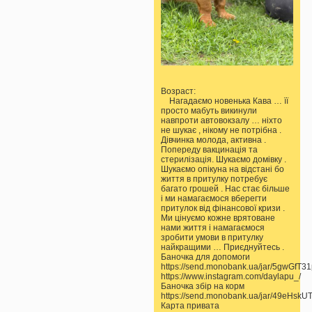
Возраст:
Нагадаємо новенька Кава … її
просто мабуть викинули
навпроти автовокзалу … ніхто
не шукає , нікому не потрібна .
Дівчинка молода, активна .
Попереду вакцинація та
стерилізація. Шукаємо домівку .
Шукаємо опікуна на відстані бо
життя в притулку потребує
багато грошей . Нас стає більше
і ми намагаємося вберегти
притулок від фінансової кризи .
Ми цінуємо кожне врятоване
нами життя і намагаємося
зробити умови в притулку
найкращими … Приєднуйтесь .
Баночка для допомоги
https://send.monobank.ua/jar/5gwGfT3
https://www.instagram.com/daylapu_/
Баночка збір на корм
https://send.monobank.ua/jar/49eHskU
Карта привата