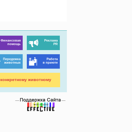
Финансовая
Реклама
помощь
PR
Передежка
Работа
животных
в приюте
конкретному животному