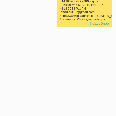
4149609054797289 Карта
приюта МОНОБАНК 4441 1144
4818 5643 PayPal -
irinadidur57@gmail.com
https://www.instagram.com/daylapu_/
#допомога #SOS #дайлапудруг
Подробнее