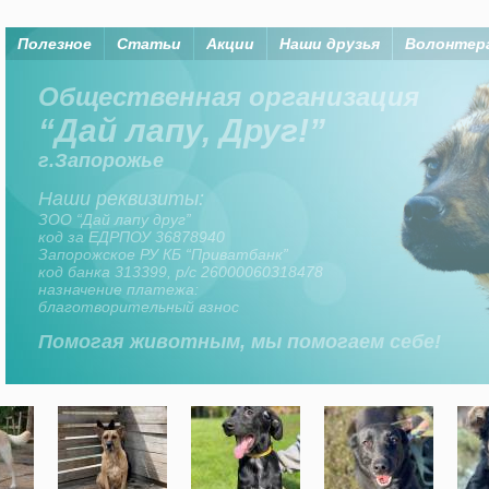
Полезное
Статьи
Акции
Наши друзья
Волонтер
Помогая животным, мы помогаем
Организация “Дай лапу, друг” существует на
средства членов организаци, а также
неравнодушных горожан