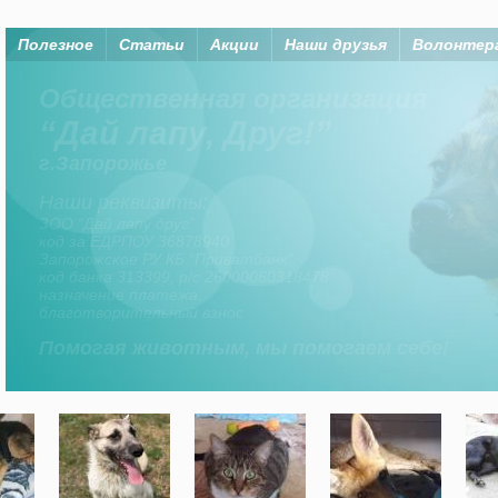
Полезное
Статьи
Акции
Наши друзья
Волонтер
Помогая животным, мы помогаем
Организация “Дай лапу, друг” существует на
средства членов организаци, а также
неравнодушных горожан