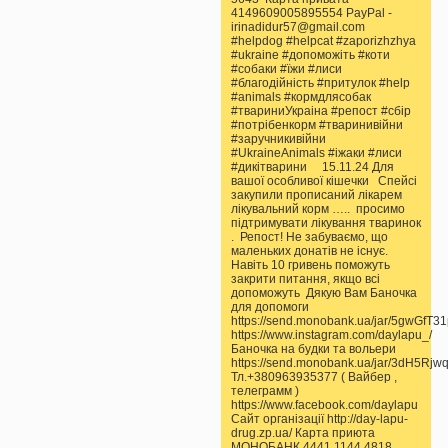
4149609005895554 PayPal -
irinadidur57@gmail.com
#helpdog #helpcat #zaporizhzhya
#ukraine #допоможіть #коти
#собаки #їжи #лиси
#благодійність #притулок #help
#animals #кормдлясобак
#твариниУкраіна #репост #сбір
#потрібенкорм #тваринивійни
#заручникивійни
#UkraineAnimals #іжаки #лиси
#дикітварини 15.11.24 Для
вашої особливої кішечки Спейсі
закупили прописаний лікарем
лікувальний корм ….. просимо
підтримувати лікування тваринок
. Репост! Не забуваємо, що
маленьких донатів не існує.
Навіть 10 гривень поможуть
закрити питання, якщо всі
допоможуть Дякую Вам Баночка
для допомоги
https://send.monobank.ua/jar/5gwGfT3
https://www.instagram.com/daylapu_/
Баночка на будки та вольери
https://send.monobank.ua/jar/3dH5Rjw
Тл.+380963935377 ( Вайбер ,
телеграмм )
https://www.facebook.com/daylapu
Сайт організації http://day-lapu-
drug.zp.ua/ Карта приюта
МОНОБАНК 4441 1144 4818