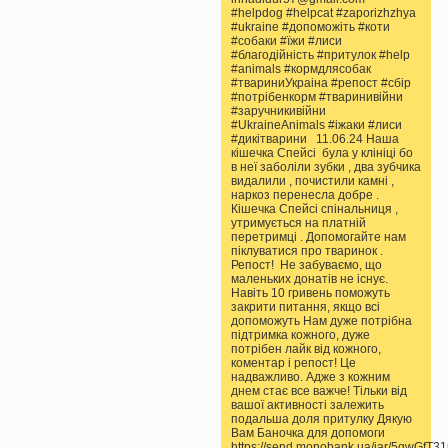
#helpdog #helpcat #zaporizhzhya
#ukraine #допоможіть #коти
#собаки #їжи #лиси
#благодійність #притулок #help
#animals #кормдлясобак
#твариниУкраіна #репост #сбір
#потрібенкорм #тваринивійни
#заручникивійни
#UkraineAnimals #іжаки #лиси
#дикітварини 11.06.24 Наша
кішечка Спейсі була у клініці бо
в неї заболіли зубки , два зубчика
видалили , почистили камні ,
наркоз перенесла добре .
Кішечка Спейсі спінальниця ,
утримується на платній
перетримці . Допомогайте нам
піклуватися про тваринок .
Репост! Не забуваємо, що
маленьких донатів не існує.
Навіть 10 гривень поможуть
закрити питання, якщо всі
допоможуть Нам дуже потрібна
підтримка кожного, дуже
потрібен лайк від кожного,
коментар і репост! Це
надважливо. Адже з кожним
днем стає все важче! Тільки від
вашої активності залежить
подальша доля притулку Дякую
Вам Баночка для допомоги
https://send.monobank.ua/jar/5gwGfT3