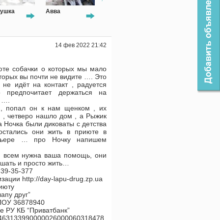
Авва
Петюня
Хард
Носі
14 фев 2022 21:42
юте собачки о которых мы мало
торых вы почти не видите …. Это
 не идёт на контакт , радуется
 предпочитает держаться на
 ….
, попал он к нам щенком , их
 , четверо нашло дом , а Рыжик
а Ночка были диковаты с детства
остались они жить в приюте в
льере … про Ночку напишем
м всем нужна ваша помощь, они
ушать и просто жить…
-39-35-377
зации http://day-lapu-drug.zp.ua
июту
апу друг”
ПОУ 36878940
е РУ КБ “Приватбанк”
463133990000026000060318478