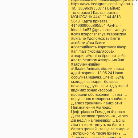
https://www.instagram.com/daylapu_/
Тл.+380963935377 ( Вайбер ,
телеграмм ) Карта приюта
МОНОБАНК 4441 1144 4818
5643 Карта привата
4149609005895554 PayPal -
irinadidur57@gmail.com #dogs
#cats #zaporizhzhya #zaporizhia
#ukraine #допоможіть #коти
#собаки #їжи #лиси
#благодійність #притулок #help
#animals #кормдлясобак
#твариниУкраіна #репост #сбір
#потрібенкорм #тваринивійни
#заручникивійни
#UkraineAnimals #іжаки #лиси
#дикітварини 18.05.24 Наша
особлива кішечка Спейсі була
сьогодні в лікарні , бо щось
почала худнути , при відсутності
видимих ознак хвороби …
пройшли обстеження … тест …
порушення в злоровьї знайшли .
Діагноз хронічний панкріотит
Призначення Амілодол
Цефтріаксон Гємадол Фєровет
Дієта чутливе травлення , через
дві неділі на перевірку … Всі ці
ліки та корм тягнуть на багато
багато грошей , та ще за лікарню
, потрібно 4-5 тисяч гривень ….
Дуже прошу вашої допомоги …