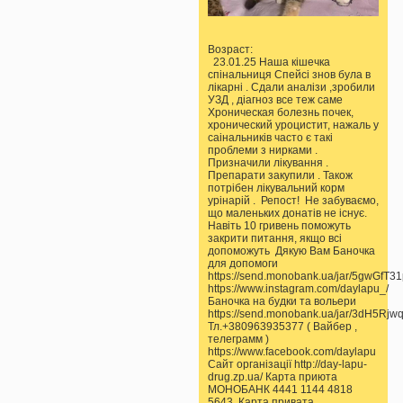
Возраст:
23.01.25 Наша кішечка
спінальниця Спейсі знов була в
лікарні . Сдали аналізи ,зробили
УЗД , діагноз все теж саме
Хроническая болезнь почек,
хронический уроцистит, нажаль у
саінальників часто є такі
проблеми з нирками .
Призначили лікування .
Препарати закупили . Також
потрібен лікувальний корм
урінарій . Репост! Не забуваємо,
що маленьких донатів не існує.
Навіть 10 гривень поможуть
закрити питання, якщо всі
допоможуть Дякую Вам Баночка
для допомоги
https://send.monobank.ua/jar/5gwGfT3
https://www.instagram.com/daylapu_/
Баночка на будки та вольери
https://send.monobank.ua/jar/3dH5Rjw
Тл.+380963935377 ( Вайбер ,
телеграмм )
https://www.facebook.com/daylapu
Сайт організації http://day-lapu-
drug.zp.ua/ Карта приюта
МОНОБАНК 4441 1144 4818
5643 Карта привата