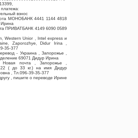
313399,
 платежа:
тельный взнос
юта МОНОБАНК 4441 1144 4818
 Ирина
та ПРИВАТБАНК 4149 6090 0589
 Western Unior , Intel express и
aine, Zaporozhye, Didur Irina ,
39-35-377
еревод - Украина , Запорожье ,
тделение 69071 Дидур Ирина
 Новая почта , Запорожье ,
22 ( до 33 кг.) на имя Дидур
овна , Тл.096-39-35-377
другу , пишите о переводе Ирине