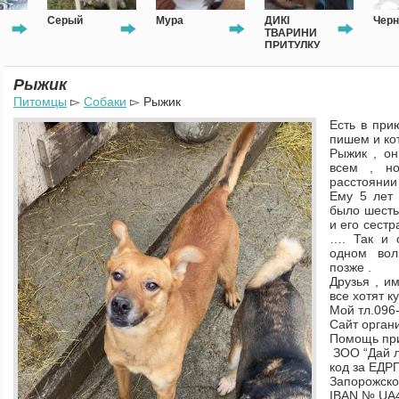
Серый
Мура
ДИКІ
Чернушка
ТВАРИНИ
ПРИТУЛКУ
Рыжик
Питомцы
▻
Собаки
▻ Рыжик
Есть в при
пишем и ко
Рыжик , он
всем , но
расстоянии
Ему 5 лет 
было шесть
и его сестр
…. Так и 
одном во
позже .
Друзья , и
все хотят к
Мой тл.096
Сайт органи
Помощь пр
ЗОО “Дай л
код за ЕДР
Запорожско
IBAN № UA