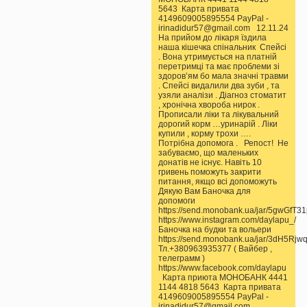
5643 Карта привата
4149609005895554 PayPal -
irinadidur57@gmail.com 12.11.24
На прийом до лікаря їздила
наша кішечка спінальник Спейсі
. Вона утримується на платній
перетримці та має проблеми зі
здоров’ям бо мала значні травми
. Спейсі видалили два зуби , та
узяли аналізи . Діагноз стоматит
, хронічна хвороба нирок .
Прописали ліки та лікувальний
дорогий корм …уринарій . Ліки
купили , корму трохи ….
Потрібна допомога . Репост! Не
забуваємо, що маленьких
донатів не існує. Навіть 10
гривень поможуть закрити
питання, якщо всі допоможуть
Дякую Вам Баночка для
допомоги
https://send.monobank.ua/jar/5gwGfT3
https://www.instagram.com/daylapu_/
Баночка на будки та вольери
https://send.monobank.ua/jar/3dH5Rjw
Тл.+380963935377 ( Вайбер ,
телеграмм )
https://www.facebook.com/daylapu
Карта приюта МОНОБАНК 4441
1144 4818 5643 Карта привата
4149609005895554 PayPal -
irinadidur57@gmail.com