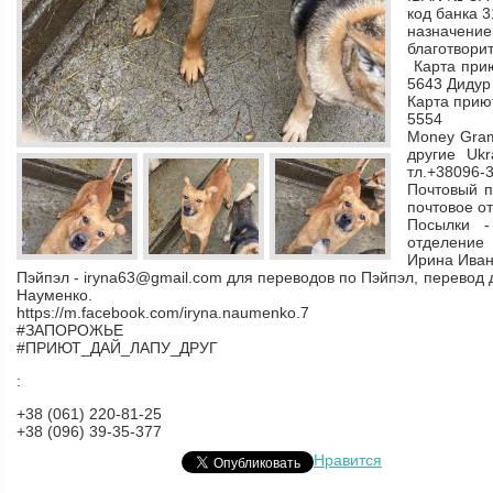
код банка 
назначение
благотвори
Карта при
5643 Дидур
Карта прию
5554
Money Gram,
другие Ukr
тл.+38096-
Почтовый п
почтовое о
Посылки -
отделение 
Ирина Иван
Пэйпэл - iryna63@gmail.com для переводов по Пэйпэл, перевод 
Науменко.
https://m.facebook.com/iryna.naumenko.7
#ЗАПОРОЖЬЕ
#ПРИЮТ_ДАЙ_ЛАПУ_ДРУГ
:
+38 (061) 220-81-25
+38 (096) 39-35-377
Нравится