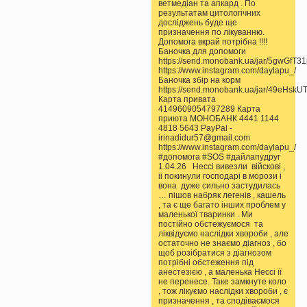
ветмедіан та апкард . По
результатам цитологічних
досліджень буде ще
призначення по лікуванню.
Допомога вкрай потрібна !!!!
Баночка для допомоги
https://send.monobank.ua/jar/5gwGfT3
https://www.instagram.com/daylapu_/
Баночка збір на корм
https://send.monobank.ua/jar/49eHskU
Карта привата
4149609054797289 Карта
приюта МОНОБАНК 4441 1144
4818 5643 PayPal -
irinadidur57@gmail.com
https://www.instagram.com/daylapu_/
#допомога #SOS #дайлапудруг
1.04.26 Нессі вивезли війскові ,
іі покинули господарі в морози і
вона дуже сильно застудилась
… пішов набряк легенів , кашель
, та є ще багато інших проблем у
маленької тваринки . Ми
постійно обстежуємося та
ліквідуємо наслідки хвороби , але
остаточно не знаємо діагноз , бо
щоб розібратися з діагнозом
потрібні обстеження під
анестезією , а маленька Нессі її
не перенесе. Таке замкнуте коло
, тож лікуємо наслідки хвороби , є
призначення , та сподіваємося