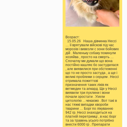
Возраст:
15.05.26 Наша дівчинка Нессі
… її врятували війскові під час
морозів і вивезли с зони бойових
дій . Маленьку собаку покинули
хозяйва , просто на смерть …
Спочатку ми думали що вона
постійно кашляє бо застудилася
, але виявилися при обстеженні
що то не просто застуда , а ще і
великі проблеми з серцем . Нессі
отримала пожиттєві
призначення таких ліків як
ветмедин та апкард. Ще у Нессі
виявили три пухлини і вони
почали зростати . Узяли
цитологію …чекаємо . Вот такі в
нас тяжкі випадки хвороби
тварини … Борг по лікуванню
942 гр. Нессі знаходиться на
платній перетримці , в нас борг
та за травень усього потрібно
внести 6000 гр . Препарати