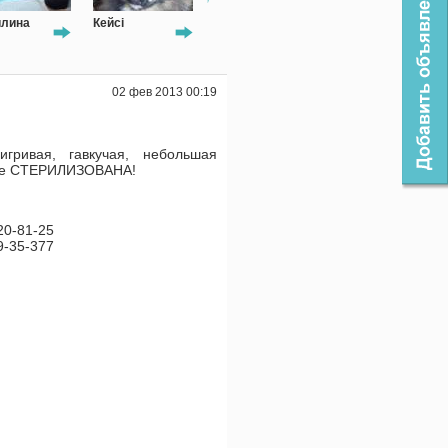
илина
Кейсі
Баста
Соня
02 фев 2013 00:19
игривая, гавкучая, небольшая
уже СТЕРИЛИЗОВАНА!
20-81-25
9-35-377