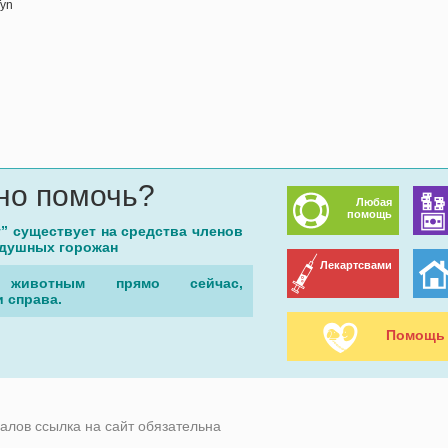
Tyn
но помочь?
Любая
помощь
г” существует на средства членов
одушных горожан
Лекартсвами
животным прямо сейчас,
 справа.
Помощь 
алов ссылка на сайт обязательна