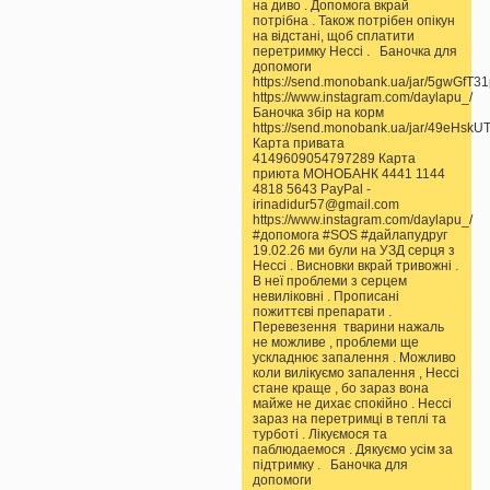
на диво . Допомога вкрай
потрібна . Також потрібен опікун
на відстані, щоб сплатити
перетримку Нессі . Баночка для
допомоги
https://send.monobank.ua/jar/5gwGfT3
https://www.instagram.com/daylapu_/
Баночка збір на корм
https://send.monobank.ua/jar/49eHskU
Карта привата
4149609054797289 Карта
приюта МОНОБАНК 4441 1144
4818 5643 PayPal -
irinadidur57@gmail.com
https://www.instagram.com/daylapu_/
#допомога #SOS #дайлапудруг
19.02.26 ми були на УЗД серця з
Нессі . Висновки вкрай тривожні .
В неї проблеми з серцем
невиліковні . Прописані
пожиттєві препарати .
Перевезення тварини нажаль
не можливе , проблеми ще
ускладнює запалення . Можливо
коли вилікуємо запалення , Нессі
стане краще , бо зараз вона
майже не дихає спокійно . Нессі
зараз на перетримці в теплі та
турботі . Лікуємося та
паблюдаемося . Дякуємо усім за
підтримку . Баночка для
допомоги