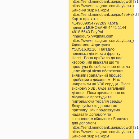
https://send.monobank.ua/jar/5gwGfT3
https://www.instagram.com/daylapu_/
Баночка збір на корм
https://send.monobank.ua/jar/49eHskU
Карта привата
4149609054797289 Карта
приюта МОНОБАНК 4441 1144
4818 5643 PayPal -
irinadidur57@gmail.com
https://www.instagram.com/daylapu_/
#допомога #притулок
#SOS16.02.26 Нагадую
новенька дівчинка з фронту
Нессі . Вона приїхала до нас
хворою , ми вважали що то
простуда бо собака пере мерзла
, але лікарі після обстеження
виявили і запальний процес і
проблеми з диханням . Нас
направили на УЗД сердця . Після
висновку УЗД , буде загальний
діагноз . Поки призначення по
лікуванню простуди та
підтримуюча терапія сердця .
Дякую усім хто допомогає
притулку . Ми продовжуємо
надавати допомогу по
зверненням військових Баночка
для допомоги
https://send.monobank.ua/jar/5gwGfT3
https://www.instagram.com/daylapu_/
Баночка збір на корм