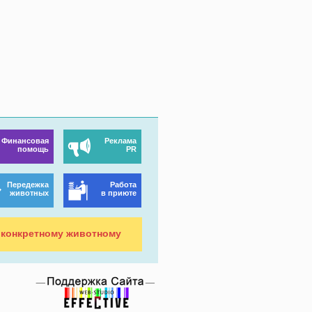
Финансовая
Реклама
помощь
PR
Передежка
Работа
животных
в приюте
конкретному животному