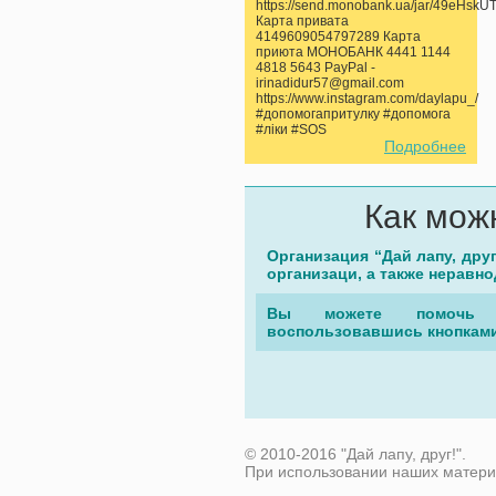
https://send.monobank.ua/jar/49eHskU
Карта привата
4149609054797289 Карта
приюта МОНОБАНК 4441 1144
4818 5643 PayPal -
irinadidur57@gmail.com
https://www.instagram.com/daylapu_/
#допомогапритулку #допомога
#ліки #SOS
Подробнее
Как мож
Организация “Дай лапу, дру
организаци, а также неравн
Вы можете помочь 
воспользовавшись кнопками
© 2010-2016 "Дай лапу, друг!".
При использовании наших матери