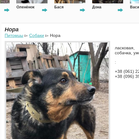
Оленёнок
Бася
Дона
Вас
Нора
Питомцы
▻
Собаки
▻ Нора
ласковая, 
собачка, 
:
+38 (061) 2
+38 (096) 3