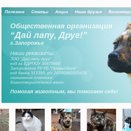
Полезное
Статьи
Акции
Наши друзья
Волонтер
Помогая животным, мы помогаем
Организация “Дай лапу, друг” существует на
средства членов организаци, а также
неравнодушных горожан