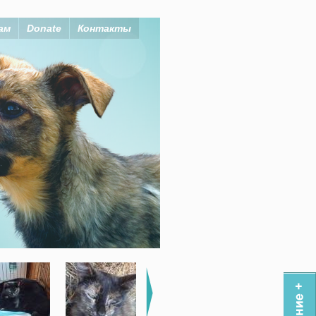
ам
Donate
Контакты
 себе!