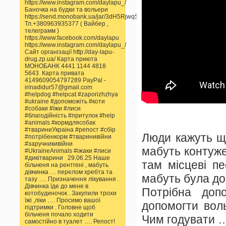
https://www.instagram.com/daylapu_/
Баночка на будки та вольери
https://send.monobank.ua/jar/3dH5RjwqSS
Тл.+380963935377 ( Вайбер ,
телеграмм )
https://www.facebook.com/daylapu
https://www.instagram.com/daylapu_/
Сайт організації http://day-lapu-
drug.zp.ua/ Карта приюта
МОНОБАНК 4441 1144 4818
5643 Карта привата
4149609054797289 PayPal -
irinadidur57@gmail.com
#helpdog #helpcat #zaporizhzhya
#ukraine #допоможіть #коти
#собаки #їжи #лиси
#благодійність #притулок #help
#animals #кормдлясобак
#твариниУкраіна #репост #сбір
Люди кажуть що
#потрібенкорм #тваринивійни
#заручникивійни
мабуть контуже
#UkraineAnimals #іжаки #лиси
#дикітварини 29.06.25 Наше
там місцеві п
більченя на рентгені , мабуть
дівчинка … перелом хребта та
мабуть була до
тазу …. Призначення лікування .
Дівчинка їде до мене в
Потрібна доп
котобудиночок . Закупили трохи
їжі ,ліки …. Просимо вашої
допомогти вол
підтримки . Головне щоб
більченя почало ходити
Чим годувати 
самостійно в туалет …. Репост!