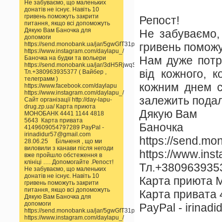
Не забуваємо, що маленьких
донатів не існує. Навіть 10
гривень поможуть закрити
Репост!
питання, якщо всі допоможуть
Дякую Вам Баночка для
Не забуваємо,
допомоги
гривень поможу
https://send.monobank.ua/jar/5gwGfT31pp
https://www.instagram.com/daylapu_/
Нам дуже потрі
Баночка на будки та вольери
https://send.monobank.ua/jar/3dH5RjwqSS
від кожного, 
Тл.+380963935377 ( Вайбер ,
телеграмм )
кожним днем ст
https://www.facebook.com/daylapu
https://www.instagram.com/daylapu_/
залежить пода
Сайт організації http://day-lapu-
drug.zp.ua/ Карта приюта
Дякую Вам
МОНОБАНК 4441 1144 4818
5643 Карта привата
Баноч
4149609054797289 PayPal -
irinadidur57@gmail.com
https://send.m
28.06.25 Більченя , що ми
виловили з канави після негоди
https://www.ins
вже пройшло обстеження в
клініці …. Допомогайте .Репост!
Тл.+3809639353
Не забуваємо, що маленьких
донатів не існує. Навіть 10
Карта приюта 
гривень поможуть закрити
питання, якщо всі допоможуть
Карта привата
Дякую Вам Баночка для
допомоги
PayPal - irinad
https://send.monobank.ua/jar/5gwGfT31pp
https://www.instagram.com/daylapu_/