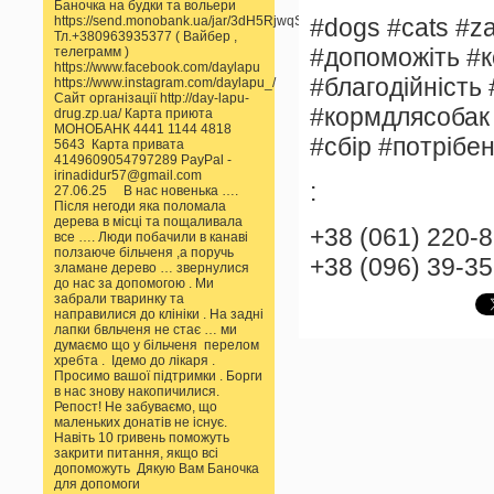
Баночка на будки та вольери
#dogs #cats #za
https://send.monobank.ua/jar/3dH5RjwqSS
Тл.+380963935377 ( Вайбер ,
#допоможіть #к
телеграмм )
https://www.facebook.com/daylapu
#благодійність 
https://www.instagram.com/daylapu_/
Сайт організації http://day-lapu-
#кормдлясобак
drug.zp.ua/ Карта приюта
МОНОБАНК 4441 1144 4818
#сбір #потрібе
5643 Карта привата
4149609054797289 PayPal -
irinadidur57@gmail.com
:
27.06.25 В нас новенька ….
Після негоди яка поломала
дерева в місці та пощаливала
+38 (061) 220-
все …. Люди побачили в канаві
ползаюче більченя ,а поручь
+38 (096) 39-3
зламане дерево … звернулися
до нас за допомогою . Ми
забрали тваринку та
направилися до клініки . На задні
лапки бвльченя не стає … ми
думаємо що у більченя перелом
хребта . Ідемо до лікаря .
Просимо вашої підтримки . Борги
в нас знову накопичилися.
Репост! Не забуваємо, що
маленьких донатів не існує.
Навіть 10 гривень поможуть
закрити питання, якщо всі
допоможуть Дякую Вам Баночка
для допомоги