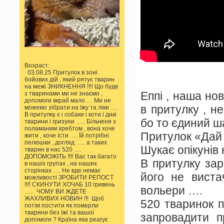
Возраст:
03.08.25 Притулок в зоні
бойових дій , який рятує тварин
на межі ЗНИКНЕННЯ !!!! Що буде
Еппі , наша нов
з тваринами ми не знаємо ,
допомоги вкрай мало … Ми не
в притулку , н
можемо зібрати на їжу та ліки ….
В притулку є і собаки і коти і дикі
бо то єдиний ш
тварини і гризуни ….. Більченя з
поламаним хребтом , вона хоче
Притулок «Дай 
жити , хоче їсти …. Їй потрібні
пелюшки , догляд ….. а таких
Шукає опікунів 
тварин в нас 520 ….
ДОПОМОЖІТЬ !!!! Вас так багато
В притулку зар
в нашіх групах , на наших
сторінках …. Не вде немає
його не виста
можливості ЗРОБИТИ РЕПОСТ
!!!! СКИНУТИ ХОЧАБ 10 гривень
вольери ….
….. ЧОМУ ВИ ЖДЕТЕ
ЖАХЛИВИХ НОВИН !!! Щоб
520 тваринок п
потім постити як померли
тварини без їжі та вашої
запровадити п
допомоги ? Країна яка реагує