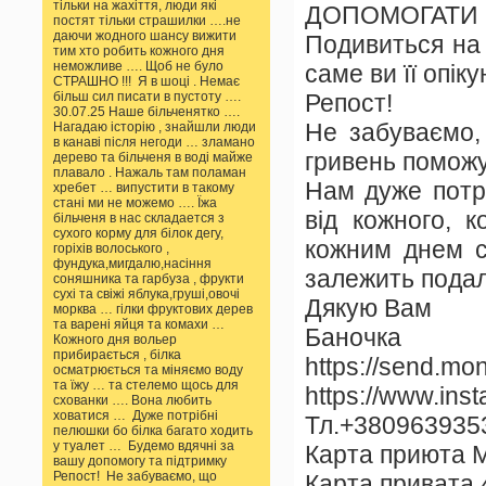
тільки на жахіття, люди які
ДОПОМОГАТИ 
постят тільки страшилки ….не
даючи жодного шансу вижити
Подивиться на
тим хто робить кожного дня
неможливе …. Щоб не було
саме ви її опік
СТРАШНО !!! Я в шоці . Немає
Репост!
більш сил писати в пустоту ….
30.07.25 Наше більченятко ….
Не забуваємо,
Нагадаю історію , знайшли люди
в канаві після негоди … зламано
гривень поможу
дерево та більченя в воді майже
плавало . Нажаль там поламан
Нам дуже потрі
хребет … випустити в такому
стані ми не можемо …. Їжа
від кожного, 
більченя в нас складается з
сухого корму для білок дегу,
кожним днем ст
горіхів волоського ,
фундука,мигдалю,насіння
залежить пода
соняшника та гарбуза , фрукти
сухі та свіжі яблука,груші,овочі
Дякую Вам
морква … гілки фруктових дерев
та варені яйця та комахи …
Баноч
Кожного дня вольер
прибирається , білка
https://send.m
осматрюється та міняємо воду
та їжу … та стелемо щось для
https://www.ins
схованки …. Вона любить
ховатися … Дуже потрібні
Тл.+3809639353
пелюшки бо білка багато ходить
у туалет … Будемо вдячні за
Карта приюта 
вашу допомогу та підтримку
Репост! Не забуваємо, що
Карта привата