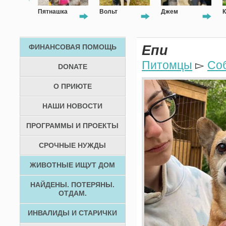
Пятнашка
Вольт
Джем
К
ФИНАНСОВАЯ ПОМОЩЬ
Епи
Питомцы
▻
Со
DONATE
О ПРИЮТЕ
НАШИ НОВОСТИ
ПРОГРАММЫ И ПРОЕКТЫ
СРОЧНЫЕ НУЖДЫ
ЖИВОТНЫЕ ИЩУТ ДОМ
НАЙДЕНЫ. ПОТЕРЯНЫ.
ОТДАМ.
ИНВАЛИДЫ И СТАРИЧКИ