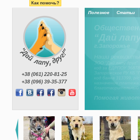
Как помочь?
Полезное
Статьи
Помогая жи
Организация “Дай лапу
средства членов орган
неравнодушных горо
+38 (061) 220-81-25
+38 (096) 39-35-377