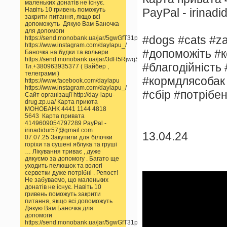
маленьких донатів не існує.
PayPal - irinad
Навіть 10 гривень поможуть
закрити питання, якщо всі
допоможуть Дякую Вам Баночка
для допомоги
#dogs #cats #za
https://send.monobank.ua/jar/5gwGfT31pp
https://www.instagram.com/daylapu_/
#допоможіть #к
Баночка на будки та вольери
https://send.monobank.ua/jar/3dH5RjwqSS
#благодійність 
Тл.+380963935377 ( Вайбер ,
телеграмм )
#кормдлясобак
https://www.facebook.com/daylapu
https://www.instagram.com/daylapu_/
#сбір #потрібе
Сайт організації http://day-lapu-
drug.zp.ua/ Карта приюта
МОНОБАНК 4441 1144 4818
5643 Карта привата
4149609054797289 PayPal -
irinadidur57@gmail.com
13.04.24
07.07.25 Закупили для білочки
горіхи та сушені яблука та груші
… Лікування триває , дуже
дякуємо за допомогу . Багато ще
уходить пелюшок та вологі
серветки дуже потрібні . Репост!
Не забуваємо, що маленьких
донатів не існує. Навіть 10
гривень поможуть закрити
питання, якщо всі допоможуть
Дякую Вам Баночка для
допомоги
https://send.monobank.ua/jar/5gwGfT31pp