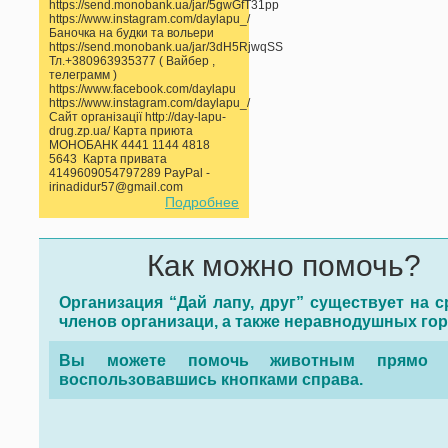
https://send.monobank.ua/jar/5gwGfT31pp
https://www.instagram.com/daylapu_/
Баночка на будки та вольери
https://send.monobank.ua/jar/3dH5RjwqSS
Тл.+380963935377 ( Вайбер ,
телеграмм )
https://www.facebook.com/daylapu
https://www.instagram.com/daylapu_/
Сайт організації http://day-lapu-
drug.zp.ua/ Карта приюта
МОНОБАНК 4441 1144 4818
5643 Карта привата
4149609054797289 PayPal -
irinadidur57@gmail.com
Подробнее
Как можно помочь?
Организация “Дай лапу, друг” существует на с
членов организаци, а также неравнодушных го
Вы можете помочь животным прямо с
воспользовавшись кнопками справа.