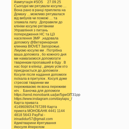
#ампутація #SOS 27.09.25
Сьогодні ми рятували косулю …
Вона рано в ранці приплила на
Домаху …можливо рятувалася
від вибухів чи пожежі … та
зламала лапу . Доправили до
клініки косулю рятівники
Управління з питань
попередження НС та ЦЗ
населення ЗМР ,надовала
допомогу @Ветеринарная
клиника BIOVET Запорожье.
Лікуємо косулю ми . Потрібна
ваша допомога , бо кожного дня
ми намагаємося допомогати
тваринкам пропавший в біду . В
нас борг в клініці , дякую усім хто
приєднається до допомоги .
Косуля після надання допомоги
поїхала в притулок . Косулі дуже
стресові тваринки ми
переживаємо як вона переживе
ніч . Баночка для допомоги
https://send.monobank.ua/jar/5gwGfT31pp
https://www.instagram.com/daylapu_/
Карта привата
4149609054797289 Карта
приюта МОНОБАНК 4441 1144
4818 5643 PayPal -
irinadidur57@gmail.com
#дикітварини #рятування
#косуля #перелом