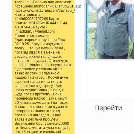
тваринок . Баночка для допомоги
https://send.monobank.ua/jar/5gwGfT31pp
https://www.instagram.com/daylapu_/
Карта привата
4149609054797289 Карта
приюта МОНОБАНК 4441 1144
4818 5643 PayPal -
irinadidur57@gmail.com
#порятунок #косуля
#дикітварини #лікування #іжа
02.10.25 Косулі ампутували
лапку … то був единий вихід ,
пост від лікаря є в мене на
сторінці нижче та по наших
інтернет ресурсах . Хто слідкує
за інформацією про косулю , нам
її доставили рятувальники в
тяжкому стані з зламаною
нашою та в стресі . Косулі дуже
стресові тваринки та гинуть
чаше за все від стресу . Але
наша Анушка жива , сьогодні
буде пост з притулку . Вона
перенесла наркоз , вана косулі
20 кг вона може дати і на трьох
Перейти
лапах , але вже тільки в умовах
створених людиною та під
постійним наглядом . В нас
зараз є декілька проблем .
Величезний борг в клініці 20000
гр Чим захистити культю косулі ,
потрібно купити спеціальні