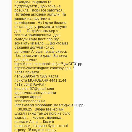
накладки на культю та
підтримувати , щоб вона не
розбила її поки все загоїться .
Потрібен актовегін ампули . Та
килими на підстілки в
приміщення . Ну і дуже болюче
питання де утримувати косулю
далі … Потрібен вольер з
теплим приміщенням . Да і
сьогодні буде пост про їжу …
вона їсть чи мало …. Всі хто має
бажання долучитися до
допомоги Анушкі приєднуйтесь .
Чесно кажучи то диво . Баночка
для допомоги
https://send.monobank.ua/jar/5gwGfT31pp
https://www.instagram.com/daylapu_/
Карта привата
4149609054797289 Карта
приюта МОНОБАНК 4441 1144
4818 5643 PayPal -
irinadidur57@gmail.com
#допомога #косуля #ліки
#лікарня #гроші
send.monobank.ua
(https://send.monobank.ua/jar/5gwGfT31pp)
30.09.25 Вчора ввечері ми
шукали вихід там де його не було
взагалі …. Косуля , дівчинка ,
назвали Анна … Коли її
привезли , тварина була в стані
стресу , їй надали першу