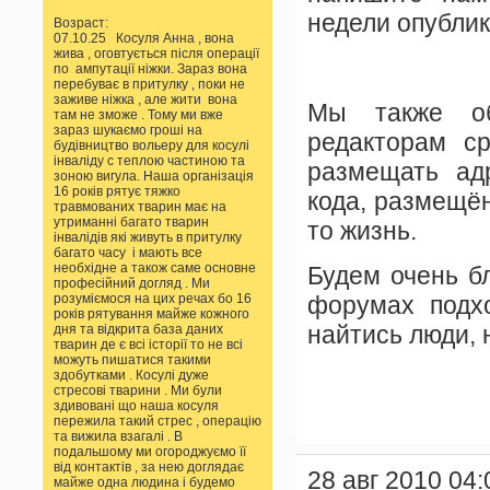
недели опубли
Возраст:
07.10.25 Косуля Анна , вона
жива , оговтується після операції
по ампутації ніжки. Зараз вона
перебуває в притулку , поки не
заживе ніжка , але жити вона
Мы также об
там не зможе . Тому ми вже
зараз шукаємо гроші на
редакторам с
будівництво вольеру для косулі
інваліду с теплою частиною та
размещать адр
зоною вигула. Наша організація
16 років рятує тяжко
кода, размещё
травмованих тварин має на
утриманні багато тварин
то жизнь.
інвалідів які живуть в притулку
багато часу і мають все
необхідне а також саме основне
Будем очень бл
професійний догляд . Ми
розуміємося на цих речах бо 16
форумах подхо
років рятування майже кожного
найтись люди,
дня та відкрита база даних
тварин де є всі історії то не всі
можуть пишатися такими
здобутками . Косулі дуже
стресові тварини . Ми були
здивовані що наша косуля
пережила такий стрес , операцію
та вижила взагалі . В
подальшому ми огороджуємо її
від контактів , за нею доглядає
28 авг 2010 04:
майже одна людина і будемо