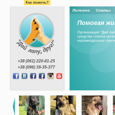
Как помочь?
Полезное
Статьи
Помогая жи
Организация “Дай лапу
средства членов орган
неравнодушных горо
+38 (061) 220-81-25
+38 (096) 39-35-377