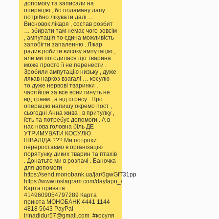
допомогу та записали на
операцію , бо поламану лапу
потрібно лікувати далі …
Висновок лікаря , состав розбит
… збирати там немає чого зовсім
, ампутація то єдина можливість
запобігти запаленню . Лікар
радив робити високу ампутацію ,
але ми погодилася що тварина
може просто її не перенести .
Зробили ампутацію низьку , дуже
лякав наркоз взагалі … косулю
то дуже нервові тваринки ,
частійше за все вони гинуть не
від травм , а від стресу . Про
операцію напишу окремо пост ,
сьогодні Анна жива , в притулку ,
їсть та потребує допомоги . А в
нас нова головна біль ДЕ
УТРИМУВАТИ КОСУЛЮ
ІНВАЛІДА ??? Ми потрохи
переростаємо в організацію
порятунку диких тварин та птахів
. Донатьте ми в розпачі . Баночка
для допомоги
https://send.monobank.ua/jar/5gwGfT31pp
https://www.instagram.com/daylapu_/
Карта привата
4149609054797289 Карта
приюта МОНОБАНК 4441 1144
4818 5643 PayPal -
irinadidur57@gmail.com #косуля