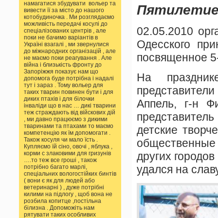
намагатися збудувати вольер та
Пятилетие
вивести її за місто до нашого
котобудиночка . Ми розглядаємо
можливість передачі косулі до
02.05.2010 ор
спеціалізованих центрів , але
поки не бачимо варіантів в
Одесского при
Україні взагалі , ми звернулися
до міжнародних організацій , але
посвященное 5
не маємо поки реагування . Але
війна і близькість фронту до
Запоріжжя показує нам що
На праздник
допомога буде потрібна і надалі
тут і зараз . Тому вольер для
представител
таких тварин повинен бути і для
диких птахів і для білочки
Аппель, г-н 
інваліди що в нас … дикі тварини
теж страждають від війскових дій
представител
, ми давно працюємо з дикими
тваринами та птахами то маємо
детские творч
компетенцію як їм допомогати .
Також косуля чи мало їсть .
общественные 
Купляємо їй сіно, овочі , яблука ,
корми с злаковими для гризунів
других городов
….то теж все гроші , також
удался на слав
потрібно багато марлі,
спеціальних вологостійких бинтів
( вони є як для людей або
ветеринарні ) , дуже потрібні
килими на підлогу , щоб вона не
розбила копитце ,постільна
білизна . Допоможіть нам
рятувати таких особливих