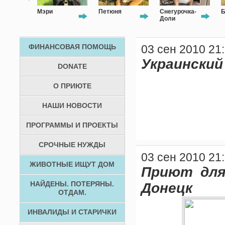
и
Петюня
Снегурочка-
Барсік
Доли
ФИНАНСОВАЯ ПОМОЩЬ
03 сен 2010 21
Украинский
DONATE
О ПРИЮТЕ
НАШИ НОВОСТИ
ПРОГРАММЫ И ПРОЕКТЫ
СРОЧНЫЕ НУЖДЫ
03 сен 2010 21
ЖИВОТНЫЕ ИЩУТ ДОМ
Приют для
НАЙДЕНЫ. ПОТЕРЯНЫ.
Донецк
ОТДАМ.
ИНВАЛИДЫ И СТАРИЧКИ