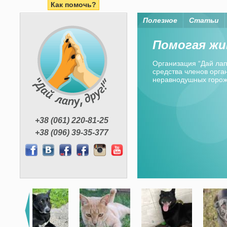
Как помочь?
Полезное
Статьи
Помогая жи
Организация “Дай лапу
средства членов орган
неравнодушных горо
+38 (061) 220-81-25
+38 (096) 39-35-377