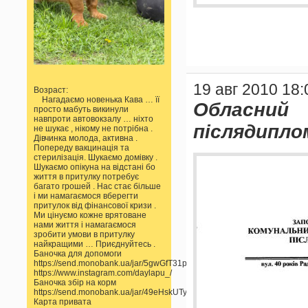
19 авг 2010 18:
Возраст:
Нагадаємо новенька Кава … її
Обласни
просто мабуть викинули
навпроти автовокзалу … ніхто
післядипло
не шукає , нікому не потрібна .
Дівчинка молода, активна .
Попереду вакцинація та
стерилізація. Шукаємо домівку .
Шукаємо опікуна на відстані бо
життя в притулку потребує
багато грошей . Нас стає більше
і ми намагаємося вберегти
притулок від фінансової кризи .
Ми цінуємо кожне врятоване
нами життя і намагаємося
зробити умови в притулку
найкращими … Приєднуйтесь .
Баночка для допомоги
https://send.monobank.ua/jar/5gwGfT31pp
https://www.instagram.com/daylapu_/
Баночка збір на корм
https://send.monobank.ua/jar/49eHskUTyn
Карта привата