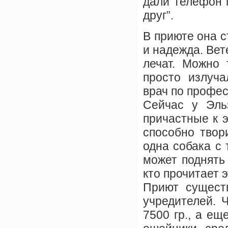
дали телефон 
друг”.
В приюте она с
и надежда. Ве
лечат. Можно 
просто излуча
врач по профес
Сейчас у Эль
причастные к э
способно твор
одна собака с 
может поднять
кто прочитает э
Приют существ
учредителей. 
7500 гр., а е