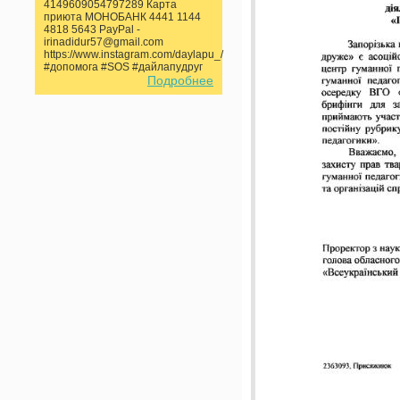
4149609054797289 Карта
приюта МОНОБАНК 4441 1144
4818 5643 PayPal -
irinadidur57@gmail.com
https://www.instagram.com/daylapu_/
#допомога #SOS #дайлапудруг
Подробнее