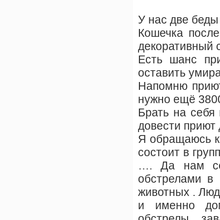
У нас две бед
Кошечка после
декоративный с
Есть шанс пр
оставить умира
Напомню приют
нужно ещё 3800
Брать на себя 
довести приют 
Я обращаюсь к 
состоит в груп
…. Да нам се
обстрелами в 
животных . Люд
и именно до
обстрелы , зав