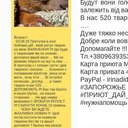
Будут вони гол
залежить від ва
В нас 520 твар
….
Дуже тяжко нест
Возраст:
Добре коли вов
03.08.25 Притулок в зоні
бойових дій , який рятує тварин
Допомагайте !!!
на межі ЗНИКНЕННЯ !!!! Що буде
з тваринами ми не знаємо ,
Тл.+3809639353
допомоги вкрай мало … Ми не
можемо зібрати на їжу та ліки ….
Карта приюта 
В притулку є і собаки і коти і дикі
тварини і гризуни ….. Більченя з
Карта привата
поламаним хребтом , вона хоче
жити , хоче їсти …. Їй потрібні
PayPal - irinad
пелюшки , догляд ….. а таких
#ЗАПОРОЖЬЕ
тварин в нас 520 ….
ДОПОМОЖІТЬ !!!! Вас так багато
#ПРИЮТ_ДАЙ
в нашіх групах , на наших
сторінках …. Не вде немає
#нужнапомощь
можливості ЗРОБИТИ РЕПОСТ
!!!! СКИНУТИ ХОЧАБ 10 гривень
….. ЧОМУ ВИ ЖДЕТЕ
ЖАХЛИВИХ НОВИН !!! Щоб
потім постити як померли
тварини без їжі та вашої
допомоги ? Країна яка реагує