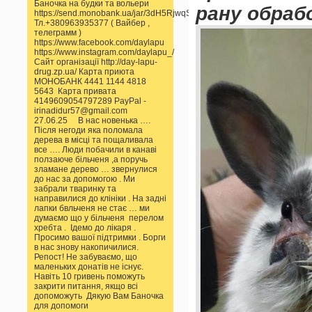
Баночка на будки та вольери
рану обраб
https://send.monobank.ua/jar/3dH5RjwqSS
Тл.+380963935377 ( Вайбер ,
телеграмм )
https://www.facebook.com/daylapu
https://www.instagram.com/daylapu_/
Сайт організації http://day-lapu-
drug.zp.ua/ Карта приюта
МОНОБАНК 4441 1144 4818
5643 Карта привата
4149609054797289 PayPal -
irinadidur57@gmail.com
27.06.25 В нас новенька ….
Після негоди яка поломала
дерева в місці та пощаливала
все …. Люди побачили в канаві
ползаюче більченя ,а поручь
зламане дерево … звернулися
до нас за допомогою . Ми
забрали тваринку та
направилися до клініки . На задні
лапки бвльченя не стає … ми
думаємо що у більченя перелом
хребта . Ідемо до лікаря .
Просимо вашої підтримки . Борги
в нас знову накопичилися.
Репост! Не забуваємо, що
маленьких донатів не існує.
Навіть 10 гривень поможуть
закрити питання, якщо всі
допоможуть Дякую Вам Баночка
для допомоги