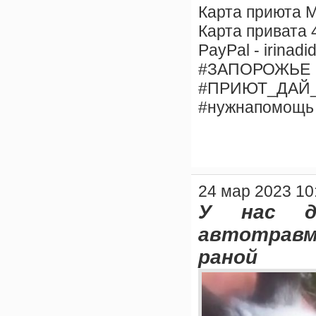
Карта приюта 
Карта привата
PayPal - irinad
#ЗАПОРОЖЬЕ
#ПРИЮТ_ДАЙ
#нужнапомощь
24 мар 2023 10
У нас д
автотрав
раной