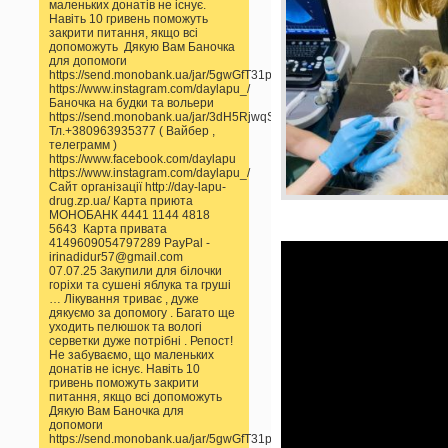
маленьких донатів не існує.
Навіть 10 гривень поможуть
закрити питання, якщо всі
допоможуть Дякую Вам Баночка
для допомоги
https://send.monobank.ua/jar/5gwGfT31pp
https://www.instagram.com/daylapu_/
Баночка на будки та вольери
https://send.monobank.ua/jar/3dH5RjwqSS
Тл.+380963935377 ( Вайбер ,
телеграмм )
https://www.facebook.com/daylapu
https://www.instagram.com/daylapu_/
Сайт організації http://day-lapu-
drug.zp.ua/ Карта приюта
МОНОБАНК 4441 1144 4818
5643 Карта привата
4149609054797289 PayPal -
irinadidur57@gmail.com
07.07.25 Закупили для білочки
горіхи та сушені яблука та груші
… Лікування триває , дуже
дякуємо за допомогу . Багато ще
уходить пелюшок та вологі
серветки дуже потрібні . Репост!
Не забуваємо, що маленьких
донатів не існує. Навіть 10
гривень поможуть закрити
питання, якщо всі допоможуть
Дякую Вам Баночка для
допомоги
https://send.monobank.ua/jar/5gwGfT31pp