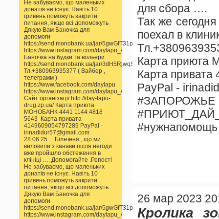
Не забуваємо, що маленьких
для сбора ….
донатів не існує. Навіть 10
гривень поможуть закрити
Так же сегодня
питання, якщо всі допоможуть
Дякую Вам Баночка для
поехал в клини
допомоги
https://send.monobank.ua/jar/5gwGfT31pp
Тл.+3809639353
https://www.instagram.com/daylapu_/
Баночка на будки та вольери
Карта приюта 
https://send.monobank.ua/jar/3dH5RjwqSS
Тл.+380963935377 ( Вайбер ,
Карта привата
телеграмм )
PayPal - irinad
https://www.facebook.com/daylapu
https://www.instagram.com/daylapu_/
#ЗАПОРОЖЬЕ
Сайт організації http://day-lapu-
drug.zp.ua/ Карта приюта
#ПРИЮТ_ДАЙ
МОНОБАНК 4441 1144 4818
5643 Карта привата
#нужнапомощь
4149609054797289 PayPal -
irinadidur57@gmail.com
28.06.25 Більченя , що ми
виловили з канави після негоди
вже пройшло обстеження в
клініці …. Допомогайте .Репост!
Не забуваємо, що маленьких
донатів не існує. Навіть 10
гривень поможуть закрити
питання, якщо всі допоможуть
Дякую Вам Баночка для
26 мар 2023 20
допомоги
https://send.monobank.ua/jar/5gwGfT31pp
Кролика зо
https://www.instagram.com/daylapu_/