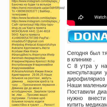
https://www.instagram.com/daylapu_/
Баночка на будки та вольери
https://send.monobank.ua/jar/3dH5RjwqSS
Тл.+380963935377 ( Вайбер ,
телеграмм )
https://www.facebook.com/daylapu
https://www.instagram.com/daylapu_/
Сайт організації http://day-lapu-
drug.zp.ua/ Карта приюта
МОНОБАНК 4441 1144 4818
5643 Карта привата
4149609054797289 PayPal -
irinadidur57@gmail.com
#helpdog #helpcat #zaporizhzhya
#ukraine #допоможіть #коти
#собаки #їжи #лиси
Сегодня был т
#благодійність #притулок #help
в клинике .
#animals #кормдлясобак
#твариниУкраіна #репост #сбір
С 8 утра у на
#потрібенкорм #тваринивійни
#заручникивійни
консультации 
#UkraineAnimals #іжаки #лиси
#дикітварини 29.06.25 Наше
дирофиляриоз
більченя на рентгені , мабуть
дівчинка … перелом хребта та
Наши маленьки
тазу …. Призначення лікування .
Дівчинка їде до мене в
Поставили диа
котобудиночок . Закупили трохи
їжі ,ліки …. Просимо вашої
нужно внести 
підтримки . Головне щоб
більченя почало ходити
купить медикам
самостійно в туалет …. Репост!