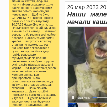
тільки на жахіття, люди які
постят тільки страшилки ….не
26 мар 2023 20
даючи жодного шансу вижити
тим хто робить кожного дня
Наши мале
неможливе …. Щоб не було
СТРАШНО !!! Я в шоці . Немає
начали каш
більш сил писати в пустоту ….
30.07.25 Наше більченятко ….
Нагадаю історію , знайшли люди
в канаві після негоди … зламано
дерево та більченя в воді майже
плавало . Нажаль там поламан
хребет … випустити в такому
стані ми не можемо …. Їжа
більченя в нас складается з
сухого корму для білок дегу,
горіхів волоського ,
фундука,мигдалю,насіння
соняшника та гарбуза , фрукти
сухі та свіжі яблука,груші,овочі
морква … гілки фруктових дерев
та варені яйця та комахи …
Кожного дня вольер
прибирається , білка
осматрюється та міняємо воду
та їжу … та стелемо щось для
схованки …. Вона любить
ховатися … Дуже потрібні
пелюшки бо білка багато ходить
у туалет … Будемо вдячні за
вашу допомогу та підтримку
Репост! Не забуваємо, що