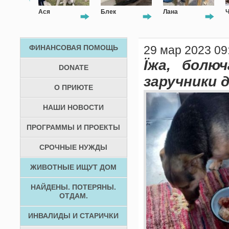
чик
Ася
Блек
Лана
ФИНАНСОВАЯ ПОМОЩЬ
29 мар 2023 09
Їжа, болю
DONATE
заручники д
О ПРИЮТЕ
НАШИ НОВОСТИ
ПРОГРАММЫ И ПРОЕКТЫ
СРОЧНЫЕ НУЖДЫ
ЖИВОТНЫЕ ИЩУТ ДОМ
НАЙДЕНЫ. ПОТЕРЯНЫ.
ОТДАМ.
ИНВАЛИДЫ И СТАРИЧКИ