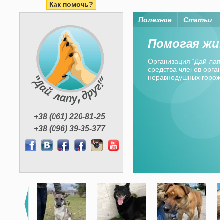
Как помочь?
Полезное
Статьи
Помогая жи
Организация “Дай лапу
средства членов орган
неравнодушных горо
+38 (061) 220-81-25
+38 (096) 39-35-377