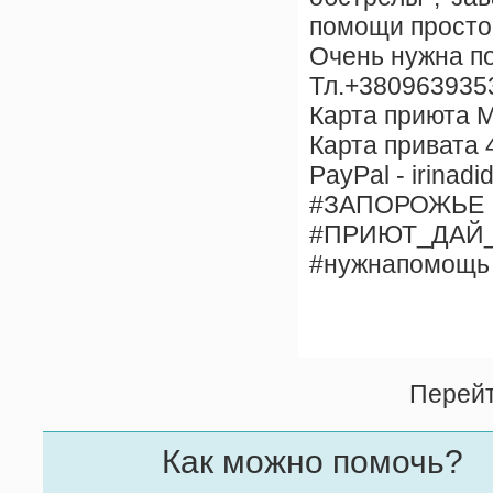
помощи просто
Очень нужна 
Тл.+3809639353
Карта приюта 
Карта привата
PayPal - irinad
#ЗАПОРОЖЬЕ
#ПРИЮТ_ДАЙ
#нужнапомощь
Перей
Как можно помочь?