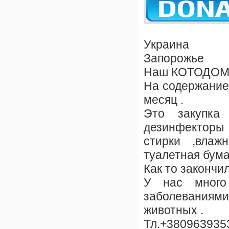
Украина
Запорожье
Наш КОТОДОМИ
На содержание 
месяц .
Это закупка
дезинфекторы 
стирки ,влаж
туалетная бума
Как то закончи
У нас много
заболеваниями
животных .
Тл.+3809639353