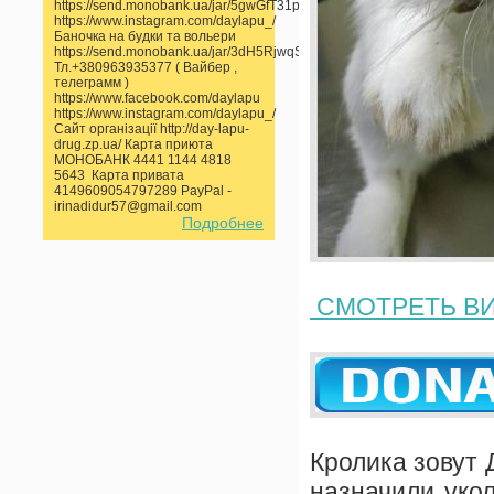
https://send.monobank.ua/jar/5gwGfT31pp
https://www.instagram.com/daylapu_/
Баночка на будки та вольери
https://send.monobank.ua/jar/3dH5RjwqSS
Тл.+380963935377 ( Вайбер ,
телеграмм )
https://www.facebook.com/daylapu
https://www.instagram.com/daylapu_/
Сайт організації http://day-lapu-
drug.zp.ua/ Карта приюта
МОНОБАНК 4441 1144 4818
5643 Карта привата
4149609054797289 PayPal -
irinadidur57@gmail.com
Подробнее
СМОТРЕТЬ В
Кролика зовут 
назначили уко