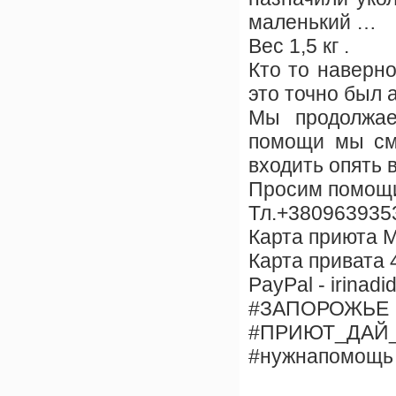
маленький …
Вес 1,5 кг .
Кто то наверно
это точно был а
Мы продолжае
помощи мы смо
входить опять в
Просим помощи
Тл.+3809639353
Карта приюта 
Карта привата
PayPal - irinad
#ЗАПОРОЖЬЕ
#ПРИЮТ_ДАЙ
#нужнапомощь