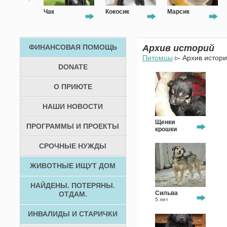
Чак
Кокосик
Марсик
Т
ФИНАНСОВАЯ ПОМОЩЬ
Архив историй
Питомцы
▻ Архив истор
DONATE
О ПРИЮТЕ
НАШИ НОВОСТИ
Щенки
ПРОГРАММЫ И ПРОЕКТЫ
крошки
15 дней
СРОЧНЫЕ НУЖДЫ
ЖИВОТНЫЕ ИЩУТ ДОМ
НАЙДЕНЫ. ПОТЕРЯНЫ.
Сильва
ОТДАМ.
5 лет
ИНВАЛИДЫ И СТАРИЧКИ