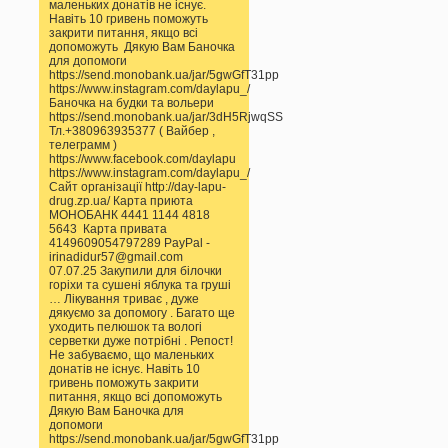
маленьких донатів не існує.
Навіть 10 гривень поможуть
закрити питання, якщо всі
допоможуть Дякую Вам Баночка
для допомоги
https://send.monobank.ua/jar/5gwGfT31pp
https://www.instagram.com/daylapu_/
Баночка на будки та вольери
https://send.monobank.ua/jar/3dH5RjwqSS
Тл.+380963935377 ( Вайбер ,
телеграмм )
https://www.facebook.com/daylapu
https://www.instagram.com/daylapu_/
Сайт організації http://day-lapu-
drug.zp.ua/ Карта приюта
МОНОБАНК 4441 1144 4818
5643 Карта привата
4149609054797289 PayPal -
irinadidur57@gmail.com
07.07.25 Закупили для білочки
горіхи та сушені яблука та груші
… Лікування триває , дуже
дякуємо за допомогу . Багато ще
уходить пелюшок та вологі
серветки дуже потрібні . Репост!
Не забуваємо, що маленьких
донатів не існує. Навіть 10
гривень поможуть закрити
питання, якщо всі допоможуть
Дякую Вам Баночка для
допомоги
https://send.monobank.ua/jar/5gwGfT31pp