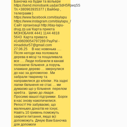
Баночка на будки та вольери
https://send.monobank.ua/jar/3dH5RjwqSS
Тл.+380963935377 ( Вайбер ,
телеграмм )
https://www.facebook.com/daylapu
https://www.instagram.com/daylapu_/
Сайт організації http://day-lapu-
drug.zp.ua/ Карта приюта
МОНОБАНК 4441 1144 4818
5643 Карта привата
4149609054797289 PayPal -
irinadidur57@gmail.com
27.06.25 В нас новенька ….
Після негоди яка поломала
дерева в місці та пощаливала
все …. Люди побачили в канаві
ползаюче більченя ,а поручь
зламане дерево … звернулися
до нас за допомогою . Ми
забрали тваринку та
направилися до клініки . На задні
лапки бвльченя не стає … ми
думаємо що у більченя перелом
хребта . Ідемо до лікаря .
Просимо вашої підтримки . Борги
в нас знову накопичилися.
Репост! Не забуваємо, що
маленьких донатів не існує.
Навіть 10 гривень поможуть
закрити питання, якщо всі
допоможуть Дякую Вам Баночка
для допомоги