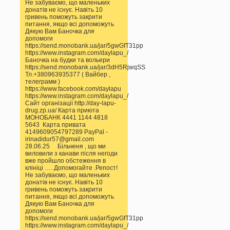
Не забуваємо, що маленьких
донатів не існує. Навіть 10
гривень поможуть закрити
питання, якщо всі допоможуть
Дякую Вам Баночка для
допомоги
https://send.monobank.ua/jar/5gwGfT31pp
https://www.instagram.com/daylapu_/
Баночка на будки та вольери
https://send.monobank.ua/jar/3dH5RjwqSS
Тл.+380963935377 ( Вайбер ,
телеграмм )
https://www.facebook.com/daylapu
https://www.instagram.com/daylapu_/
Сайт організації http://day-lapu-
drug.zp.ua/ Карта приюта
МОНОБАНК 4441 1144 4818
5643 Карта привата
4149609054797289 PayPal -
irinadidur57@gmail.com
28.06.25 Більченя , що ми
виловили з канави після негоди
вже пройшло обстеження в
клініці …. Допомогайте .Репост!
Не забуваємо, що маленьких
донатів не існує. Навіть 10
гривень поможуть закрити
питання, якщо всі допоможуть
Дякую Вам Баночка для
допомоги
https://send.monobank.ua/jar/5gwGfT31pp
https://www.instagram.com/daylapu_/