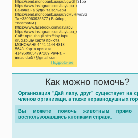
https://send.monobank.ua/jar/5gwGfT31pp
https://www.instagram.com/daylapu_/
Баночка на будки та вольери
https://send.monobank.ua/jar/3dH5RjwqSS
Тл.+380963935377 ( Вайбер ,
телеграмм )
https://www.facebook.com/daylapu
https://www.instagram.com/daylapu_/
Сайт організації http://day-lapu-
drug.zp.ua/ Карта приюта
МОНОБАНК 4441 1144 4818
5643 Карта привата
4149609054797289 PayPal -
irinadidur57@gmail.com
Подробнее
Как можно помочь?
Организация “Дай лапу, друг” существует на с
членов организаци, а также неравнодушных го
Вы можете помочь животным прямо с
воспользовавшись кнопками справа.