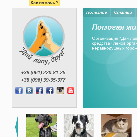
Как помочь?
Полезное
Статьи
Помогая жи
Организация “Дай лапу
средства членов орган
неравнодушных горо
+38 (061) 220-81-25
+38 (096) 39-35-377