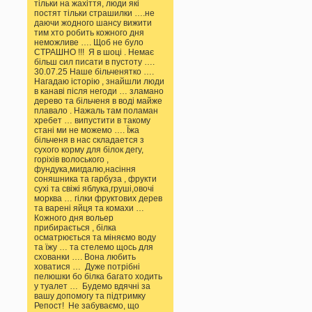
тільки на жахіття, люди які
постят тільки страшилки ….не
даючи жодного шансу вижити
тим хто робить кожного дня
неможливе …. Щоб не було
СТРАШНО !!! Я в шоці . Немає
більш сил писати в пустоту ….
30.07.25 Наше більченятко ….
Нагадаю історію , знайшли люди
в канаві після негоди … зламано
дерево та більченя в воді майже
плавало . Нажаль там поламан
хребет … випустити в такому
стані ми не можемо …. Їжа
більченя в нас складается з
сухого корму для білок дегу,
горіхів волоського ,
фундука,мигдалю,насіння
соняшника та гарбуза , фрукти
сухі та свіжі яблука,груші,овочі
морква … гілки фруктових дерев
та варені яйця та комахи …
Кожного дня вольер
прибирається , білка
осматрюється та міняємо воду
та їжу … та стелемо щось для
схованки …. Вона любить
ховатися … Дуже потрібні
пелюшки бо білка багато ходить
у туалет … Будемо вдячні за
вашу допомогу та підтримку
Репост! Не забуваємо, що