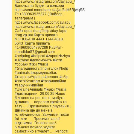
https://www.instagram.com/daylapu_/
Баночка на будки та вольери
https://send.monobank.ua/jar/3dH5RjwqSS
Тл.+380963935377 ( Вайбер ,
телеграмм )
https://www.facebook.com/daylapu
https://www.instagram.com/daylapu_/
Сайт організації http://day-lapu-
drug.zp.ua/ Карта приюта
МОНОБАНК 4441 1144 4818
5643 Карта привата
4149609054797289 PayPal -
irinadidur57@gmail.com
#helpdog #helpcat #zaporizhzhya
#ukraine #допоможіть #коти
#собаки #їжи #лиси
#благодійність #притулок #help
#animals #кормдлясобак
#твариниУкраіна #репост #сбір
#потрібенкорм #тваринивійни
#заручникивійни
#UkraineAnimals #іжаки #лиси
#дикітварини 29.06.25 Наше
більченя на рентгені , мабуть
дівчинка … перелом хребта та
тазу …. Призначення лікування .
Дівчинка їде до мене в
котобудиночок . Закупили трохи
їжі ,ліки …. Просимо вашої
підтримки . Головне щоб
більченя почало ходити
самостійно в туалет …. Репост!