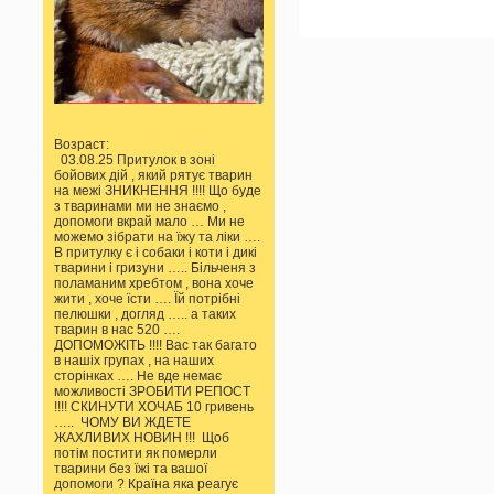
Возраст:
03.08.25 Притулок в зоні
бойових дій , який рятує тварин
на межі ЗНИКНЕННЯ !!!! Що буде
з тваринами ми не знаємо ,
допомоги вкрай мало … Ми не
можемо зібрати на їжу та ліки ….
В притулку є і собаки і коти і дикі
тварини і гризуни ….. Більченя з
поламаним хребтом , вона хоче
жити , хоче їсти …. Їй потрібні
пелюшки , догляд ….. а таких
тварин в нас 520 ….
ДОПОМОЖІТЬ !!!! Вас так багато
в нашіх групах , на наших
сторінках …. Не вде немає
можливості ЗРОБИТИ РЕПОСТ
!!!! СКИНУТИ ХОЧАБ 10 гривень
….. ЧОМУ ВИ ЖДЕТЕ
ЖАХЛИВИХ НОВИН !!! Щоб
потім постити як померли
тварини без їжі та вашої
допомоги ? Країна яка реагує